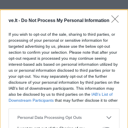
ve.lt -
Do Not Process My Personal Information
If you wish to opt-out of the sale, sharing to third parties, or
processing of your personal or sensitive information for
targeted advertising by us, please use the below opt-out
section to confirm your selection. Please note that after your
Budinčiam globotojui suteikiama atokvėpio paslauga
opt-out request is processed you may continue seeing
interest-based ads based on personal information utilized by
30 dienų per metus, nuolatinė Globos centro
us or personal information disclosed to third parties prior to
specialistų pagalba, konsultavimo, tarpininkavimo
your opt-out. You may separately opt-out of the further
paslaugos, informavimas.
disclosure of your personal information by third parties on the
IAB’s list of downstream participants. This information may
Dalinamasi gerąja patirtimi
also be disclosed by us to third parties on the
IAB’s List of
Downstream Participants
that may further disclose it to other
„Džiugu, jog šalyje budinčio globotojo sąvoka jau
third parties.
tampa nebe tokia svetima, pavyzdžiui, praėjusią
savaitę kalbėjomės su Skuodo socialinių paslaugų
Personal Data Processing Opt Outs
centro darbuotojais, kurie bendradarbiauja su dviem