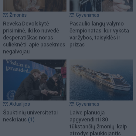
Žmonės
Gyvenimas
Reveka Devolskytė
Pasaulio langų valymo
prisiminė, iki ko nuvedė
čempionatas: kur vyksta
desperatiškas noras
varžybos, taisyklės ir
sulieknėti: apie pasekmes
prizas
negalvojau
Aktualijos
Gyvenimas
Šauktinių universitetai
Laive planuoja
neskriaus
(1)
apgyvendinti 80
tūkstančių žmonių: kaip
atrodys plaukiojantis