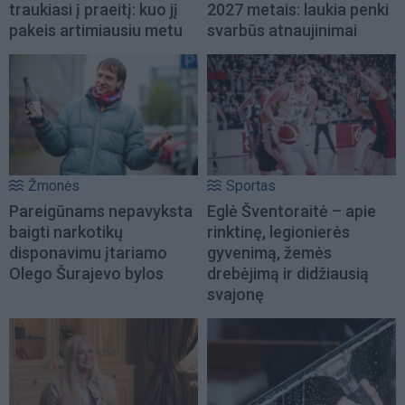
traukiasi į praeitį: kuo jį
2027 metais: laukia penki
pakeis artimiausiu metu
svarbūs atnaujinimai
Žmonės
Sportas
Pareigūnams nepavyksta
Eglė Šventoraitė – apie
baigti narkotikų
rinktinę, legionierės
disponavimu įtariamo
gyvenimą, žemės
Olego Šurajevo bylos
drebėjimą ir didžiausią
svajonę