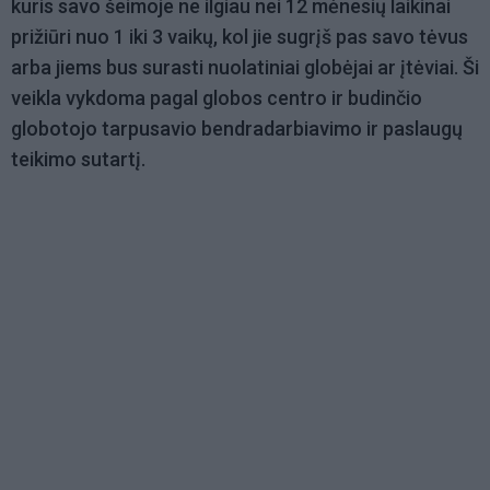
kuris savo šeimoje ne ilgiau nei 12 mėnesių laikinai
prižiūri nuo 1 iki 3 vaikų, kol jie sugrįš pas savo tėvus
arba jiems bus surasti nuolatiniai globėjai ar įtėviai. Ši
veikla vykdoma pagal globos centro ir budinčio
globotojo tarpusavio bendradarbiavimo ir paslaugų
teikimo sutartį.