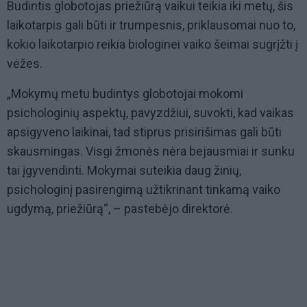
Budintis globotojas priežiūrą vaikui teikia iki metų, šis
laikotarpis gali būti ir trumpesnis, priklausomai nuo to,
kokio laikotarpio reikia biologinei vaiko šeimai sugrįžti į
vėžes.
„Mokymų metu budintys globotojai mokomi
psichologinių aspektų, pavyzdžiui, suvokti, kad vaikas
apsigyveno laikinai, tad stiprus prisirišimas gali būti
skausmingas. Visgi žmonės nėra bejausmiai ir sunku
tai įgyvendinti. Mokymai suteikia daug žinių,
psichologinį pasirengimą užtikrinant tinkamą vaiko
ugdymą, priežiūrą“, – pastebėjo direktorė.