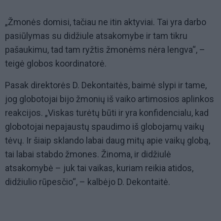
„Žmonės domisi, tačiau ne itin aktyviai. Tai yra darbo
pasiūlymas su didžiule atsakomybe ir tam tikru
pašaukimu, tad tam ryžtis žmonėms nėra lengva“, –
teigė globos koordinatorė.
Pasak direktorės D. Dekontaitės, baimė slypi ir tame,
jog globotojai bijo žmonių iš vaiko artimosios aplinkos
reakcijos. „Viskas turėtų būti ir yra konfidencialu, kad
globotojai nepajaustų spaudimo iš globojamų vaikų
tėvų. Ir šiaip sklando labai daug mitų apie vaikų globą,
tai labai stabdo žmones. Žinoma, ir didžiulė
atsakomybė – juk tai vaikas, kuriam reikia atidos,
didžiulio rūpesčio“, – kalbėjo D. Dekontaitė.