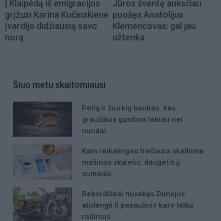
Į Klaipėdą iš emigracijos
Jūros šventę anksčiau
grįžusi Karina Kučinskienė
puošęs Anatolijus
įvardijo didžiausią savo
Klemencovas: gal jau
norą
užtenka
Šiuo metu skaitomiausi
Pelių ir žiurkių baubas: kas
graužikus gąsdina labiau nei
nuodai
Kam reikalingas trečiasis skalbimo
mašinos skyrelis: daugelis jį
sumaišo
Rekordiškai nusekęs Dunojus
atidengė II pasaulinio karo laikų
radinius