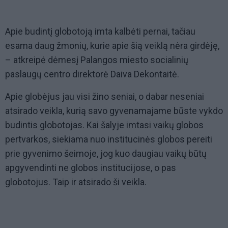
Apie budintį globotoją imta kalbėti pernai, tačiau
esama daug žmonių, kurie apie šią veiklą nėra girdėję,
– atkreipė dėmesį Palangos miesto socialinių
paslaugų centro direktorė Daiva Dekontaitė.
Apie globėjus jau visi žino seniai, o dabar neseniai
atsirado veikla, kurią savo gyvenamajame būste vykdo
budintis globotojas. Kai šalyje imtasi vaikų globos
pertvarkos, siekiama nuo institucinės globos pereiti
prie gyvenimo šeimoje, jog kuo daugiau vaikų būtų
apgyvendinti ne globos institucijose, o pas
globotojus. Taip ir atsirado ši veikla.