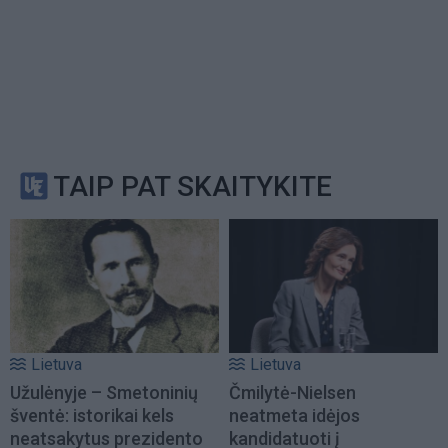
TAIP PAT SKAITYKITE
Lietuva
Lietuva
Užulėnyje – Smetoninių
Čmilytė-Nielsen
šventė: istorikai kels
neatmeta idėjos
neatsakytus prezidento
kandidatuoti į