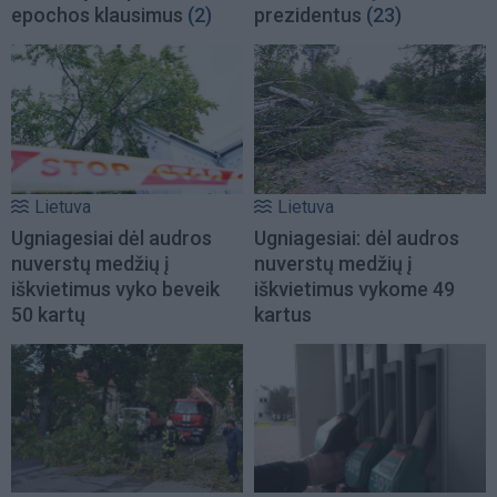
epochos klausimus
(2)
prezidentus
(23)
Lietuva
Lietuva
Ugniagesiai dėl audros
Ugniagesiai: dėl audros
nuverstų medžių į
nuverstų medžių į
iškvietimus vyko beveik
iškvietimus vykome 49
50 kartų
kartus