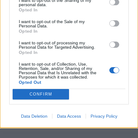
I want to opt-out of the Sharing of my
personal data.
budinčiais globotojais ir jie jau užsiima šia veikla
Opted In
maždaug dvejus metus. Jie tuo džiaugiasi, gali
I want to opt-out of the Sale of my
pasidalinti gerąja patirtimi su kitais. Labai stipri bazė
Personal Data.
Opted In
yra ir Gargžduose. Džiugu, kad laikui bėgant ministerija
atsižvelgia į regimus trūkumus ir tobulina šios veiklos
I want to opt-out of processing my
Personal Data for Targeted Advertising.
sritį. Po truputį ši veikla įsibėgėja, ypač daug pastangų
Opted In
reikia darbuotojams, kurie bendradarbiauja su
I want to opt-out of Collection, Use,
globotojais, privalo būti itin įžvalgūs“, – kalbėjo
Retention, Sale, and/or Sharing of my
Personal Data that Is Unrelated with the
Socialinių paslaugų centro vadovė, paminėjusi, jog
Purposes for which it was collected.
Opted Out
šiuo metu kurorte jiems dar itin gelbstintis lopšelis-
darželis „Ąžuoliukas“, kur teikiama globos paslauga,
CONFIRM
bet jeigu vieną dieną bus sumanyta atsisakyti šios
paslaugos, tuomet itin praverstų budintys globotojai.
Data Deletion
Data Access
Privacy Policy