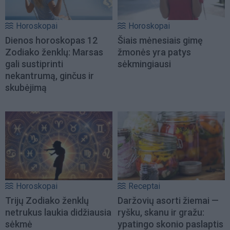
Horoskopai
Horoskopai
Dienos horoskopas 12
Šiais mėnesiais gimę
Zodiako ženklų: Marsas
žmonės yra patys
gali sustiprinti
sėkmingiausi
nekantrumą, ginčus ir
skubėjimą
Horoskopai
Receptai
Trijų Zodiako ženklų
Daržovių asorti žiemai —
netrukus laukia didžiausia
ryšku, skanu ir gražu:
sėkmė
ypatingo skonio paslaptis