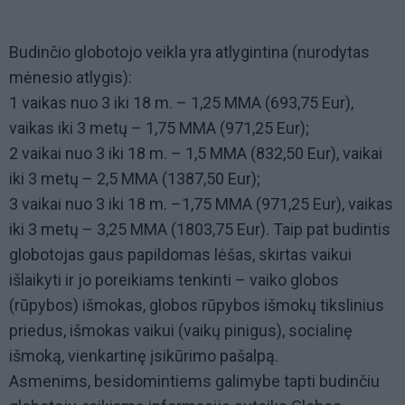
Budinčio globotojo veikla yra atlygintina (nurodytas
mėnesio atlygis):
1 vaikas nuo 3 iki 18 m. – 1,25 MMA (693,75 Eur),
vaikas iki 3 metų – 1,75 MMA (971,25 Eur);
2 vaikai nuo 3 iki 18 m. – 1,5 MMA (832,50 Eur), vaikai
iki 3 metų – 2,5 MMA (1387,50 Eur);
3 vaikai nuo 3 iki 18 m. –1,75 MMA (971,25 Eur), vaikas
iki 3 metų – 3,25 MMA (1803,75 Eur). Taip pat budintis
globotojas gaus papildomas lėšas, skirtas vaikui
išlaikyti ir jo poreikiams tenkinti – vaiko globos
(rūpybos) išmokas, globos rūpybos išmokų tikslinius
priedus, išmokas vaikui (vaikų pinigus), socialinę
išmoką, vienkartinę įsikūrimo pašalpą.
Asmenims, besidomintiems galimybe tapti budinčiu