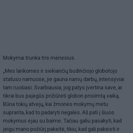
Mokymai trunka tris mėnesius.
„Mes lankomės ir siekiančių budinčiojo globotojo
statuso namuose, jie gauna namų darbų, intensyviai
tam ruošiasi. Svarbiausia, jog patys įvertina save, ar
tikrai bus pajėgūs prižiūrėti globon prisiimtą vaiką.
Būna tokių atvejų, kai žmonės mokymų metu
supranta, kad to padaryti negalės. Aš pati į šiuos
mokymus ėjau su baime. Tačiau galiu pasakyti, kad
jeigu mano požiūrį pakeitė, tikiu, kad gali pakeisti ir