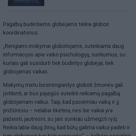
Pagalbą budintiems globėjams teikia globos
koordinatorius.
„Rengiami mokymai globotojams, suteikiama daug
informacijos apie vaiko psichologiją, sunkumus, su
kuriais gali susidurti tiek budintys globėjai, tiek
globojamas vaikas.
Mokymų metu besirengiantys globoti žmonės gali
įsitikinti, ar bus pajėgūs suteikti reikiamą pagalbą
globojamam vaikui. Taip, kad pasiėmiau vaiką ir jį
prižiūrėsiu – nelabai tikėtina, nes šie vaikai yra
pažeisti, jautresni, su jais sunkiau užmegzti ryšį.
Reikia labai daug žinių, kad būtų galima vaikui padėti ir
tam globotojai turi būti pasiruošę“, – kalbėjo socialinė