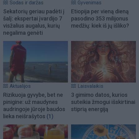
Sodas ir daržas
Gyvenimas
Sekatorių geriau padėti į
Etiopija per vieną dieną
šalį: ekspertai įvardijo 7
pasodino 353 milijonus
visžalius augalus, kurių
medžių: kiek iš jų išliko?
negalima genėti
Aktualijos
Laisvalaikis
Rizikuoja gyvybe, bet ne
3 gimimo datos, kurios
pinigine: už maudynes
suteikia žmogui išskirtinai
audringoje jūroje baudos
stiprią energiją
lieka neišrašytos
(1)