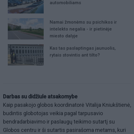
automobiliams
Namai žmonėms su psichikos ir
intelekto negalia - ir pietinėje
miesto dalyje
Kas tas paslaptingas jaunuolis,
rytais stovintis ant tilto?
Darbas su didžiule atsakomybe
Kaip pasakojo globos koordinatorė Vitalija Kniukštienė,
budintis globotojas veikia pagal tarpusavio
bendradarbiavimo ir paslaugų teikimo sutartį su
Globos centru ir ši sutartis pasirašoma metams, kuri