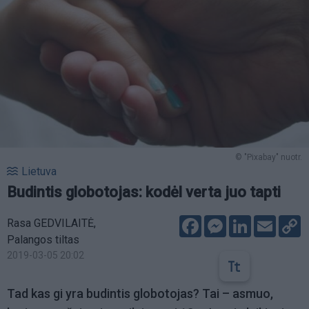
© "Pixabay" nuotr.
Lietuva
Budintis globotojas: kodėl verta juo tapti
Facebook
Messenger
LinkedIn
Email
C
Rasa GEDVILAITĖ,
L
Palangos tiltas
2019-03-05 20:02
Tad kas gi yra budintis globotojas? Tai – asmuo,