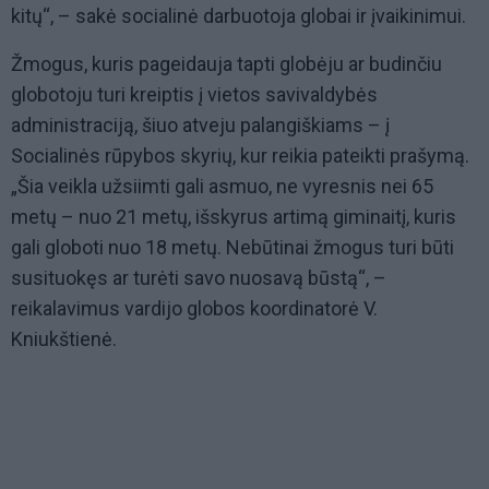
kitų“, – sakė socialinė darbuotoja globai ir įvaikinimui.
Žmogus, kuris pageidauja tapti globėju ar budinčiu
globotoju turi kreiptis į vietos savivaldybės
administraciją, šiuo atveju palangiškiams – į
Socialinės rūpybos skyrių, kur reikia pateikti prašymą.
„Šia veikla užsiimti gali asmuo, ne vyresnis nei 65
metų – nuo 21 metų, išskyrus artimą giminaitį, kuris
gali globoti nuo 18 metų. Nebūtinai žmogus turi būti
susituokęs ar turėti savo nuosavą būstą“, –
reikalavimus vardijo globos koordinatorė V.
Kniukštienė.