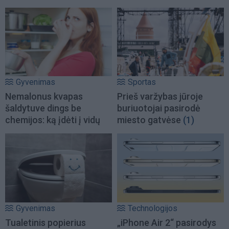
Gyvenimas
Sportas
Nemalonus kvapas
Prieš varžybas jūroje
šaldytuve dings be
buriuotojai pasirodė
chemijos: ką įdėti į vidų
miesto gatvėse
(1)
Gyvenimas
Technologijos
Tualetinis popierius
„iPhone Air 2“ pasirodys