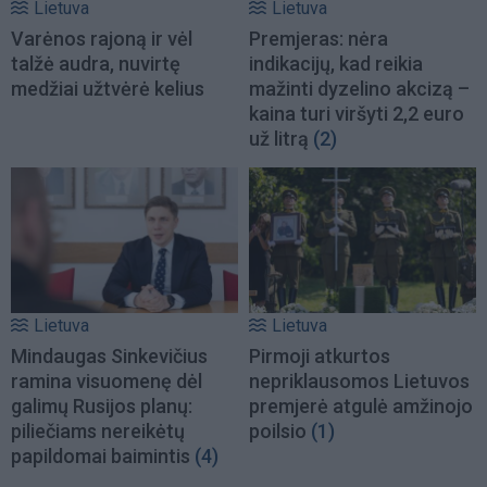
Lietuva
Lietuva
Varėnos rajoną ir vėl
Premjeras: nėra
talžė audra, nuvirtę
indikacijų, kad reikia
medžiai užtvėrė kelius
mažinti dyzelino akcizą –
kaina turi viršyti 2,2 euro
už litrą
(2)
Lietuva
Lietuva
Mindaugas Sinkevičius
Pirmoji atkurtos
ramina visuomenę dėl
nepriklausomos Lietuvos
galimų Rusijos planų:
premjerė atgulė amžinojo
piliečiams nereikėtų
poilsio
(1)
papildomai baimintis
(4)