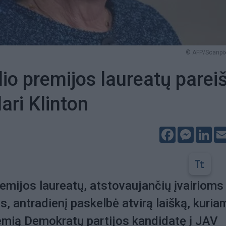
© AFP/Scanpix
io premijos laureatų parei
ari Klinton
Facebook
Messeng
Lin
emijos laureatų, atstovaujančių įvairioms
s, antradienį paskelbė atvirą laišką, kuria
remią Demokratų partijos kandidatę į JAV