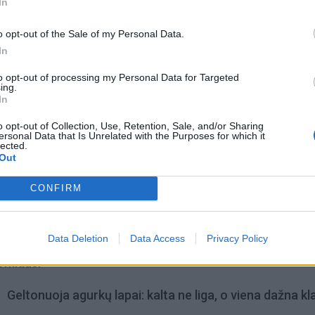
In
o opt-out of the Sale of my Personal Data.
In
to opt-out of processing my Personal Data for Targeted
ing.
In
o opt-out of Collection, Use, Retention, Sale, and/or Sharing
ersonal Data that Is Unrelated with the Purposes for which it
lected.
Out
acijos grįžusi Karina
Jūros šventę anksčiau puošęs
jo didžiausią savo
Anatolijus Klemencovas: gal jau
CONFIRM
užtenka
Data Deletion
Data Access
Privacy Policy
omiausi
Geltonuoja agurkų lapai: kalta ne liga, o viena dažna kl