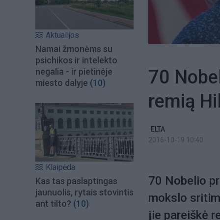
Aktualijos
Namai žmonėms su
psichikos ir intelekto
70 Nobel
negalia - ir pietinėje
miesto dalyje
(10)
remią Hil
ELTA
2016-10-19 10:40
Klaipėda
70 Nobelio pr
Kas tas paslaptingas
jaunuolis, rytais stovintis
mokslo sritim
ant tilto?
(10)
jie pareiškė 