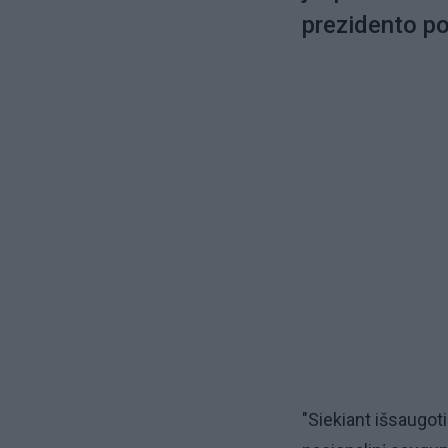
prezidento pos
"Siekiant išsaugot