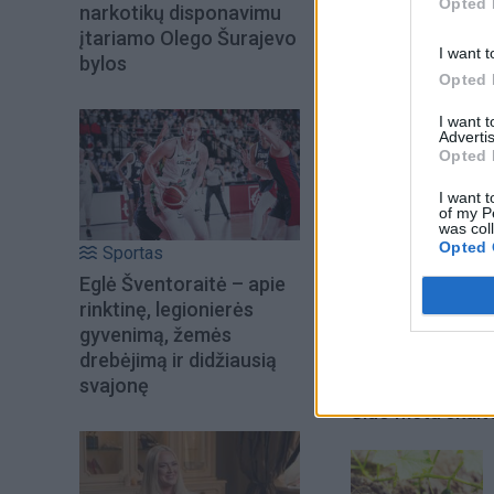
Opted 
narkotikų disponavimu
įtariamo Olego Šurajevo
I want t
bylos
Opted 
I want 
Advertis
Opted 
I want t
of my P
was col
Opted 
Sportas
Į Klaipėdą iš emigr
Eglė Šventoraitė – apie
Kučinskienė įvardi
rinktinę, legionierės
norą
gyvenimą, žemės
drebėjimą ir didžiausią
svajonę
Šiuo metu skait