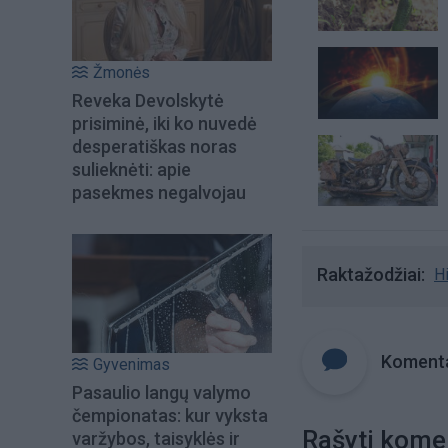
Žmonės
Reveka Devolskytė
prisiminė, iki ko nuvedė
desperatiškas noras
sulieknėti: apie
pasekmes negalvojau
Raktažodžiai
Hi
Komenta
Gyvenimas
Pasaulio langų valymo
čempionatas: kur vyksta
Rašyti kome
varžybos, taisyklės ir