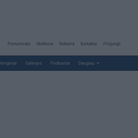
Desktop
Prenumerata
Skelbimai
Reklama
Kontaktai
Prisijungti
menu
top
Renginiai
Galerijos
Podkastai
Daugiau