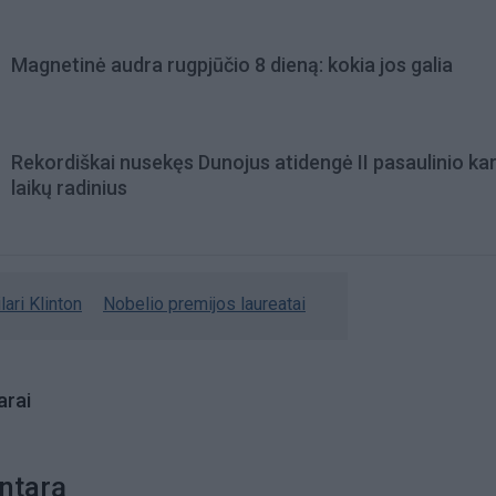
Magnetinė audra rugpjūčio 8 dieną: kokia jos galia
Rekordiškai nusekęs Dunojus atidengė II pasaulinio ka
laikų radinius
lari Klinton
Nobelio premijos laureatai
rai
ntarą