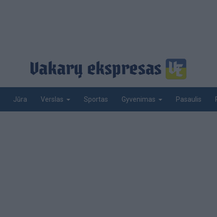
Jūra
Sportas
Pasaulis
Verslas
Gyvenimas