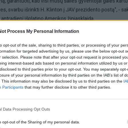
, garantuoti, kad visi mūsų šalies gyventojai galės kartu 
es, svarbu išrinkti H. Klinton į JAV prezidento postą", - 
ą antradienį išplatino Amerikos žiniasklaida.
Not Process My Personal Information
 valstybės vadovu turi tapti žmogus, tvirtai remiantis m
ėtrą, pasirengęs reformuoti imigracijos ir švietimo sritis, 
to opt-out of the sale, sharing to third parties, or processing of your per
formation for targeted advertising by us, please use the below opt-out s
kslo kadrai.
r selection. Please note that after your opt-out request is processed y
eing interest-based ads based on personal information utilized by us or
ų - šių metu Nobelio ekonomikos premijos laureatas Olive
disclosed to third parties prior to your opt-out. You may separately opt-
losure of your personal information by third parties on the IAB’s list of
t) ir Nobelio chemijos premijos laureatas Džeimsas Freiz
. This information may also be disclosed by us to third parties on the
IA
Fraser Stoddart).
Participants
that may further disclose it to other third parties.
imai įvyks lapkričio 8 d.
l Data Processing Opt Outs
o opt-out of the Sharing of my personal data.