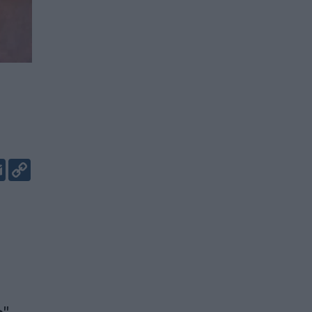
er
kedIn
Email
Copy
Link