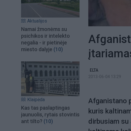
Aktualijos
Namai žmonėms su
Afganist
psichikos ir intelekto
negalia - ir pietinėje
miesto dalyje
(10)
įtariama
ELTA
2013-06-04 13:29
Klaipėda
Afganistano p
Kas tas paslaptingas
kuris kaltina
jaunuolis, rytais stovintis
dirbusiam su 
ant tilto?
(10)