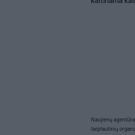
kaltinama kal
Naujienų agentūrai
tarptautinių organ