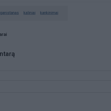
fganistanas
kaliniai
kankinimai
rai
ntarą