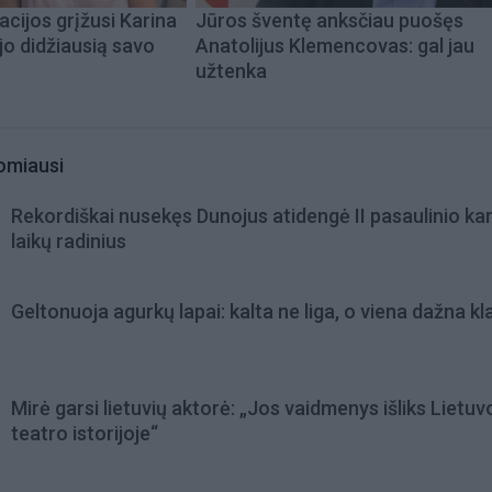
acijos grįžusi Karina
Jūros šventę anksčiau puošęs
jo didžiausią savo
Anatolijus Klemencovas: gal jau
užtenka
omiausi
Rekordiškai nusekęs Dunojus atidengė II pasaulinio ka
laikų radinius
Geltonuoja agurkų lapai: kalta ne liga, o viena dažna kl
Mirė garsi lietuvių aktorė: „Jos vaidmenys išliks Lietuv
teatro istorijoje“