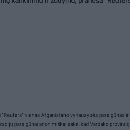
inių kankinimu ir žudymu, praneša "Reuters
 "Reuters" vienas Afganistano vyriausybės pareigūnas ir
izacijų pareigūnai anonimiškai sakė, kad Vardako provincij