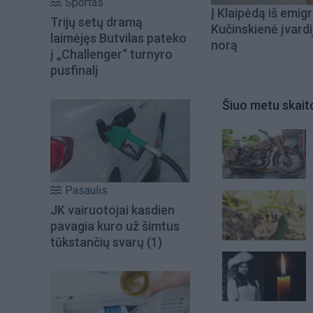
Sportas
Į Klaipėdą iš emigr
Trijų setų dramą
Kučinskienė įvardi
laimėjęs Butvilas pateko
norą
į „Challenger“ turnyro
pusfinalį
Šiuo metu skait
Pasaulis
JK vairuotojai kasdien
pavagia kuro už šimtus
tūkstančių svarų
(1)