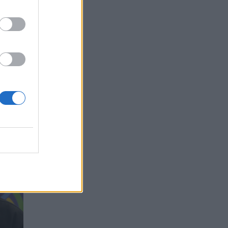
nga,
ros