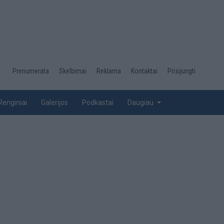
Desktop
Prenumerata
Skelbimai
Reklama
Kontaktai
Prisijungti
menu
top
Renginiai
Galerijos
Podkastai
Daugiau