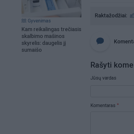
Raktažodžiai
a
Gyvenimas
Kam reikalingas trečiasis
skalbimo mašinos
Komenta
skyrelis: daugelis jį
sumaišo
Rašyti kome
Jūsų vardas
Komentaras