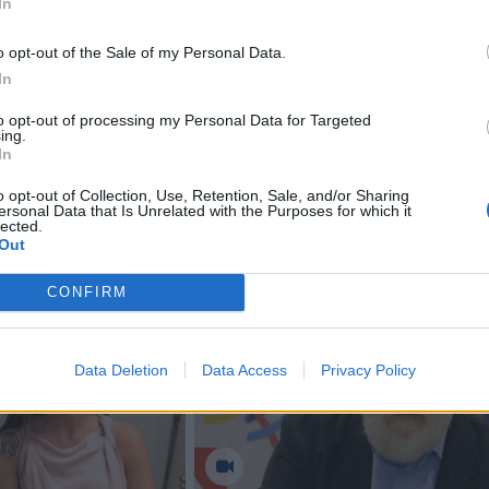
In
sti bet kurį sulaikytąjį. Pasak pareigūno, tai buvo neatsaki
ra sulaikytas, ir dėl to pradėtas tyrimas.
o opt-out of the Sale of my Personal Data.
In
os ministerijos atstovai ir Afganistano žvalgybos agentū
to opt-out of processing my Personal Data for Targeted
ing.
tino, kad pulkininkas yra sulaikytas.
In
o opt-out of Collection, Use, Retention, Sale, and/or Sharing
ersonal Data that Is Unrelated with the Purposes for which it
lected.
Out
CONFIRM
Data Deletion
Data Access
Privacy Policy