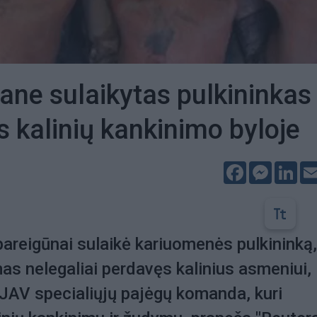
ane sulaikytas pulkininkas
s kalinių kankinimo byloje
Facebook
Messeng
Lin
areigūnai sulaikė kariuomenės pulkininką,
mas nelegaliai perdavęs kalinius asmeniui,
JAV specialiųjų pajėgų komanda, kuri