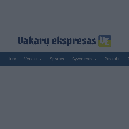
Jūra
Sportas
Pasaulis
Verslas
Gyvenimas