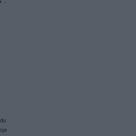
".
 du
oje