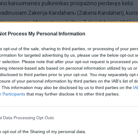
ano kariuomenės pulkininkas prisipažino perdavęs kelis
ivadinusiam Zakerija Kandahariu (Zakeria Kandahari), kuris
 pajėgomis. Afganistanas kaltina Z. Kandaharį ir JAV kar
žeidimais arba bendrininkavimu kankinant ir žudant
Not Process My Personal Information
tos gyventojai teigia, kad Z. Kandaharis tikriausiai yra
to opt-out of the sale, sharing to third parties, or processing of your per
tikrasis šio asmens vardas. Sulaikyto Afganistano kariuo
formation for targeted advertising by us, please use the below opt-out s
s sužinoti nepavyko.
r selection. Please note that after your opt-out request is processed y
eing interest-based ads based on personal information utilized by us or
disclosed to third parties prior to your opt-out. You may separately opt-
omenės pareigūnas ir Afganistano pareigūnas sakė, kad Z
losure of your personal information by third parties on the IAB’s list of
u, kai jam buvo perduoti kaliniai, dirbo JAV pajėgoms. J
. This information may also be disclosed by us to third parties on the
IA
Participants
that may further disclose it to other third parties.
 Z. Kandaharis neturi oficialaus statuso JAV pajėgose Va
l Data Processing Opt Outs
ūnas sakė, kad pulkininkas perdavė sulaikytuosius Z.
o opt-out of the Sharing of my personal data.
anė, kad jis dirbo JAV specialiosioms pajėgoms ir kad jo