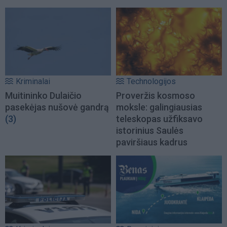
Kriminalai
Technologijos
Muitininko Dulaičio
Proveržis kosmoso
pasekėjas nušovė gandrą
moksle: galingiausias
(3)
teleskopas užfiksavo
istorinius Saulės
paviršiaus kadrus