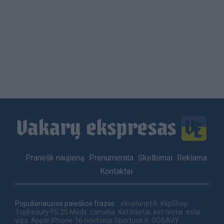
Load
More
Footer
Pranešk naujieną
Prenumerata
Skelbimai
Reklama
menu
Kontaktai
Populiariausios paieškos frazės:
ekoplanet.lt
KlipShop
Topbeauty
FS 25 Mods
camelia
Ket bilietai
ket testai
esta
viza
Apple iPhone 16 telefonai
Sportuok.lt
GOSAVY