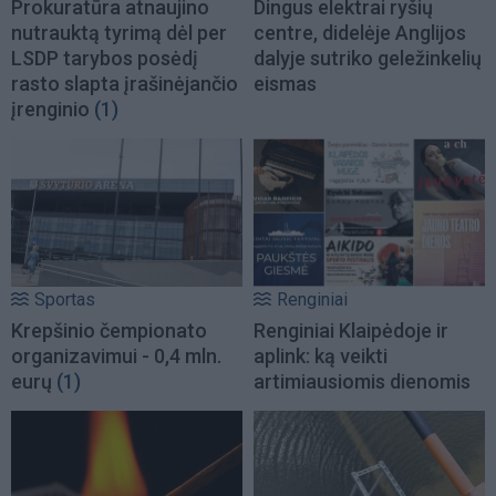
Prokuratūra atnaujino
Dingus elektrai ryšių
nutrauktą tyrimą dėl per
centre, didelėje Anglijos
LSDP tarybos posėdį
dalyje sutriko geležinkelių
rasto slapta įrašinėjančio
eismas
įrenginio
(1)
Sportas
Renginiai
Krepšinio čempionato
Renginiai Klaipėdoje ir
organizavimui - 0,4 mln.
aplink: ką veikti
eurų
(1)
artimiausiomis dienomis