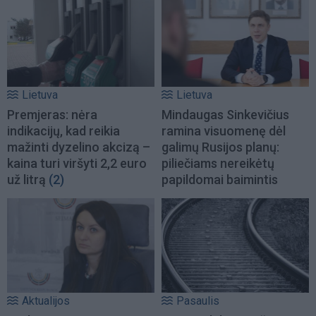
Lietuva
Lietuva
Premjeras: nėra
Mindaugas Sinkevičius
indikacijų, kad reikia
ramina visuomenę dėl
mažinti dyzelino akcizą –
galimų Rusijos planų:
kaina turi viršyti 2,2 euro
piliečiams nereikėtų
už litrą
(2)
papildomai baimintis
Aktualijos
Pasaulis