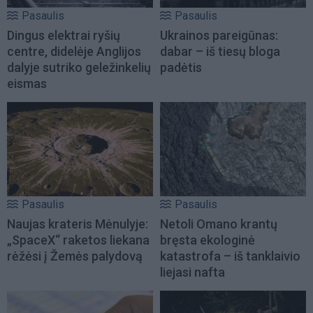
Pasaulis
Pasaulis
Dingus elektrai ryšių
Ukrainos pareigūnas:
centre, didelėje Anglijos
dabar – iš tiesų bloga
dalyje sutriko geležinkelių
padėtis
eismas
Pasaulis
Pasaulis
Naujas krateris Mėnulyje:
Netoli Omano krantų
„SpaceX“ raketos liekana
bręsta ekologinė
rėžėsi į Žemės palydovą
katastrofa – iš tanklaivio
liejasi nafta