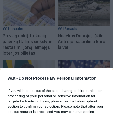
Pasaulis
Pasaulis
Po visą naktį trukusių
Nusekus Dunojui, iškilo
paieškų Italijos šiukšlyne
Antrojo pasaulinio karo
rastas milijoną laimėjęs
laivai
loterijos bilietas
ve.lt -
Do Not Process My Personal Information
If you wish to opt-out of the sale, sharing to third parties, or
processing of your personal or sensitive information for
Pasaulis
Pasaulis
targeted advertising by us, please use the below opt-out
Zelenskis: balistinių
Kas gali priversti Donaldą
section to confirm your selection. Please note that after your
raketų perėmėjai galėjo
Trumpą smogti Rusijai:
opt-out request is processed you may continue seeing