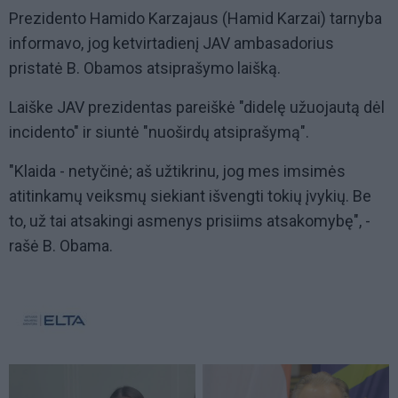
Prezidento Hamido Karzajaus (Hamid Karzai) tarnyba
informavo, jog ketvirtadienį JAV ambasadorius
pristatė B. Obamos atsiprašymo laišką.
Laiške JAV prezidentas pareiškė "didelę užuojautą dėl
incidento" ir siuntė "nuoširdų atsiprašymą".
"Klaida - netyčinė; aš užtikrinu, jog mes imsimės
atitinkamų veiksmų siekiant išvengti tokių įvykių. Be
to, už tai atsakingi asmenys prisiims atsakomybę", -
rašė B. Obama.