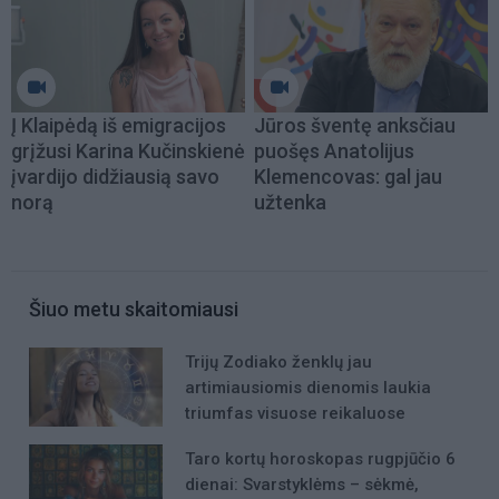
Į Klaipėdą iš emigracijos
Jūros šventę anksčiau
grįžusi Karina Kučinskienė
puošęs Anatolijus
įvardijo didžiausią savo
Klemencovas: gal jau
norą
užtenka
Šiuo metu skaitomiausi
Trijų Zodiako ženklų jau
artimiausiomis dienomis laukia
triumfas visuose reikaluose
Taro kortų horoskopas rugpjūčio 6
dienai: Svarstyklėms – sėkmė,