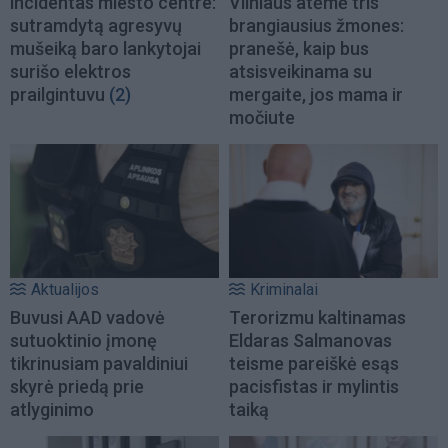
incidentas miesto centre:
Vilniaus atėmė tris
sutramdytą agresyvų
brangiausius žmones:
mušeiką baro lankytojai
pranešė, kaip bus
surišo elektros
atsisveikinama su
prailgintuvu
(2)
mergaite, jos mama ir
močiute
Aktualijos
Kriminalai
Buvusi AAD vadovė
Terorizmu kaltinamas
sutuoktinio įmonę
Eldaras Salmanovas
tikrinusiam pavaldiniui
teisme pareiškė esąs
skyrė priedą prie
pacisfistas ir mylintis
atlyginimo
taiką