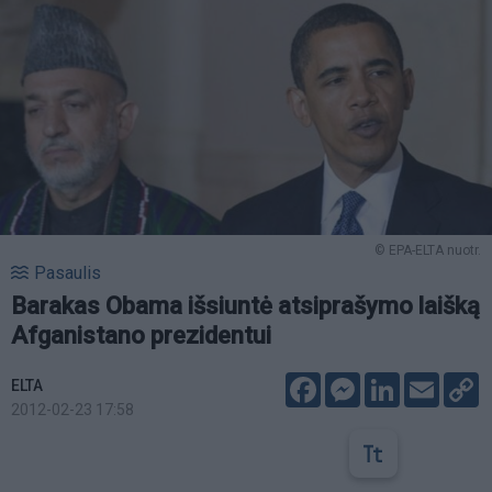
© EPA-ELTA nuotr.
Pasaulis
Barakas Obama išsiuntė atsiprašymo laišką
Afganistano prezidentui
Facebook
Messenger
LinkedIn
Email
C
ELTA
L
2012-02-23 17:58