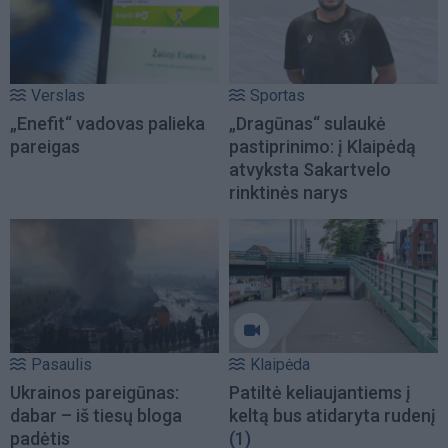
Verslas
Sportas
„Enefit“ vadovas palieka
„Dragūnas“ sulaukė
pareigas
pastiprinimo: į Klaipėdą
atvyksta Sakartvelo
rinktinės narys
Pasaulis
Klaipėda
Ukrainos pareigūnas:
Patiltė keliaujantiems į
dabar – iš tiesų bloga
keltą bus atidaryta rudenį
padėtis
(1)