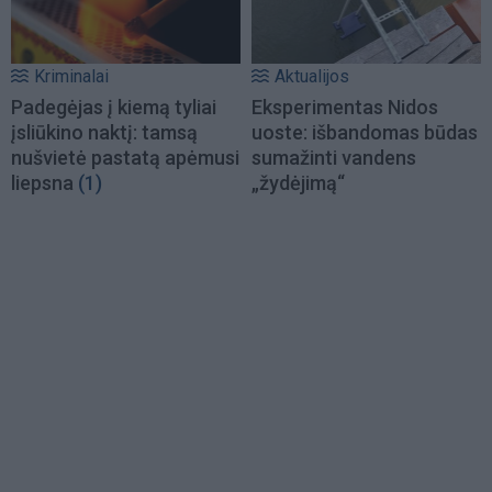
Kriminalai
Aktualijos
Padegėjas į kiemą tyliai
Eksperimentas Nidos
įsliūkino naktį: tamsą
uoste: išbandomas būdas
nušvietė pastatą apėmusi
sumažinti vandens
liepsna
(1)
„žydėjimą“