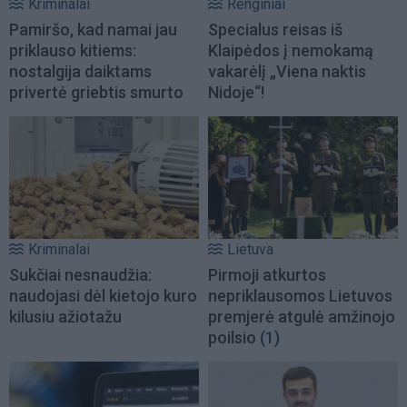
Kriminalai
Renginiai
Pamiršo, kad namai jau
Specialus reisas iš
priklauso kitiems:
Klaipėdos į nemokamą
nostalgija daiktams
vakarėlį „Viena naktis
privertė griebtis smurto
Nidoje“!
Kriminalai
Lietuva
Sukčiai nesnaudžia:
Pirmoji atkurtos
naudojasi dėl kietojo kuro
nepriklausomos Lietuvos
kilusiu ažiotažu
premjerė atgulė amžinojo
poilsio
(1)