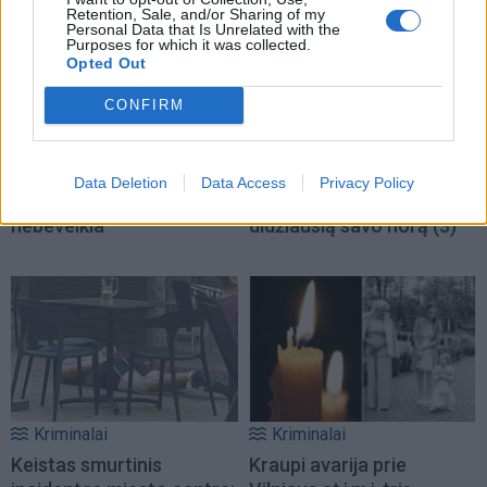
Retention, Sale, and/or Sharing of my
Personal Data that Is Unrelated with the
Purposes for which it was collected.
Opted Out
CONFIRM
Horoskopai
Podkastai
Dienos horoskopas 12
Į Klaipėdą iš emigracijos
Zodiako ženklų: gali būti
grįžusi Karina
Data Deletion
Data Access
Privacy Policy
lengviau nutraukti tai, kas
Kučinskienė įvardijo
nebeveikia
didžiausią savo norą
(3)
Kriminalai
Kriminalai
Keistas smurtinis
Kraupi avarija prie