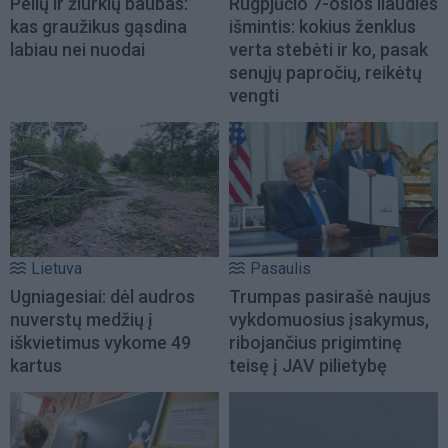
Pelių ir žiurkių baubas:
Rugpjūčio 7-osios liaudies
kas graužikus gąsdina
išmintis: kokius ženklus
labiau nei nuodai
verta stebėti ir ko, pasak
senųjų papročių, reikėtų
vengti
Lietuva
Pasaulis
Ugniagesiai: dėl audros
Trumpas pasirašė naujus
nuverstų medžių į
vykdomuosius įsakymus,
iškvietimus vykome 49
ribojančius prigimtinę
kartus
teisę į JAV pilietybę