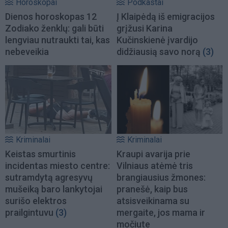
Horoskopai
Podkastai
Dienos horoskopas 12
Į Klaipėdą iš emigracijos
Zodiako ženklų: gali būti
grįžusi Karina
lengviau nutraukti tai, kas
Kučinskienė įvardijo
nebeveikia
didžiausią savo norą
(3)
Kriminalai
Kriminalai
Keistas smurtinis
Kraupi avarija prie
incidentas miesto centre:
Vilniaus atėmė tris
sutramdytą agresyvų
brangiausius žmones:
mušeiką baro lankytojai
pranešė, kaip bus
surišo elektros
atsisveikinama su
prailgintuvu
(3)
mergaite, jos mama ir
močiute