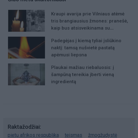
Kraupi avarija prie Vilniaus atėmė
tris brangiausius žmones: pranešė,
kaip bus atsisveikinama su
mergaite, jos mama ir močiute
Padegėjas į kiemą tyliai įsliūkino
naktį: tamsą nušvietė pastatą
apėmusi liepsna
Plaukai mažiau riebaluosis: į
šampūną tereikia įberti vieną
ingredientą
Raktažodžiai
pietų afrikos respublika
teismas
žmogžudystė