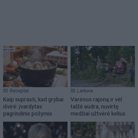
Receptai
Lietuva
Kaip suprasti, kad grybai
Varėnos rajoną ir vėl
išvirė: įvardytas
talžė audra, nuvirtę
pagrindinis požymis
medžiai užtvėrė kelius