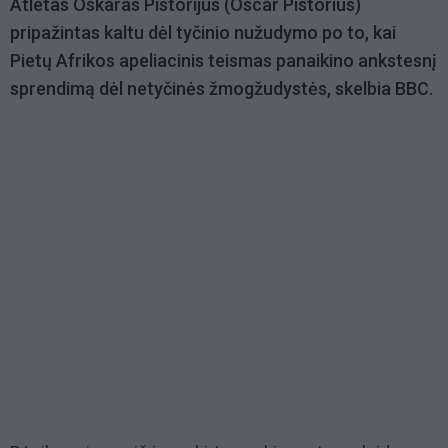
Atletas Oskaras Pistorijus (Oscar Pistorius)
pripažintas kaltu dėl tyčinio nužudymo po to, kai
Pietų Afrikos apeliacinis teismas panaikino ankstesnį
sprendimą dėl netyčinės žmogžudystės, skelbia BBC.