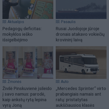
Aktualijos
Pasaulis
Pedagogų deficitas:
Rusai Juodojoje jūroje
mokyklos ieško
dronais atakavo vokiečių
išsigelbėjimo
krovininį laivą
Žmonės
Auto
Živilė Pinskuvienė įsileido
„Mercedes Sprinter“ virto
į savo namus: parodė,
prabangiais namais ant
kaip ankstų rytą lepina
ratų: pristatytas
vyrą Joną
aukščiausios klasės