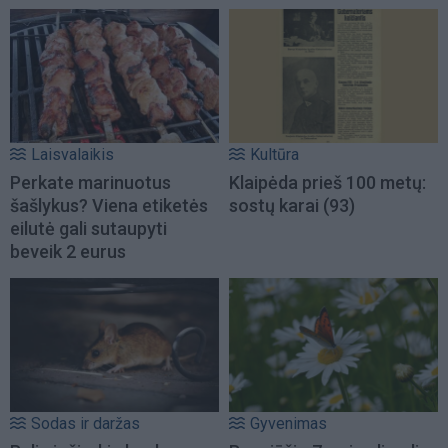
Laisvalaikis
Kultūra
Perkate marinuotus
Klaipėda prieš 100 metų:
šašlykus? Viena etiketės
sostų karai (93)
eilutė gali sutaupyti
beveik 2 eurus
Sodas ir daržas
Gyvenimas