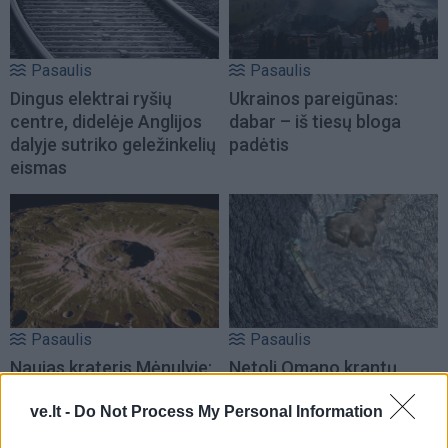
Pasaulis
Pasaulis
Dingus elektrai ryšių
Ukrainos pareigūnas:
centre, didelėje Anglijos
dabar – iš tiesų bloga
dalyje sutriko geležinkelių
padėtis
eismas
Pasaulis
Pasaulis
Naujas krateris Mėnulyje:
Netoli Omano krantų
„SpaceX“ raketos liekana
bręsta ekologinė
rėžėsi į Žemės palydovą
katastrofa – iš tanklaivio
ve.lt -
Do Not Process My Personal Information
liejasi nafta