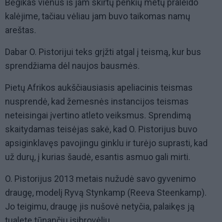
Bėgikas vienus iš jam skirtų penkių metų praleido
kalėjime, tačiau vėliau jam buvo taikomas namų
areštas.
Dabar O. Pistorijui teks grįžti atgal į teismą, kur bus
sprendžiama dėl naujos bausmės.
Pietų Afrikos aukščiausiasis apeliacinis teismas
nusprendė, kad žemesnės instancijos teismas
neteisingai įvertino atleto veiksmus. Sprendimą
skaitydamas teisėjas sakė, kad O. Pistorijus buvo
apsiginklavęs pavojingu ginklu ir turėjo suprasti, kad
už durų, į kurias šaudė, esantis asmuo gali mirti.
O. Pistorijus 2013 metais nužudė savo gyvenimo
draugę, modelį Ryvą Stynkamp (Reeva Steenkamp).
Jo teigimu, draugę jis nušovė netyčia, palaikęs ją
tualete tūnančiu įsibrovėliu.