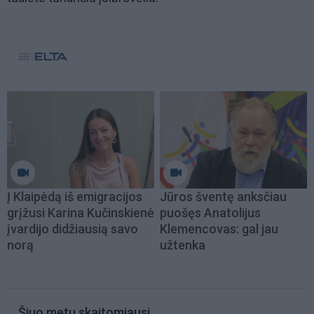
Į Klaipėdą iš emigracijos
Jūros šventę anksčiau
grįžusi Karina Kučinskienė
puošęs Anatolijus
įvardijo didžiausią savo
Klemencovas: gal jau
norą
užtenka
Šiuo metu skaitomiausi