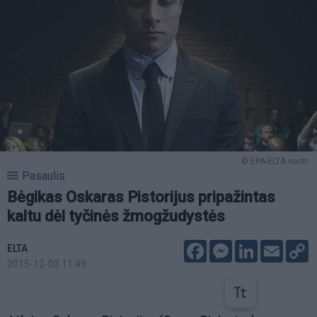
© EPA-ELTA nuotr.
Pasaulis
Bėgikas Oskaras Pistorijus pripažintas
kaltu dėl tyčinės žmogžudystės
Facebook
Messenger
LinkedIn
Email
C
ELTA
L
2015-12-03 11:49