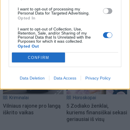
I want to opt-out of processing my
Personal Data for Targeted Advertising.
Opted In
I want to opt-out of Collection, Use,
Retention, Sale, and/or Sharing of my
Personal Data that Is Unrelated with the
Purposes for which it was collected.
NAUJI
Opted Out
CONFIRM
Data Deletion
Data Access
Privacy Policy
Kriminalai
Horoskopai
Vilniaus rajone pro langą
5 Zodiako ženklai,
iškrito vaikas
kuriems finansiškai sekasi
geriausiai iš visų