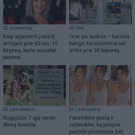
Gyvenimas
Orai
Kaip atjauninti įvaizdį
Orai: po audros – karščio
artėjant prie 60-ies: 10
banga: termometrai vėl
kirpimų, kurie vizualiai
artės prie 30 laipsnių
jaunina
Laisvalaikis
Laisvalaikis
Rugpjūčio 7-ąją vardo
Pasirinkite gestą ir
dieną švenčia
sužinokite, ką jumyse
pastebi pirmiausia, bet