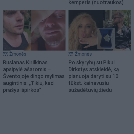
kemperis (nuotraukos)
Žmonės
Žmonės
Ruslanas Kirilkinas
Po skyrybų su Pikul
apsipylė ašaromis –
Dirkstys atskleidė, ką
Šventojoje dingo mylimas
planuoja daryti su 10
augintinis: „Tikiu, kad
tūkst. kainavusiu
prašys išpirkos“
sužadėtuvių žiedu