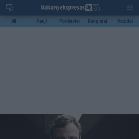
Pereiti
į
pagrindinį
Mobile
Nauji
Podkastai
Renginiai
Vaizdai
turinį
menu
bottom