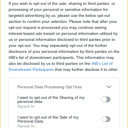
If you wish to opt-out of the sale, sharing to third parties, or
processing of your personal or sensitive information for
targeted advertising by us, please use the below opt-out
section to confirm your selection. Please note that after your
opt-out request is processed you may continue seeing
interest-based ads based on personal information utilized by
us or personal information disclosed to third parties prior to
your opt-out. You may separately opt-out of the further
Pasaulis
Pasaulis
disclosure of your personal information by third parties on the
Po visą naktį trukusių
Nusekus Dunojui, iškilo
IAB’s list of downstream participants. This information may
paieškų Italijos šiukšlyne
Antrojo pasaulinio karo
also be disclosed by us to third parties on the
IAB’s List of
rastas milijoną laimėjęs
laivai
Downstream Participants
that may further disclose it to other
loterijos bilietas
third parties.
Personal Data Processing Opt Outs
I want to opt-out of the Sharing of my
personal data.
Opted In
I want to opt-out of the Sale of my
Personal Data.
Opted In