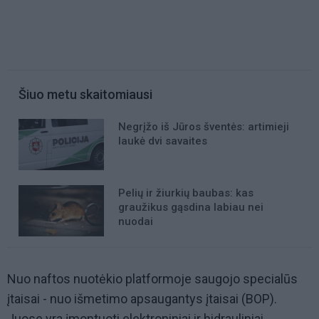
Šiuo metu skaitomiausi
Negrįžo iš Jūros šventės: artimieji
laukė dvi savaites
Pelių ir žiurkių baubas: kas
graužikus gąsdina labiau nei
nuodai
Nuo naftos nuotėkio platformoje saugojo specialūs
įtaisai - nuo išmetimo apsaugantys įtaisai (BOP).
Juose yra įmontuoti elektroniniai ir hidrauliniai