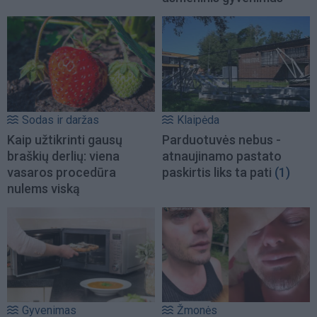
Sodas ir daržas
Klaipėda
Kaip užtikrinti gausų
Parduotuvės nebus -
braškių derlių: viena
atnaujinamo pastato
vasaros procedūra
paskirtis liks ta pati
(1)
nulems viską
Gyvenimas
Žmonės