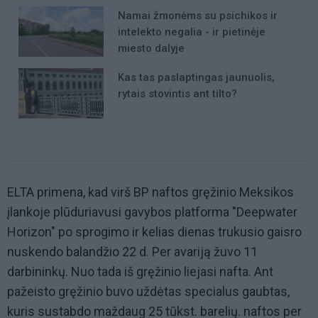
Namai žmonėms su psichikos ir
intelekto negalia - ir pietinėje
miesto dalyje
Kas tas paslaptingas jaunuolis,
rytais stovintis ant tilto?
ELTA primena, kad virš BP naftos gręžinio Meksikos
įlankoje plūduriavusi gavybos platforma "Deepwater
Horizon" po sprogimo ir kelias dienas trukusio gaisro
nuskendo balandžio 22 d. Per avariją žuvo 11
darbininkų. Nuo tada iš gręžinio liejasi nafta. Ant
pažeisto gręžinio buvo uždėtas specialus gaubtas,
kuris sustabdo maždaug 25 tūkst. barelių. naftos per