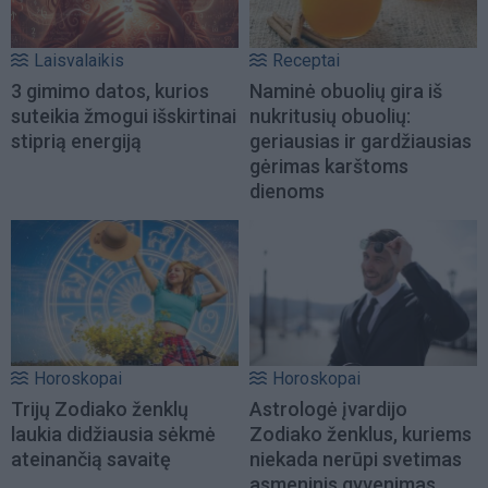
Laisvalaikis
Receptai
3 gimimo datos, kurios
Naminė obuolių gira iš
suteikia žmogui išskirtinai
nukritusių obuolių:
stiprią energiją
geriausias ir gardžiausias
gėrimas karštoms
dienoms
Horoskopai
Horoskopai
Trijų Zodiako ženklų
Astrologė įvardijo
laukia didžiausia sėkmė
Zodiako ženklus, kuriems
ateinančią savaitę
niekada nerūpi svetimas
asmeninis gyvenimas