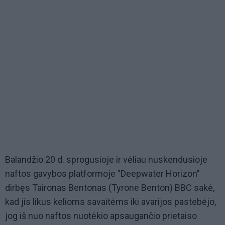
Balandžio 20 d. sprogusioje ir vėliau nuskendusioje
naftos gavybos platformoje "Deepwater Horizon"
dirbęs Taironas Bentonas (Tyrone Benton) BBC sakė,
kad jis likus kelioms savaitėms iki avarijos pastebėjo,
jog iš nuo naftos nuotėkio apsaugančio prietaiso