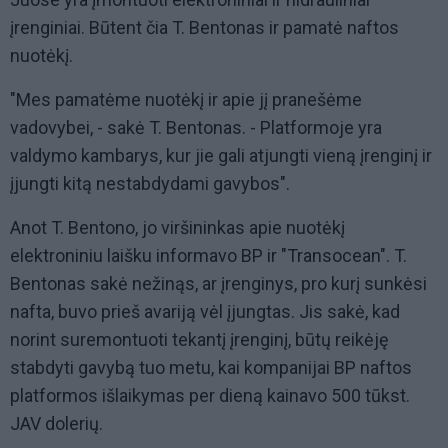
įrenginiai. Būtent čia T. Bentonas ir pamatė naftos
nuotėkį.
"Mes pamatėme nuotėkį ir apie jį pranešėme
vadovybei, - sakė T. Bentonas. - Platformoje yra
valdymo kambarys, kur jie gali atjungti vieną įrenginį ir
įjungti kitą nestabdydami gavybos".
Anot T. Bentono, jo viršininkas apie nuotėkį
elektroniniu laišku informavo BP ir "Transocean". T.
Bentonas sakė nežinąs, ar įrenginys, pro kurį sunkėsi
nafta, buvo prieš avariją vėl įjungtas. Jis sakė, kad
norint suremontuoti tekantį įrenginį, būtų reikėję
stabdyti gavybą tuo metu, kai kompanijai BP naftos
platformos išlaikymas per dieną kainavo 500 tūkst.
JAV dolerių.