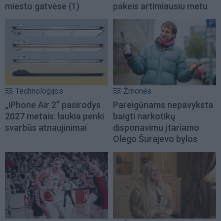
miesto gatvėse
(1)
pakeis artimiausiu metu
Technologijos
Žmonės
„iPhone Air 2“ pasirodys
Pareigūnams nepavyksta
2027 metais: laukia penki
baigti narkotikų
svarbūs atnaujinimai
disponavimu įtariamo
Olego Šurajevo bylos