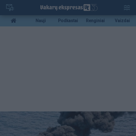
Pereiti
į
pagrindinį
Mobile
Nauji
Podkastai
Renginiai
Vaizdai
turinį
menu
bottom