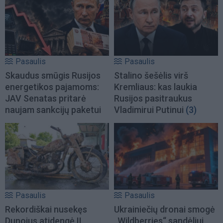
Pasaulis
Pasaulis
Skaudus smūgis Rusijos
Stalino šešėlis virš
energetikos pajamoms:
Kremliaus: kas laukia
JAV Senatas pritarė
Rusijos pasitraukus
naujam sankcijų paketui
Vladimirui Putinui
(3)
Pasaulis
Pasaulis
Rekordiškai nusekęs
Ukrainiečių dronai smogė
Dunojus atidengė II
„Wildberries“ sandėliui