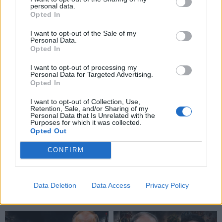
personal data.
Opted In
Pasaulis
Pasaulis
JK vairuotojai kasdien
Sausra Anglijoje:
I want to opt-out of the Sale of my
Personal Data.
pavagia kuro už šimtus
parduotuvėse pritrūks
Opted In
tūkstančių svarų
(1)
britiškų maisto produktų,
kils kainos
I want to opt-out of processing my
Personal Data for Targeted Advertising.
Opted In
I want to opt-out of Collection, Use,
Retention, Sale, and/or Sharing of my
Personal Data that Is Unrelated with the
Purposes for which it was collected.
Opted Out
Pasaulis
Pasaulis
CONFIRM
Zelenskio vizitas
Dronai pastebėti virš
Serbijoje – pirmasis nuo
karinės bazės Vakarų
Data Deletion
Data Access
Privacy Policy
karo pradžios: Belgrade
Vokietijoje: incidentą tiria
laukia keblūs pokalbiai
policija