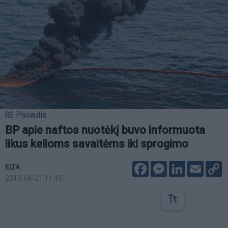
Pasaulis
BP apie naftos nuotėkį buvo informuota
likus kelioms savaitėms iki sprogimo
Facebook
Messenger
LinkedIn
Email
C
ELTA
L
2010-06-21 11:45