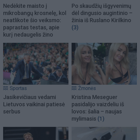
Nedėkite maisto į
Po skaudžių išgyvenimų
mikrobangų krosnelę, kol
dėl dingusio augintinio –
neatlikote šio veiksmo:
žinia iš Ruslano Kirilkino
paprastas testas, apie
(3)
kurį nedaugelis žino
Sportas
Žmonės
Jasikevičiaus vedami
Kristina Meseguer
Lietuvos vaikinai patiesė
pasidalijo vaizdeliu iš
serbus
lovos: šalia – naujas
mylimasis
(1)