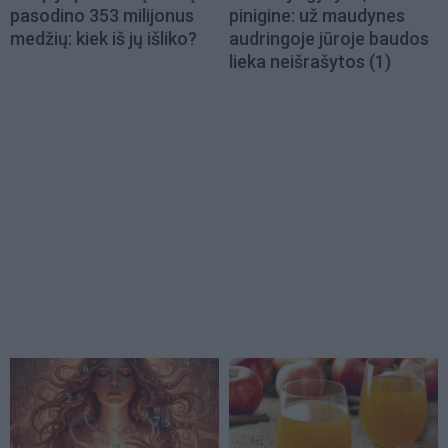
pasodino 353 milijonus
pinigine: už maudynes
medžių: kiek iš jų išliko?
audringoje jūroje baudos
lieka neišrašytos
(1)