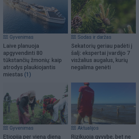
Gyvenimas
Sodas ir daržas
Laive planuoja
Sekatorių geriau padėti į
apgyvendinti 80
šalį: ekspertai įvardijo 7
tūkstančių žmonių: kaip
visžalius augalus, kurių
atrodys plaukiojantis
negalima genėti
miestas
(1)
Gyvenimas
Aktualijos
Etiopija per vieną dieną
Rizikuoja gyvybe, bet ne