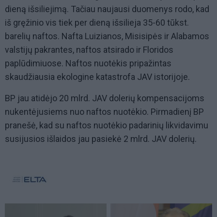
dieną išsiliejimą. Tačiau naujausi duomenys rodo, kad
iš gręžinio vis tiek per dieną išsilieja 35-60 tūkst.
barelių naftos. Nafta Luizianos, Misisipės ir Alabamos
valstijų pakrantes, naftos atsirado ir Floridos
paplūdimiuose. Naftos nuotėkis pripažintas
skaudžiausia ekologine katastrofa JAV istorijoje.
BP jau atidėjo 20 mlrd. JAV dolerių kompensacijoms
nukentėjusiems nuo naftos nuotėkio. Pirmadienį BP
pranešė, kad su naftos nuotėkio padarinių likvidavimu
susijusios išlaidos jau pasiekė 2 mlrd. JAV dolerių.