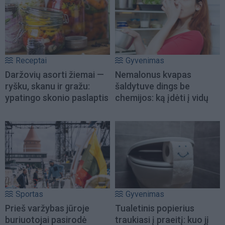
Receptai
Gyvenimas
Daržovių asorti žiemai —
Nemalonus kvapas
ryšku, skanu ir gražu:
šaldytuve dings be
ypatingo skonio paslaptis
chemijos: ką įdėti į vidų
Sportas
Gyvenimas
Prieš varžybas jūroje
Tualetinis popierius
buriuotojai pasirodė
traukiasi į praeitį: kuo jį