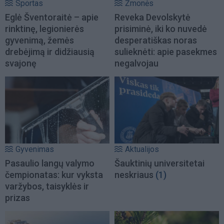
Sportas
Žmonės
Eglė Šventoraitė – apie
Reveka Devolskytė
rinktinę, legionierės
prisiminė, iki ko nuvedė
gyvenimą, žemės
desperatiškas noras
drebėjimą ir didžiausią
sulieknėti: apie pasekmes
svajonę
negalvojau
Gyvenimas
Aktualijos
Pasaulio langų valymo
Šauktinių universitetai
čempionatas: kur vyksta
neskriaus
(1)
varžybos, taisyklės ir
prizas