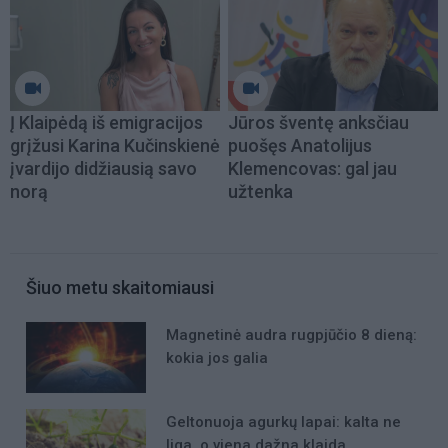
Į Klaipėdą iš emigracijos
Jūros šventę anksčiau
grįžusi Karina Kučinskienė
puošęs Anatolijus
įvardijo didžiausią savo
Klemencovas: gal jau
norą
užtenka
Šiuo metu skaitomiausi
Magnetinė audra rugpjūčio 8 dieną:
kokia jos galia
Geltonuoja agurkų lapai: kalta ne
liga, o viena dažna klaida