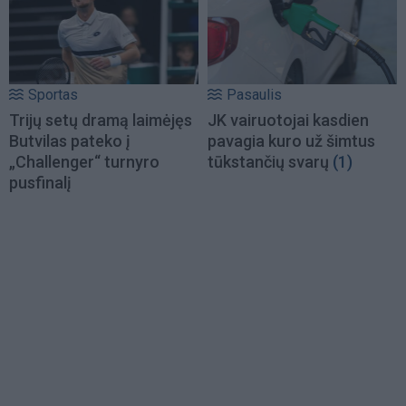
Sportas
Pasaulis
Trijų setų dramą laimėjęs
JK vairuotojai kasdien
Butvilas pateko į
pavagia kuro už šimtus
„Challenger“ turnyro
tūkstančių svarų
(1)
pusfinalį