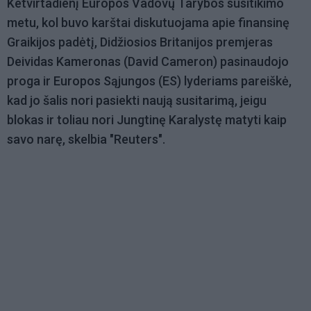
Ketvirtadienį Europos Vadovų Tarybos susitikimo
metu, kol buvo karštai diskutuojama apie finansinę
Graikijos padėtį, Didžiosios Britanijos premjeras
Deividas Kameronas (David Cameron) pasinaudojo
proga ir Europos Sąjungos (ES) lyderiams pareiškė,
kad jo šalis nori pasiekti naują susitarimą, jeigu
blokas ir toliau nori Jungtinę Karalystę matyti kaip
savo narę, skelbia "Reuters".