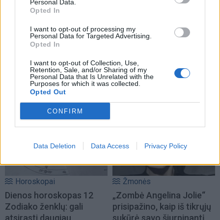
Personal Data.
Opted In
I want to opt-out of processing my
Personal Data for Targeted Advertising.
Opted In
I want to opt-out of Collection, Use,
Retention, Sale, and/or Sharing of my
Personal Data that Is Unrelated with the
Purposes for which it was collected.
NAUJI
Opted Out
CONFIRM
Data Deletion
Data Access
Privacy Policy
Horoskopai
Žmonės
Dienos horoskopas 12
„Zombė Angelina Jolie“
Zodiako ženklų: gali
prisipažino, kaip iš tikrųjų
atsirasti daugiau
sukūrė savo šiurpinantį