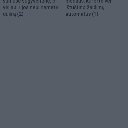
sumušė sugyventinę, o
medaus: kurorte vėl
vėliau ir jos nepilnametę
ištuštino žaidimų
dukrą
(2)
automatus
(1)
Load
More