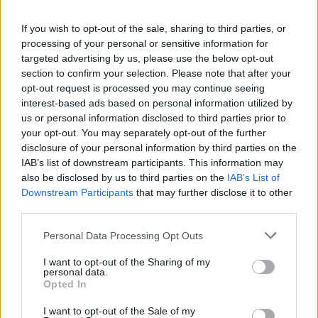
pokalbyje
If you wish to opt-out of the sale, sharing to third parties, or
processing of your personal or sensitive information for
targeted advertising by us, please use the below opt-out
section to confirm your selection. Please note that after your
opt-out request is processed you may continue seeing
interest-based ads based on personal information utilized by
us or personal information disclosed to third parties prior to
your opt-out. You may separately opt-out of the further
Pasaulis
Pasaulis
disclosure of your personal information by third parties on the
Trumpas sureagavo į
Kaip Rusijos balistinės
IAB’s list of downstream participants. This information may
Zelenskio prašymą
raketos naudojasi
also be disclosed by us to third parties on the
IAB’s List of
suteikti papildomą karinę
Ukrainos oro gynybos
Downstream Participants
that may further disclose it to other
pagalbą
skylėmis
third parties.
Personal Data Processing Opt Outs
I want to opt-out of the Sharing of my
personal data.
Opted In
I want to opt-out of the Sale of my