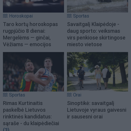
Horoskopai
Sportas
Taro kortų horoskopas
Savaitgalį Klaipėdoje -
rugpjūčio 8 dienai:
daug sporto: veiksmas
Mergelėms — ginčai,
virs penkiose skirtingose
Vėžiams — emocijos
miesto vietose
Sportas
Orai
Rimas Kurtinaitis
Sinoptikė: savaitgalį
paskelbė Lietuvos
Lietuvoje vyraus gaivesni
rinktinės kandidatus:
ir sausesni orai
sąraše - du klaipėdiečiai
(3)