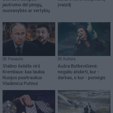
jautrumo dėl pinigų,
įvaizdį
nuosavybės ar vertybių
Pasaulis
Kultūra
Stalino šešėlis virš
Aušra Butkevičienė:
Kremliaus: kas laukia
negaliu atskirti, kur -
Rusijos pasitraukus
darbas, o kur - pomėgis
Vladimirui Putinui