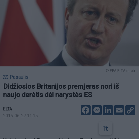
© EPA-ELTA nuotr.
Pasaulis
Didžiosios Britanijos premjeras nori iš
naujo derėtis dėl narystės ES
Facebook
Messenger
LinkedIn
Email
C
ELTA
L
2015-06-27 11:15