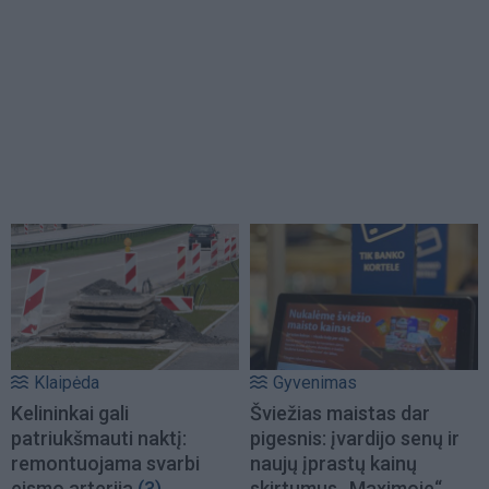
Klaipėda
Gyvenimas
Kelininkai gali
Šviežias maistas dar
patriukšmauti naktį:
pigesnis: įvardijo senų ir
remontuojama svarbi
naujų įprastų kainų
eismo arterija
(3)
skirtumus „Maximoje“