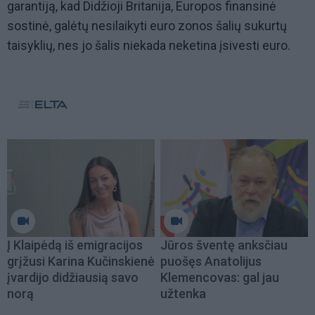
garantiją, kad Didžioji Britanija, Europos finansinė
sostinė, galėtų nesilaikyti euro zonos šalių sukurtų
taisyklių, nes jo šalis niekada neketina įsivesti euro.
Į Klaipėdą iš emigracijos
Jūros šventę anksčiau
grįžusi Karina Kučinskienė
puošęs Anatolijus
įvardijo didžiausią savo
Klemencovas: gal jau
norą
užtenka