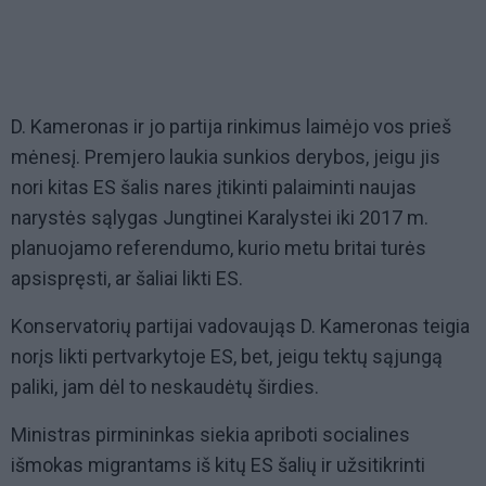
D. Kameronas ir jo partija rinkimus laimėjo vos prieš
mėnesį. Premjero laukia sunkios derybos, jeigu jis
nori kitas ES šalis nares įtikinti palaiminti naujas
narystės sąlygas Jungtinei Karalystei iki 2017 m.
planuojamo referendumo, kurio metu britai turės
apsispręsti, ar šaliai likti ES.
Konservatorių partijai vadovaująs D. Kameronas teigia
norįs likti pertvarkytoje ES, bet, jeigu tektų sąjungą
paliki, jam dėl to neskaudėtų širdies.
Ministras pirmininkas siekia apriboti socialines
išmokas migrantams iš kitų ES šalių ir užsitikrinti