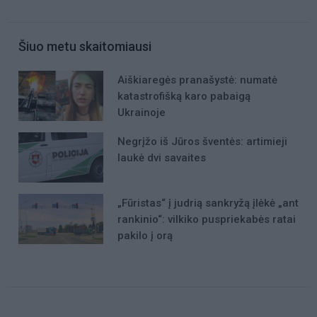
Šiuo metu skaitomiausi
Aiškiaregės pranašystė: numatė
katastrofišką karo pabaigą
Ukrainoje
Negrįžo iš Jūros šventės: artimieji
laukė dvi savaites
„Fūristas“ į judrią sankryžą įlėkė „ant
rankinio“: vilkiko puspriekabės ratai
pakilo į orą