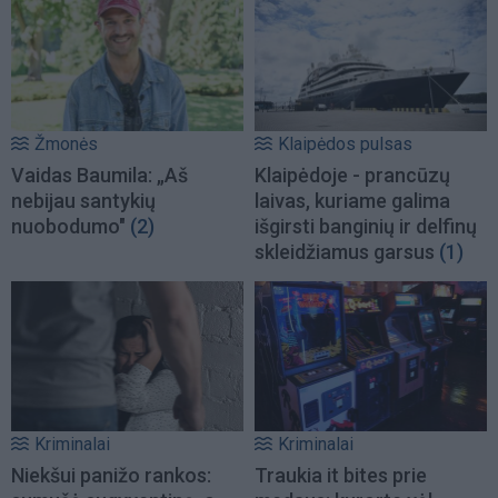
Žmonės
Klaipėdos pulsas
Vaidas Baumila: „Aš
Klaipėdoje - prancūzų
nebijau santykių
laivas, kuriame galima
nuobodumo"
(2)
išgirsti banginių ir delfinų
skleidžiamus garsus
(1)
Kriminalai
Kriminalai
Niekšui panižo rankos:
Traukia it bites prie