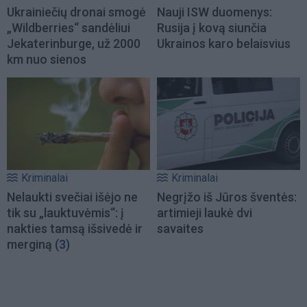
Ukrainiečių dronai smogė
Nauji ISW duomenys:
„Wildberries“ sandėliui
Rusija į kovą siunčia
Jekaterinburge, už 2000
Ukrainos karo belaisvius
km nuo sienos
Kriminalai
Kriminalai
Nelaukti svečiai išėjo ne
Negrįžo iš Jūros šventės:
tik su „lauktuvėmis“: į
artimieji laukė dvi
nakties tamsą išsivedė ir
savaites
merginą
(3)