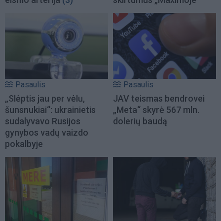
Pasaulis
Pasaulis
„Slėptis jau per vėlu,
JAV teismas bendrovei
šunsnukiai“: ukrainietis
„Meta“ skyrė 567 mln.
sudalyvavo Rusijos
dolerių baudą
gynybos vadų vaizdo
pokalbyje