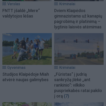
Verslas
Kriminalai
FNTT įšaldė „Mere“
Dviem Klaipėdos
valdytojos lėšas
gimnazistams už kanapių
pagrobimą ir platinimą –
lygtinis laisvės atėmimas
Gyvenimas
Kriminalai
Studijos Klaipėdoje Miah
„Fūristas“ į judrią
atvėrė naujas galimybes
sankryžą įlėkė „ant
rankinio“: vilkiko
puspriekabės ratai pakilo
į orą
(7)