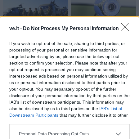
ve.lt -
Do Not Process My Personal Information
Pasaulis
Pasaulis
If you wish to opt-out of the sale, sharing to third parties, or
Nauji ISW duomenys:
„Slėptis jau per vėlu,
processing of your personal or sensitive information for
Rusija į kovą siunčia
šunsnukiai“: ukrainietis
targeted advertising by us, please use the below opt-out
Ukrainos karo belaisvius
sudalyvavo Rusijos
section to confirm your selection. Please note that after your
gynybos vadų vaizdo
opt-out request is processed you may continue seeing
pokalbyje
interest-based ads based on personal information utilized by
us or personal information disclosed to third parties prior to
your opt-out. You may separately opt-out of the further
disclosure of your personal information by third parties on the
IAB’s list of downstream participants. This information may
also be disclosed by us to third parties on the
IAB’s List of
Downstream Participants
that may further disclose it to other
third parties.
Pasaulis
Pasaulis
Personal Data Processing Opt Outs
JAV teismas bendrovei
Trumpas sureagavo į