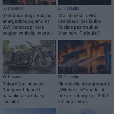
Pasaulis
Pasaulis
Skaudus smūgis Rusijos
Stalino šešėlis virš
energetikos pajamoms:
Kremliaus: kas laukia
JAV Senatas pritarė
Rusijos pasitraukus
naujam sankcijų paketui
Vladimirui Putinui
(1)
Pasaulis
Pasaulis
Rekordiškai nusekęs
Ukrainiečių dronai smogė
Dunojus atidengė II
„Wildberries“ sandėliui
pasaulinio karo laikų
Jekaterinburge, už 2000
radinius
km nuo sienos