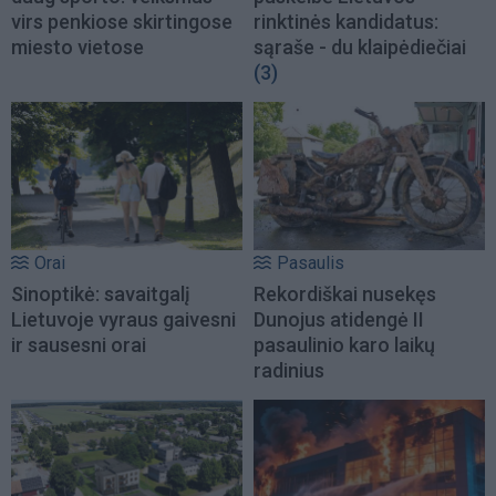
virs penkiose skirtingose
rinktinės kandidatus:
miesto vietose
sąraše - du klaipėdiečiai
(3)
Orai
Pasaulis
Sinoptikė: savaitgalį
Rekordiškai nusekęs
Lietuvoje vyraus gaivesni
Dunojus atidengė II
ir sausesni orai
pasaulinio karo laikų
radinius