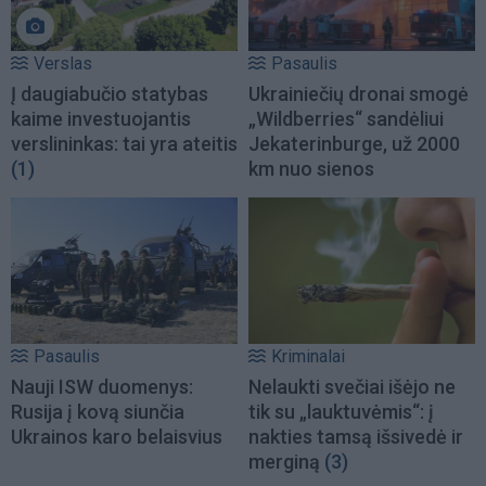
Verslas
Pasaulis
Į daugiabučio statybas
Ukrainiečių dronai smogė
kaime investuojantis
„Wildberries“ sandėliui
verslininkas: tai yra ateitis
Jekaterinburge, už 2000
(1)
km nuo sienos
Pasaulis
Kriminalai
Nauji ISW duomenys:
Nelaukti svečiai išėjo ne
Rusija į kovą siunčia
tik su „lauktuvėmis“: į
Ukrainos karo belaisvius
nakties tamsą išsivedė ir
merginą
(3)