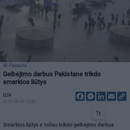
Pasaulis
Gelbėjimo darbus Pakistane trikdo
smarkios liūtys
Facebook
Messenger
LinkedIn
Email
C
ELTA
L
2010-08-09 13:36
Smarkios liūtys ir toliau trikdo gelbėjimo darbus