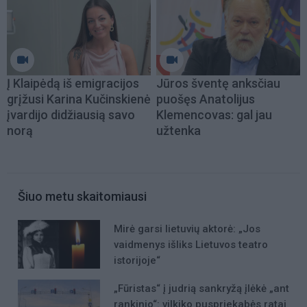
Į Klaipėdą iš emigracijos
Jūros šventę anksčiau
grįžusi Karina Kučinskienė
puošęs Anatolijus
įvardijo didžiausią savo
Klemencovas: gal jau
norą
užtenka
Šiuo metu skaitomiausi
Mirė garsi lietuvių aktorė: „Jos
vaidmenys išliks Lietuvos teatro
istorijoje“
„Fūristas“ į judrią sankryžą įlėkė „ant
rankinio“: vilkiko puspriekabės ratai