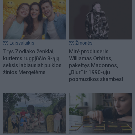
Laisvalaikis
Žmonės
Trys Zodiako ženklai,
Mirė prodiuseris
kuriems rugpjūčio 8-ąją
Williamas Orbitas,
seksis labiausiai: puikios
pakeitęs Madonnos,
žinios Mergelėms
„Blur“ ir 1990-ųjų
popmuzikos skambesį