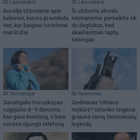
Laisvalaikis
Laisvalaikis
Aurelija Urbonienė apie
Ši užduotis atrodo
keliones, kurios prasideda
neįmanoma: perkelkite tik
ten, kur baigiasi turistiniai
du degtukus, kad
maršrutai
skaičiavimas taptų
teisingas
Horoskopai
Nuomonės
Savaitgalio horoskopas
Gediminas Vilniaus
rugpjūčio 8–9 dienoms:
neįkūrė? Istoriko teiginiai
kas gaus kvietimą, o kam
griauna vieną žinomiausių
norėsis išjungti telefoną
legendų