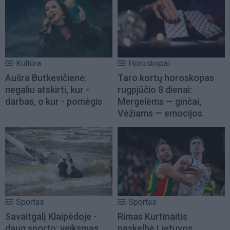
Kultūra
Horoskopai
Aušra Butkevičienė:
Taro kortų horoskopas
negaliu atskirti, kur -
rugpjūčio 8 dienai:
darbas, o kur - pomėgis
Mergelėms — ginčai,
Vėžiams — emocijos
Sportas
Sportas
Savaitgalį Klaipėdoje -
Rimas Kurtinaitis
daug sporto: veiksmas
paskelbė Lietuvos