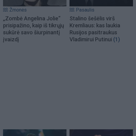
Žmonės
Pasaulis
„Zombė Angelina Jolie“
Stalino šešėlis virš
prisipažino, kaip iš tikrųjų
Kremliaus: kas laukia
sukūrė savo šiurpinantį
Rusijos pasitraukus
įvaizdį
Vladimirui Putinui
(1)