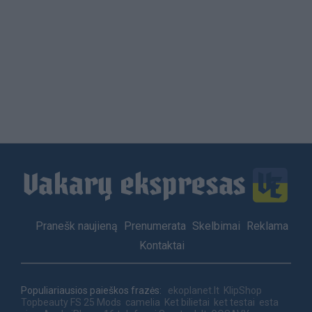
Load
More
Footer
Pranešk naujieną
Prenumerata
Skelbimai
Reklama
menu
Kontaktai
Populiariausios paieškos frazės:
ekoplanet.lt
KlipShop
Topbeauty
FS 25 Mods
camelia
Ket bilietai
ket testai
esta