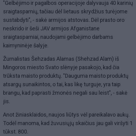
"Gelbėjimo ir pagalbos operacijoje dalyvauja 40 karinių
sraigtasparnių, tačiau dėl lietaus skrydžius turėjome
sustabdyti", - sakė armijos atstovas. Dėl prasto oro
neskrido ir šeši JAV armijos Afganistane
sraigtasparniai, naudojami gelbėjimo darbams
kaimyninėje šalyje.
Žurnalistas Šehzadas Alamas (Shehzad Alam) iš
Mingoros miesto Svato slėnyje pasakojo, kad čia
trūksta maisto produktų. "Dauguma maisto produktų
atsargų sunaikintos, o tai, kas likę turguje, yra taip
brangu, kad paprasti žmonės negali sau leist", - sakė
jis.
Anot žiniasklaidos, naujos liūtys vėl pareikalavo aukų.
Todėl manoma, kad žuvusiųjų skaičius jau gali viršyti 1
tūkst. 800.