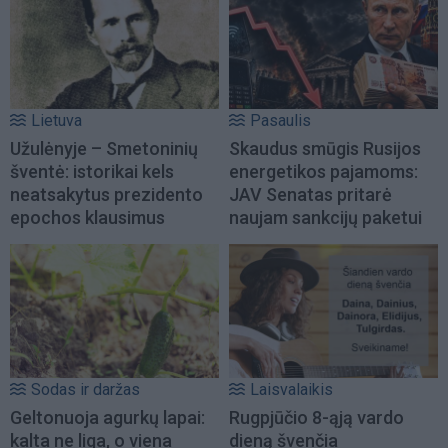
Lietuva
Pasaulis
Užulėnyje – Smetoninių
Skaudus smūgis Rusijos
šventė: istorikai kels
energetikos pajamoms:
neatsakytus prezidento
JAV Senatas pritarė
epochos klausimus
naujam sankcijų paketui
Sodas ir daržas
Laisvalaikis
Geltonuoja agurkų lapai:
Rugpjūčio 8-ąją vardo
kalta ne liga, o viena
dieną švenčia