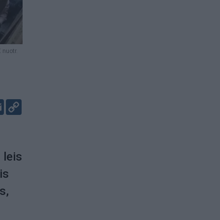
nuotr.
er
kedIn
Email
Copy
Link
 leis
is
s,