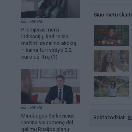
Šiuo metu skait
Lietuva
Premjeras: nėra
indikacijų, kad reikia
mažinti dyzelino akcizą
– kaina turi viršyti 2,2
euro už litrą
(1)
Lietuva
Mindaugas Sinkevičius
Raktažodžiai
in
ramina visuomenę dėl
galimų Rusijos planų: