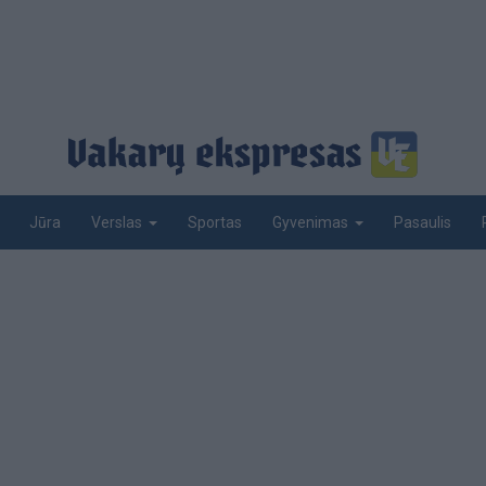
Jūra
Sportas
Pasaulis
Verslas
Gyvenimas