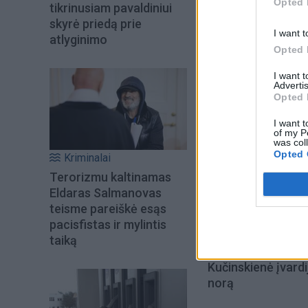
Indijos ministra
Opted 
tikrinusiam pavaldiniui
besitęsiantį gyven
skyrė priedą prie
I want t
atlyginimo
Opted 
I want 
Advertis
Opted 
I want t
of my P
was col
Opted 
Kriminalai
Terorizmu kaltinamas
Eldaras Salmanovas
teisme pareiškė esąs
pacisfistas ir mylintis
taiką
Į Klaipėdą iš emigr
Kučinskienė įvardi
norą