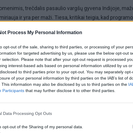
omenimis, trečdalis pasaulio vargšų gyvena Indijoje, ma
iriauja ir yra per maži. Tiesa, kritikai teigia, kad program
kanka maisto atsargų ir kad Indija šiuo metu neturi pinig
Not Process My Personal Information
eurų vertės projektą. Kai kurie deputatai per aštuonias
 diskusijas parlamente taip pat sakė, kad programa dėl
to opt-out of the sale, sharing to third parties, or processing of your per
formation for targeted advertising by us, please use the below opt-out s
os yra praktiškai neįgyvendinama ir kad parama nepasieks
r selection. Please note that after your opt-out request is processed y
ga.
eing interest-based ads based on personal information utilized by us or
disclosed to third parties prior to your opt-out. You may separately opt-
losure of your personal information by third parties on the IAB’s list of
idžiausią pasaulyje maisto produktų dalijimo milijonams 
. This information may also be disclosed by us to third parties on the
IA
naują įstatymą, neturtingi šalies gyventojai už kilogramą
Participants
that may further disclose it to other third parties.
centus, už kviečius - tris, o už kitas grūdines kultūras - 
nesį už tokią kainą bus galima įsigyti 5 kg grūdų. Žindan
l Data Processing Opt Outs
iviai gaus nemokamą maitinimą.
o opt-out of the Sharing of my personal data.