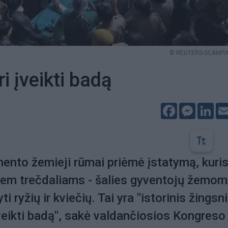
© REUTERS-SCANPIX 
ri įveikti badą
Facebook
Messeng
Lin
mento žemieji rūmai priėmė įstatymą, kuris
iem trečdaliams - šalies gyventojų žemom
i ryžių ir kviečių. Tai yra "istorinis žingsni
veikti badą", sakė valdančiosios Kongreso