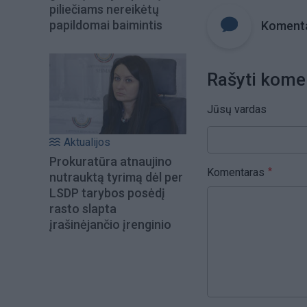
piliečiams nereikėtų
papildomai baimintis
Komenta
Rašyti kome
Jūsų vardas
Aktualijos
Prokuratūra atnaujino
Komentaras
nutrauktą tyrimą dėl per
LSDP tarybos posėdį
rasto slapta
įrašinėjančio įrenginio