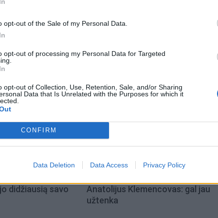
s pirmininkas Manmohanas Singhas (Manmohan Singh)
In
tojų pusbadžiavimą pavadino "nacionaline gėda".
o opt-out of the Sale of my Personal Data.
In
to opt-out of processing my Personal Data for Targeted
ing.
In
o opt-out of Collection, Use, Retention, Sale, and/or Sharing
ersonal Data that Is Unrelated with the Purposes for which it
lected.
Out
CONFIRM
Data Deletion
Data Access
Privacy Policy
acijos grįžusi Karina
Jūros šventę anksčiau puošęs
jo didžiausią savo
Anatolijus Klemencovas: gal jau
užtenka