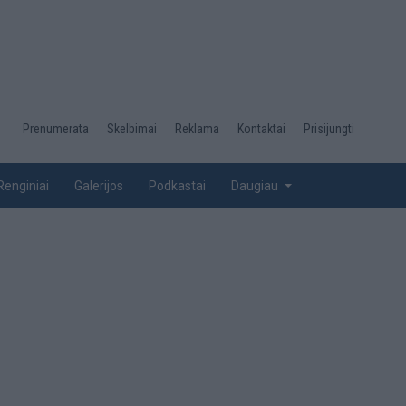
Desktop
Prenumerata
Skelbimai
Reklama
Kontaktai
Prisijungti
menu
top
Renginiai
Galerijos
Podkastai
Daugiau