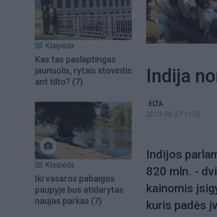
Klaipėda
Kas tas paslaptingas
Indija no
jaunuolis, rytais stovintis
ant tilto?
(7)
ELTA
2013-08-27 11:50
Indijos parla
Klaipėda
820 mln. - dv
Iki vasaros pabaigos
kainomis įsigyt
paupyje bus atidarytas
naujas parkas
(7)
kuris padės į