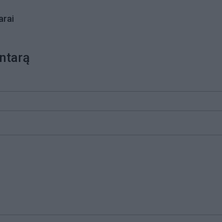
rai
ntarą