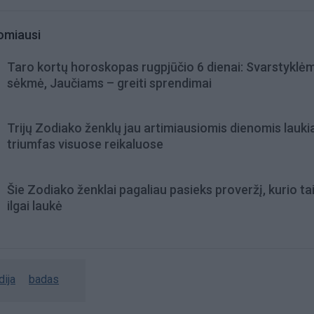
omiausi
Taro kortų horoskopas rugpjūčio 6 dienai: Svarstyklė
sėkmė, Jaučiams – greiti sprendimai
Trijų Zodiako ženklų jau artimiausiomis dienomis lauki
triumfas visuose reikaluose
Šie Zodiako ženklai pagaliau pasieks proveržį, kurio ta
ilgai laukė
dija
badas