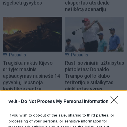
išgelbėti gyvybes
ekspertas atskleidė
netikėtą scenarijų
Pasaulis
Pasaulis
Tragiška naktis Kijevo
Rasti šoviniai ir užtaisytas
srityje: masinis
pistoletas: Donaldo
apšaudymas nusinešė 14
Trampo golfo klubo
gyvybių, liepsnoja
teritorijoje sulaikytas
logistikos centrai
ginkluotas vyras
ve.lt -
Do Not Process My Personal Information
If you wish to opt-out of the sale, sharing to third parties, or
processing of your personal or sensitive information for