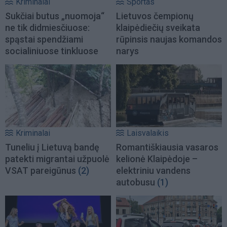
Kriminalai
Sportas
Sukčiai butus „nuomoja“
Lietuvos čempionų
ne tik didmiesčiuose:
klaipėdiečių sveikata
spąstai spendžiami
rūpinsis naujas komandos
socialiniuose tinkluose
narys
Kriminalai
Laisvalaikis
Tuneliu į Lietuvą bandę
Romantiškiausia vasaros
patekti migrantai užpuolė
kelionė Klaipėdoje –
VSAT pareigūnus
(2)
elektriniu vandens
autobusu
(1)