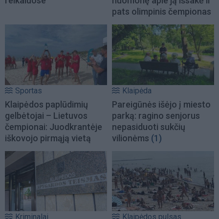
reikaluose
nuomonę apie ją išsakė ir
pats olimpinis čempionas
Sportas
Klaipėda
Klaipėdos paplūdimių
Pareigūnės išėjo į miesto
gelbėtojai – Lietuvos
parką: ragino senjorus
čempionai: Juodkrantėje
nepasiduoti sukčių
iškovojo pirmąją vietą
vilionėms
(1)
Kriminalai
Klaipėdos pulsas