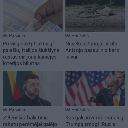
Pasaulis
Pasaulis
Po visą naktį trukusių
Nusekus Dunojui, iškilo
paieškų Italijos šiukšlyne
Antrojo pasaulinio karo
rastas milijoną laimėjęs
laivai
loterijos bilietas
Pasaulis
Pasaulis
Zelenskis: balistinių
Kas gali priversti Donaldą
raketų perėmėjai galėjo
Trumpą smogti Rusijai: