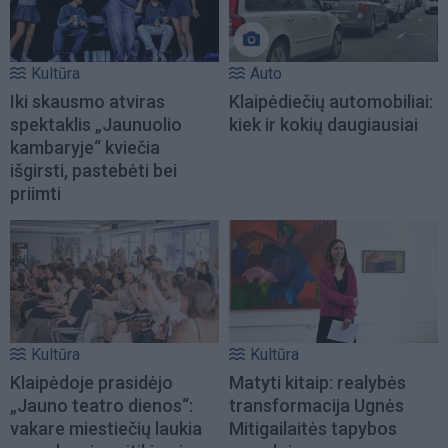
Kultūra
Auto
Iki skausmo atviras
Klaipėdiečių automobiliai:
spektaklis „Jaunuolio
kiek ir kokių daugiausiai
kambaryje“ kviečia
išgirsti, pastebėti bei
priimti
Kultūra
Kultūra
Klaipėdoje prasidėjo
Matyti kitaip: realybės
„Jauno teatro dienos“:
transformacija Ugnės
vakare miestiečių laukia
Mitigailaitės tapybos