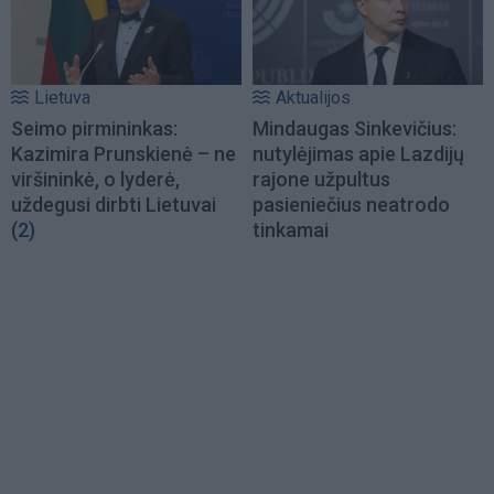
Lietuva
Aktualijos
Seimo pirmininkas:
Mindaugas Sinkevičius:
Kazimira Prunskienė – ne
nutylėjimas apie Lazdijų
viršininkė, o lyderė,
rajone užpultus
uždegusi dirbti Lietuvai
pasieniečius neatrodo
(2)
tinkamai