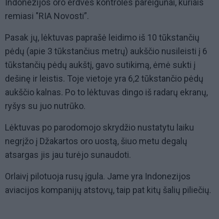
Indonezijos oro erdvės kontrolės pareigūnai, kuriais
remiasi "RIA Novosti”.
Pasak jų, lėktuvas paprašė leidimo iš 10 tūkstančių
pėdų (apie 3 tūkstančius metrų) aukščio nusileisti į 6
tūkstančių pėdų aukštį, gavo sutikimą, ėmė sukti į
dešinę ir leistis. Toje vietoje yra 6,2 tūkstančio pėdų
aukščio kalnas. Po to lėktuvas dingo iš radarų ekranų,
ryšys su juo nutrūko.
Lėktuvas po parodomojo skrydžio nustatytu laiku
negrįžo į Džakartos oro uostą, šiuo metu degalų
atsargas jis jau turėjo sunaudoti.
Orlaivį pilotuoja rusų įgula. Jame yra Indonezijos
aviacijos kompanijų atstovų, taip pat kitų šalių piliečių.