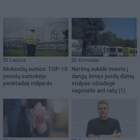
Lietuva
Kriminalai
Mokesčių sumos: TOP-10
Nerimą sukėlė mieste į
įmonių sumokėjo
dangų šovęs juodų dūmų
penktadalį milijardo
stulpas: užsidegė
vagonėlis ant ratų
(1)