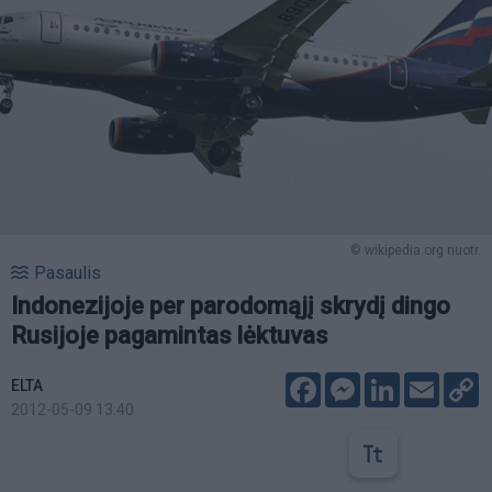
© wikipedia.org nuotr.
Pasaulis
Indonezijoje per parodomąjį skrydį dingo
Rusijoje pagamintas lėktuvas
Facebook
Messenger
LinkedIn
Email
C
ELTA
L
2012-05-09 13:40