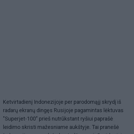
Ketvirtadienį Indonezijoje per parodomąjį skrydį iš
radarų ekranų dingęs Rusijoje pagamintas lėktuvas
"Superjet-100” prieš nutrūkstant ryšiui paprašė
leidimo skristi mažesniame aukštyje. Tai pranešė