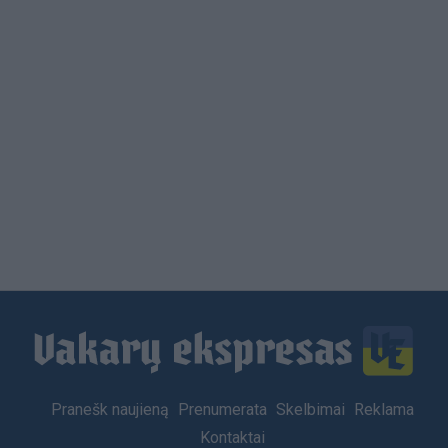
Load
More
Footer
Pranešk naujieną
Prenumerata
Skelbimai
Reklama
menu
Kontaktai