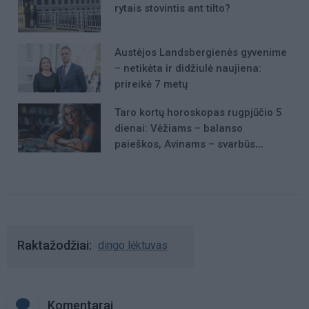
rytais stovintis ant tilto?
Austėjos Landsbergienės gyvenime
– netikėta ir didžiulė naujiena:
prireikė 7 metų
Taro kortų horoskopas rugpjūčio 5
dienai: Vėžiams – balanso
paieškos, Avinams – svarbūs
patarimai
Raktažodžiai
dingo lėktuvas
Komentarai