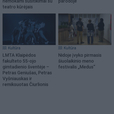
nemokami susitikimai su
parodoje
teatro kūrėjais
Kultūra
Kultūra
LMTA Klaipėdos
Nidoje įvyko pirmasis
fakulteto 55-ojo
šiuolaikinio meno
gimtadienio šventėje –
festivalis „Medus“
Petras Geniušas, Petras
Vyšniauskas ir
remiksuotas Čiurlionis