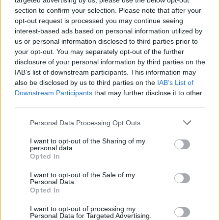
targeted advertising by us, please use the below opt-out
section to confirm your selection. Please note that after your
Pasaulis
Pasaulis
opt-out request is processed you may continue seeing
Japonijai
Liepa Prancūzijoje buvo
interest-based ads based on personal information utilized by
persiginkluojant, Šiaurės
karščiausias mėnuo nuo
us or personal information disclosed to third parties prior to
Korėja perspėjo, kad gali
stebėjimų pradžios
your opt-out. You may separately opt-out of the further
imtis karinių priemonių
disclosure of your personal information by third parties on the
IAB’s list of downstream participants. This information may
also be disclosed by us to third parties on the
IAB’s List of
Downstream Participants
that may further disclose it to other
third parties.
Personal Data Processing Opt Outs
I want to opt-out of the Sharing of my
personal data.
Opted In
I want to opt-out of the Sale of my
Personal Data.
Opted In
I want to opt-out of processing my
Personal Data for Targeted Advertising.