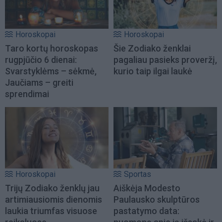
Horoskopai
Horoskopai
Taro kortų horoskopas
Šie Zodiako ženklai
rugpjūčio 6 dienai:
pagaliau pasieks proveržį,
Svarstyklėms – sėkmė,
kurio taip ilgai laukė
Jaučiams – greiti
sprendimai
Horoskopai
Sportas
Trijų Zodiako ženklų jau
Aiškėja Modesto
artimiausiomis dienomis
Paulausko skulptūros
laukia triumfas visuose
pastatymo data: