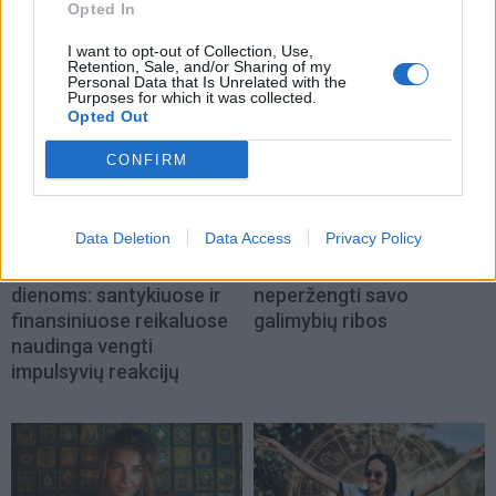
Opted In
NAUJI
I want to opt-out of Collection, Use,
Retention, Sale, and/or Sharing of my
Personal Data that Is Unrelated with the
Purposes for which it was collected.
Opted Out
CONFIRM
Horoskopai
Horoskopai
Data Deletion
Data Access
Privacy Policy
Savaitės horoskopas -
Dienos horoskopas 12
rugpjūčio 10 – 16
Zodiako ženklų: svarbu
dienoms: santykiuose ir
neperžengti savo
finansiniuose reikaluose
galimybių ribos
naudinga vengti
impulsyvių reakcijų