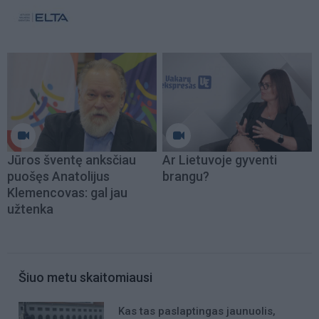
Jūros šventę anksčiau
Ar Lietuvoje gyventi
puošęs Anatolijus
brangu?
Klemencovas: gal jau
užtenka
Šiuo metu skaitomiausi
Kas tas paslaptingas jaunuolis,