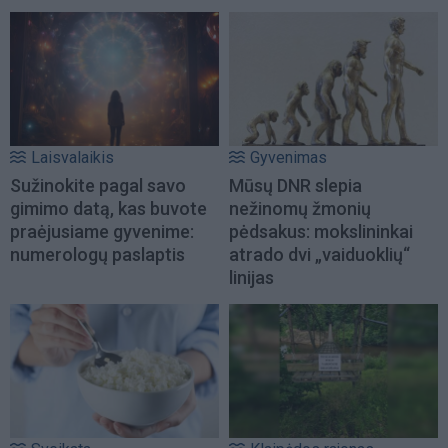
Laisvalaikis
Gyvenimas
Sužinokite pagal savo
Mūsų DNR slepia
gimimo datą, kas buvote
nežinomų žmonių
praėjusiame gyvenime:
pėdsakus: mokslininkai
numerologų paslaptis
atrado dvi „vaiduoklių“
linijas