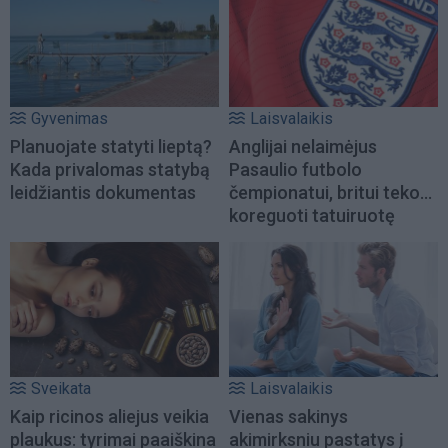
Gyvenimas
Laisvalaikis
Planuojate statyti lieptą?
Anglijai nelaimėjus
Kada privalomas statybą
Pasaulio futbolo
leidžiantis dokumentas
čempionatui, britui teko...
koreguoti tatuiruotę
Sveikata
Laisvalaikis
Kaip ricinos aliejus veikia
Vienas sakinys
plaukus: tyrimai paaiškina
akimirksniu pastatys į