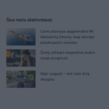
Šiuo metu skaitomiausi
Laive planuoja apgyvendinti 80
tūkstančių žmonių: kaip atrodys
plaukiojantis miestas
Žemę užklups magnetinė audra:
nauja prognozė
Išėjo uogauti – bet rado šį tą
daugiau