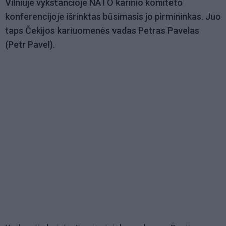
Vilniuje vykstančioje NATO karinio komiteto
konferencijoje išrinktas būsimasis jo pirmininkas. Juo
taps Čekijos kariuomenės vadas Petras Pavelas
(Petr Pavel).