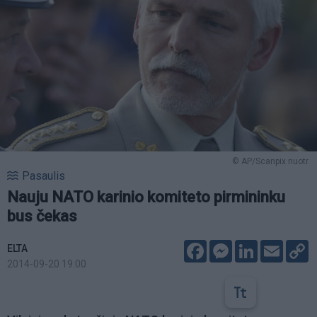
© AP/Scanpix nuotr.
Pasaulis
Nauju NATO karinio komiteto pirmininku
bus čekas
Facebook
Messenger
LinkedIn
Email
C
ELTA
L
2014-09-20 19:00