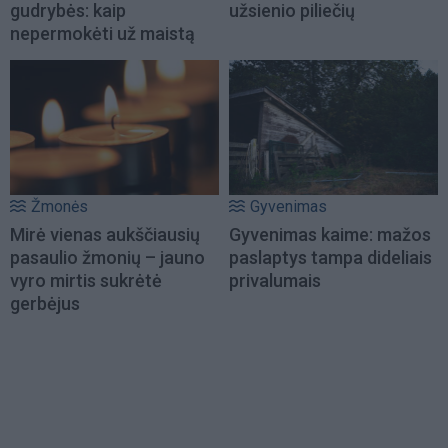
gudrybės: kaip
užsienio piliečių
nepermokėti už maistą
Žmonės
Gyvenimas
Mirė vienas aukščiausių
Gyvenimas kaime: mažos
pasaulio žmonių – jauno
paslaptys tampa dideliais
vyro mirtis sukrėtė
privalumais
gerbėjus