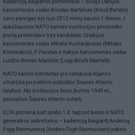
Kadenciją baigiantis pirmininkas – buvęs Danijos
kariuomenės vadas Knudas Bartelsas (Knud Bartels)
savo pareigas ėjo nuo 2012 metų sausio 1 dienos. Į
aukščiausios NATO karinės institucijos pirmininko
postą pretendavo trys kandidatai: Graikijos
kariuomenės vadas Mihalis Kostarakosas (Mihalis
Kostarakos), P. Pavelas ir Italijos kariuomenės vadas
Luidžis Binelis Mantelis (Luigi Binelli Mantelli).
NATO karinis komitetas yra seniausia Aljanso
struktūra po politinio pobūdžio Šiaurės Atlanto
tarybos. Abi institucijos buvo įkurtos 1949 m.,
pasirašius Šiaurės Atlanto sutartį.
ELTA primena, kad spalio 1 d. taip pat keisis ir NATO
generalinis sekretorius – kadenciją baigiantį Andersą
Fogą Rasmuseną (Anders Fogh Rasmussen) pakeis