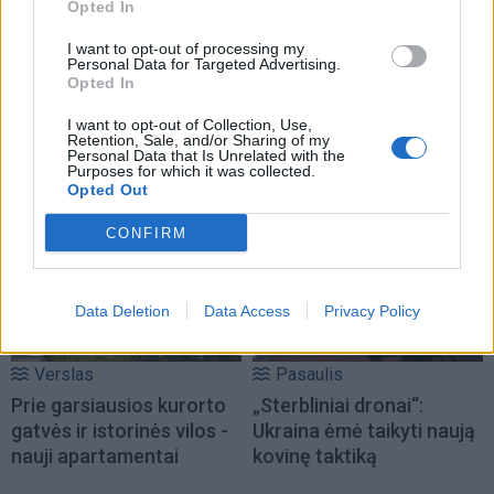
Opted In
I want to opt-out of processing my
Personal Data for Targeted Advertising.
Opted In
I want to opt-out of Collection, Use,
Retention, Sale, and/or Sharing of my
Personal Data that Is Unrelated with the
NAUJI
Purposes for which it was collected.
Opted Out
CONFIRM
Data Deletion
Data Access
Privacy Policy
Verslas
Pasaulis
Prie garsiausios kurorto
„Sterbliniai dronai“:
gatvės ir istorinės vilos -
Ukraina ėmė taikyti naują
nauji apartamentai
kovinę taktiką