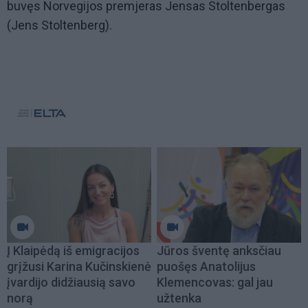
buvęs Norvegijos premjeras Jensas Stoltenbergas
(Jens Stoltenberg).
Į Klaipėdą iš emigracijos
Jūros šventę anksčiau
grįžusi Karina Kučinskienė
puošęs Anatolijus
įvardijo didžiausią savo
Klemencovas: gal jau
norą
užtenka