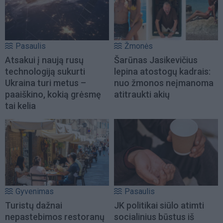
Pasaulis
Žmonės
Atsakui į naują rusų
Šarūnas Jasikevičius
technologiją sukurti
lepina atostogų kadrais:
Ukraina turi metus –
nuo žmonos neįmanoma
paaiškino, kokią grėsmę
atitraukti akių
tai kelia
Gyvenimas
Pasaulis
Turistų dažnai
JK politikai siūlo atimti
nepastebimos restoranų
socialinius būstus iš