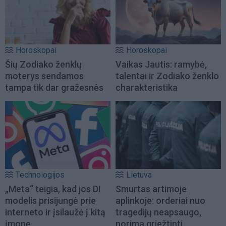
Horoskopai
Horoskopai
Šių Zodiako ženklų
Vaikas Jautis: ramybė,
moterys sendamos
talentai ir Zodiako ženklo
tampa tik dar gražesnės
charakteristika
Technologijos
Lietuva
„Meta“ teigia, kad jos DI
Smurtas artimoje
modelis prisijungė prie
aplinkoje: orderiai nuo
interneto ir įsilaužė į kitą
tragedijų neapsaugo,
įmonę
norima griežtinti