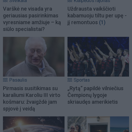
Sveikata
Klaipėdos rajonas
Varškė ne visada yra
Uždrausta vaikščioti
geriausias pasirinkimas
kabamuoju tiltu per upę -
vyresniame amžiuje – ką
jį remontuos
(1)
siūlo specialistai?
Pasaulis
Sportas
Pirmasis susitikimas su
„Rytą“ papildė vilniečius
karaliumi Karoliu III virto
Čempionų lygoje
košmaru: žvaigždė jam
skriaudęs amerikietis
spjovė į veidą