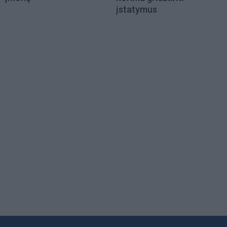
įstatymus
Load
More