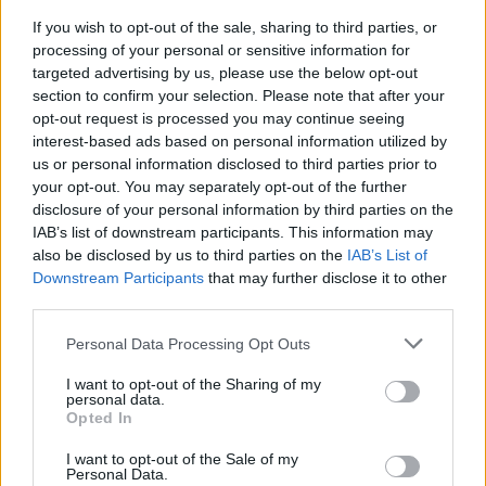
motinos kūną
If you wish to opt-out of the sale, sharing to third parties, or
processing of your personal or sensitive information for
targeted advertising by us, please use the below opt-out
section to confirm your selection. Please note that after your
opt-out request is processed you may continue seeing
interest-based ads based on personal information utilized by
us or personal information disclosed to third parties prior to
your opt-out. You may separately opt-out of the further
Pasaulis
Pasaulis
disclosure of your personal information by third parties on the
Išėjo uogauti – bet rado
JK vairuotojai kasdien
IAB’s list of downstream participants. This information may
also be disclosed by us to third parties on the
IAB’s List of
šį tą daugiau
pavagia kuro už šimtus
Downstream Participants
that may further disclose it to other
tūkstančių svarų
(1)
third parties.
Personal Data Processing Opt Outs
I want to opt-out of the Sharing of my
personal data.
Opted In
I want to opt-out of the Sale of my
Personal Data.