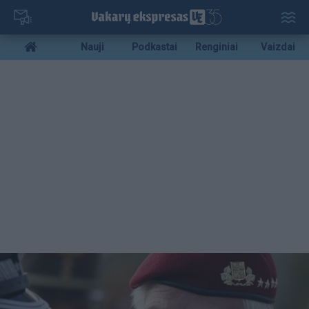
Pereiti
į
pagrindinį
Mobile
Nauji
Podkastai
Renginiai
Vaizdai
turinį
menu
bottom