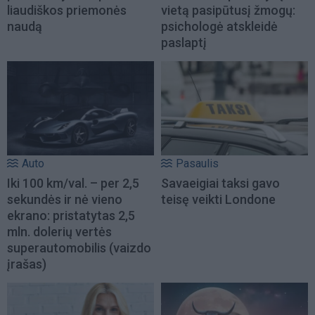
liaudiškos priemonės
vietą pasipūtusį žmogų:
naudą
psichologė atskleidė
paslaptį
Auto
Pasaulis
Iki 100 km/val. – per 2,5
Savaeigiai taksi gavo
sekundės ir nė vieno
teisę veikti Londone
ekrano: pristatytas 2,5
mln. dolerių vertės
superautomobilis (vaizdo
įrašas)