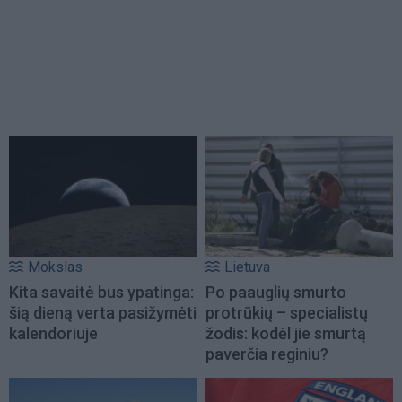
Mokslas
Lietuva
Kita savaitė bus ypatinga:
Po paauglių smurto
šią dieną verta pasižymėti
protrūkių – specialistų
kalendoriuje
žodis: kodėl jie smurtą
paverčia reginiu?