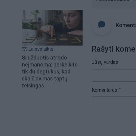
Komenta
Rašyti kome
Laisvalaikis
Ši užduotis atrodo
Jūsų vardas
neįmanoma: perkelkite
tik du degtukus, kad
skaičiavimas taptų
teisingas
Komentaras