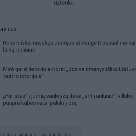
užtenka
omiausi
Rekordiškai nusekęs Dunojus atidengė II pasaulinio ka
laikų radinius
Mirė garsi lietuvių aktorė: „Jos vaidmenys išliks Lietuv
teatro istorijoje“
„Fūristas“ į judrią sankryžą įlėkė „ant rankinio“: vilkiko
puspriekabės ratai pakilo į orą
merikos čiabuvės
jav kongresas