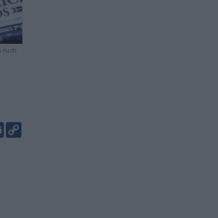
 nuotr.
er
kedIn
Email
Copy
Link