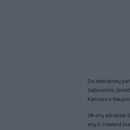
Dvi demokratų part
čiabuvėmis, išrink
Kanzaso ir Naujos
38-erių advokatė 
erių D. Haaland šv