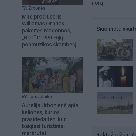
norą
Žmonės
Mirė prodiuseris
Williamas Orbitas,
Šiuo metu skait
pakeitęs Madonnos,
„Blur“ ir 1990-ųjų
popmuzikos skambesį
Laisvalaikis
Aurelija Urbonienė apie
keliones, kurios
prasideda ten, kur
baigiasi turistiniai
maršrutai
Raktažodžiai
A