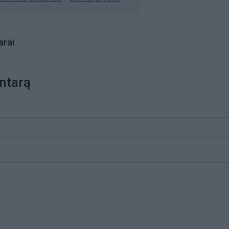
rai
ntarą