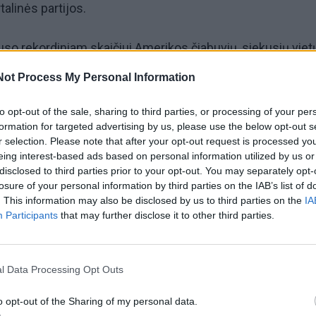
talinės partijos.
uso rekordiniam skaičiui Amerikos čiabuvių, siekusių viet
orių postų ir kitų pareigų. Sh. Davids yra vienišos motin
Not Process My Personal Information
ra. Ji tradiciškai konservatyviame Kanzase neslepia sav
to opt-out of the sale, sharing to third parties, or processing of your per
tipri, tvirta, čiagimė“, - buvo parašyta ant marškinėlių, k
formation for targeted advertising by us, please use the below opt-out s
 vienoje savo agitacinėje medžiagoje.
r selection. Please note that after your opt-out request is processed y
eing interest-based ads based on personal information utilized by us or
disclosed to third parties prior to your opt-out. You may separately opt-
noma bendruomenės aktyvistė tradiciškai demokratų
losure of your personal information by third parties on the IAB’s list of
ų apygardoje. Ji nepailsdama ragino amerikiečių čiabuviu
. This information may also be disclosed by us to third parties on the
IA
Participants
that may further disclose it to other third parties.
. JAV gyventojų, eiti prie balsadėžių. Kaip savanorė ji pa
ams į prezidentus Johnui Kerry'iui ir Barackui Obamai j
e. „Mums reikia tikrų žmonių, kurie kalba apie mūsų
l Data Processing Opt Outs
š rinkimus interviu agentūrai AFP sakė D. Haaland.
o opt-out of the Sharing of my personal data.