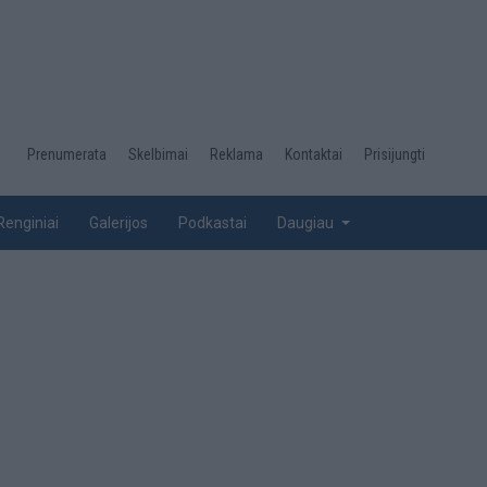
Desktop
Prenumerata
Skelbimai
Reklama
Kontaktai
Prisijungti
menu
top
Renginiai
Galerijos
Podkastai
Daugiau