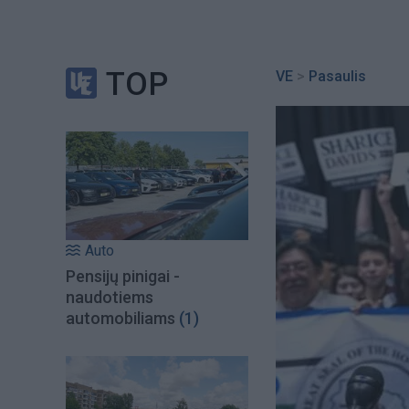
TOP
VE
>
Pasaulis
Auto
Pensijų pinigai -
naudotiems
automobiliams
(1)