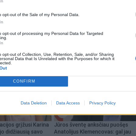
In
aaland yra dvi demokratės, kovoje dėl vietų Atstovų Rūmu
Trumpo respublikonus ir taip prisidėjusios prie to, kad pa
o opt-out of the Sale of my Personal Data.
 daugumą.
In
to opt-out of processing my Personal Data for Targeted
ing.
In
o opt-out of Collection, Use, Retention, Sale, and/or Sharing
ersonal Data that Is Unrelated with the Purposes for which it
lected.
Out
CONFIRM
Data Deletion
Data Access
Privacy Policy
acijos grįžusi Karina
Jūros šventę anksčiau puošęs
jo didžiausią savo
Anatolijus Klemencovas: gal jau