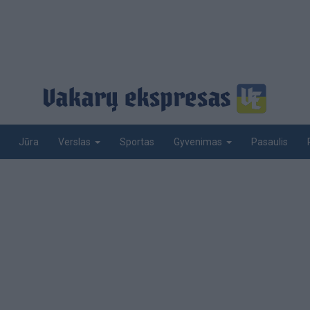
Jūra
Sportas
Pasaulis
Verslas
Gyvenimas