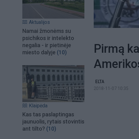
Aktualijos
Namai žmonėms su
psichikos ir intelekto
Pirmą ka
negalia - ir pietinėje
miesto dalyje
(10)
Ameriko
ELTA
2018-11-07 10:35
Klaipėda
Kas tas paslaptingas
jaunuolis, rytais stovintis
ant tilto?
(10)