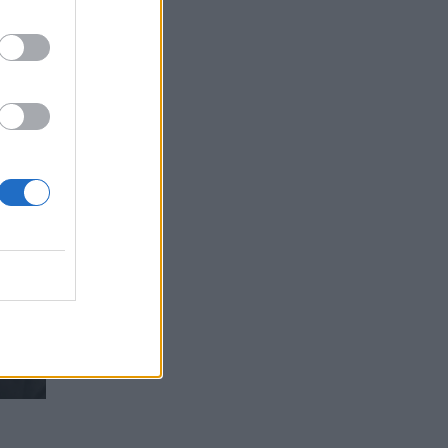
ose
rtija