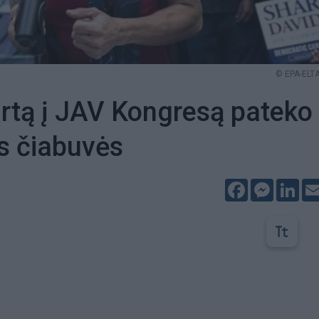
© EPA-ELTA
rtą į JAV Kongresą pateko
s čiabuvės
Facebook
Messeng
Lin