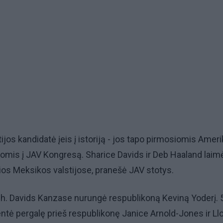
ijos kandidatė įeis į istoriją - jos tapo pirmosiomis Amer
tomis į JAV Kongresą. Sharice Davids ir Deb Haaland laim
ios Meksikos valstijose, pranešė JAV stotys.
Sh. Davids Kanzase nurungė respublikoną Keviną Yoderį. 
entė pergalę prieš respublikonę Janice Arnold-Jones ir Ll