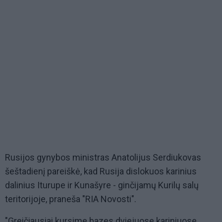
Rusijos gynybos ministras Anatolijus Serdiukovas
šeštadienį pareiškė, kad Rusija dislokuos karinius
dalinius Iturupe ir Kunašyre - ginčijamų Kurilų salų
teritorijoje, praneša "RIA Novosti".
"Greičiausiai kursime bazes dviejuose kariniuose