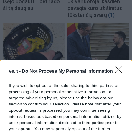
Išėjo uogauti – bet rado
JK vairuotojai kasdien
šį tą daugiau
pavagia kuro už šimtus
tūkstančių svarų
(1)
Pasaulis
Pasaulis
ve.lt -
Do Not Process My Personal Information
Sausra Anglijoje:
Zelenskio vizitas
parduotuvėse pritrūks
Serbijoje – pirmasis nuo
If you wish to opt-out of the sale, sharing to third parties, or
britiškų maisto produktų,
karo pradžios: Belgrade
processing of your personal or sensitive information for
kils kainos
laukia keblūs pokalbiai
targeted advertising by us, please use the below opt-out
section to confirm your selection. Please note that after your
opt-out request is processed you may continue seeing
interest-based ads based on personal information utilized by
us or personal information disclosed to third parties prior to
your opt-out. You may separately opt-out of the further