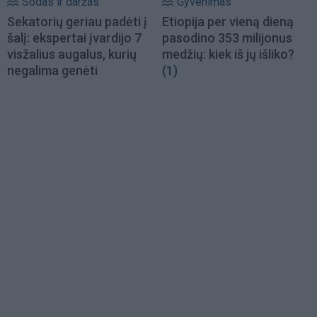
Sodas ir daržas
Gyvenimas
Sekatorių geriau padėti į
Etiopija per vieną dieną
šalį: ekspertai įvardijo 7
pasodino 353 milijonus
visžalius augalus, kurių
medžių: kiek iš jų išliko?
negalima genėti
(1)
Load
More