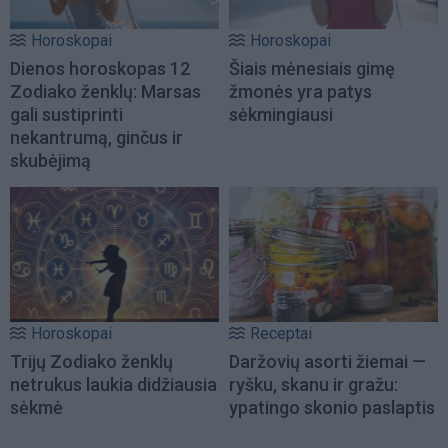
Horoskopai
Horoskopai
Dienos horoskopas 12
Šiais mėnesiais gimę
Zodiako ženklų: Marsas
žmonės yra patys
gali sustiprinti
sėkmingiausi
nekantrumą, ginčus ir
skubėjimą
Horoskopai
Receptai
Trijų Zodiako ženklų
Daržovių asorti žiemai —
netrukus laukia didžiausia
ryšku, skanu ir gražu:
sėkmė
ypatingo skonio paslaptis