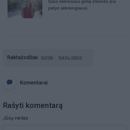
Šiais mėnesiais gimę žmonės yra
patys sėkmingiausi
Raktažodžiai
kurilai
kurilų salos
Komentarai
Rašyti komentarą
Jūsų vardas