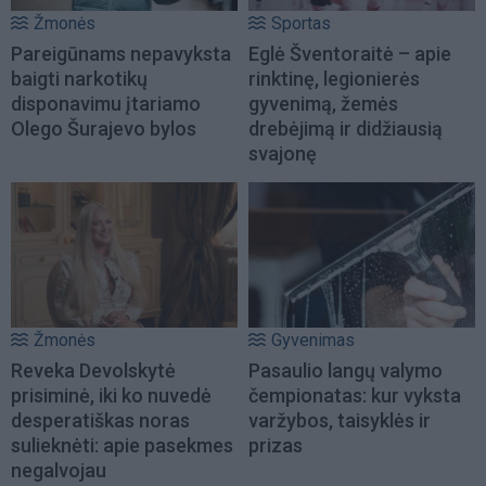
Žmonės
Sportas
Pareigūnams nepavyksta
Eglė Šventoraitė – apie
baigti narkotikų
rinktinę, legionierės
disponavimu įtariamo
gyvenimą, žemės
Olego Šurajevo bylos
drebėjimą ir didžiausią
svajonę
Žmonės
Gyvenimas
Reveka Devolskytė
Pasaulio langų valymo
prisiminė, iki ko nuvedė
čempionatas: kur vyksta
desperatiškas noras
varžybos, taisyklės ir
sulieknėti: apie pasekmes
prizas
negalvojau