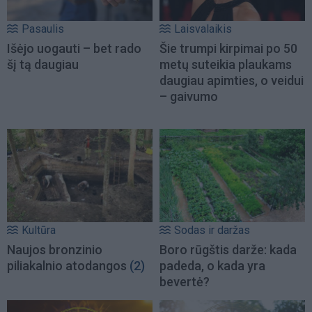
Pasaulis
Laisvalaikis
Išėjo uogauti – bet rado
Šie trumpi kirpimai po 50
šį tą daugiau
metų suteikia plaukams
daugiau apimties, o veidui
– gaivumo
Kultūra
Sodas ir daržas
Naujos bronzinio
Boro rūgštis darže: kada
piliakalnio atodangos
(2)
padeda, o kada yra
bevertė?