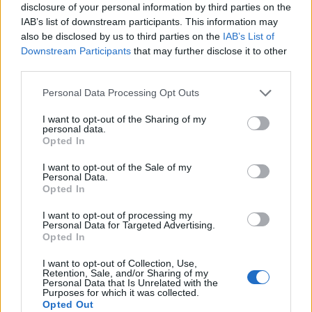
disclosure of your personal information by third parties on the
IAB’s list of downstream participants. This information may
Pasaulis
Pasaulis
also be disclosed by us to third parties on the
IAB’s List of
Dronai pastebėti virš
Skaudus smūgis Rusijos
Downstream Participants
that may further disclose it to other
karinės bazės Vakarų
energetikos pajamoms:
third parties.
Vokietijoje: incidentą tiria
JAV Senatas pritarė
Personal Data Processing Opt Outs
policija
naujam sankcijų paketui
I want to opt-out of the Sharing of my
personal data.
Opted In
I want to opt-out of the Sale of my
Personal Data.
Opted In
I want to opt-out of processing my
Pasaulis
Pasaulis
Personal Data for Targeted Advertising.
Stalino šešėlis virš
Rekordiškai nusekęs
Opted In
Kremliaus: kas laukia
Dunojus atidengė II
I want to opt-out of Collection, Use,
Rusijos pasitraukus
pasaulinio karo laikų
Retention, Sale, and/or Sharing of my
Personal Data that Is Unrelated with the
Vladimirui Putinui
(3)
radinius
(1)
Purposes for which it was collected.
Opted Out