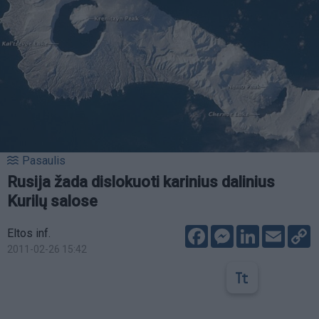
Pasaulis
Rusija žada dislokuoti karinius dalinius
Kurilų salose
Facebook
Messenger
LinkedIn
Email
C
Eltos inf.
L
2011-02-26 15:42