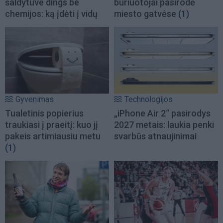
šaldytuve dings be
buriuotojai pasirodė
chemijos: ką įdėti į vidų
miesto gatvėse
(1)
Gyvenimas
Technologijos
Tualetinis popierius
„iPhone Air 2“ pasirodys
traukiasi į praeitį: kuo jį
2027 metais: laukia penki
pakeis artimiausiu metu
svarbūs atnaujinimai
(1)