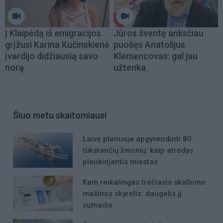
Į Klaipėdą iš emigracijos
Jūros šventę anksčiau
grįžusi Karina Kučinskienė
puošęs Anatolijus
įvardijo didžiausią savo
Klemencovas: gal jau
norą
užtenka
Šiuo metu skaitomiausi
Laive planuoja apgyvendinti 80
tūkstančių žmonių: kaip atrodys
plaukiojantis miestas
Kam reikalingas trečiasis skalbimo
mašinos skyrelis: daugelis jį
sumaišo