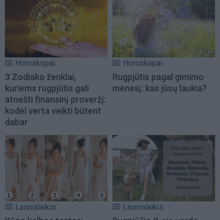
Horoskopai
Horoskopai
3 Zodiako ženklai,
Rugpjūtis pagal gimimo
kuriems rugpjūtis gali
mėnesį: kas jūsų laukia?
atnešti finansinį proveržį:
kodėl verta veikti būtent
dabar
Laisvalaikis
Laisvalaikis