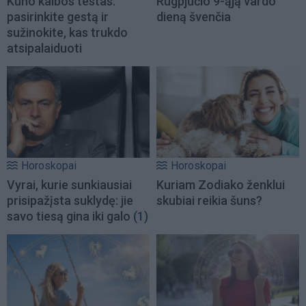
Kūno kalbos testas:
Rugpjūčio 9-ąją vardo
pasirinkite gestą ir
dieną švenčia
sužinokite, kas trukdo
atsipalaiduoti
Horoskopai
Horoskopai
Vyrai, kurie sunkiausiai
Kuriam Zodiako ženklui
prisipažįsta suklydę: jie
skubiai reikia šuns?
savo tiesą gina iki galo
(1)