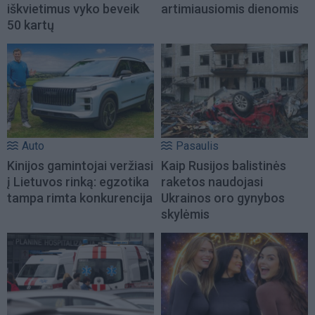
iškvietimus vyko beveik
artimiausiomis dienomis
50 kartų
Auto
Pasaulis
Kinijos gamintojai veržiasi
Kaip Rusijos balistinės
į Lietuvos rinką: egzotika
raketos naudojasi
tampa rimta konkurencija
Ukrainos oro gynybos
skylėmis