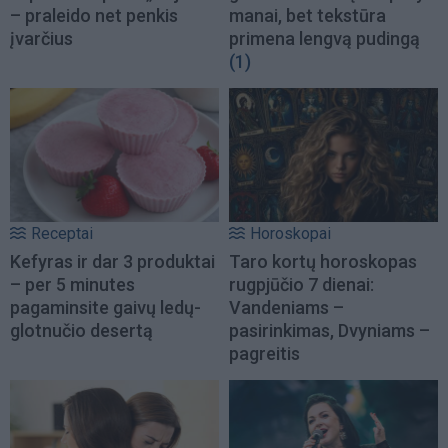
– praleido net penkis
manai, bet tekstūra
įvarčius
primena lengvą pudingą
(1)
Receptai
Horoskopai
Kefyras ir dar 3 produktai
Taro kortų horoskopas
– per 5 minutes
rugpjūčio 7 dienai:
pagaminsite gaivų ledų-
Vandeniams –
glotnučio desertą
pasirinkimas, Dvyniams –
pagreitis