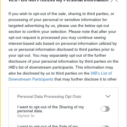
iškritus Butkevičiui, į
prabilo pasaulio
rinktinę kviečiamas
čempionei kenkęs lietuvis,
If you wish to opt-out of the sale, sharing to third parties, or
„Juventus“ puolėjas
jo veiksmus tirs policija
processing of your personal or sensitive information for
targeted advertising by us, please use the below opt-out
section to confirm your selection. Please note that after your
opt-out request is processed you may continue seeing
interest-based ads based on personal information utilized by
us or personal information disclosed to third parties prior to
your opt-out. You may separately opt-out of the further
disclosure of your personal information by third parties on the
Sportas
Sportas
IAB’s list of downstream participants. This information may
also be disclosed by us to third parties on the
IAB’s List of
Aiškėja Modesto
Klaipėdos paplūdimių
Downstream Participants
that may further disclose it to other
Paulausko skulptūros
gelbėtojai – Lietuvos
third parties.
pastatymo data:
čempionai: Juodkrantėje
nuomonę apie ją išsakė ir
iškovojo pirmąją vietą
Personal Data Processing Opt Outs
pats olimpinis čempionas
I want to opt-out of the Sharing of my
personal data.
Opted In
I want to opt-out of the Sale of my