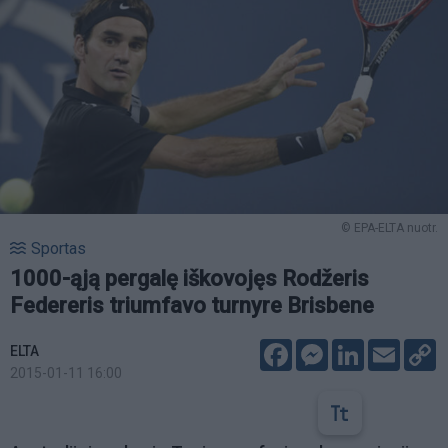
© EPA-ELTA nuotr.
Sportas
1000-ąją pergalę iškovojęs Rodžeris
Federeris triumfavo turnyre Brisbene
Facebook
Messenger
LinkedIn
Email
C
ELTA
L
2015-01-11 16:00