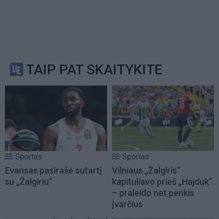
TAIP PAT SKAITYKITE
Sportas
Sportas
Evansas pasirašė sutartį
Vilniaus „Žalgiris“
su „Žalgiriu“
kapituliavo prieš „Hajduk“
– praleido net penkis
įvarčius