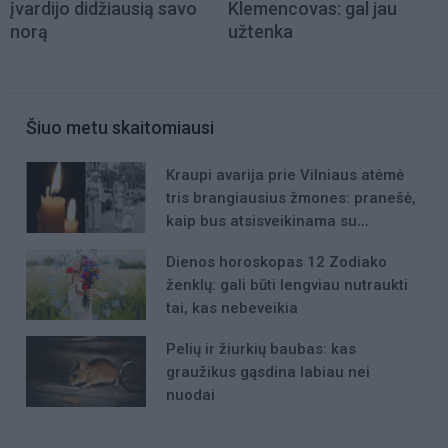
įvardijo didžiausią savo
Klemencovas: gal jau
norą
užtenka
Šiuo metu skaitomiausi
Kraupi avarija prie Vilniaus atėmė
tris brangiausius žmones: pranešė,
kaip bus atsisveikinama su
mergaite, jos mama ir močiute
Dienos horoskopas 12 Zodiako
ženklų: gali būti lengviau nutraukti
tai, kas nebeveikia
Pelių ir žiurkių baubas: kas
graužikus gąsdina labiau nei
nuodai