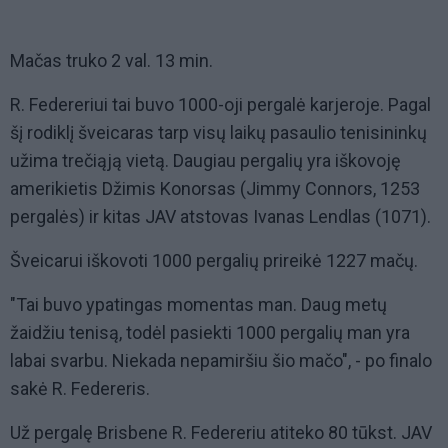
Mačas truko 2 val. 13 min.
R. Federeriui tai buvo 1000-oji pergalė karjeroje. Pagal
šį rodiklį šveicaras tarp visų laikų pasaulio tenisininkų
užima trečiąją vietą. Daugiau pergalių yra iškovoję
amerikietis Džimis Konorsas (Jimmy Connors, 1253
pergalės) ir kitas JAV atstovas Ivanas Lendlas (1071).
Šveicarui iškovoti 1000 pergalių prireikė 1227 mačų.
"Tai buvo ypatingas momentas man. Daug metų
žaidžiu tenisą, todėl pasiekti 1000 pergalių man yra
labai svarbu. Niekada nepamiršiu šio mačo", - po finalo
sakė R. Federeris.
Už pergalę Brisbene R. Federeriu atiteko 80 tūkst. JAV