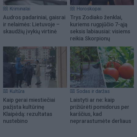
Kriminalai
Horoskopai
Audros padariniai, gaisrai
Trys Zodiako ženklai,
ir nelaimės: Lietuvoje –
kuriems rugpjūčio 7-ąją
skaudžių įvykių virtinė
seksis labiausiai: visiems
reikia Skorpionų
Kultūra
Sodas ir daržas
Kaip gerai miestiečiai
Laistyti ar ne: kaip
pažįsta kultūrinę
prižiūrėti pomidorus per
Klaipėdą: rezultatas
karščius, kad
nustebino
neprarastumėte derliaus