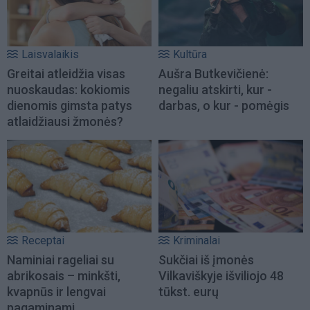
Laisvalaikis
Kultūra
Greitai atleidžia visas
Aušra Butkevičienė:
nuoskaudas: kokiomis
negaliu atskirti, kur -
dienomis gimsta patys
darbas, o kur - pomėgis
atlaidžiausi žmonės?
Receptai
Kriminalai
Naminiai rageliai su
Sukčiai iš įmonės
abrikosais – minkšti,
Vilkaviškyje išviliojo 48
kvapnūs ir lengvai
tūkst. eurų
pagaminami