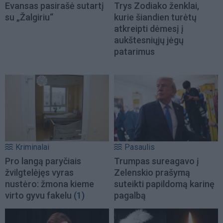
Evansas pasirašė sutartį
Trys Zodiako ženklai,
su „Žalgiriu“
kurie šiandien turėtų
atkreipti dėmesį į
aukštesniųjų jėgų
patarimus
Kriminalai
Pasaulis
Pro langą paryčiais
Trumpas sureagavo į
žvilgtelėjęs vyras
Zelenskio prašymą
nustėro: žmona kieme
suteikti papildomą karinę
virto gyvu fakelu
(1)
pagalbą