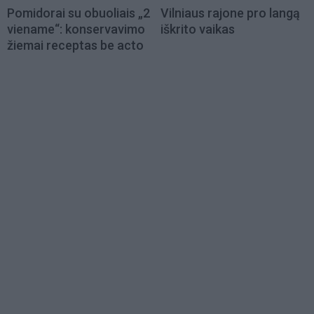
Pomidorai su obuoliais „2
Vilniaus rajone pro langą
viename“: konservavimo
iškrito vaikas
žiemai receptas be acto
Load
More