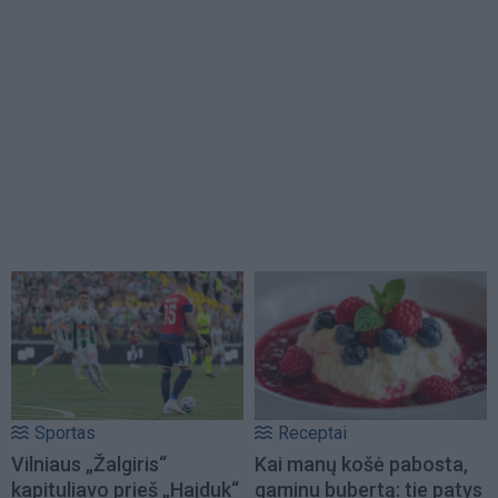
Sportas
Receptai
Vilniaus „Žalgiris“
Kai manų košė pabosta,
kapituliavo prieš „Hajduk“
gaminu bubertą: tie patys