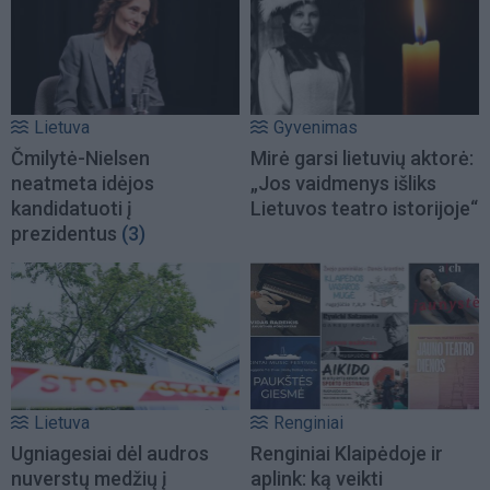
Lietuva
Gyvenimas
Čmilytė-Nielsen
Mirė garsi lietuvių aktorė:
neatmeta idėjos
„Jos vaidmenys išliks
kandidatuoti į
Lietuvos teatro istorijoje“
prezidentus
(3)
Lietuva
Renginiai
Ugniagesiai dėl audros
Renginiai Klaipėdoje ir
nuverstų medžių į
aplink: ką veikti