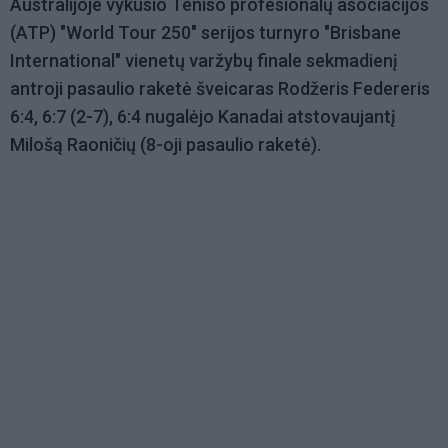
Australijoje vykusio Teniso profesionalų asociacijos
(ATP) "World Tour 250" serijos turnyro "Brisbane
International" vienetų varžybų finale sekmadienį
antroji pasaulio raketė šveicaras Rodžeris Federeris
6:4, 6:7 (2-7), 6:4 nugalėjo Kanadai atstovaujantį
Milošą Raoničių (8-oji pasaulio raketė).