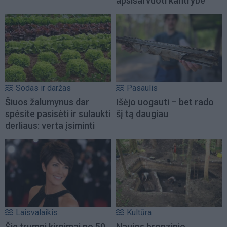
apsišarvuoti kantrybe
Sodas ir daržas
Pasaulis
Šiuos žalumynus dar
Išėjo uogauti – bet rado
spėsite pasisėti ir sulaukti
šį tą daugiau
derliaus: verta įsiminti
Laisvalaikis
Kultūra
Šie trumpi kirpimai po 50
Naujos bronzinio