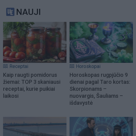
NAUJI
Receptai
Horoskopai
Kaip raugti pomidorus
Horoskopas rugpjūčio 9
žiemai: TOP 3 skaniausi
dienai pagal Taro kortas:
receptai, kurie puikiai
Skorpionams –
laikosi
nuovargis, Šauliams –
išdavystė