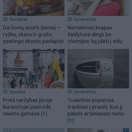
Receptai
Gyvenimas
Daržovių asorti žiemai —
Nemalonus kvapas
ryšku, skanu ir gražu:
šaldytuve dings be
ypatingo skonio paslaptis
chemijos: ką įdėti į vidų
Sportas
Gyvenimas
Prieš varžybas jūroje
Tualetinis popierius
buriuotojai pasirodė
traukiasi į praeitį: kuo jį
miesto gatvėse
(1)
pakeis artimiausiu metu
(1)