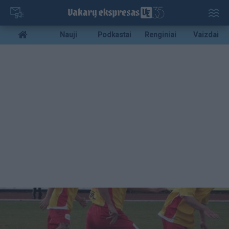
Pereiti
į
pagrindinį
Mobile
Nauji
Podkastai
Renginiai
Vaizdai
turinį
menu
bottom