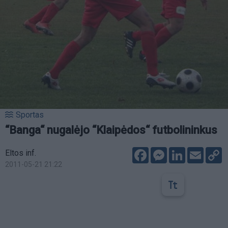
Sportas
“Banga“ nugalėjo “Klaipėdos“ futbolininkus
Facebook
Messenger
LinkedIn
Email
C
Eltos inf.
L
2011-05-21 21:22