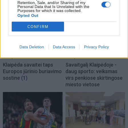
serbus
(1)
„Challenger“ turnyro
Retention, Sale, and/or Sharing of my
Personal Data that Is Unrelated with the
pusfinalį
Purposes for which it was collected.
Opted Out
CONFIRM
Data Deletion
Data Access
Privacy Policy
Sportas
Sportas
Klaipėda savaitei taps
Savaitgalį Klaipėdoje -
Europos jūrinio buriavimo
daug sporto: veiksmas
sostine
(1)
virs penkiose skirtingose
miesto vietose