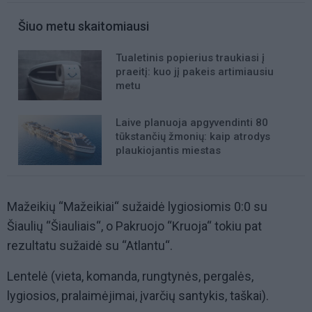
Šiuo metu skaitomiausi
Tualetinis popierius traukiasi į
praeitį: kuo jį pakeis artimiausiu
metu
Laive planuoja apgyvendinti 80
tūkstančių žmonių: kaip atrodys
plaukiojantis miestas
Mažeikių “Mažeikiai“ sužaidė lygiosiomis 0:0 su
Šiaulių “Šiauliais“, o Pakruojo “Kruoja“ tokiu pat
rezultatu sužaidė su “Atlantu“.
Lentelė (vieta, komanda, rungtynės, pergalės,
lygiosios, pralaimėjimai, įvarčių santykis, taškai).