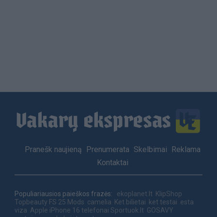
Load
More
Footer
Pranešk naujieną
Prenumerata
Skelbimai
Reklama
menu
Kontaktai
Populiariausios paieškos frazės:
ekoplanet.lt
KlipShop
Topbeauty
FS 25 Mods
camelia
Ket bilietai
ket testai
esta
viza
Apple iPhone 16 telefonai
Sportuok.lt
GOSAVY