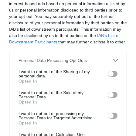
interest-based ads based on personal information utilized by
us or personal information disclosed to third parties prior to
your opt-out. You may separately opt-out of the further
disclosure of your personal information by third parties on the
Sportas
Sportas
IAB’s list of downstream participants. This information may
Prieš varžybas jūroje
Eglė Šventoraitė – apie
also be disclosed by us to third parties on the
IAB’s List of
buriuotojai pasirodė
rinktinę, legionierės
Downstream Participants
that may further disclose it to other
miesto gatvėse
(1)
gyvenimą, žemės
third parties.
drebėjimą ir didžiausią
Personal Data Processing Opt Outs
svajonę
I want to opt-out of the Sharing of my
personal data.
Opted In
I want to opt-out of the Sale of my
Personal Data.
Opted In
I want to opt-out of processing my
Sportas
Sportas
Personal Data for Targeted Advertising.
Jasikevičiaus vedami
Trijų setų dramą laimėjęs
Opted In
Lietuvos vaikinai patiesė
Butvilas pateko į
I want to opt-out of Collection, Use,