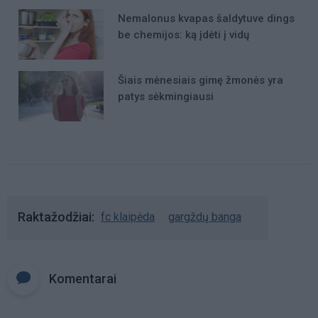
Nemalonus kvapas šaldytuve dings
be chemijos: ką įdėti į vidų
Šiais mėnesiais gimę žmonės yra
patys sėkmingiausi
Raktažodžiai
fc klaipėda
gargždų banga
Komentarai