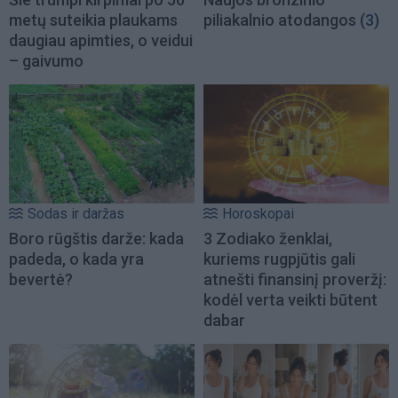
metų suteikia plaukams
piliakalnio atodangos
(3)
daugiau apimties, o veidui
– gaivumo
Sodas ir daržas
Horoskopai
Boro rūgštis darže: kada
3 Zodiako ženklai,
padeda, o kada yra
kuriems rugpjūtis gali
bevertė?
atnešti finansinį proveržį:
kodėl verta veikti būtent
dabar