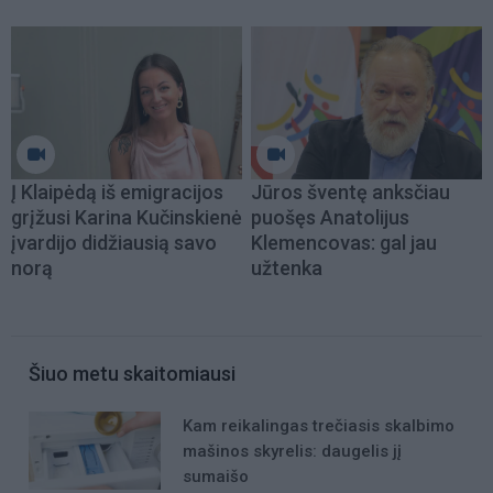
Į Klaipėdą iš emigracijos
Jūros šventę anksčiau
grįžusi Karina Kučinskienė
puošęs Anatolijus
įvardijo didžiausią savo
Klemencovas: gal jau
norą
užtenka
Šiuo metu skaitomiausi
Kam reikalingas trečiasis skalbimo
mašinos skyrelis: daugelis jį
sumaišo