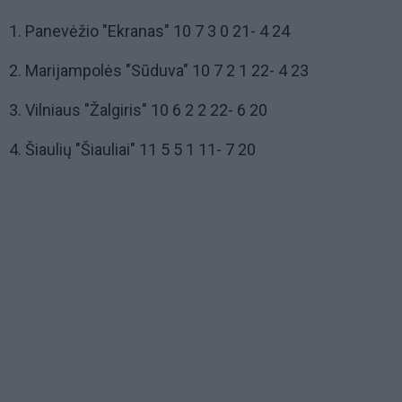
1. Panevėžio "Ekranas" 10 7 3 0 21- 4 24
2. Marijampolės "Sūduva" 10 7 2 1 22- 4 23
3. Vilniaus "Žalgiris" 10 6 2 2 22- 6 20
4. Šiaulių "Šiauliai" 11 5 5 1 11- 7 20