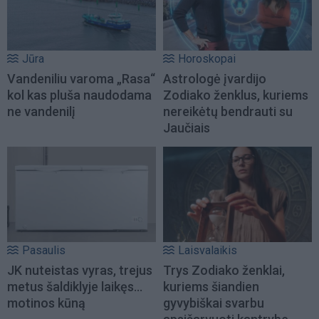
Jūra
Horoskopai
Vandeniliu varoma „Rasa“
Astrologė įvardijo
kol kas pluša naudodama
Zodiako ženklus, kuriems
ne vandenilį
nereikėtų bendrauti su
Jaučiais
Pasaulis
Laisvalaikis
JK nuteistas vyras, trejus
Trys Zodiako ženklai,
metus šaldiklyje laikęs...
kuriems šiandien
motinos kūną
gyvybiškai svarbu