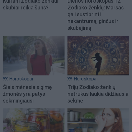
Kuriam Zodiako ženklui
Dienos horoskopas 12
skubiai reikia šuns?
Zodiako ženklų: Marsas
gali sustiprinti
nekantrumą, ginčus ir
skubėjimą
Horoskopai
Horoskopai
Šiais mėnesiais gimę
Trijų Zodiako ženklų
žmonės yra patys
netrukus laukia didžiausia
sėkmingiausi
sėkmė