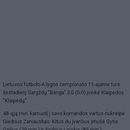
Lietuvos futbolo A lygos čempionato 11-ajame ture
šeštadienį Gargždų “Banga“ 3:0 (0:0) įveikė Klaipėdos
“Klaipėdą“.
48-ąją min. kamuolį į savo komandos vartus nukreipė
Giedrius Zaniauskas. Kitus du įvarčius įmušė Gytis
Gailius (79 min.) ir Andrius Lipskis (85 min.).