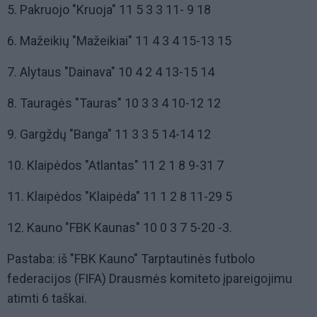
5. Pakruojo "Kruoja" 11 5 3 3 11- 9 18
6. Mažeikių "Mažeikiai" 11 4 3 4 15-13 15
7. Alytaus "Dainava" 10 4 2 4 13-15 14
8. Tauragės "Tauras" 10 3 3 4 10-12 12
9. Gargždų "Banga" 11 3 3 5 14-14 12
10. Klaipėdos "Atlantas" 11 2 1 8 9-31 7
11. Klaipėdos "Klaipėda" 11 1 2 8 11-29 5
12. Kauno "FBK Kaunas" 10 0 3 7 5-20 -3.
Pastaba: iš "FBK Kauno" Tarptautinės futbolo
federacijos (FIFA) Drausmės komiteto įpareigojimu
atimti 6 taškai.