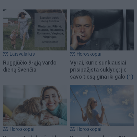
Laisvalaikis
Horoskopai
Rugpjūčio 9-ąją vardo
Vyrai, kurie sunkiausiai
dieną švenčia
prisipažįsta suklydę: jie
savo tiesą gina iki galo
(1)
Horoskopai
Horoskopai