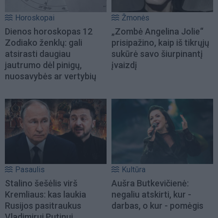
Horoskopai
Žmonės
Dienos horoskopas 12
„Zombė Angelina Jolie“
Zodiako ženklų: gali
prisipažino, kaip iš tikrųjų
atsirasti daugiau
sukūrė savo šiurpinantį
jautrumo dėl pinigų,
įvaizdį
nuosavybės ar vertybių
Pasaulis
Kultūra
Stalino šešėlis virš
Aušra Butkevičienė:
Kremliaus: kas laukia
negaliu atskirti, kur -
Rusijos pasitraukus
darbas, o kur - pomėgis
Vladimirui Putinui