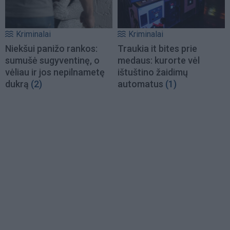
Kriminalai
Kriminalai
Niekšui panižo rankos:
Traukia it bites prie
sumušė sugyventinę, o
medaus: kurorte vėl
vėliau ir jos nepilnametę
ištuštino žaidimų
dukrą
(2)
automatus
(1)