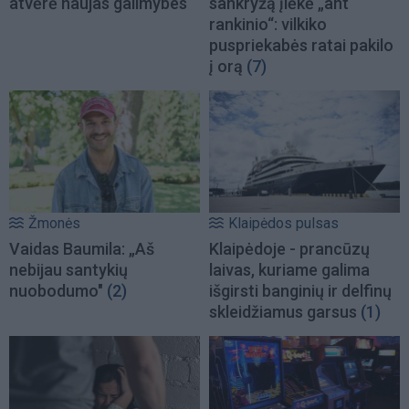
atvėrė naujas galimybes
sankryžą įlėkė „ant
rankinio“: vilkiko
puspriekabės ratai pakilo
į orą
(7)
Žmonės
Klaipėdos pulsas
Vaidas Baumila: „Aš
Klaipėdoje - prancūzų
nebijau santykių
laivas, kuriame galima
nuobodumo"
(2)
išgirsti banginių ir delfinų
skleidžiamus garsus
(1)