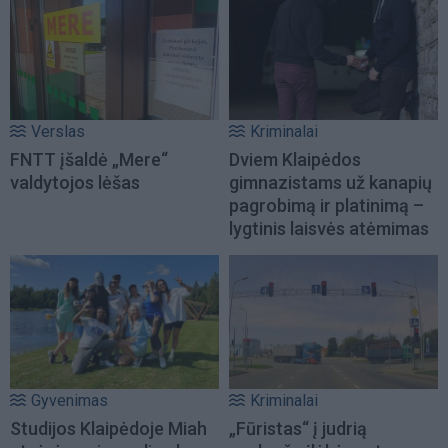
Verslas
Kriminalai
FNTT įšaldė „Mere“
Dviem Klaipėdos
valdytojos lėšas
gimnazistams už kanapių
pagrobimą ir platinimą –
lygtinis laisvės atėmimas
Gyvenimas
Kriminalai
Studijos Klaipėdoje Miah
„Fūristas“ į judrią