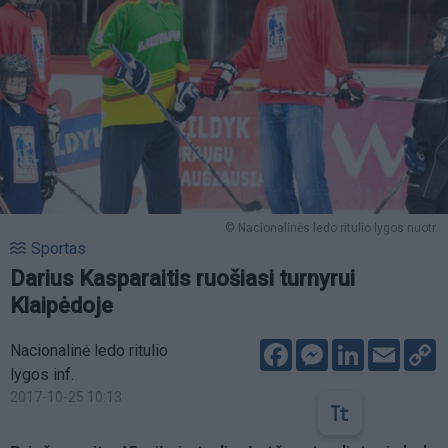
© Nacionalinės ledo ritulio lygos nuotr.
Sportas
Darius Kasparaitis ruošiasi turnyrui
Klaipėdoje
Facebook
Messenger
LinkedIn
Email
C
Nacionalinė ledo ritulio
L
lygos inf.
2017-10-25 10:13