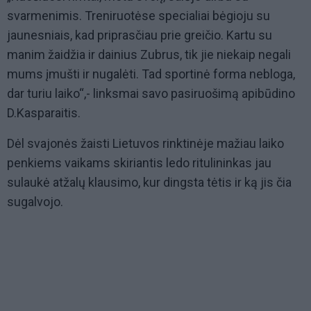
svarmenimis. Treniruotėse specialiai bėgioju su
jaunesniais, kad priprasčiau prie greičio. Kartu su
manim žaidžia ir dainius Zubrus, tik jie niekaip negali
mums įmušti ir nugalėti. Tad sportinė forma nebloga,
dar turiu laiko“,- linksmai savo pasiruošimą apibūdino
D.Kasparaitis.
Dėl svajonės žaisti Lietuvos rinktinėje mažiau laiko
penkiems vaikams skiriantis ledo ritulininkas jau
sulaukė atžalų klausimo, kur dingsta tėtis ir ką jis čia
sugalvojo.