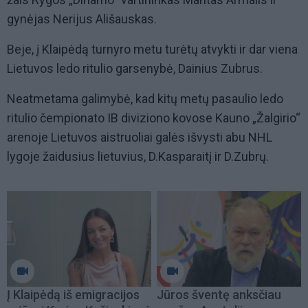
gynėjas Nerijus Ališauskas.
Beje, į Klaipėdą turnyro metu turėtų atvykti ir dar viena
Lietuvos ledo ritulio garsenybė, Dainius Zubrus.
Neatmetama galimybė, kad kitų metų pasaulio ledo
ritulio čempionato IB diviziono kovose Kauno „Žalgirio“
arenoje Lietuvos aistruoliai galės išvysti abu NHL
lygoje žaidusius lietuvius, D.Kasparaitį ir D.Zubrų.
Į Klaipėdą iš emigracijos
Jūros šventę anksčiau