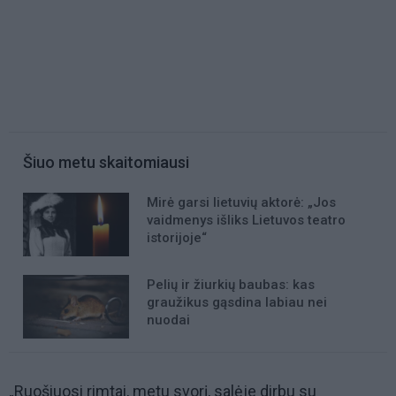
Šiuo metu skaitomiausi
Mirė garsi lietuvių aktorė: „Jos
vaidmenys išliks Lietuvos teatro
istorijoje“
Pelių ir žiurkių baubas: kas
graužikus gąsdina labiau nei
nuodai
„Ruošiuosi rimtai, metu svorį, salėje dirbu su