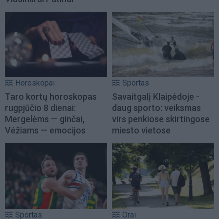
Horoskopai
Sportas
Taro kortų horoskopas
Savaitgalį Klaipėdoje -
rugpjūčio 8 dienai:
daug sporto: veiksmas
Mergelėms — ginčai,
virs penkiose skirtingose
Vėžiams — emocijos
miesto vietose
Sportas
Orai