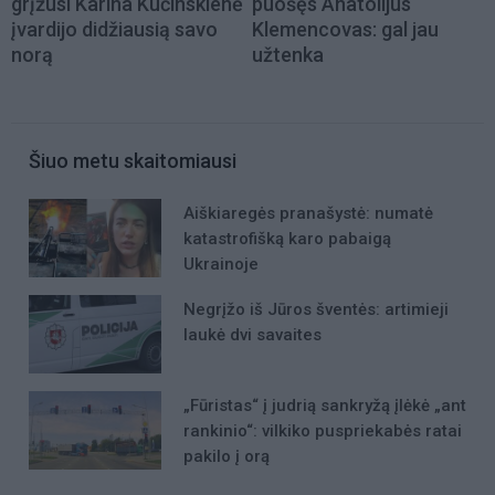
grįžusi Karina Kučinskienė
puošęs Anatolijus
įvardijo didžiausią savo
Klemencovas: gal jau
norą
užtenka
Šiuo metu skaitomiausi
Aiškiaregės pranašystė: numatė
katastrofišką karo pabaigą
Ukrainoje
Negrįžo iš Jūros šventės: artimieji
laukė dvi savaites
„Fūristas“ į judrią sankryžą įlėkė „ant
rankinio“: vilkiko puspriekabės ratai
pakilo į orą