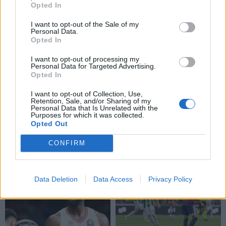
Opted In
virs penkiose skirtingose
rinktinės kandidatus:
miesto vietose
sąraše - du klaipėdiečiai
I want to opt-out of the Sale of my
Personal Data.
(3)
Opted In
I want to opt-out of processing my
Personal Data for Targeted Advertising.
Opted In
I want to opt-out of Collection, Use,
Retention, Sale, and/or Sharing of my
Personal Data that Is Unrelated with the
Purposes for which it was collected.
Sportas
Sportas
Opted Out
Į Palangą atkeliavo
Jaunieji paraatletai
CONFIRM
žiemos paralimpinių
savaitę vasaros skyrė
žaidynių paroda
stovyklai
Data Deletion
Data Access
Privacy Policy