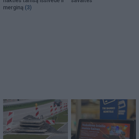
nakties tamsą išsivedė ir
savaites
merginą
(3)