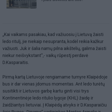
„Kai vaikams pasakiau, kad važiuosiu į Lietuvą žaisti
ledo ritulį, jie niekaip nesupranta, kodėl reikia kažkur
važiuoti. Juk ir šalia namų pilna aikštelių, galima žaisti
niekur neišvykstant“,- vaikų rūpestį perdavė
D.Kasparaitis.
Pirmą kartą Lietuvoje rengiamame turnyre Klaipėdoje
bus ir dar vienas įdomus momentas. Ant ledo turėtų
susitikti ir Lietuvos garbę kartu ginti visi trys
Kontinentinėje ledo ritulio lygoje (KHL) žaidę ir
žaidžiantys lietuviai. Į Klaipėdą atvyks ir D.Kasparaičiu
žais Rygos „Dinamo“ vartininkas Mantas Armalis ir