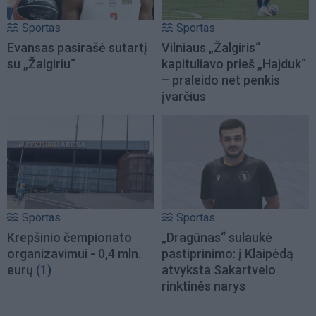
Sportas
Sportas
Evansas pasirašė sutartį
Vilniaus „Žalgiris“
su „Žalgiriu“
kapituliavo prieš „Hajduk“
– praleido net penkis
įvarčius
Sportas
Sportas
Krepšinio čempionato
„Dragūnas“ sulaukė
organizavimui - 0,4 mln.
pastiprinimo: į Klaipėdą
eurų
(1)
atvyksta Sakartvelo
rinktinės narys