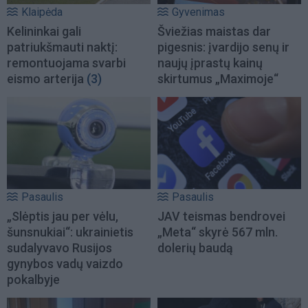
Klaipėda
Gyvenimas
Kelininkai gali
Šviežias maistas dar
patriukšmauti naktį:
pigesnis: įvardijo senų ir
remontuojama svarbi
naujų įprastų kainų
eismo arterija
(3)
skirtumus „Maximoje“
Pasaulis
Pasaulis
„Slėptis jau per vėlu,
JAV teismas bendrovei
šunsnukiai“: ukrainietis
„Meta“ skyrė 567 mln.
sudalyvavo Rusijos
dolerių baudą
gynybos vadų vaizdo
pokalbyje