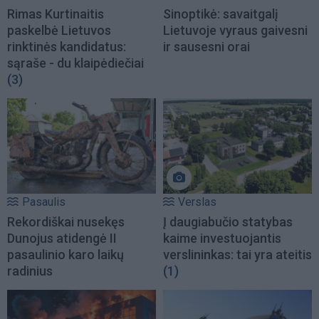
Rimas Kurtinaitis
Sinoptikė: savaitgalį
paskelbė Lietuvos
Lietuvoje vyraus gaivesni
rinktinės kandidatus:
ir sausesni orai
sąraše - du klaipėdiečiai
(3)
Pasaulis
Verslas
Rekordiškai nusekęs
Į daugiabučio statybas
Dunojus atidengė II
kaime investuojantis
pasaulinio karo laikų
verslininkas: tai yra ateitis
radinius
(1)