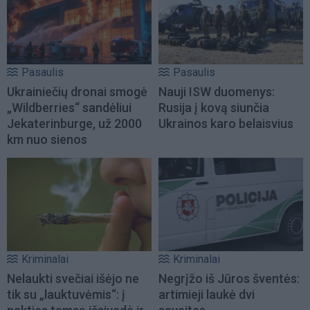
Pasaulis
Pasaulis
Ukrainiečių dronai smogė
Nauji ISW duomenys:
„Wildberries“ sandėliui
Rusija į kovą siunčia
Jekaterinburge, už 2000
Ukrainos karo belaisvius
km nuo sienos
Kriminalai
Kriminalai
Nelaukti svečiai išėjo ne
Negrįžo iš Jūros šventės:
tik su „lauktuvėmis“: į
artimieji laukė dvi