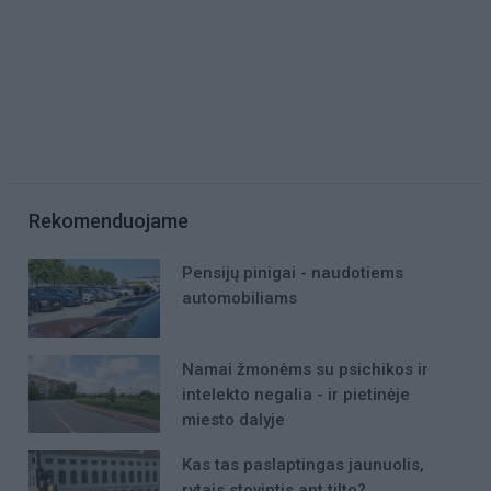
Rekomenduojame
Pensijų pinigai - naudotiems
automobiliams
Namai žmonėms su psichikos ir
intelekto negalia - ir pietinėje
miesto dalyje
Kas tas paslaptingas jaunuolis,
rytais stovintis ant tilto?