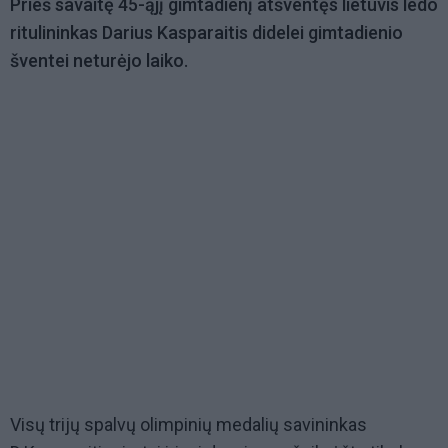
Prieš savaitę 45-ąjį gimtadienį atšventęs lietuvis ledo
ritulininkas Darius Kasparaitis didelei gimtadienio
šventei neturėjo laiko.
Visų trijų spalvų olimpinių medalių savininkas