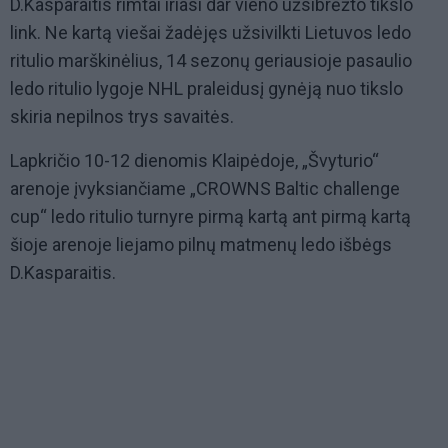
D.Kasparaitis rimtai iriasi dar vieno užsibrėžto tikslo
link. Ne kartą viešai žadėjęs užsivilkti Lietuvos ledo
ritulio marškinėlius, 14 sezonų geriausioje pasaulio
ledo ritulio lygoje NHL praleidusį gynėją nuo tikslo
skiria nepilnos trys savaitės.
Lapkričio 10-12 dienomis Klaipėdoje, „Švyturio“
arenoje įvyksiančiame „CROWNS Baltic challenge
cup“ ledo ritulio turnyre pirmą kartą ant pirmą kartą
šioje arenoje liejamo pilnų matmenų ledo išbėgs
D.Kasparaitis.