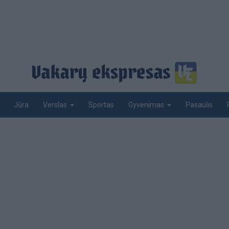
Jūra
Sportas
Pasaulis
Verslas
Gyvenimas