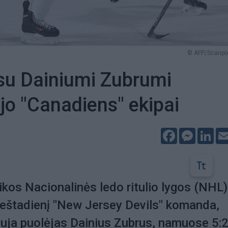
© AFP/Scanpix
 su Dainiumi Zubrumi
jo "Canadiens" ekipai
Facebook
Messeng
Lin
kos Nacionalinės ledo ritulio lygos (NHL)
eštadienį "New Jersey Devils" komanda,
auja puolėjas Dainius Zubrus, namuose 5: