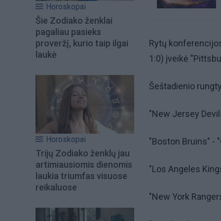
Horoskopai
Šie Zodiako ženklai
pagaliau pasieks
proveržį, kurio taip ilgai
Rytų konferencijos
laukė
1:0) įveikė "Pittsb
Šeštadienio rungty
"New Jersey Devils"
Horoskopai
"Boston Bruins" - "
Trijų Zodiako ženklų jau
artimiausiomis dienomis
"Los Angeles Kings"
laukia triumfas visuose
reikaluose
"New York Rangers" 