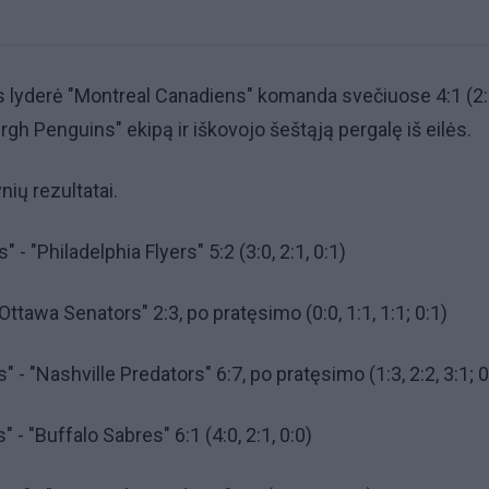
 lyderė "Montreal Canadiens" komanda svečiuose 4:1 (2:1
urgh Penguins" ekipą ir iškovojo šeštąją pergalę iš eilės.
nių rezultatai.
 - "Philadelphia Flyers" 5:2 (3:0, 2:1, 0:1)
Ottawa Senators" 2:3, po pratęsimo (0:0, 1:1, 1:1; 0:1)
 - "Nashville Predators" 6:7, po pratęsimo (1:3, 2:2, 3:1; 0
- "Buffalo Sabres" 6:1 (4:0, 2:1, 0:0)