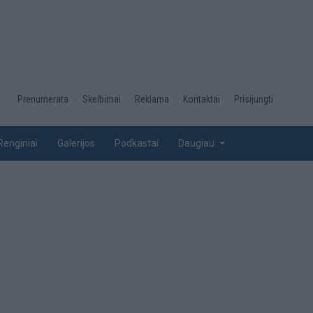
Desktop
Prenumerata
Skelbimai
Reklama
Kontaktai
Prisijungti
menu
top
Renginiai
Galerijos
Podkastai
Daugiau