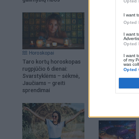
Opted 
I want t
Opted 
I want 
Advertis
Opted 
Horoskopai
I want t
of my P
Taro kortų horoskopas
was col
rugpjūčio 6 dienai:
Opted 
Svarstyklėms – sėkmė,
Šiuo metu skait
Jaučiams – greiti
sprendimai