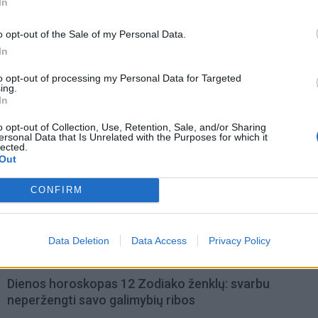
In
o opt-out of the Sale of my Personal Data.
In
to opt-out of processing my Personal Data for Targeted
ing.
In
o opt-out of Collection, Use, Retention, Sale, and/or Sharing
ersonal Data that Is Unrelated with the Purposes for which it
lected.
Out
omiausi
CONFIRM
Taro kortų horoskopas rugpjūčio 6 dienai: Svarstyklė
sėkmė, Jaučiams – greiti sprendimai
Data Deletion
Data Access
Privacy Policy
Dienos horoskopas 12 Zodiako ženklų: svarbu
neperžengti savo galimybių ribos