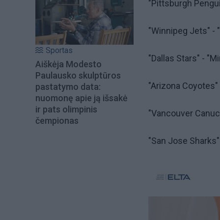
"Pittsburgh Penguin
"Winnipeg Jets" - "
Sportas
"Dallas Stars" - "Mi
Aiškėja Modesto
Paulausko skulptūros
"Arizona Coyotes" 
pastatymo data:
nuomonę apie ją išsakė
ir pats olimpinis
"Vancouver Canucks
čempionas
"San Jose Sharks" - 