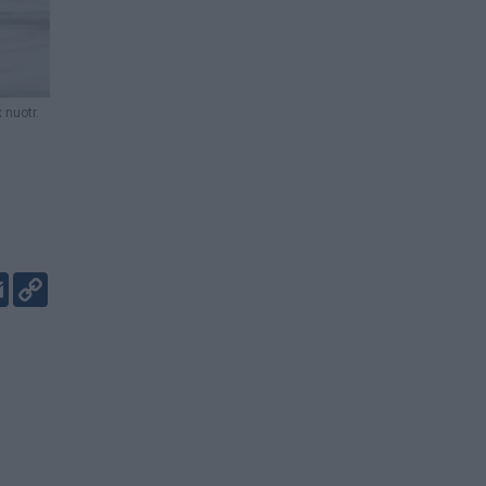
 nuotr.
er
kedIn
Email
Copy
Link
2