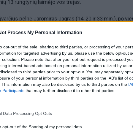
inių 13 rungtynių laimėjo vos trejas.
varčius pelnė Jaromiras Jagras (14, 20 ir 33 min.), po vie
16) ir Skotas Gomesas (Scott Gomez, 30).
Not Process My Personal Information
š eilės patyrusioje "Flyers" ekipoje pasižymėjo Endrius
to opt-out of the sale, sharing to third parties, or processing of your per
ew MacDonald, 37) ir Vensanas Lekavaljė (Vincent Lecava
formation for targeted advertising by us, please use the below opt-out s
r selection. Please note that after your opt-out request is processed y
eing interest-based ads based on personal information utilized by us or
disclosed to third parties prior to your opt-out. You may separately opt-
losure of your personal information by third parties on the IAB’s list of
dęs D. Zubrus į vartus nemetė ir išvengė baudos minučių.
. This information may also be disclosed by us to third parties on the
IA
Participants
that may further disclose it to other third parties.
po 41 rungtynių turinti 35 taškus, Rytų konferencijoje už
yers" ekipa su 35 taškais po 39 mačų yra 13-a.
l Data Processing Opt Outs
o opt-out of the Sharing of my personal data.