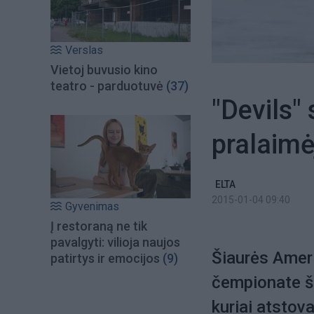
Verslas
Vietoj buvusio kino
teatro - parduotuvė
(37)
"Devils"
pralaimė
ELTA
2015-01-04 09:40
Gyvenimas
Į restoraną ne tik
pavalgyti: vilioja naujos
Šiaurės Ameri
patirtys ir emocijos
(9)
čempionate š
kuriai atstov