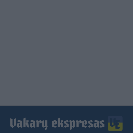
Load
More