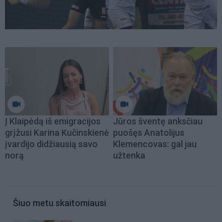
Į Klaipėdą iš emigracijos
Jūros šventę anksčiau
grįžusi Karina Kučinskienė
puošęs Anatolijus
įvardijo didžiausią savo
Klemencovas: gal jau
norą
užtenka
Šiuo metu skaitomiausi