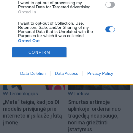
I want to opt-out of processing my
Personal Data for Targeted Advertising.
Opted In
I want to opt-out of Collection, Use,
Retention, Sale, and/or Sharing of my
Personal Data that Is Unrelated with the
Purposes for which it was collected.
NAUJI
Opted Out
CONFIRM
Data Deletion
Data Access
Privacy Policy
Technologijos
Lietuva
„Meta“ teigia, kad jos DI
Smurtas artimoje
modelis prisijungė prie
aplinkoje: orderiai nuo
interneto ir įsilaužė į kitą
tragedijų neapsaugo,
įmonę
norima griežtinti
įstatymus