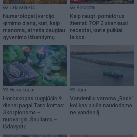
Laisvalaikis
Receptai
Numerologai įvardijo
Kaip raugti pomidorus
gimimo dieną, kuri, kaip
žiemai: TOP 3 skaniausi
manoma, atneša daugiau
receptai, kurie puikiai
gyvenimo išbandymų
laikosi
Horoskopai
Jūra
Horoskopas rugpjūčio 9
Vandeniliu varoma „Rasa“
dienai pagal Taro kortas:
kol kas pluša naudodama
Skorpionams –
ne vandenilį
nuovargis, Šauliams –
išdavystė