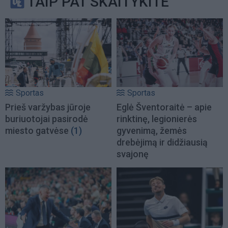
TAIP PAT SKAITYKITE
Sportas
Sportas
Prieš varžybas jūroje
Eglė Šventoraitė – apie
buriuotojai pasirodė
rinktinę, legionierės
miesto gatvėse
(1)
gyvenimą, žemės
drebėjimą ir didžiausią
svajonę