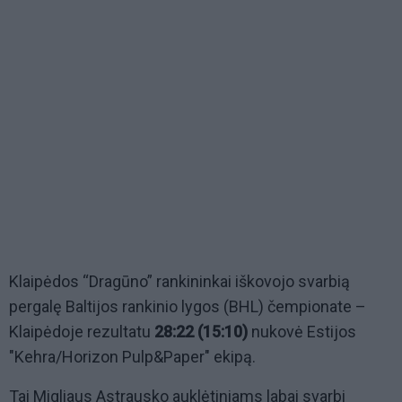
Klaipėdos “Dragūno” rankininkai iškovojo svarbią
pergalę Baltijos rankinio lygos (BHL) čempionate –
Klaipėdoje rezultatu
28:22 (15:10)
nukovė Estijos
"Kehra/Horizon Pulp&Paper" ekipą.
Tai Migliaus Astrausko auklėtiniams labai svarbi