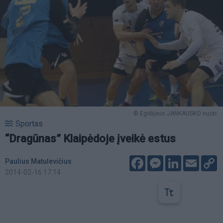
© Egidijaus JANKAUSKO nuotr.
Sportas
“Dragūnas” Klaipėdoje įveikė estus
Facebook
Messenger
LinkedIn
Email
C
Paulius Matulevičius
L
2014-02-16 17:14