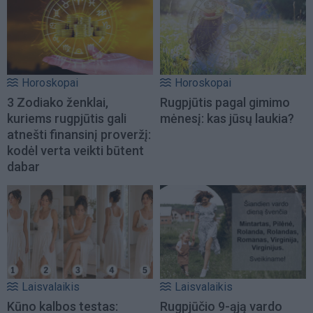
Horoskopai
Horoskopai
3 Zodiako ženklai,
Rugpjūtis pagal gimimo
kuriems rugpjūtis gali
mėnesį: kas jūsų laukia?
atnešti finansinį proveržį:
kodėl verta veikti būtent
dabar
Laisvalaikis
Laisvalaikis
Kūno kalbos testas:
Rugpjūčio 9-ąją vardo