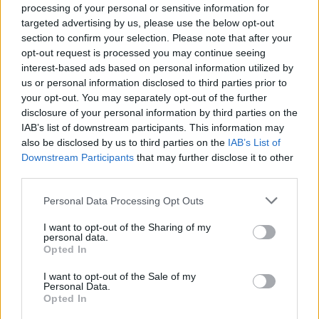
processing of your personal or sensitive information for
targeted advertising by us, please use the below opt-out
section to confirm your selection. Please note that after your
opt-out request is processed you may continue seeing
interest-based ads based on personal information utilized by
Sportas
Sportas
us or personal information disclosed to third parties prior to
your opt-out. You may separately opt-out of the further
Rimas Kurtinaitis
Į Palangą atkeliavo
disclosure of your personal information by third parties on the
paskelbė Lietuvos
žiemos paralimpinių
IAB’s list of downstream participants. This information may
rinktinės kandidatus:
žaidynių paroda
also be disclosed by us to third parties on the
IAB’s List of
sąraše - du klaipėdiečiai
Downstream Participants
that may further disclose it to other
(3)
third parties.
Personal Data Processing Opt Outs
I want to opt-out of the Sharing of my
personal data.
Opted In
I want to opt-out of the Sale of my
Personal Data.
Opted In