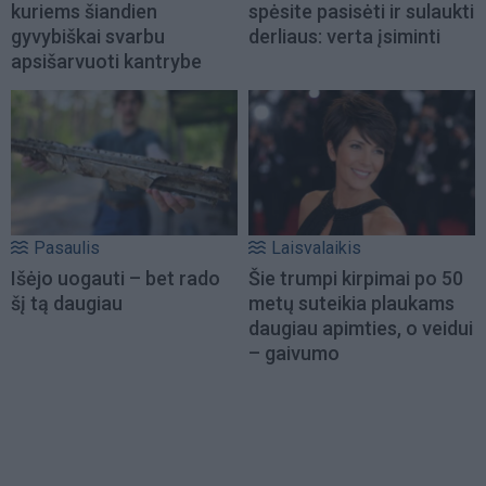
kuriems šiandien
spėsite pasisėti ir sulaukti
gyvybiškai svarbu
derliaus: verta įsiminti
apsišarvuoti kantrybe
Pasaulis
Laisvalaikis
Išėjo uogauti – bet rado
Šie trumpi kirpimai po 50
šį tą daugiau
metų suteikia plaukams
daugiau apimties, o veidui
– gaivumo