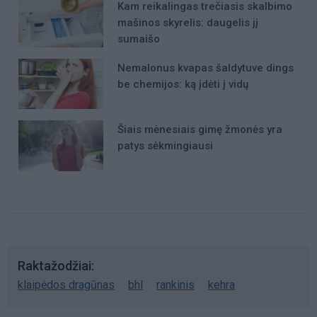
Kam reikalingas trečiasis skalbimo
mašinos skyrelis: daugelis jį
sumaišo
Nemalonus kvapas šaldytuve dings
be chemijos: ką įdėti į vidų
Šiais mėnesiais gimę žmonės yra
patys sėkmingiausi
Raktažodžiai
klaipėdos dragūnas
bhl
rankinis
kehra