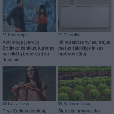
Horoskopai
Pasaulis
Astrologė įvardijo
JK nuteistas vyras, trejus
Zodiako ženklus, kuriems
metus šaldiklyje laikęs...
nereikėtų bendrauti su
motinos kūną
Jaučiais
Laisvalaikis
Sodas ir daržas
Trys Zodiako ženklai,
Šiuos žalumynus dar