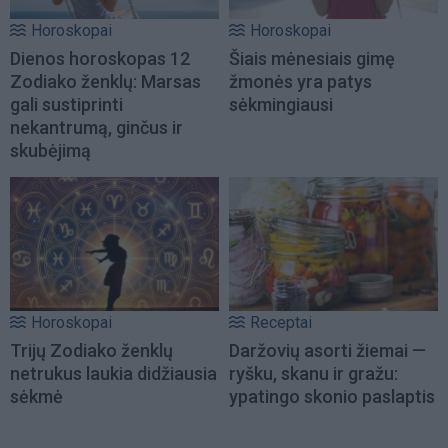
Horoskopai
Horoskopai
Dienos horoskopas 12
Šiais mėnesiais gimę
Zodiako ženklų: Marsas
žmonės yra patys
gali sustiprinti
sėkmingiausi
nekantrumą, ginčus ir
skubėjimą
Horoskopai
Receptai
Trijų Zodiako ženklų
Daržovių asorti žiemai —
netrukus laukia didžiausia
ryšku, skanu ir gražu:
sėkmė
ypatingo skonio paslaptis