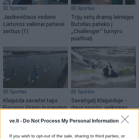
Sportas
Sportas
Jasikevičiaus vedami
Trijų setų dramą laimėjęs
Lietuvos vaikinai patiesė
Butvilas pateko į
serbus
(1)
„Challenger“ turnyro
pusfinalį
Sportas
Sportas
Klaipėda savaitei taps
Savaitgalį Klaipėdoje -
Europos jūrinio buriavimo
daug sporto: veiksmas
sostine
(1)
virs penkiose skirtingose
ve.lt -
Do Not Process My Personal Information
miesto vietose
If you wish to opt-out of the sale, sharing to third parties, or