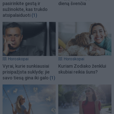
pasirinkite gestą ir
dieną švenčia
sužinokite, kas trukdo
atsipalaiduoti
(1)
Horoskopai
Horoskopai
Vyrai, kurie sunkiausiai
Kuriam Zodiako ženklui
prisipažįsta suklydę: jie
skubiai reikia šuns?
savo tiesą gina iki galo
(1)