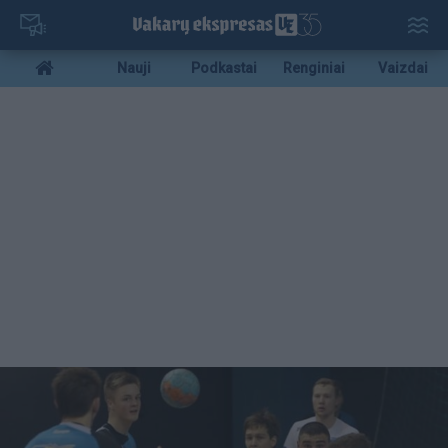
Pereiti
į
pagrindinį
Mobile
Nauji
Podkastai
Renginiai
Vaizdai
turinį
menu
bottom