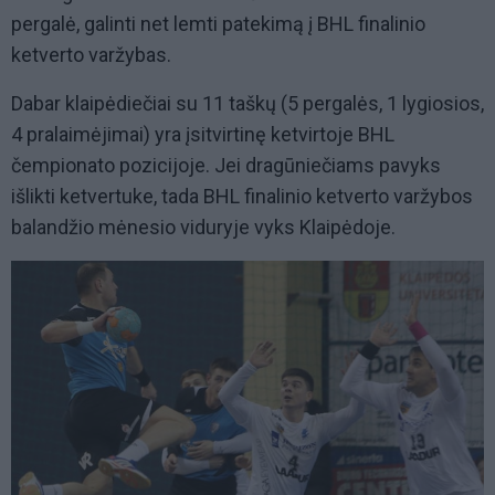
pergalė, galinti net lemti patekimą į BHL finalinio
ketverto varžybas.
Dabar klaipėdiečiai su 11 taškų (5 pergalės, 1 lygiosios,
4 pralaimėjimai) yra įsitvirtinę ketvirtoje BHL
čempionato pozicijoje. Jei dragūniečiams pavyks
išlikti ketvertuke, tada BHL finalinio ketverto varžybos
balandžio mėnesio viduryje vyks Klaipėdoje.