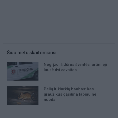
Šiuo metu skaitomiausi
Negrįžo iš Jūros šventės: artimieji
laukė dvi savaites
Pelių ir žiurkių baubas: kas
graužikus gąsdina labiau nei
nuodai