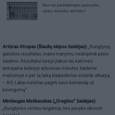
Kas tas paslaptingas jaunuolis,
rytais stovintis ant tilto?
Artūras Strupas (Šiaulių ekipos žaidėjas):
„Rungtynių
galutinis rezultatas, mano manymu, neatspindi pačio
žaidimo. Rezultatui turėjo įtakos tai, kad mes
antrajame kėlinyje aštuonias minutes žaidėme
mažumoje ir per tą laiką klaipėdiečiai sužaidė atkarpą
– 8:0. Labai norėčiau pagirti savo komandą už
kovingumą“.
Mindaugas Meškauskas („Dragūno“ žaidėjas):
„Rungtynes vertinu teigiamai, nes pavyko iškovoti