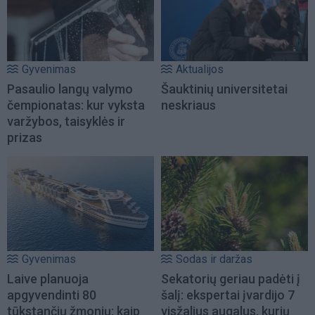
Gyvenimas
Aktualijos
Pasaulio langų valymo
Šauktinių universitetai
čempionatas: kur vyksta
neskriaus
varžybos, taisyklės ir
prizas
Gyvenimas
Sodas ir daržas
Laive planuoja
Sekatorių geriau padėti į
apgyvendinti 80
šalį: ekspertai įvardijo 7
tūkstančių žmonių: kaip
visžalius augalus, kurių