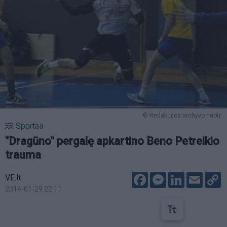
© Redakcijos archyvo nuotr.
Sportas
"Dragūno" pergalę apkartino Beno Petreikio
trauma
Facebook
Messenger
LinkedIn
Email
C
VE.lt
L
2014-01-29 22:11