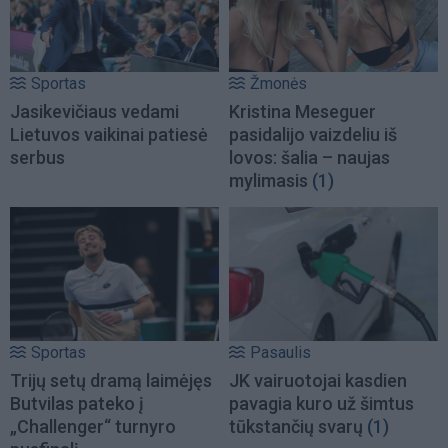
Sportas
Žmonės
Jasikevičiaus vedami
Kristina Meseguer
Lietuvos vaikinai patiesė
pasidalijo vaizdeliu iš
serbus
lovos: šalia – naujas
mylimasis
(1)
Sportas
Pasaulis
Trijų setų dramą laimėjęs
JK vairuotojai kasdien
Butvilas pateko į
pavagia kuro už šimtus
„Challenger“ turnyro
tūkstančių svarų
(1)