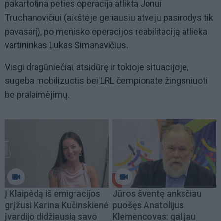
pakartotina peties operacija atlikta Jonui
Truchanovičiui (aikštėje geriausiu atveju pasirodys tik
pavasarį), po menisko operacijos reabilitaciją atlieka
vartininkas Lukas Simanavičius.
Visgi dragūniečiai, atsidūrę ir tokioje situacijoje,
sugeba mobilizuotis bei LRL čempionate žingsniuoti
be pralaimėjimų.
Į Klaipėdą iš emigracijos
Jūros šventę anksčiau
grįžusi Karina Kučinskienė
puošęs Anatolijus
įvardijo didžiausią savo
Klemencovas: gal jau