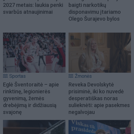
2027 metais: laukia penki
baigti narkotikų
svarbūs atnaujinimai
disponavimu įtariamo
Olego Šurajevo bylos
Sportas
Žmonės
Eglė Šventoraitė – apie
Reveka Devolskytė
rinktinę, legionierės
prisiminė, iki ko nuvedė
gyvenimą, žemės
desperatiškas noras
drebėjimą ir didžiausią
sulieknėti: apie pasekmes
svajonę
negalvojau