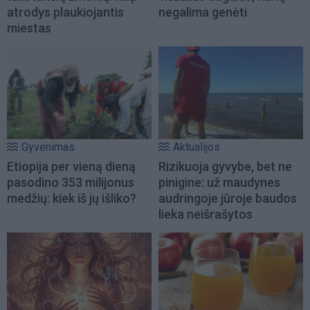
atrodys plaukiojantis
negalima genėti
miestas
Gyvenimas
Aktualijos
Etiopija per vieną dieną
Rizikuoja gyvybe, bet ne
pasodino 353 milijonus
pinigine: už maudynes
medžių: kiek iš jų išliko?
audringoje jūroje baudos
lieka neišrašytos