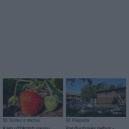
Sodas ir daržas
Klaipėda
Kaip užtikrinti gausų
Parduotuvės nebus -