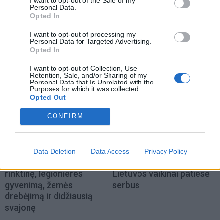
I want to opt-out of the Sale of my
Personal Data.
Opted In
I want to opt-out of processing my
Personal Data for Targeted Advertising.
Opted In
TAIP PAT SKAITYKITE
I want to opt-out of Collection, Use,
Retention, Sale, and/or Sharing of my
Personal Data that Is Unrelated with the
Purposes for which it was collected.
Opted Out
CONFIRM
Sportas
Sportas
Data Deletion
Data Access
Privacy Policy
Eglė Šventoraitė – apie
Jasikevičiaus vedami
rinktinę, legionierės
Lietuvos vaikinai patiesė
gyvenimą, žemės
serbus
drebėjimą ir didžiausią
svajonę