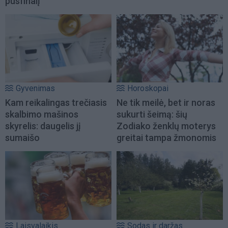
pusfinalį
Gyvenimas
Horoskopai
Kam reikalingas trečiasis
Ne tik meilė, bet ir noras
skalbimo mašinos
sukurti šeimą: šių
skyrelis: daugelis jį
Zodiako ženklų moterys
sumaišo
greitai tampa žmonomis
Laisvalaikis
Sodas ir daržas