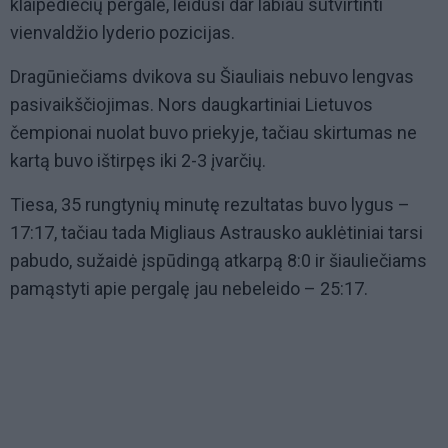
klaipėdiečių pergalė, leidusi dar labiau sutvirtinti
vienvaldžio lyderio pozicijas.
Dragūniečiams dvikova su Šiauliais nebuvo lengvas
pasivaikščiojimas. Nors daugkartiniai Lietuvos
čempionai nuolat buvo priekyje, tačiau skirtumas ne
kartą buvo ištirpęs iki 2-3 įvarčių.
Tiesa, 35 rungtynių minutę rezultatas buvo lygus –
17:17, tačiau tada Migliaus Astrausko auklėtiniai tarsi
pabudo, sužaidė įspūdingą atkarpą 8:0 ir šiauliečiams
pamąstyti apie pergalę jau nebeleido – 25:17.