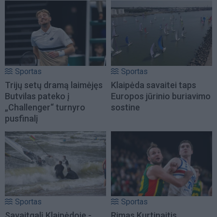
Sportas
Sportas
Trijų setų dramą laimėjęs
Klaipėda savaitei taps
Butvilas pateko į
Europos jūrinio buriavimo
„Challenger“ turnyro
sostine
pusfinalį
Sportas
Sportas
Savaitgalį Klaipėdoje -
Rimas Kurtinaitis