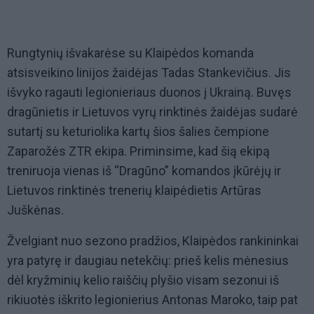
Rungtynių išvakarėse su Klaipėdos komanda
atsisveikino linijos žaidėjas Tadas Stankevičius. Jis
išvyko ragauti legionieriaus duonos į Ukrainą. Buvęs
dragūnietis ir Lietuvos vyrų rinktinės žaidėjas sudarė
sutartį su keturiolika kartų šios šalies čempione
Zaparožės ZTR ekipa. Priminsime, kad šią ekipą
treniruoja vienas iš “Dragūno” komandos įkūrėjų ir
Lietuvos rinktinės trenerių klaipėdietis Artūras
Juškėnas.
Žvelgiant nuo sezono pradžios, Klaipėdos rankininkai
yra patyrę ir daugiau netekčių: prieš kelis mėnesius
dėl kryžminių kelio raiščių plyšio visam sezonui iš
rikiuotės iškrito legionierius Antonas Maroko, taip pat