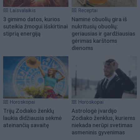
Laisvalaikis
Receptai
3 gimimo datos, kurios
Naminė obuolių gira iš
suteikia žmogui išskirtinai
nukritusių obuolių:
stiprią energiją
geriausias ir gardžiausias
gėrimas karštoms
dienoms
Horoskopai
Horoskopai
Trijų Zodiako ženklų
Astrologė įvardijo
laukia didžiausia sėkmė
Zodiako ženklus, kuriems
ateinančią savaitę
niekada nerūpi svetimas
asmeninis gyvenimas