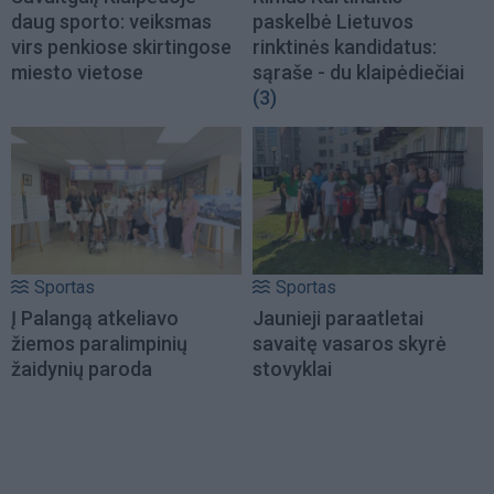
daug sporto: veiksmas
paskelbė Lietuvos
virs penkiose skirtingose
rinktinės kandidatus:
miesto vietose
sąraše - du klaipėdiečiai
(3)
Sportas
Sportas
Į Palangą atkeliavo
Jaunieji paraatletai
žiemos paralimpinių
savaitę vasaros skyrė
žaidynių paroda
stovyklai