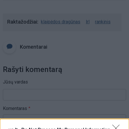
Raktažodžiai
klaipėdos dragūnas
lrl
rankinis
Komentarai
Rašyti komentarą
Jūsų vardas
Komentaras