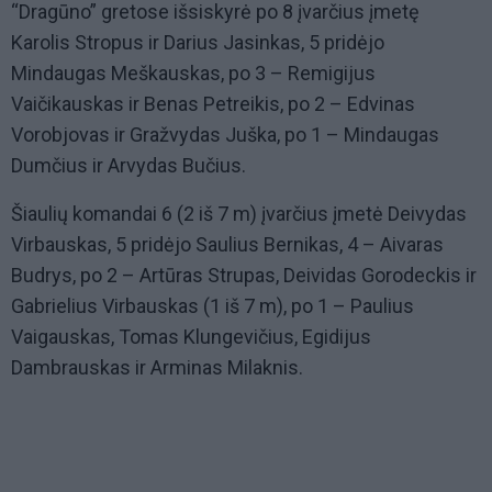
“Dragūno” gretose išsiskyrė po 8 įvarčius įmetę
Karolis Stropus ir Darius Jasinkas, 5 pridėjo
Mindaugas Meškauskas, po 3 – Remigijus
Vaičikauskas ir Benas Petreikis, po 2 – Edvinas
Vorobjovas ir Gražvydas Juška, po 1 – Mindaugas
Dumčius ir Arvydas Bučius.
Šiaulių komandai 6 (2 iš 7 m) įvarčius įmetė Deivydas
Virbauskas, 5 pridėjo Saulius Bernikas, 4 – Aivaras
Budrys, po 2 – Artūras Strupas, Deividas Gorodeckis ir
Gabrielius Virbauskas (1 iš 7 m), po 1 – Paulius
Vaigauskas, Tomas Klungevičius, Egidijus
Dambrauskas ir Arminas Milaknis.