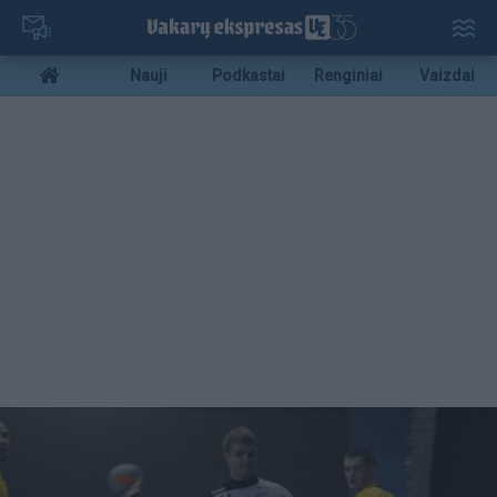
Pereiti
į
pagrindinį
Mobile
Nauji
Podkastai
Renginiai
Vaizdai
turinį
menu
bottom