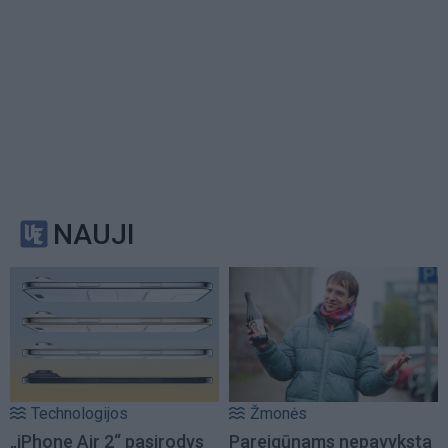
NAUJI
Technologijos
Žmonės
„iPhone Air 2“ pasirodys
Pareigūnams nepavyksta