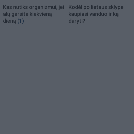
Kas nutiks organizmui, jei
Kodėl po lietaus sklype
alų gersite kiekvieną
kaupiasi vanduo ir ką
dieną
(1)
daryti?
Load
More