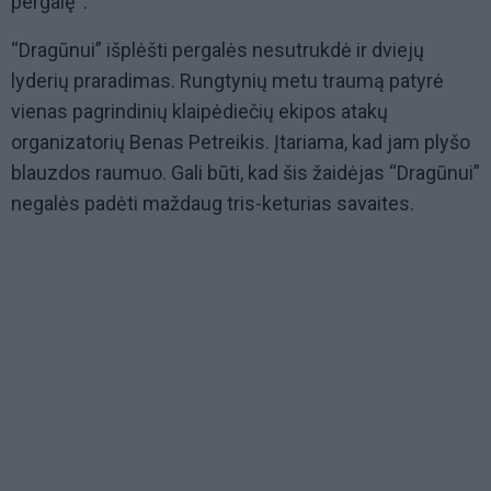
pergalę“.
“Dragūnui” išplėšti pergalės nesutrukdė ir dviejų
lyderių praradimas. Rungtynių metu traumą patyrė
vienas pagrindinių klaipėdiečių ekipos atakų
organizatorių Benas Petreikis. Įtariama, kad jam plyšo
blauzdos raumuo. Gali būti, kad šis žaidėjas “Dragūnui”
negalės padėti maždaug tris-keturias savaites.