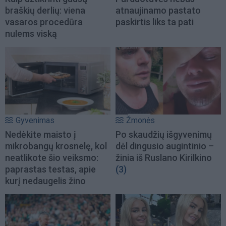
braškių derlių: viena
atnaujinamo pastato
vasaros procedūra
paskirtis liks ta pati
nulems viską
Gyvenimas
Žmonės
Nedėkite maisto į
Po skaudžių išgyvenimų
mikrobangų krosnelę, kol
dėl dingusio augintinio –
neatlikote šio veiksmo:
žinia iš Ruslano Kirilkino
paprastas testas, apie
(3)
kurį nedaugelis žino