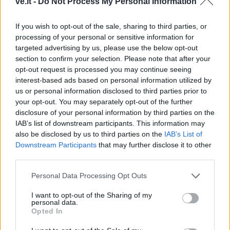
ve.lt -
Do Not Process My Personal Information
If you wish to opt-out of the sale, sharing to third parties, or
processing of your personal or sensitive information for
targeted advertising by us, please use the below opt-out
section to confirm your selection. Please note that after your
opt-out request is processed you may continue seeing
This site is protected by
Sutinku su
taisyklėmis
interest-based ads based on personal information utilized by
reCAPTCHA and the Google
us or personal information disclosed to third parties prior to
Privacy Policy
and
Terms of
your opt-out. You may separately opt-out of the further
Service
apply.
disclosure of your personal information by third parties on the
IAB’s list of downstream participants. This information may
also be disclosed by us to third parties on the
IAB’s List of
Downstream Participants
that may further disclose it to other
third parties.
Personal Data Processing Opt Outs
I want to opt-out of the Sharing of my
personal data.
Opted In