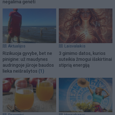
negalima genėti
Aktualijos
Laisvalaikis
Rizikuoja gyvybe, bet ne
3 gimimo datos, kurios
pinigine: už maudynes
suteikia žmogui išskirtinai
audringoje jūroje baudos
stiprią energiją
lieka neišrašytos
(1)