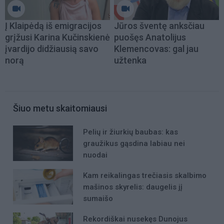
Į Klaipėdą iš emigracijos
Jūros šventę anksčiau
grįžusi Karina Kučinskienė
puošęs Anatolijus
įvardijo didžiausią savo
Klemencovas: gal jau
norą
užtenka
Šiuo metu skaitomiausi
Pelių ir žiurkių baubas: kas
graužikus gąsdina labiau nei
nuodai
Kam reikalingas trečiasis skalbimo
mašinos skyrelis: daugelis jį
sumaišo
Rekordiškai nusekęs Dunojus