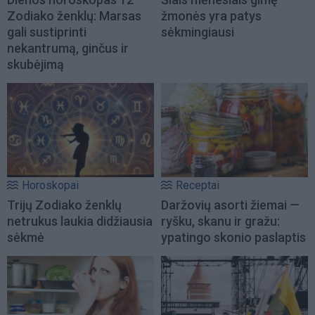
Zodiako ženklų: Marsas
žmonės yra patys
gali sustiprinti
sėkmingiausi
nekantrumą, ginčus ir
skubėjimą
Horoskopai
Receptai
Trijų Zodiako ženklų
Daržovių asorti žiemai —
netrukus laukia didžiausia
ryšku, skanu ir gražu:
sėkmė
ypatingo skonio paslaptis