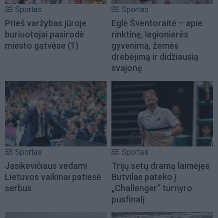
Sportas
Sportas
Prieš varžybas jūroje
Eglė Šventoraitė – apie
buriuotojai pasirodė
rinktinę, legionierės
miesto gatvėse
(1)
gyvenimą, žemės
drebėjimą ir didžiausią
svajonę
Sportas
Sportas
Jasikevičiaus vedami
Trijų setų dramą laimėjęs
Lietuvos vaikinai patiesė
Butvilas pateko į
serbus
„Challenger“ turnyro
pusfinalį