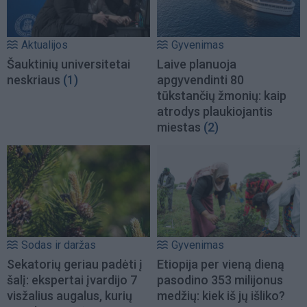
Aktualijos
Gyvenimas
Šauktinių universitetai
Laive planuoja
neskriaus
(1)
apgyvendinti 80
tūkstančių žmonių: kaip
atrodys plaukiojantis
miestas
(2)
Sodas ir daržas
Gyvenimas
Sekatorių geriau padėti į
Etiopija per vieną dieną
šalį: ekspertai įvardijo 7
pasodino 353 milijonus
visžalius augalus, kurių
medžių: kiek iš jų išliko?