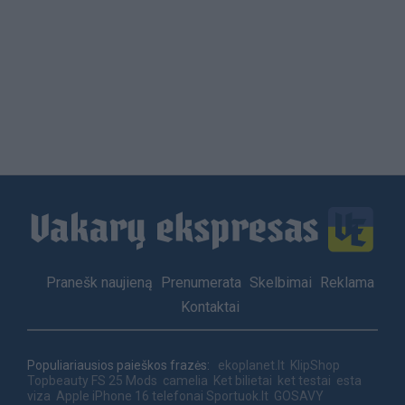
Load
More
Footer
Pranešk naujieną
Prenumerata
Skelbimai
Reklama
menu
Kontaktai
Populiariausios paieškos frazės:
ekoplanet.lt
KlipShop
Topbeauty
FS 25 Mods
camelia
Ket bilietai
ket testai
esta
viza
Apple iPhone 16 telefonai
Sportuok.lt
GOSAVY