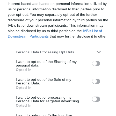
paskelbė Lietuvos
žiemos paralimpinių
interest-based ads based on personal information utilized by
rinktinės kandidatus:
žaidynių paroda
us or personal information disclosed to third parties prior to
sąraše - du klaipėdiečiai
your opt-out. You may separately opt-out of the further
(3)
disclosure of your personal information by third parties on the
IAB’s list of downstream participants. This information may
also be disclosed by us to third parties on the
IAB’s List of
Downstream Participants
that may further disclose it to other
third parties.
Personal Data Processing Opt Outs
I want to opt-out of the Sharing of my
personal data.
Opted In
I want to opt-out of the Sale of my
Personal Data.
Opted In
I want to opt-out of processing my
Personal Data for Targeted Advertising.
Opted In
NAUJI
I want to opt-out of Collection, Use,