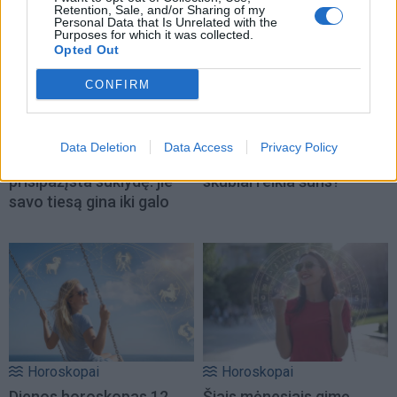
Retention, Sale, and/or Sharing of my
Personal Data that Is Unrelated with the
Purposes for which it was collected.
Opted Out
CONFIRM
Horoskopai
Horoskopai
Data Deletion
Data Access
Privacy Policy
Vyrai, kurie sunkiausiai
Kuriam Zodiako ženklui
prisipažįsta suklydę: jie
skubiai reikia šuns?
savo tiesą gina iki galo
Horoskopai
Horoskopai
Dienos horoskopas 12
Šiais mėnesiais gimę