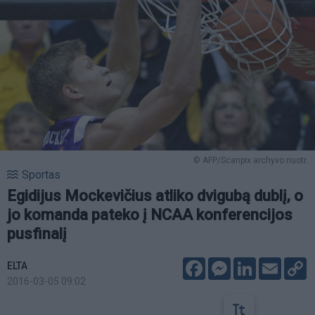
© AFP/Scanpix archyvo nuotr.
Sportas
Egidijus Mockevičius atliko dvigubą dublį, o
jo komanda pateko į NCAA konferencijos
pusfinalį
Facebook
Messenger
LinkedIn
Email
C
ELTA
L
2016-03-05 09:02