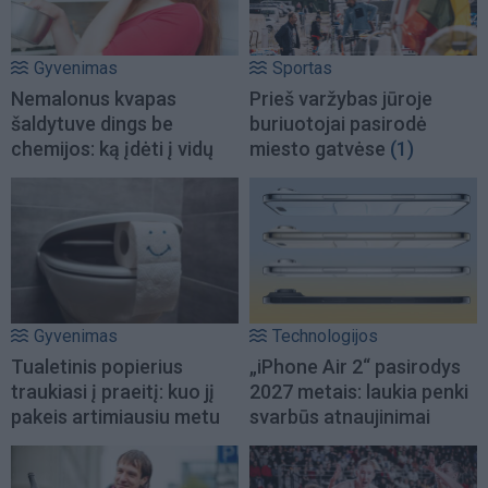
Gyvenimas
Sportas
Nemalonus kvapas
Prieš varžybas jūroje
šaldytuve dings be
buriuotojai pasirodė
chemijos: ką įdėti į vidų
miesto gatvėse
(1)
Gyvenimas
Technologijos
Tualetinis popierius
„iPhone Air 2“ pasirodys
traukiasi į praeitį: kuo jį
2027 metais: laukia penki
pakeis artimiausiu metu
svarbūs atnaujinimai