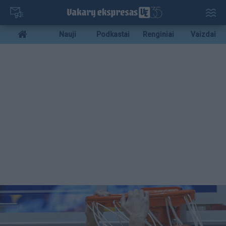
Pereiti
į
pagrindinį
Mobile
Nauji
Podkastai
Renginiai
Vaizdai
turinį
menu
bottom