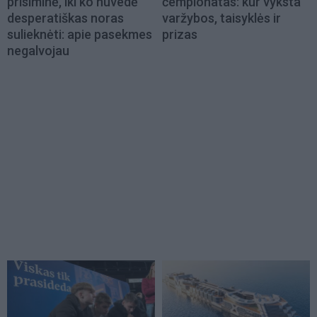
prisiminė, iki ko nuvedė
čempionatas: kur vyksta
desperatiškas noras
varžybos, taisyklės ir
sulieknėti: apie pasekmes
prizas
negalvojau