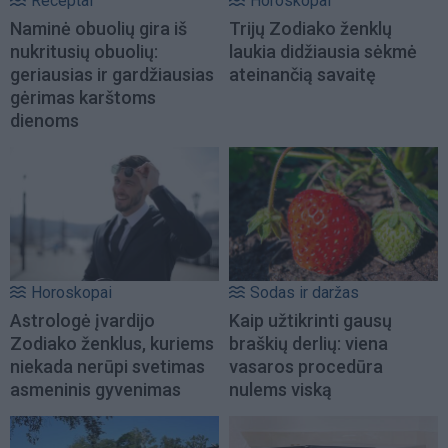
Receptai
Horoskopai
Naminė obuolių gira iš
Trijų Zodiako ženklų
nukritusių obuolių:
laukia didžiausia sėkmė
geriausias ir gardžiausias
ateinančią savaitę
gėrimas karštoms
dienoms
Horoskopai
Sodas ir daržas
Astrologė įvardijo
Kaip užtikrinti gausų
Zodiako ženklus, kuriems
braškių derlių: viena
niekada nerūpi svetimas
vasaros procedūra
asmeninis gyvenimas
nulems viską