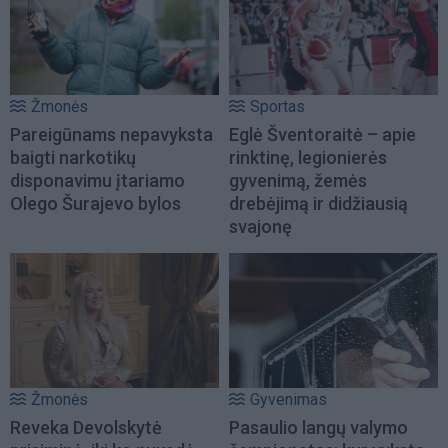
Žmonės
Sportas
Pareigūnams nepavyksta
Eglė Šventoraitė – apie
baigti narkotikų
rinktinę, legionierės
disponavimu įtariamo
gyvenimą, žemės
Olego Šurajevo bylos
drebėjimą ir didžiausią
svajonę
Žmonės
Gyvenimas
Reveka Devolskytė
Pasaulio langų valymo