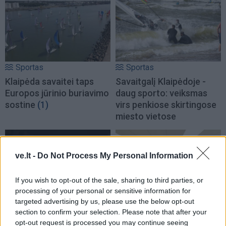
Sportas
Sportas
Klaipėda savaitei taps
Savaitgalį Klaipėdoje -
Europos jūrinio buriavimo
daug sporto: veiksmas
sostine
(1)
virs penkiose skirtingose
miesto vietose
ve.lt -
Do Not Process My Personal Information
If you wish to opt-out of the sale, sharing to third parties, or
processing of your personal or sensitive information for
targeted advertising by us, please use the below opt-out
Sportas
Sportas
section to confirm your selection. Please note that after your
Rimas Kurtinaitis
Į Palangą atkeliavo
opt-out request is processed you may continue seeing