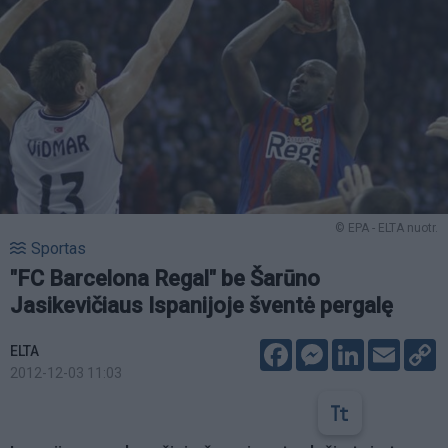
© EPA - ELTA nuotr.
Sportas
"FC Barcelona Regal" be Šarūno
Jasikevičiaus Ispanijoje šventė pergalę
Facebook
Messenger
LinkedIn
Email
C
ELTA
L
2012-12-03 11:03