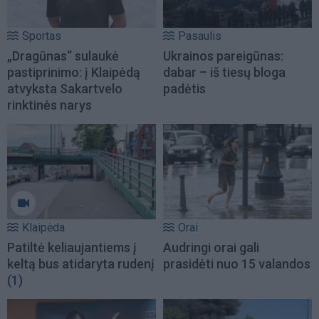
Sportas
Pasaulis
„Dragūnas“ sulaukė
Ukrainos pareigūnas:
pastiprinimo: į Klaipėdą
dabar – iš tiesų bloga
atvyksta Sakartvelo
padėtis
rinktinės narys
Klaipėda
Orai
Patiltė keliaujantiems į
Audringi orai gali
keltą bus atidaryta rudenį
prasidėti nuo 15 valandos
(1)