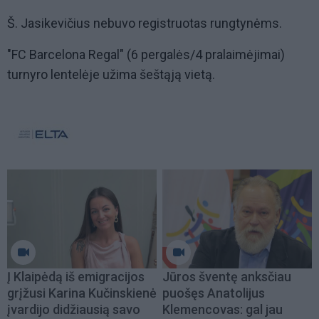
Š. Jasikevičius nebuvo registruotas rungtynėms.
"FC Barcelona Regal" (6 pergalės/4 pralaimėjimai)
turnyro lentelėje užima šeštąją vietą.
Į Klaipėdą iš emigracijos
Jūros šventę anksčiau
grįžusi Karina Kučinskienė
puošęs Anatolijus
įvardijo didžiausią savo
Klemencovas: gal jau