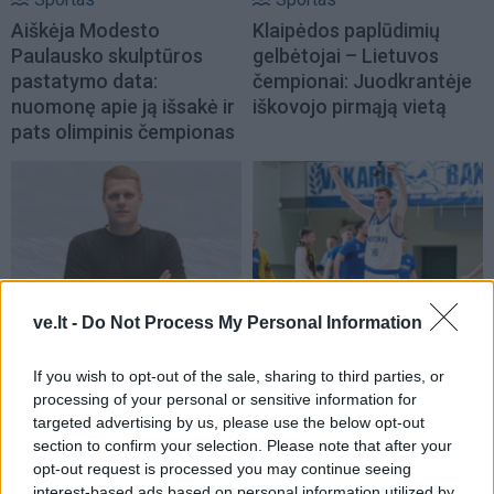
Aiškėja Modesto
Klaipėdos paplūdimių
Paulausko skulptūros
gelbėtojai – Lietuvos
pastatymo data:
čempionai: Juodkrantėje
nuomonę apie ją išsakė ir
iškovojo pirmąją vietą
pats olimpinis čempionas
Sportas
Sportas
ve.lt -
Do Not Process My Personal Information
Lietuvos čempionų
„Neptūnas“ atsisveikino
klaipėdiečių sveikata
su aukštaūgiu
If you wish to opt-out of the sale, sharing to third parties, or
processing of your personal or sensitive information for
rūpinsis naujas komandos
targeted advertising by us, please use the below opt-out
narys
section to confirm your selection. Please note that after your
opt-out request is processed you may continue seeing
interest-based ads based on personal information utilized by