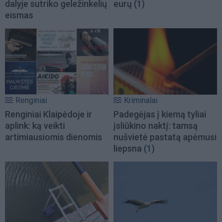
dalyje sutriko geležinkelių
eurų
(1)
eismas
Renginiai
Kriminalai
Renginiai Klaipėdoje ir
Padegėjas į kiemą tyliai
aplink: ką veikti
įsliūkino naktį: tamsą
artimiausiomis dienomis
nušvietė pastatą apėmusi
liepsna
(1)