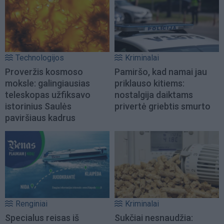
Technologijos
Kriminalai
Proveržis kosmoso
Pamiršo, kad namai jau
moksle: galingiausias
priklauso kitiems:
teleskopas užfiksavo
nostalgija daiktams
istorinius Saulės
privertė griebtis smurto
paviršiaus kadrus
Renginiai
Kriminalai
Specialus reisas iš
Sukčiai nesnaudžia: