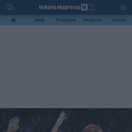
Pereiti
į
pagrindinį
Mobile
Nauji
Podkastai
Renginiai
Vaizdai
turinį
menu
bottom