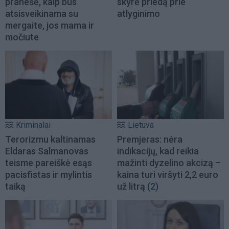
pranešė, kaip bus
skyrė priedą prie
atsisveikinama su
atlyginimo
mergaite, jos mama ir
močiute
Kriminalai
Lietuva
Terorizmu kaltinamas
Premjeras: nėra
Eldaras Salmanovas
indikacijų, kad reikia
teisme pareiškė esąs
mažinti dyzelino akcizą –
pacisfistas ir mylintis
kaina turi viršyti 2,2 euro
taiką
už litrą
(2)