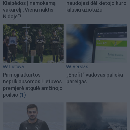
Klaipėdos į nemokamą
naudojasi dėl kietojo kuro
vakarėlį „Viena naktis
kilusiu ažiotažu
Nidoje“!
Lietuva
Verslas
Pirmoji atkurtos
„Enefit“ vadovas palieka
nepriklausomos Lietuvos
pareigas
premjerė atgulė amžinojo
poilsio
(1)