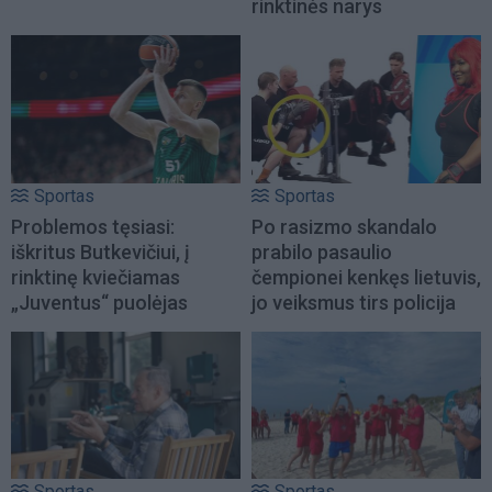
rinktinės narys
Sportas
Sportas
Problemos tęsiasi:
Po rasizmo skandalo
iškritus Butkevičiui, į
prabilo pasaulio
rinktinę kviečiamas
čempionei kenkęs lietuvis,
„Juventus“ puolėjas
jo veiksmus tirs policija
Sportas
Sportas