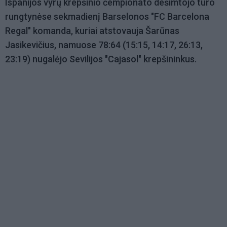
Ispanijos vyrų krepšinio čempionato dešimtojo turo
rungtynėse sekmadienį Barselonos "FC Barcelona
Regal" komanda, kuriai atstovauja Šarūnas
Jasikevičius, namuose 78:64 (15:15, 14:17, 26:13,
23:19) nugalėjo Sevilijos "Cajasol" krepšininkus.