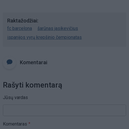
Raktažodžiai
fc barcelona
šarūnas jasikevičius
ispanijos vyrų krepšinio čempionatas
Komentarai
Rašyti komentarą
Jūsų vardas
Komentaras