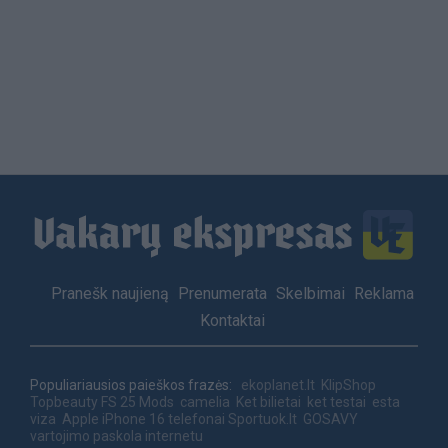
Load
More
Footer
Pranešk naujieną
Prenumerata
Skelbimai
Reklama
menu
Kontaktai
Populiariausios paieškos frazės:
ekoplanet.lt
KlipShop
Topbeauty
FS 25 Mods
camelia
Ket bilietai
ket testai
esta
viza
Apple iPhone 16 telefonai
Sportuok.lt
GOSAVY
vartojimo paskola internetu