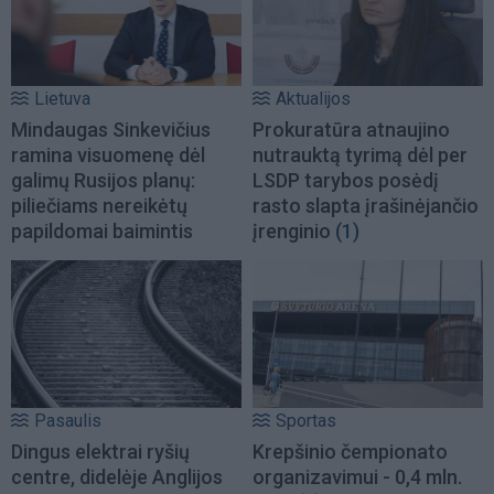
Lietuva
Aktualijos
Mindaugas Sinkevičius
Prokuratūra atnaujino
ramina visuomenę dėl
nutrauktą tyrimą dėl per
galimų Rusijos planų:
LSDP tarybos posėdį
piliečiams nereikėtų
rasto slapta įrašinėjančio
papildomai baimintis
įrenginio
(1)
Pasaulis
Sportas
Dingus elektrai ryšių
Krepšinio čempionato
centre, didelėje Anglijos
organizavimui - 0,4 mln.