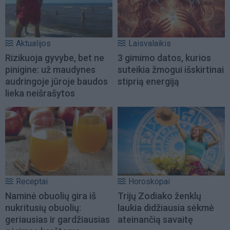
Aktualijos
Laisvalaikis
Rizikuoja gyvybe, bet ne
3 gimimo datos, kurios
pinigine: už maudynes
suteikia žmogui išskirtinai
audringoje jūroje baudos
stiprią energiją
lieka neišrašytos
Receptai
Horoskopai
Naminė obuolių gira iš
Trijų Zodiako ženklų
nukritusių obuolių:
laukia didžiausia sėkmė
geriausias ir gardžiausias
ateinančią savaitę