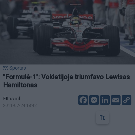
Sportas
"Formulė-1": Vokietijoje triumfavo Lewisas
Hamiltonas
Facebook
Messenger
LinkedIn
Email
C
Eltos inf.
L
2011-07-24 18:42