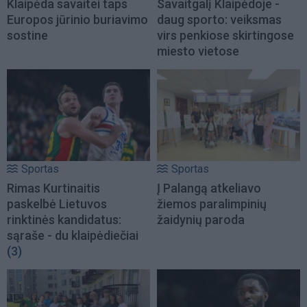
Klaipėda savaitei taps
Savaitgalį Klaipėdoje -
Europos jūrinio buriavimo
daug sporto: veiksmas
sostine
virs penkiose skirtingose
miesto vietose
Sportas
Sportas
Rimas Kurtinaitis
Į Palangą atkeliavo
paskelbė Lietuvos
žiemos paralimpinių
rinktinės kandidatus:
žaidynių paroda
sąraše - du klaipėdiečiai
(3)