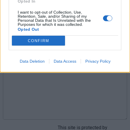
Opted In
Komentarai
I want to opt-out of Collection, Use,
Retention, Sale, and/or Sharing of my
Personal Data that Is Unrelated with the
Purposes for which it was collected.
Rašyti komentarą
Opted Out
Jūsų vardas
CONFIRM
Data Deletion
Data Access
Privacy Policy
Komentaras
This site is protected by