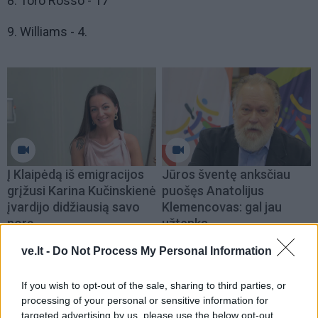
8. Toro Rosso - 17
9. Williams - 4.
Į Klaipėdą iš emigracijos
Jūros šventę anksčiau
grįžusi Karina Kučinskienė
puošęs Anatolijus
įvardijo didžiausią savo
Klemencovas: gal jau
norą
užtenka
ve.lt -
Do Not Process My Personal Information
If you wish to opt-out of the sale, sharing to third parties, or
Šiuo metu skaitomiausi
processing of your personal or sensitive information for
targeted advertising by us, please use the below opt-out