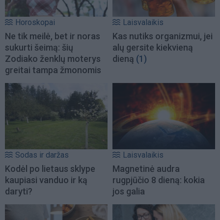
Horoskopai
Laisvalaikis
Ne tik meilė, bet ir noras
Kas nutiks organizmui, jei
sukurti šeimą: šių
alų gersite kiekvieną
Zodiako ženklų moterys
dieną
(1)
greitai tampa žmonomis
Sodas ir daržas
Laisvalaikis
Kodėl po lietaus sklype
Magnetinė audra
kaupiasi vanduo ir ką
rugpjūčio 8 dieną: kokia
daryti?
jos galia