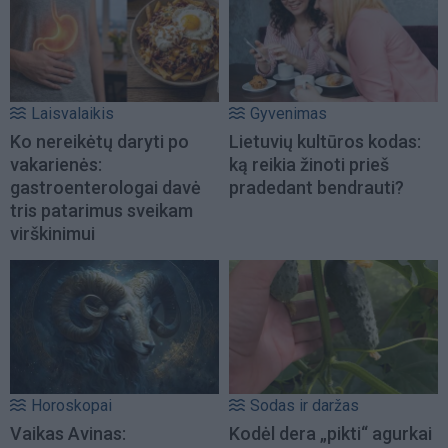
Laisvalaikis
Gyvenimas
Ko nereikėtų daryti po
Lietuvių kultūros kodas:
vakarienės:
ką reikia žinoti prieš
gastroenterologai davė
pradedant bendrauti?
tris patarimus sveikam
virškinimui
Horoskopai
Sodas ir daržas
Vaikas Avinas:
Kodėl dera „pikti“ agurkai