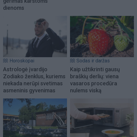
gėrimas karštoms
dienoms
Horoskopai
Sodas ir daržas
Astrologė įvardijo
Kaip užtikrinti gausų
Zodiako ženklus, kuriems
braškių derlių: viena
niekada nerūpi svetimas
vasaros procedūra
asmeninis gyvenimas
nulems viską