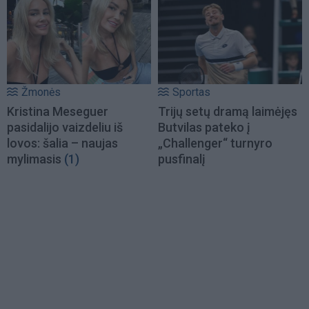
Žmonės
Sportas
Kristina Meseguer
Trijų setų dramą laimėjęs
pasidalijo vaizdeliu iš
Butvilas pateko į
lovos: šalia – naujas
„Challenger“ turnyro
mylimasis
(1)
pusfinalį