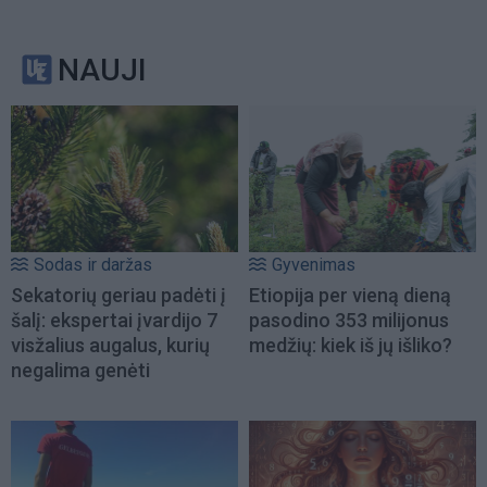
NAUJI
Sodas ir daržas
Gyvenimas
Sekatorių geriau padėti į
Etiopija per vieną dieną
šalį: ekspertai įvardijo 7
pasodino 353 milijonus
visžalius augalus, kurių
medžių: kiek iš jų išliko?
negalima genėti