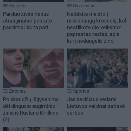
Klaipėda
Gyvenimas
Parduotuvės nebus -
Nedėkite maisto į
atnaujinamo pastato
mikrobangų krosnelę, kol
paskirtis liks ta pati
neatlikote šio veiksmo:
paprastas testas, apie
kurį nedaugelis žino
Žmonės
Sportas
Po skaudžių išgyvenimų
Jasikevičiaus vedami
dėl dingusio augintinio –
Lietuvos vaikinai patiesė
žinia iš Ruslano Kirilkino
serbus
(3)