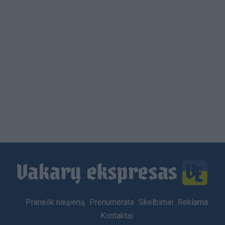
Load
More
Footer
Pranešk naujieną
Prenumerata
Skelbimai
Reklama
menu
Kontaktai