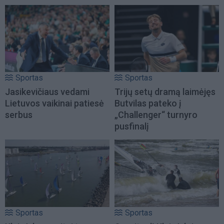
Sportas
Sportas
Jasikevičiaus vedami
Trijų setų dramą laimėjęs
Lietuvos vaikinai patiesė
Butvilas pateko į
serbus
„Challenger“ turnyro
pusfinalį
Sportas
Sportas