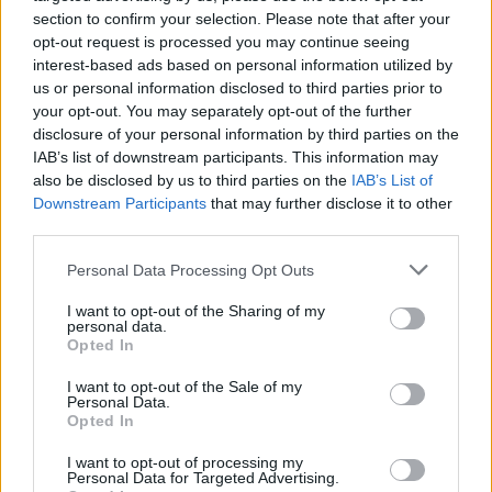
Pelių ir žiurkių baubas: kas
section to confirm your selection. Please note that after your
graužikus gąsdina labiau nei
opt-out request is processed you may continue seeing
nuodai
interest-based ads based on personal information utilized by
us or personal information disclosed to third parties prior to
Rekordiškai nusekęs Dunojus
your opt-out. You may separately opt-out of the further
atidengė II pasaulinio karo laikų
disclosure of your personal information by third parties on the
radinius
IAB’s list of downstream participants. This information may
also be disclosed by us to third parties on the
IAB’s List of
Mirė garsi lietuvių aktorė: „Jos
Downstream Participants
that may further disclose it to other
third parties.
vaidmenys išliks Lietuvos teatro
istorijoje“
Personal Data Processing Opt Outs
I want to opt-out of the Sharing of my
personal data.
Opted In
I want to opt-out of the Sale of my
Personal Data.
Raktažodžiai
formulė 1
lewis hamilton
Opted In
I want to opt-out of processing my
Personal Data for Targeted Advertising.