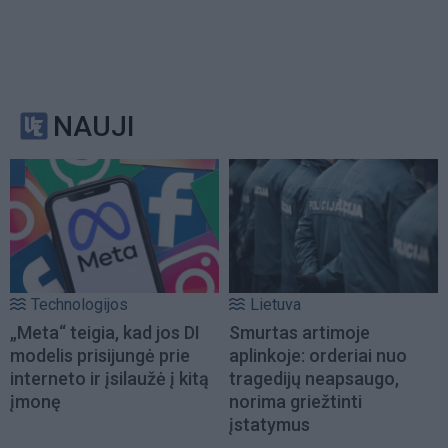
NAUJI
Technologijos
Lietuva
„Meta“ teigia, kad jos DI
Smurtas artimoje
modelis prisijungė prie
aplinkoje: orderiai nuo
interneto ir įsilaužė į kitą
tragedijų neapsaugo,
įmonę
norima griežtinti
įstatymus