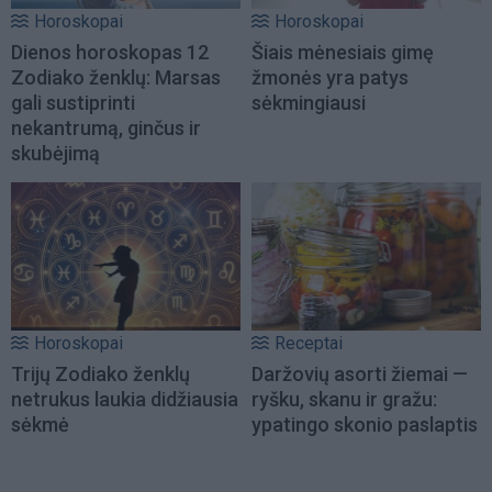
Horoskopai
Horoskopai
Dienos horoskopas 12
Šiais mėnesiais gimę
Zodiako ženklų: Marsas
žmonės yra patys
gali sustiprinti
sėkmingiausi
nekantrumą, ginčus ir
skubėjimą
Horoskopai
Receptai
Trijų Zodiako ženklų
Daržovių asorti žiemai —
netrukus laukia didžiausia
ryšku, skanu ir gražu:
sėkmė
ypatingo skonio paslaptis