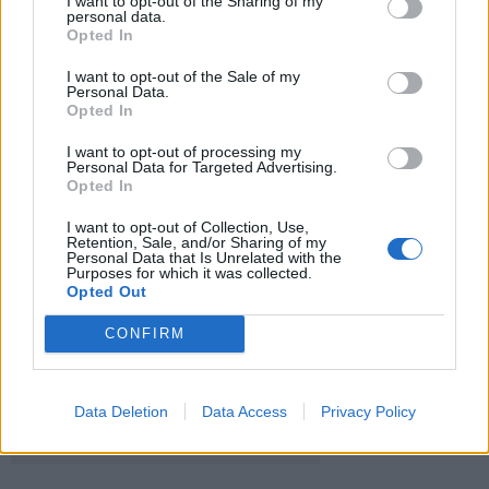
I want to opt-out of the Sharing of my
personal data.
Kam reikalingas trečiasis skalbimo
Opted In
mašinos skyrelis: daugelis jį
I want to opt-out of the Sale of my
sumaišo
Personal Data.
Opted In
Nemalonus kvapas šaldytuve dings
be chemijos: ką įdėti į vidų
I want to opt-out of processing my
Personal Data for Targeted Advertising.
Opted In
Šiais mėnesiais gimę žmonės yra
I want to opt-out of Collection, Use,
Retention, Sale, and/or Sharing of my
patys sėkmingiausi
Personal Data that Is Unrelated with the
Purposes for which it was collected.
Opted Out
CONFIRM
Data Deletion
Data Access
Privacy Policy
Raktažodžiai
artūras juškėnas