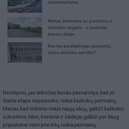
automobiliams
Namai žmonėms su psichikos ir
intelekto negalia - ir pietinėje
miesto dalyje
Kas tas paslaptingas jaunuolis,
rytais stovintis ant tilto?
Neslėpsiu, jau anksčiau buvau pasvarstęs, kad jei
šiame etape nepasiseks, reikia kažkokių permainų.
Manau, kad rinktinei reikia naujų idėjų, galbūt kažkokio
sukrėtimo. Mes, treneriai ir žaidėjai, galbūt per daug
pripratome vieni prie kitų, reikia permainų.