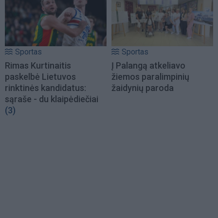
Sportas
Sportas
Rimas Kurtinaitis
Į Palangą atkeliavo
paskelbė Lietuvos
žiemos paralimpinių
rinktinės kandidatus:
žaidynių paroda
sąraše - du klaipėdiečiai
(3)