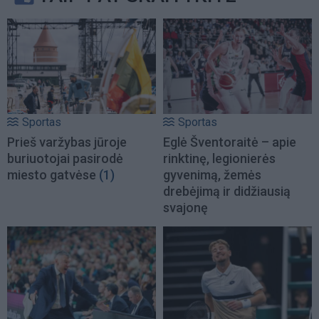
Sportas
Sportas
Prieš varžybas jūroje
Eglė Šventoraitė – apie
buriuotojai pasirodė
rinktinę, legionierės
miesto gatvėse
(1)
gyvenimą, žemės
drebėjimą ir didžiausią
svajonę