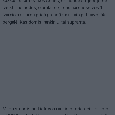
kažkas iš fantastikos srities, namuose sugebėjome
įveikti ir islandus, o pralaimėjimas namuose vos 1
įvarčio skirtumu prieš prancūzus - taip pat savotiška
pergalė. Kas domisi rankiniu, tai supranta.
Mano sutartis su Lietuvos rankinio federacija galiojo