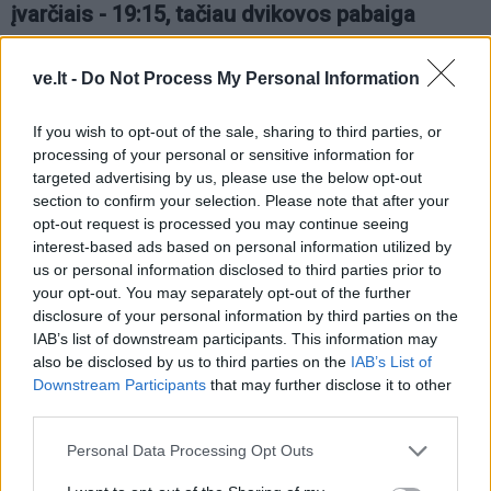
įvarčiais - 19:15, tačiau dvikovos pabaiga
lietuviams susiklostė itin nesėkmingai.
Virginijos KESMINĖS nuotr.
ve.lt -
Do Not Process My Personal Information
If you wish to opt-out of the sale, sharing to third parties, or
processing of your personal or sensitive information for
targeted advertising by us, please use the below opt-out
section to confirm your selection. Please note that after your
opt-out request is processed you may continue seeing
interest-based ads based on personal information utilized by
us or personal information disclosed to third parties prior to
Į Klaipėdą iš emigracijos
Jūros šventę anksčiau
your opt-out. You may separately opt-out of the further
grįžusi Karina Kučinskienė
puošęs Anatolijus
disclosure of your personal information by third parties on the
įvardijo didžiausią savo
Klemencovas: gal jau
IAB’s list of downstream participants. This information may
norą
užtenka
also be disclosed by us to third parties on the
IAB’s List of
Downstream Participants
that may further disclose it to other
third parties.
Personal Data Processing Opt Outs
Šiuo metu skaitomiausi