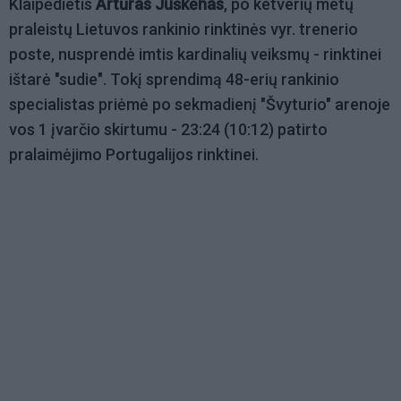
Klaipėdietis
Artūras Juškėnas
, po ketverių metų
praleistų Lietuvos rankinio rinktinės vyr. trenerio
poste, nusprendė imtis kardinalių veiksmų - rinktinei
ištarė "sudie". Tokį sprendimą 48-erių rankinio
specialistas priėmė po sekmadienį "Švyturio" arenoje
vos 1 įvarčio skirtumu - 23:24 (10:12) patirto
pralaimėjimo Portugalijos rinktinei.