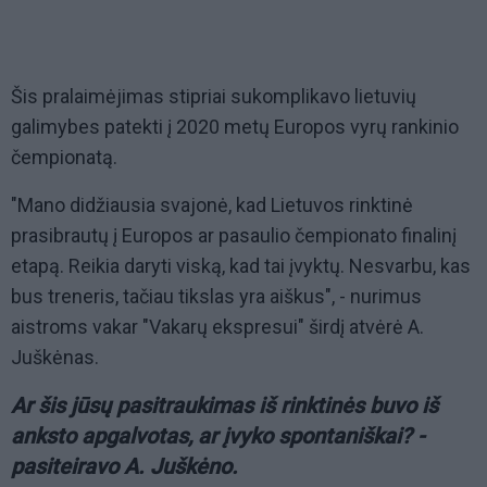
Šis pralaimėjimas stipriai sukomplikavo lietuvių
galimybes patekti į 2020 metų Europos vyrų rankinio
čempionatą.
"Mano didžiausia svajonė, kad Lietuvos rinktinė
prasibrautų į Europos ar pasaulio čempionato finalinį
etapą. Reikia daryti viską, kad tai įvyktų. Nesvarbu, kas
bus treneris, tačiau tikslas yra aiškus", - nurimus
aistroms vakar "Vakarų ekspresui" širdį atvėrė A.
Juškėnas.
Ar šis jūsų pasitraukimas iš rinktinės buvo iš
anksto apgalvotas, ar įvyko spontaniškai? -
pasiteiravo A. Juškėno.