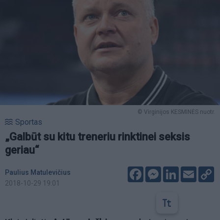
© Virginijos KESMINĖS nuotr.
Sportas
„Galbūt su kitu treneriu rinktinei seksis
geriau“
Facebook
Messenger
LinkedIn
Email
C
Paulius Matulevičius
L
2018-10-29 19:01