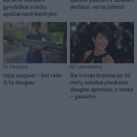
gyvybiškai svarbu
derliaus: verta įsiminti
apsišarvuoti kantrybe
Pasaulis
Laisvalaikis
Išėjo uogauti – bet rado
Šie trumpi kirpimai po 50
šį tą daugiau
metų suteikia plaukams
daugiau apimties, o veidui
– gaivumo