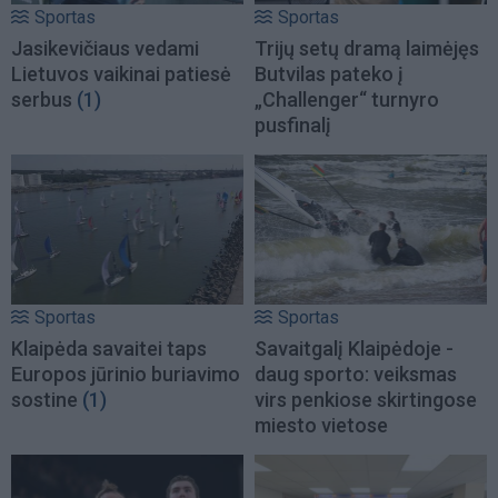
Sportas
Sportas
Jasikevičiaus vedami
Trijų setų dramą laimėjęs
Lietuvos vaikinai patiesė
Butvilas pateko į
serbus
(1)
„Challenger“ turnyro
pusfinalį
Sportas
Sportas
Klaipėda savaitei taps
Savaitgalį Klaipėdoje -
Europos jūrinio buriavimo
daug sporto: veiksmas
sostine
(1)
virs penkiose skirtingose
miesto vietose