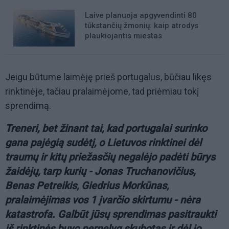
Laive planuoja apgyvendinti 80
tūkstančių žmonių: kaip atrodys
plaukiojantis miestas
Jeigu būtume laimėję prieš portugalus, būčiau likęs
rinktinėje, tačiau pralaimėjome, tad priėmiau tokį
sprendimą.
Treneri, bet žinant tai, kad portugalai surinko
gana pajėgią sudėtį, o Lietuvos rinktinei dėl
traumų ir kitų priežasčių negalėjo padėti būrys
žaidėjų, tarp kurių - Jonas Truchanovičius,
Benas Petreikis, Giedrius Morkūnas,
pralaimėjimas vos 1 įvarčio skirtumu - nėra
katastrofa. Galbūt jūsų sprendimas pasitraukti
iš rinktinės buvo pernelyg skubotas ir dėl jo,