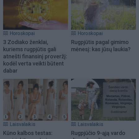
Horoskopai
Horoskopai
3 Zodiako ženklai,
Rugpjūtis pagal gimimo
kuriems rugpjūtis gali
mėnesį: kas jūsų laukia?
atnešti finansinį proveržį:
kodėl verta veikti būtent
dabar
Laisvalaikis
Laisvalaikis
Kūno kalbos testas:
Rugpjūčio 9-ąją vardo