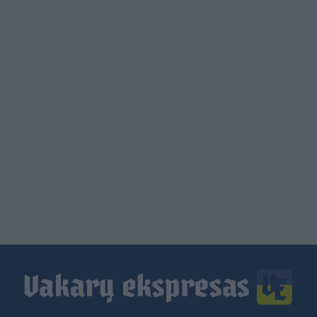
Load
More