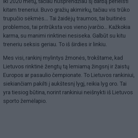
iki 2020 metų, tačiau nusprendžiau šį darbą perleisti
kitam treneriui. Buvo gražių akimirkų, tačiau vis trūko
trupučio sėkmės... Tai žaidėjų traumos, tai buitinės
problemos, tai pritrūksta vos vieno įvarčio... Kažkokia
karma, su manimi rinktinei nesiseka. Galbūt su kitu
treneriu seksis geriau. To iš širdies ir linkiu.
Mes visi, rankinį mylintys žmonės, trokštame, kad
Lietuvos rinktinė žengtų tą lemiamą žingsnį ir žaistų
Europos ar pasaulio čempionate. To Lietuvos rankiniui,
siekiančiam pakilti į aukštesnį lygį, reikia lyg oro. Tai
yra tiesiog būtina, norint rankiniui neišnykti iš Lietuvos
sporto žemėlapio.