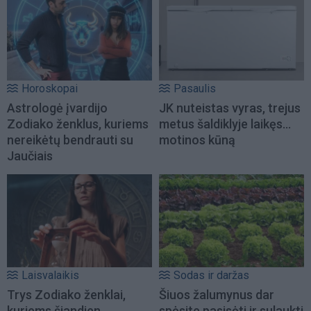
Horoskopai
Pasaulis
Astrologė įvardijo
JK nuteistas vyras, trejus
Zodiako ženklus, kuriems
metus šaldiklyje laikęs...
nereikėtų bendrauti su
motinos kūną
Jaučiais
Laisvalaikis
Sodas ir daržas
Trys Zodiako ženklai,
Šiuos žalumynus dar
kuriems šiandien
spėsite pasisėti ir sulaukti