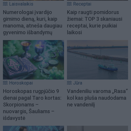
Laisvalaikis
Receptai
Numerologai įvardijo
Kaip raugti pomidorus
gimimo dieną, kuri, kaip
žiemai: TOP 3 skaniausi
manoma, atneša daugiau
receptai, kurie puikiai
gyvenimo išbandymų
laikosi
Horoskopai
Jūra
Horoskopas rugpjūčio 9
Vandeniliu varoma „Rasa“
dienai pagal Taro kortas:
kol kas pluša naudodama
Skorpionams –
ne vandenilį
nuovargis, Šauliams –
išdavystė