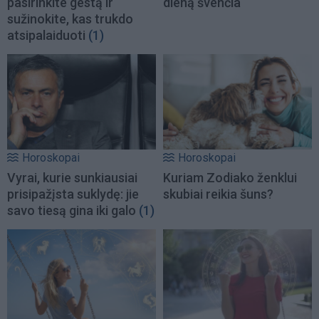
pasirinkite gestą ir
dieną švenčia
sužinokite, kas trukdo
atsipalaiduoti
(1)
Horoskopai
Horoskopai
Vyrai, kurie sunkiausiai
Kuriam Zodiako ženklui
prisipažįsta suklydę: jie
skubiai reikia šuns?
savo tiesą gina iki galo
(1)