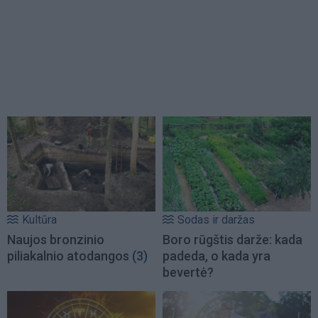
Kultūra
Sodas ir daržas
Naujos bronzinio
Boro rūgštis darže: kada
piliakalnio atodangos
(3)
padeda, o kada yra
bevertė?