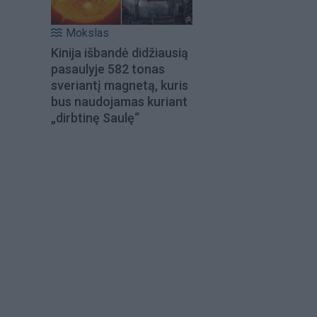
Mokslas
Kinija išbandė didžiausią
pasaulyje 582 tonas
sveriantį magnetą, kuris
bus naudojamas kuriant
„dirbtinę Saulę“