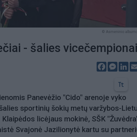
© Asmeninio albumo 
ečiai - šalies vicečempiona
Facebook
Messeng
Lin
ienomis Panevėžio "Cido" arenoje vyko
šalies sportinių šokių metų varžybos-Liet
 Klaipėdos licėjaus mokinė, SŠK "Žuvėdra
aistė Svajonė Jazilionytė kartu su partner