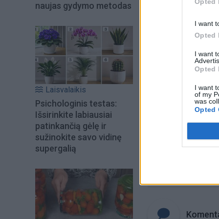
Šiuo metu skait
Opted 
naujas gydymo metodas
I want t
Opted 
I want 
Advertis
Opted 
I want t
Laisvalaikis
of my P
was col
Psichologinis testas:
Opted 
Išsirinkite labiausiai
patinkančią gėlę ir
sužinokite savo vidinę
supergalią
Raktažodžiai
sk
Komenta