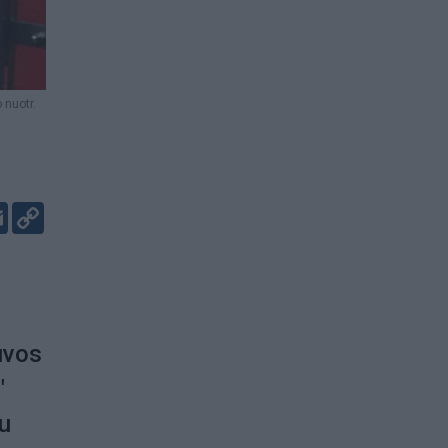
nuotr.
i
er
kedIn
Email
Copy
Link
uvos
"
iu