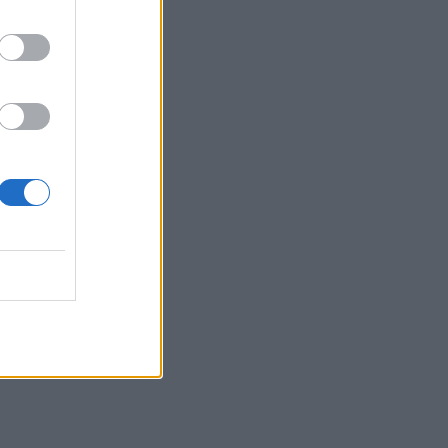
ro
os