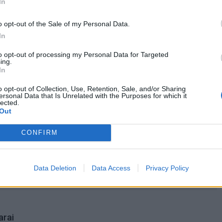
omiausi
In
Rekordiškai nusekęs Dunojus atidengė II pasaulinio ka
o opt-out of the Sale of my Personal Data.
laikų radinius
In
to opt-out of processing my Personal Data for Targeted
ing.
Mirė garsi lietuvių aktorė: „Jos vaidmenys išliks Lietuv
In
teatro istorijoje“
o opt-out of Collection, Use, Retention, Sale, and/or Sharing
ersonal Data that Is Unrelated with the Purposes for which it
lected.
„Fūristas“ į judrią sankryžą įlėkė „ant rankinio“: vilkiko
Out
puspriekabės ratai pakilo į orą
CONFIRM
Data Deletion
Data Access
Privacy Policy
aistė svajonė jazilionytė
Danil Sitovs
sportiniai šokiai
rai