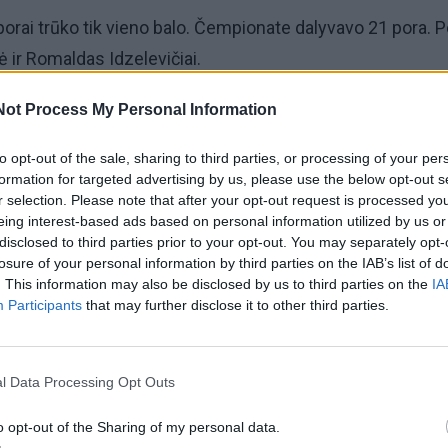
porai trūko tik vieno balo. Čempionate dalyvavo 21 pora. 
tė ir Romaldas Idzelevičiai.
Not Process My Personal Information
to opt-out of the sale, sharing to third parties, or processing of your per
formation for targeted advertising by us, please use the below opt-out s
r selection. Please note that after your opt-out request is processed y
eing interest-based ads based on personal information utilized by us or
disclosed to third parties prior to your opt-out. You may separately opt-
losure of your personal information by third parties on the IAB’s list of
. This information may also be disclosed by us to third parties on the
IA
Participants
that may further disclose it to other third parties.
acijos grįžusi Karina
Jūros šventę anksčiau puošęs
jo didžiausią savo
Anatolijus Klemencovas: gal jau
užtenka
l Data Processing Opt Outs
o opt-out of the Sharing of my personal data.