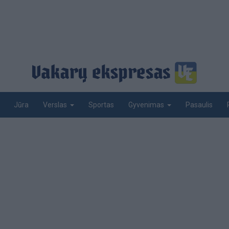
Jūra
Sportas
Pasaulis
Verslas
Gyvenimas