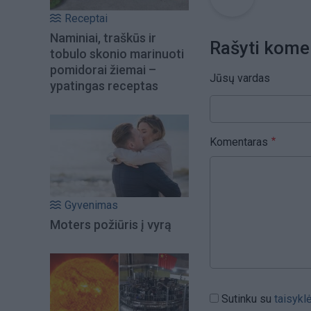
Receptai
Naminiai, traškūs ir
Rašyti kome
tobulo skonio marinuoti
pomidorai žiemai –
Jūsų vardas
ypatingas receptas
Komentaras
Gyvenimas
Moters požiūris į vyrą
Sutinku su
taisykl