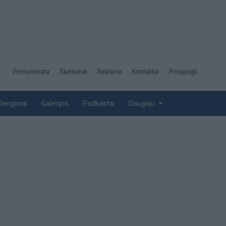
Desktop
Prenumerata
Skelbimai
Reklama
Kontaktai
Prisijungti
menu
top
Renginiai
Galerijos
Podkastai
Daugiau