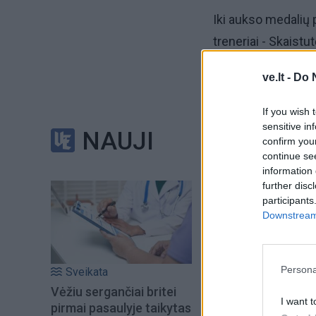
Iki aukso medalių 
treneriai - Skaistu
ve.lt -
Do 
If you wish 
sensitive in
NAUJI
confirm you
continue se
information 
further disc
participants
Downstream 
Į Klaipėdą iš emigr
Kučinskienė įvardi
norą
Persona
Sveikata
Vėžiu sergančiai britei
I want t
pirmai pasaulyje taikytas