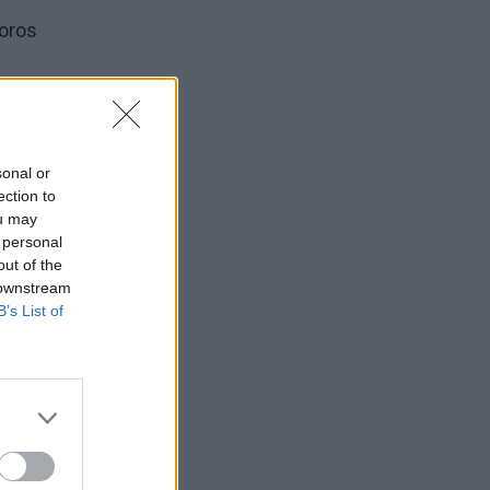
Poros
sonal or
ection to
ou may
 personal
out of the
 downstream
B’s List of