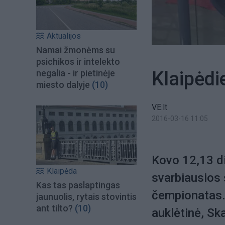
Aktualijos
Namai žmonėms su
psichikos ir intelekto
Klaipėdi
negalia - ir pietinėje
miesto dalyje
(10)
VE.lt
2016-03-16 11:05
Kovo 12,13 d
Klaipėda
svarbiausios 
Kas tas paslaptingas
čempionatas.
jaunuolis, rytais stovintis
ant tilto?
(10)
auklėtinė, Sk