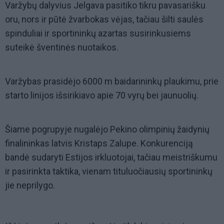
Varžybų dalyvius Jelgava pasitiko tikru pavasarišku
oru, nors ir pūtė žvarbokas vėjas, tačiau šilti saulės
spinduliai ir sportininkų azartas susirinkusiems
suteikė šventinės nuotaikos.
Varžybas prasidėjo 6000 m baidarininkų plaukimu, prie
starto linijos išsirikiavo apie 70 vyrų bei jaunuolių.
Šiame pogrupyje nugalėjo Pekino olimpinių žaidynių
finalininkas latvis Kristaps Zalupe. Konkurenciją
bandė sudaryti Estijos irkluotojai, tačiau meistriškumu
ir pasirinkta taktika, vienam tituluočiausių sportininkų
jie neprilygo.