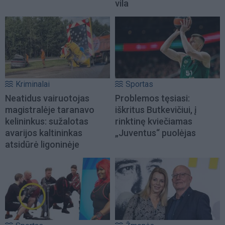
vila
Kriminalai
Sportas
Neatidus vairuotojas
Problemos tęsiasi:
magistralėje taranavo
iškritus Butkevičiui, į
kelininkus: sužalotas
rinktinę kviečiamas
avarijos kaltininkas
„Juventus“ puolėjas
atsidūrė ligoninėje