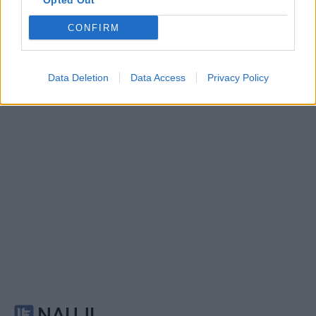
Opted Out
Sportas
Sportas
Lietuvos čempionų
„Neptūnas“ atsisveikino
CONFIRM
klaipėdiečių sveikata
su aukštaūgiu
rūpinsis naujas komandos
narys
Data Deletion
Data Access
Privacy Policy
NAUJI