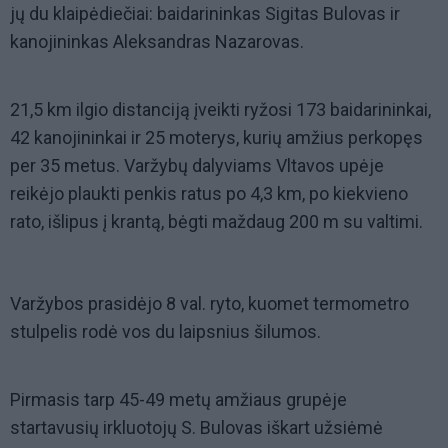
jų du klaipėdiečiai: baidarininkas Sigitas Bulovas ir
kanojininkas Aleksandras Nazarovas.
21,5 km ilgio distanciją įveikti ryžosi 173 baidarininkai,
42 kanojininkai ir 25 moterys, kurių amžius perkopęs
per 35 metus. Varžybų dalyviams Vltavos upėje
reikėjo plaukti penkis ratus po 4,3 km, po kiekvieno
rato, išlipus į krantą, bėgti maždaug 200 m su valtimi.
Varžybos prasidėjo 8 val. ryto, kuomet termometro
stulpelis rodė vos du laipsnius šilumos.
Pirmasis tarp 45-49 metų amžiaus grupėje
startavusių irkluotojų S. Bulovas iškart užsiėmė