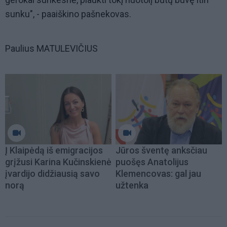
sunku", - paaiškino pašnekovas.
Paulius MATULEVIČIUS
Į Klaipėdą iš emigracijos
Jūros šventę anksčiau
grįžusi Karina Kučinskienė
puošęs Anatolijus
įvardijo didžiausią savo
Klemencovas: gal jau
norą
užtenka