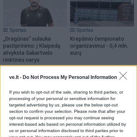
Sportas
Sportas
„Dragūnas“ sulaukė
Krepšinio čempionato
pastiprinimo: į Klaipėdą
organizavimui - 0,4 mln.
atvyksta Sakartvelo
eurų
rinktinės narys
ve.lt -
Do Not Process My Personal Information
If you wish to opt-out of the sale, sharing to third parties, or
processing of your personal or sensitive information for
targeted advertising by us, please use the below opt-out
Sportas
Sportas
section to confirm your selection. Please note that after your
Problemos tęsiasi:
Po rasizmo skandalo
opt-out request is processed you may continue seeing
iškritus Butkevičiui, į
prabilo pasaulio
interest-based ads based on personal information utilized by
us or personal information disclosed to third parties prior to
rinktinę kviečiamas
čempionei kenkęs lietuvis,