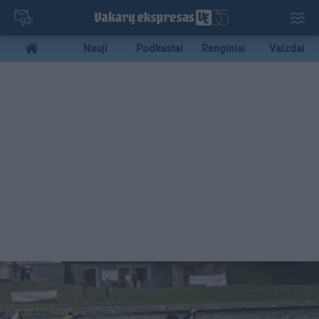
Pereiti
į
pagrindinį
Mobile
Nauji
Podkastai
Renginiai
Vaizdai
turinį
menu
bottom