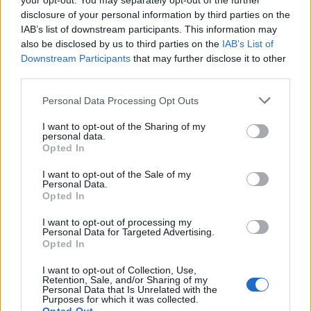
your opt-out. You may separately opt-out of the further
„Juventus“ puolėjas
jo veiksmus tirs policija
disclosure of your personal information by third parties on the
IAB’s list of downstream participants. This information may
also be disclosed by us to third parties on the
IAB’s List of
Downstream Participants
that may further disclose it to other
third parties.
Personal Data Processing Opt Outs
Sportas
Sportas
I want to opt-out of the Sharing of my
Aiškėja Modesto
Klaipėdos paplūdimių
personal data.
Opted In
Paulausko skulptūros
gelbėtojai – Lietuvos
pastatymo data:
čempionai: Juodkrantėje
I want to opt-out of the Sale of my
nuomonę apie ją išsakė ir
iškovojo pirmąją vietą
Personal Data.
Opted In
pats olimpinis čempionas
I want to opt-out of processing my
Personal Data for Targeted Advertising.
Opted In
I want to opt-out of Collection, Use,
Retention, Sale, and/or Sharing of my
Personal Data that Is Unrelated with the
Purposes for which it was collected.