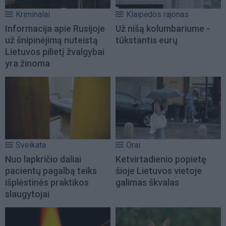
Kriminalai
Klaipėdos rajonas
Informacija apie Rusijoje
Už nišą kolumbariume -
už šnipinėjimą nuteistą
tūkstantis eurų
Lietuvos pilietį žvalgybai
yra žinoma
Sveikata
Orai
Nuo lapkričio daliai
Ketvirtadienio popietę
pacientų pagalbą teiks
šioje Lietuvos vietoje
išplėstinės praktikos
galimas škvalas
slaugytojai