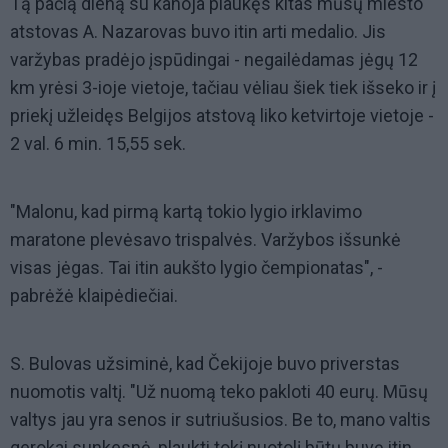
Tą pačią dieną su kanoja plaukęs kitas mūsų miesto
atstovas A. Nazarovas buvo itin arti medalio. Jis
varžybas pradėjo įspūdingai - negailėdamas jėgų 12
km yrėsi 3-ioje vietoje, tačiau vėliau šiek tiek išseko ir į
priekį užleidęs Belgijos atstovą liko ketvirtoje vietoje -
2 val. 6 min. 15,55 sek.
"Malonu, kad pirmą kartą tokio lygio irklavimo
maratone plevėsavo trispalvės. Varžybos išsunkė
visas jėgas. Tai itin aukšto lygio čempionatas", -
pabrėžė klaipėdiečiai.
S. Bulovas užsiminė, kad Čekijoje buvo priverstas
nuomotis valtį. "Už nuomą teko pakloti 40 eurų. Mūsų
valtys jau yra senos ir sutriušusios. Be to, mano valtis
gerokai sunkesnė, plaukti tokį nuotolį būtų buvę itin