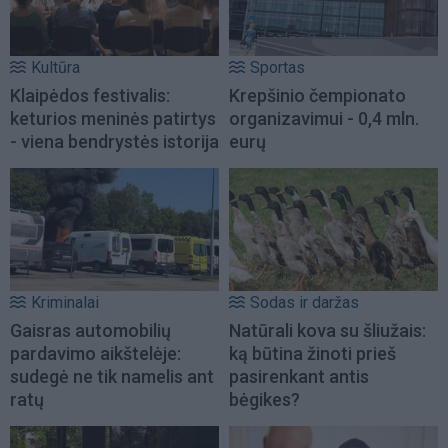
Kultūra
Sportas
Klaipėdos festivalis:
Krepšinio čempionato
keturios meninės patirtys
organizavimui - 0,4 mln.
- viena bendrystės istorija
eurų
Kriminalai
Sodas ir daržas
Gaisras automobilių
Natūrali kova su šliužais:
pardavimo aikštelėje:
ką būtina žinoti prieš
sudegė ne tik namelis ant
pasirenkant antis
ratų
bėgikes?