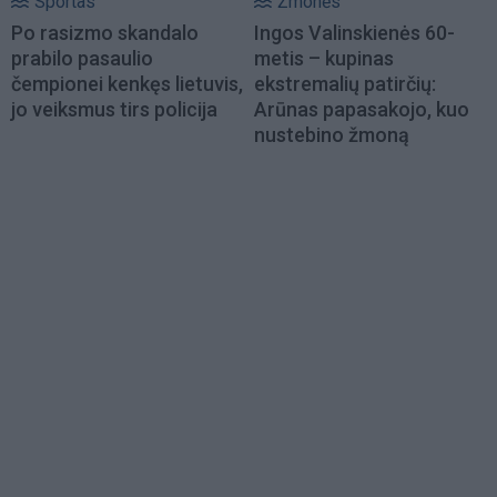
Sportas
Žmonės
Po rasizmo skandalo
Ingos Valinskienės 60-
prabilo pasaulio
metis – kupinas
čempionei kenkęs lietuvis,
ekstremalių patirčių:
jo veiksmus tirs policija
Arūnas papasakojo, kuo
nustebino žmoną
Load