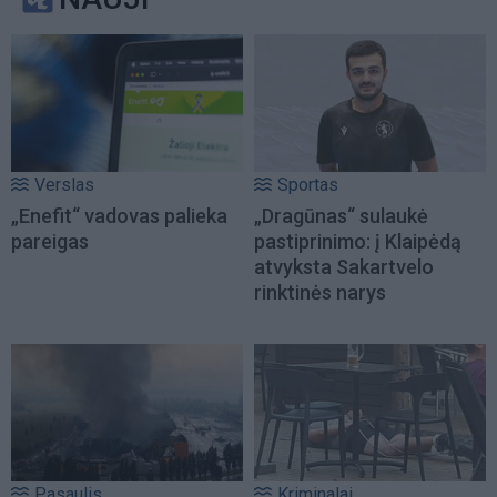
Verslas
Sportas
„Enefit“ vadovas palieka
„Dragūnas“ sulaukė
pareigas
pastiprinimo: į Klaipėdą
atvyksta Sakartvelo
rinktinės narys
Pasaulis
Kriminalai