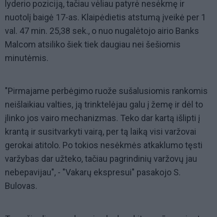
lyderio poziciją, tačiau vėliau patyrė nesėkmę ir
nuotolį baigė 17-as. Klaipėdietis atstumą įveikė per 1
val. 47 min. 25,38 sek., o nuo nugalėtojo airio Banks
Malcom atsiliko šiek tiek daugiau nei šešiomis
minutėmis.
"Pirmajame perbėgimo ruože sušalusiomis rankomis
neišlaikiau valties, ją trinktelėjau galu į žemę ir dėl to
įlinko jos vairo mechanizmas. Teko dar kartą išlipti į
krantą ir susitvarkyti vairą, per tą laiką visi varžovai
gerokai atitolo. Po tokios nesėkmės atkaklumo tęsti
varžybas dar užteko, tačiau pagrindinių varžovų jau
nebepavijau", - "Vakarų ekspresui" pasakojo S.
Bulovas.