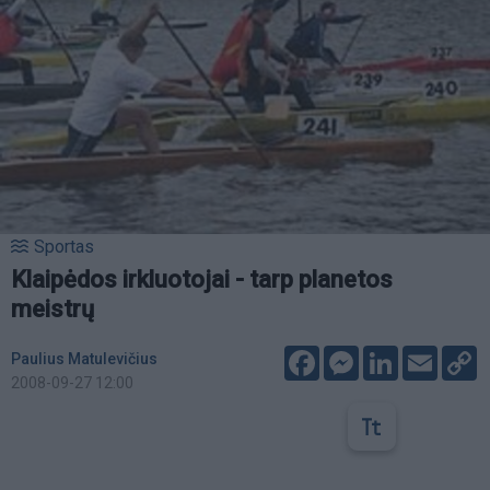
Sportas
Klaipėdos irkluotojai - tarp planetos
meistrų
Facebook
Messenger
LinkedIn
Email
C
Paulius Matulevičius
L
2008-09-27 12:00