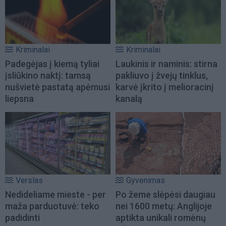
Kriminalai
Kriminalai
Padegėjas į kiemą tyliai
Laukinis ir naminis: stirna
įsliūkino naktį: tamsą
pakliuvo į žvejų tinklus,
nušvietė pastatą apėmusi
karvė įkrito į melioracinį
liepsna
kanalą
Verslas
Gyvenimas
Nedideliame mieste - per
Po žeme slėpėsi daugiau
maža parduotuvė: teko
nei 1600 metų: Anglijoje
padidinti
aptikta unikali romėnų