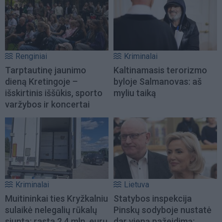
Renginiai
Kriminalai
Tarptautinę jaunimo
Kaltinamasis terorizmo
dieną Kretingoje –
byloje Salmanovas: aš
išskirtinis iššūkis, sporto
myliu taiką
varžybos ir koncertai
Kriminalai
Lietuva
Muitininkai ties Kryžkalniu
Statybos inspekcija
sulaikė nelegalių rūkalų
Pinskų sodyboje nustatė
siuntą: rasta 2,4 mln. eurų
dar vieną pažeidimą: