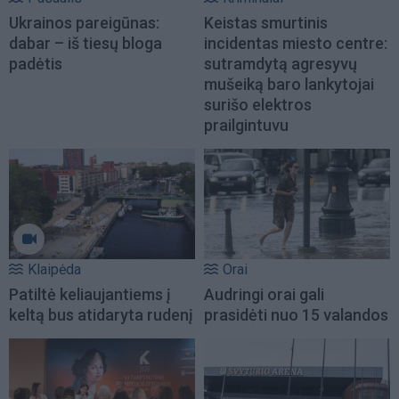
Ukrainos pareigūnas:
Keistas smurtinis
dabar – iš tiesų bloga
incidentas miesto centre:
padėtis
sutramdytą agresyvų
mušeiką baro lankytojai
surišo elektros
prailgintuvu
Klaipėda
Orai
Patiltė keliaujantiems į
Audringi orai gali
keltą bus atidaryta rudenį
prasidėti nuo 15 valandos