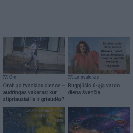
Orai
Laisvalaikis
Orai: po tvankios dienos –
Rugpjūčio 6-ąją vardo
audringas vakaras: kur
dieną švenčia
stipriausiai lis ir griaudės?