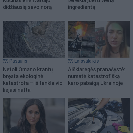
Kučinskienė įvardijo
tereikia įberti vieną
didžiausią savo norą
ingredientą
Pasaulis
Laisvalaikis
Netoli Omano krantų
Aiškiaregės pranašystė:
bręsta ekologinė
numatė katastrofišką
katastrofa – iš tanklaivio
karo pabaigą Ukrainoje
liejasi nafta