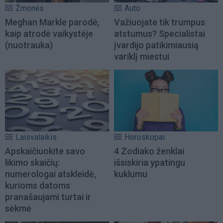
Žmonės
Auto
Meghan Markle parodė,
Važiuojate tik trumpus
kaip atrodė vaikystėje
atstumus? Specialistai
(nuotrauka)
įvardijo patikimiausią
variklį miestui
Laisvalaikis
Horoskopai
Apskaičiuokite savo
4 Zodiako ženklai
likimo skaičių:
išsiskiria ypatingu
numerologai atskleidė,
kuklumu
kurioms datoms
pranašaujami turtai ir
sėkmė