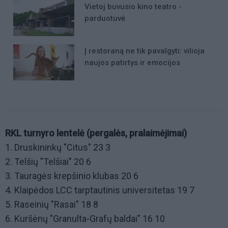
Vietoj buvusio kino teatro -
parduotuvė
Į restoraną ne tik pavalgyti: vilioja
naujos patirtys ir emocijos
RKL turnyro lentelė (pergalės, pralaimėjimai)
1. Druskininkų "Citus" 23 3
2. Telšių "Telšiai" 20 6
3. Tauragės krepšinio klubas 20 6
4. Klaipėdos LCC tarptautinis universitetas 19 7
5. Raseinių "Rasai" 18 8
6. Kuršėnų "Granulta-Grafų baldai" 16 10