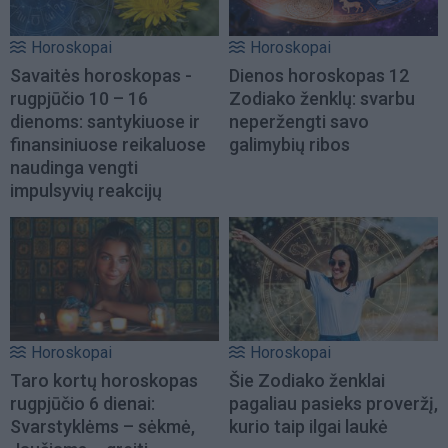
Horoskopai
Horoskopai
Savaitės horoskopas -
Dienos horoskopas 12
rugpjūčio 10 – 16
Zodiako ženklų: svarbu
dienoms: santykiuose ir
neperžengti savo
finansiniuose reikaluose
galimybių ribos
naudinga vengti
impulsyvių reakcijų
Horoskopai
Horoskopai
Taro kortų horoskopas
Šie Zodiako ženklai
rugpjūčio 6 dienai:
pagaliau pasieks proveržį,
Svarstyklėms – sėkmė,
kurio taip ilgai laukė