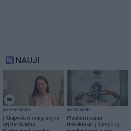
NAUJI
Podkastai
Sveikata
Į Klaipėda iš emigracijos
Plaukai mažiau
grįžusi Karina
riebaluosis: į šampūną