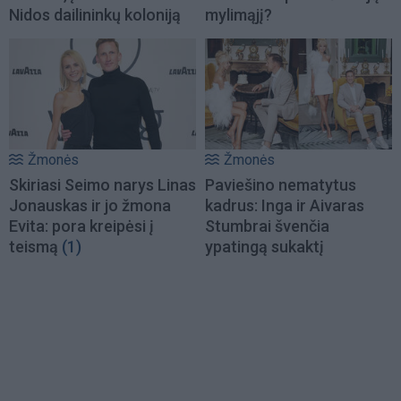
Nidos dailininkų koloniją
mylimąjį?
Žmonės
Žmonės
Skiriasi Seimo narys Linas
Paviešino nematytus
Jonauskas ir jo žmona
kadrus: Inga ir Aivaras
Evita: pora kreipėsi į
Stumbrai švenčia
teismą
(1)
ypatingą sukaktį