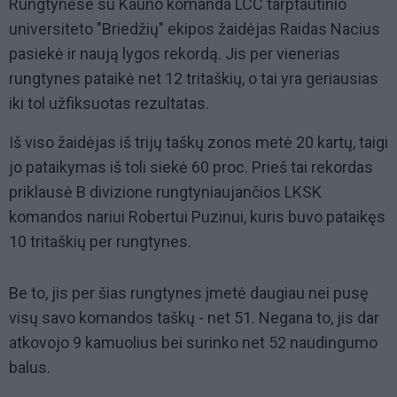
Rungtynėse su Kauno komanda LCC tarptautinio
universiteto "Briedžių" ekipos žaidėjas Raidas Nacius
pasiekė ir naują lygos rekordą. Jis per vienerias
rungtynes pataikė net 12 tritaškių, o tai yra geriausias
iki tol užfiksuotas rezultatas.
Iš viso žaidėjas iš trijų taškų zonos metė 20 kartų, taigi
jo pataikymas iš toli siekė 60 proc. Prieš tai rekordas
priklausė B divizione rungtyniaujančios LKSK
komandos nariui Robertui Puzinui, kuris buvo pataikęs
10 tritaškių per rungtynes.
Be to, jis per šias rungtynes įmetė daugiau nei pusę
visų savo komandos taškų - net 51. Negana to, jis dar
atkovojo 9 kamuolius bei surinko net 52 naudingumo
balus.