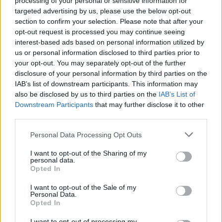
processing of your personal or sensitive information for
targeted advertising by us, please use the below opt-out
section to confirm your selection. Please note that after your
opt-out request is processed you may continue seeing
interest-based ads based on personal information utilized by
us or personal information disclosed to third parties prior to
your opt-out. You may separately opt-out of the further
TAIP PAT SKAITYKITE
disclosure of your personal information by third parties on the
IAB’s list of downstream participants. This information may
also be disclosed by us to third parties on the
IAB’s List of
Downstream Participants
that may further disclose it to other
third parties.
Personal Data Processing Opt Outs
Sportas
Sportas
I want to opt-out of the Sharing of my
personal data.
Aiškėja Modesto
Klaipėdos paplūdimių
Opted In
Paulausko skulptūros
gelbėtojai – Lietuvos
pastatymo data:
čempionai: Juodkrantėje
I want to opt-out of the Sale of my
Personal Data.
nuomonę apie ją išsakė ir
iškovojo pirmąją vietą
Opted In
pats olimpinis čempionas
I want to opt-out of processing my