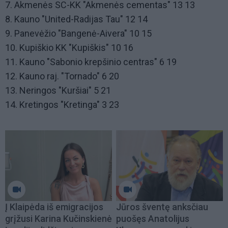
7. Akmenės SC-KK "Akmenės cementas" 13 13
8. Kauno "United-Radijas Tau" 12 14
9. Panevėžio "Bangenė-Aivera" 10 15
10. Kupiškio KK "Kupiškis" 10 16
11. Kauno "Sabonio krepšinio centras" 6 19
12. Kauno raj. "Tornado" 6 20
13. Neringos "Kuršiai" 5 21
14. Kretingos "Kretinga" 3 23
Į Klaipėda iš emigracijos
Jūros šventę anksčiau
grįžusi Karina Kučinskienė
puošęs Anatolijus