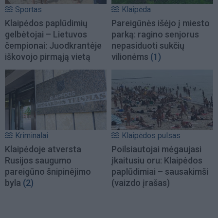
Sportas
Klaipėda
Klaipėdos paplūdimių
Pareigūnės išėjo į miesto
gelbėtojai – Lietuvos
parką: ragino senjorus
čempionai: Juodkrantėje
nepasiduoti sukčių
iškovojo pirmąją vietą
vilionėms
(1)
Kriminalai
Klaipėdos pulsas
Klaipėdoje atversta
Poilsiautojai mėgaujasi
Rusijos saugumo
įkaitusiu oru: Klaipėdos
pareigūno šnipinėjimo
paplūdimiai – sausakimši
byla
(2)
(vaizdo įrašas)