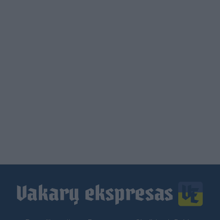
Load
More