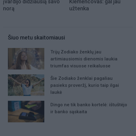
įvardijo didžiausią savo
Klemencovas: gal jau
norą
užtenka
Šiuo metu skaitomiausi
Trijų Zodiako ženklų jau
artimiausiomis dienomis laukia
triumfas visuose reikaluose
Šie Zodiako ženklai pagaliau
pasieks proveržį, kurio taip ilgai
laukė
Dingo ne tik banko kortelė: ištuštėjo
ir banko sąskaita