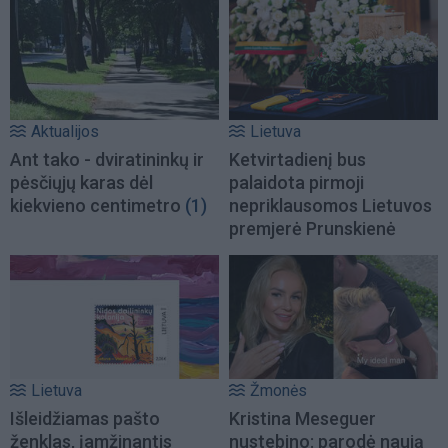
Aktualijos
Lietuva
Ant tako - dviratininkų ir
Ketvirtadienį bus
pėsčiųjų karas dėl
palaidota pirmoji
kiekvieno centimetro
(1)
nepriklausomos Lietuvos
premjerė Prunskienė
Lietuva
Žmonės
Išleidžiamas pašto
Kristina Meseguer
ženklas, įamžinantis
nustebino: parodė naują