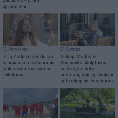
Jaučiams – greiti
sprendimai
Horoskopai
Sportas
Trijų Zodiako ženklų jau
Aiškėja Modesto
artimiausiomis dienomis
Paulausko skulptūros
laukia triumfas visuose
pastatymo data:
reikaluose
nuomonę apie ją išsakė ir
pats olimpinis čempionas