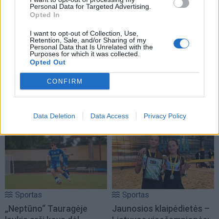
Personal Data for Targeted Advertising.
Opted In
I want to opt-out of Collection, Use,
Retention, Sale, and/or Sharing of my
Personal Data that Is Unrelated with the
Purposes for which it was collected.
Opted Out
Sportas
Sportas
Lietuvos čempionų
„Neptūnas“ atsisveikino
CONFIRM
klaipėdiečių sveikata
su aukštaūgiu
rūpinsis naujas komandos
narys
Data Deletion
Data Access
Privacy Policy
Sportas
Sportas
„Neptūno“ Tauragėje
Jaunosios klaipėdietės –