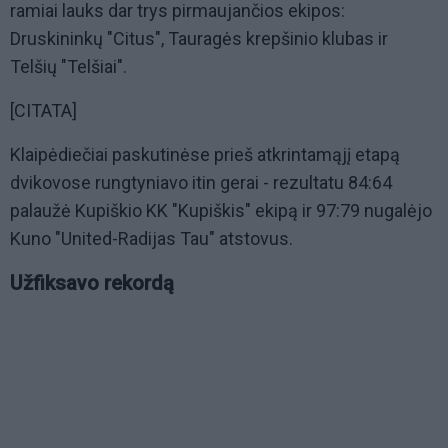
ramiai lauks dar trys pirmaujančios ekipos:
Druskininkų "Citus", Tauragės krepšinio klubas ir
Telšių "Telšiai".
[CITATA]
Klaipėdiečiai paskutinėse prieš atkrintamąjį etapą
dvikovose rungtyniavo itin gerai - rezultatu 84:64
palaužė Kupiškio KK "Kupiškis" ekipą ir 97:79 nugalėjo
Kuno "United-Radijas Tau" atstovus.
Užfiksavo rekordą