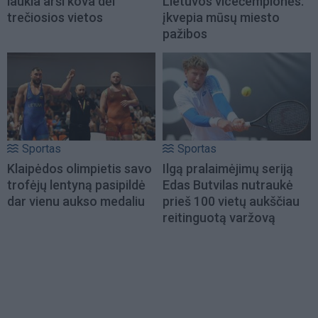
laukia arši kova dėl
Lietuvos vicečempionės:
trečiosios vietos
įkvepia mūsų miesto
pažibos
Sportas
Sportas
Klaipėdos olimpietis savo
Ilgą pralaimėjimų seriją
trofėjų lentyną pasipildė
Edas Butvilas nutraukė
dar vienu aukso medaliu
prieš 100 vietų aukščiau
reitinguotą varžovą