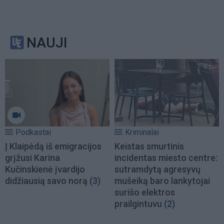
NAUJI
Podkastai
Kriminalai
Į Klaipėdą iš emigracijos
Keistas smurtinis
grįžusi Karina
incidentas miesto centre:
Kučinskienė įvardijo
sutramdytą agresyvų
didžiausią savo norą
(3)
mušeiką baro lankytojai
surišo elektros
prailgintuvu
(2)