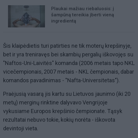
Plaukai mažiau riebaluosis: į
šampūną tereikia įberti vieną
ingredientą
Šis klaipėdietis turi patirties ne tik moterų krepšinyje,
bet ir yra treniravęs bei skambių pergalių iškovojęs su
"Naftos-Uni-Laivitės" komanda (2006 metais tapo NKL
vicečempionais, 2007 metais - NKL čempionais, dabar
komandos pavadinimas - "Nafta-Universitetas").
Praėjusią vasarą jis kartu su Lietuvos jaunimo (iki 20
metų) merginų rinktine dalyvavo Vengrijoje
vykusiame Europos krepšinio čempionate. Tąsyk
rezultatai nebuvo tokie, kokių norėta - iškovota
devintoji vieta.