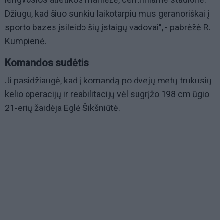
Džiugu, kad šiuo sunkiu laikotarpiu mus geranoriškai į
sporto bazes įsileido šių įstaigų vadovai", - pabrėžė R.
Kumpienė.
Komandos sudėtis
Ji pasidžiaugė, kad į komandą po dvejų metų trukusių
kelio operacijų ir reabilitacijų vėl sugrįžo 198 cm ūgio
21-erių žaidėja Eglė Šikšniūtė.