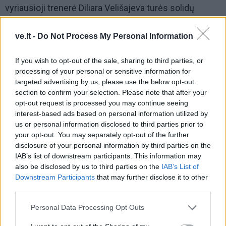
vyriausioji trenerė Diliara Velišajeva turės solidų
konsultantą - Lietuvos moterų rinktinės strategą ir
savo vyrą Algirdą Paulauską. Jis šį sezoną nutarė
ve.lt -
Do Not Process My Personal Information
netreniruoti jokios komandos, bet patarimais žada
If you wish to opt-out of the sale, sharing to third parties, or
padėti jaunai vilniečių ekipai, tad rinktinės trenerį bus
processing of your personal or sensitive information for
galima dažniau pamatyti LMKL arenose. Šį sezoną
targeted advertising by us, please use the below opt-out
LMKL klubai galės turėti daugiau legionierių - keturias.
section to confirm your selection. Please note that after your
opt-out request is processed you may continue seeing
LMKL reguliariojo sezono rungtynės bus žaidžiamos
interest-based ads based on personal information utilized by
penktadieniais ir šeštadieniais. Čempionatas vyks
us or personal information disclosed to third parties prior to
dviem etapais - varžybų sistema lieka ta pati, kaip ir
your opt-out. You may separately opt-out of the further
disclosure of your personal information by third parties on the
praėjusį sezoną. I etapas - LMKL reguliarusis
IAB’s list of downstream participants. This information may
čempionatas - vyks keturių ratų sistema. Į II etapą -
also be disclosed by us to third parties on the
IAB’s List of
atkrintamąsias varžybas - pateks 6 stipriausios LMKL
Downstream Participants
that may further disclose it to other
third parties.
reguliariojo čempionato komandos. Paskutinę vietą
reguliariajame čempionate užėmusi komanda LMKL ir
Personal Data Processing Opt Outs
LKF sprendimu iškris į žemesnę moterų krepšinio