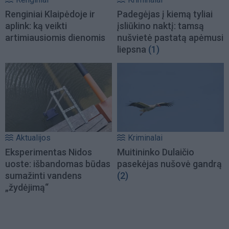
Renginiai Klaipėdoje ir
Padegėjas į kiemą tyliai
aplink: ką veikti
įsliūkino naktį: tamsą
artimiausiomis dienomis
nušvietė pastatą apėmusi
liepsna
(1)
Aktualijos
Kriminalai
Eksperimentas Nidos
Muitininko Dulaičio
uoste: išbandomas būdas
pasekėjas nušovė gandrą
sumažinti vandens
(2)
„žydėjimą“