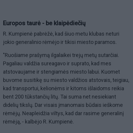
Europos taurė - be klaipėdiečių
R. Kumpienė pabrėžė, kad šiuo metu klubas neturi
jokio generalinio rėmėjo ir tikisi miesto paramos.
"Ruošiame prašymą ilgalaikei trejų metų sutarčiai.
Pagaliau valdžia sureagavo ir suprato, kad mes
atstovaujame ir stengiamės miesto labui. Kuomet
buvome susitikę su miesto valdžios atstovais, teigiau,
kad transportui, kelionėms ir kitoms išlaidoms reikia
bent 200 tūkstančių litų. Tai suma net nesiekiant
didelių tikslų. Dar visais įmanomais būdais ieškome
rėmėjų. Neapleidžia viltys, kad dar rasime generalinį
rėmėją, - kalbėjo R. Kumpienė.