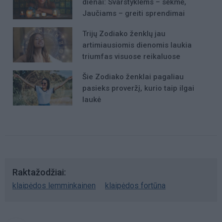
dienai: Svarstyklėms – sėkmė,
Jaučiams – greiti sprendimai
Trijų Zodiako ženklų jau
artimiausiomis dienomis laukia
triumfas visuose reikaluose
Šie Zodiako ženklai pagaliau
pasieks proveržį, kurio taip ilgai
laukė
Raktažodžiai
klaipėdos lemminkainen
klaipėdos fortūna