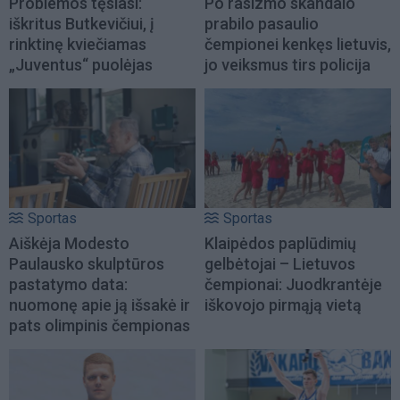
Problemos tęsiasi:
Po rasizmo skandalo
iškritus Butkevičiui, į
prabilo pasaulio
rinktinę kviečiamas
čempionei kenkęs lietuvis,
„Juventus“ puolėjas
jo veiksmus tirs policija
Sportas
Sportas
Aiškėja Modesto
Klaipėdos paplūdimių
Paulausko skulptūros
gelbėtojai – Lietuvos
pastatymo data:
čempionai: Juodkrantėje
nuomonę apie ją išsakė ir
iškovojo pirmąją vietą
pats olimpinis čempionas