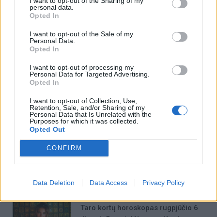
I want to opt-out of the Sharing of my
lygą.
personal data.
Opted In
I want to opt-out of the Sale of my
Personal Data.
Opted In
I want to opt-out of processing my
Personal Data for Targeted Advertising.
Opted In
I want to opt-out of Collection, Use,
Į Klaipėdą iš emigracijos
Jūros šventę anksčiau
Retention, Sale, and/or Sharing of my
Personal Data that Is Unrelated with the
grįžusi Karina Kučinskienė
puošęs Anatolijus
Purposes for which it was collected.
įvardijo didžiausią savo
Klemencovas: gal jau
Opted Out
norą
užtenka
CONFIRM
Data Deletion
Data Access
Privacy Policy
Šiuo metu skaitomiausi
Taro kortų horoskopas rugpjūčio 6