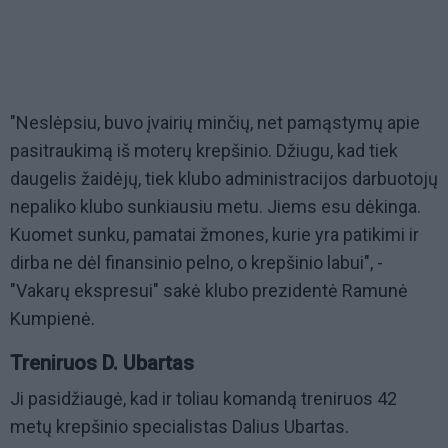
"Neslėpsiu, buvo įvairių minčių, net pamąstymų apie
pasitraukimą iš moterų krepšinio. Džiugu, kad tiek
daugelis žaidėjų, tiek klubo administracijos darbuotojų
nepaliko klubo sunkiausiu metu. Jiems esu dėkinga.
Kuomet sunku, pamatai žmones, kurie yra patikimi ir
dirba ne dėl finansinio pelno, o krepšinio labui", -
"Vakarų ekspresui" sakė klubo prezidentė Ramunė
Kumpienė.
Treniruos D. Ubartas
Ji pasidžiaugė, kad ir toliau komandą treniruos 42
metų krepšinio specialistas Dalius Ubartas.