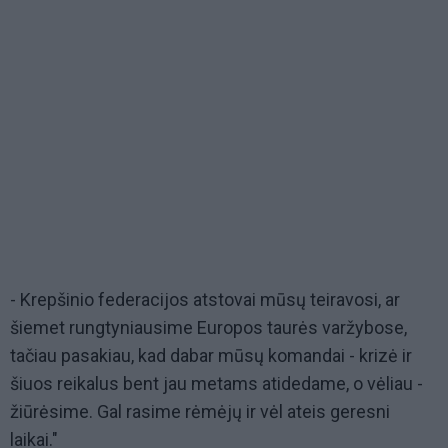
- Krepšinio federacijos atstovai mūsų teiravosi, ar
šiemet rungtyniausime Europos taurės varžybose,
tačiau pasakiau, kad dabar mūsų komandai - krizė ir
šiuos reikalus bent jau metams atidedame, o vėliau -
žiūrėsime. Gal rasime rėmėjų ir vėl ateis geresni
laikai."