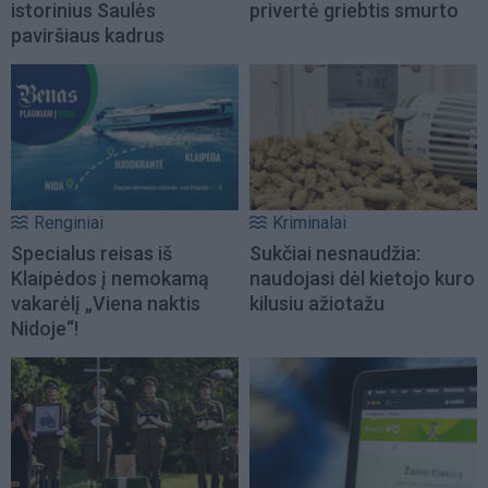
istorinius Saulės
privertė griebtis smurto
paviršiaus kadrus
Renginiai
Kriminalai
Specialus reisas iš
Sukčiai nesnaudžia:
Klaipėdos į nemokamą
naudojasi dėl kietojo kuro
vakarėlį „Viena naktis
kilusiu ažiotažu
Nidoje“!