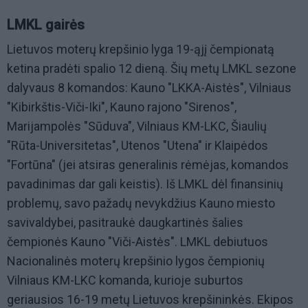
LMKL gairės
Lietuvos moterų krepšinio lyga 19-ąjį čempionatą
ketina pradėti spalio 12 dieną. Šių metų LMKL sezone
dalyvaus 8 komandos: Kauno "LKKA-Aistės", Vilniaus
"Kibirkštis-Viči-Iki", Kauno rajono "Sirenos",
Marijampolės "Sūduva", Vilniaus KM-LKC, Šiaulių
"Rūta-Universitetas", Utenos "Utena" ir Klaipėdos
"Fortūna" (jei atsiras generalinis rėmėjas, komandos
pavadinimas dar gali keistis). Iš LMKL dėl finansinių
problemų, savo pažadų nevykdžius Kauno miesto
savivaldybei, pasitraukė daugkartinės šalies
čempionės Kauno "Viči-Aistės". LMKL debiutuos
Nacionalinės moterų krepšinio lygos čempionių
Vilniaus KM-LKC komanda, kurioje suburtos
geriausios 16-19 metų Lietuvos krepšininkės. Ekipos