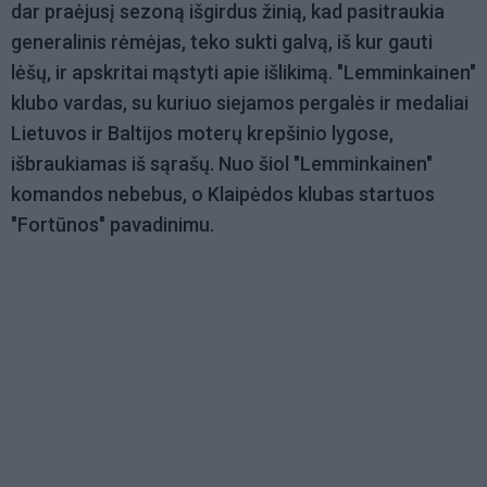
dar praėjusį sezoną išgirdus žinią, kad pasitraukia
generalinis rėmėjas, teko sukti galvą, iš kur gauti
lėšų, ir apskritai mąstyti apie išlikimą. "Lemminkainen"
klubo vardas, su kuriuo siejamos pergalės ir medaliai
Lietuvos ir Baltijos moterų krepšinio lygose,
išbraukiamas iš sąrašų. Nuo šiol "Lemminkainen"
komandos nebebus, o Klaipėdos klubas startuos
"Fortūnos" pavadinimu.