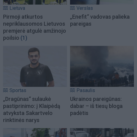
Lietuva
Verslas
Pirmoji atkurtos
„Enefit“ vadovas palieka
nepriklausomos Lietuvos
pareigas
premjerė atgulė amžinojo
poilsio
(1)
Sportas
Pasaulis
„Dragūnas“ sulaukė
Ukrainos pareigūnas:
pastiprinimo: į Klaipėdą
dabar – iš tiesų bloga
atvyksta Sakartvelo
padėtis
rinktinės narys