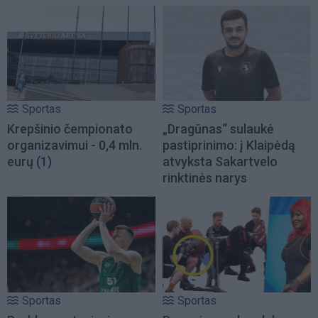
Sportas
Sportas
Krepšinio čempionato
„Dragūnas“ sulaukė
organizavimui - 0,4 mln.
pastiprinimo: į Klaipėdą
eurų
(1)
atvyksta Sakartvelo
rinktinės narys
Sportas
Sportas