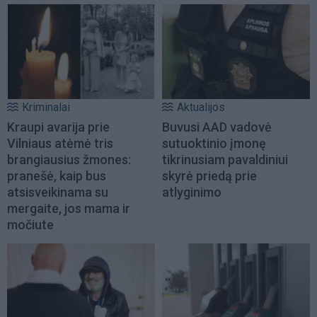
Kriminalai
Aktualijos
Kraupi avarija prie
Buvusi AAD vadovė
Vilniaus atėmė tris
sutuoktinio įmonę
brangiausius žmones:
tikrinusiam pavaldiniui
pranešė, kaip bus
skyrė priedą prie
atsisveikinama su
atlyginimo
mergaite, jos mama ir
močiute