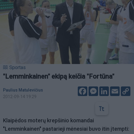
Sportas
"Lemminkainen" ekipą keičia "Fortūna"
Facebook
Messenger
LinkedIn
Email
C
Paulius Matulevičius
L
2012-09-14 19:29
Klaipėdos moterų krepšinio komandai
"Lemminkainen" pastarieji mėnesiai buvo itin įtempti: