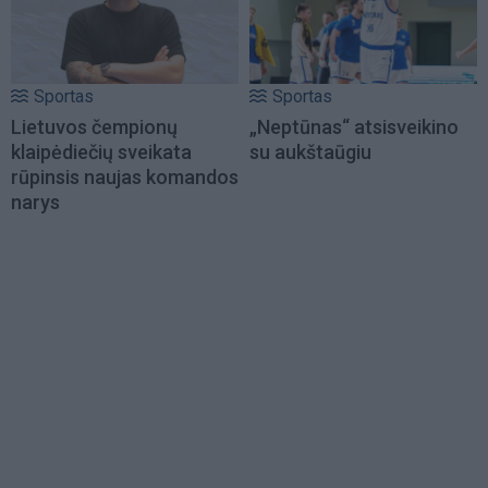
Sportas
Sportas
Lietuvos čempionų
„Neptūnas“ atsisveikino
klaipėdiečių sveikata
su aukštaūgiu
rūpinsis naujas komandos
narys