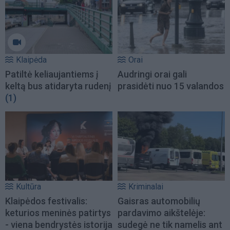
Klaipėda
Orai
Patiltė keliaujantiems į
Audringi orai gali
keltą bus atidaryta rudenį
prasidėti nuo 15 valandos
(1)
Kultūra
Kriminalai
Klaipėdos festivalis:
Gaisras automobilių
keturios meninės patirtys
pardavimo aikštelėje:
- viena bendrystės istorija
sudegė ne tik namelis ant