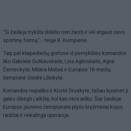
"Ši žaidėja trykšta dideliu nori žaisti ir vėl atgauti savo
sportinę formą", - teigė R. Kumpienė.
Taip pat klaipėdiečių gretose iš pernykštės komandos
liko Gabrielė Gutkauskaitė, Lina Aglinskaitė, Agnė
Černeckytė, Milana Matiaš ir Europos 16-mečių
čempionė Giedrė Lileikytė.
Komandos nepaliko ir Kristė Druskytė, tačiau kuomet ji
galės išbėgti į aikštę, kol kas nėra aišku. Šiai žaidėjai
Europos jaunimo čempionate plyšo kryžminiai kojos
raiščiai ir reikalinga operacija.