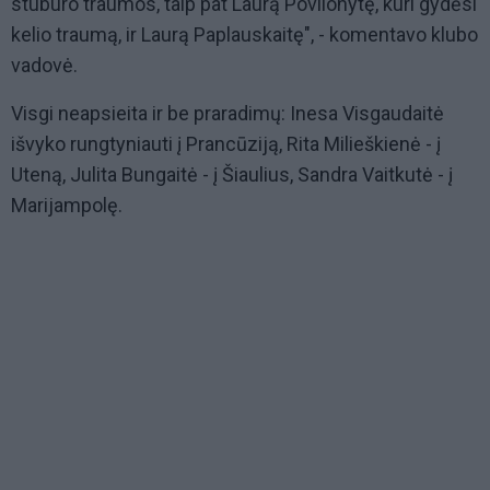
stuburo traumos, taip pat Laurą Povilonytę, kuri gydėsi
kelio traumą, ir Laurą Paplauskaitę", - komentavo klubo
vadovė.
Visgi neapsieita ir be praradimų: Inesa Visgaudaitė
išvyko rungtyniauti į Prancūziją, Rita Milieškienė - į
Uteną, Julita Bungaitė - į Šiaulius, Sandra Vaitkutė - į
Marijampolę.