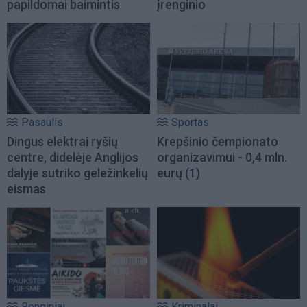
papildomai baimintis
įrenginio
Pasaulis
Sportas
Dingus elektrai ryšių
Krepšinio čempionato
centre, didelėje Anglijos
organizavimui - 0,4 mln.
dalyje sutriko geležinkelių
eurų
(1)
eismas
Renginiai
Kriminalai