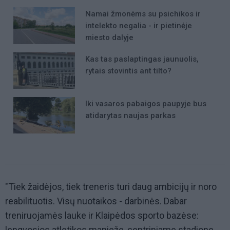
Namai žmonėms su psichikos ir
intelekto negalia - ir pietinėje
miesto dalyje
Kas tas paslaptingas jaunuolis,
rytais stovintis ant tilto?
Iki vasaros pabaigos paupyje bus
atidarytas naujas parkas
"Tiek žaidėjos, tiek treneris turi daug ambicijų ir noro
reabilituotis. Visų nuotaikos - darbinės. Dabar
treniruojamės lauke ir Klaipėdos sporto bazėse:
lengvosios atletikos manieže, centriniame stadione.