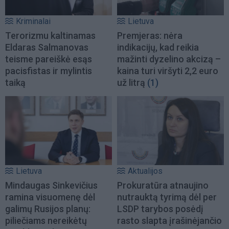
Kriminalai
Lietuva
Terorizmu kaltinamas
Premjeras: nėra
Eldaras Salmanovas
indikacijų, kad reikia
teisme pareiškė esąs
mažinti dyzelino akcizą –
pacisfistas ir mylintis
kaina turi viršyti 2,2 euro
taiką
už litrą
(1)
Lietuva
Aktualijos
Mindaugas Sinkevičius
Prokuratūra atnaujino
ramina visuomenę dėl
nutrauktą tyrimą dėl per
galimų Rusijos planų:
LSDP tarybos posėdį
piliečiams nereikėtų
rasto slapta įrašinėjančio