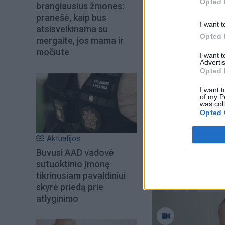
Opted 
brangiausius žmones:
pranešė, kaip bus
I want t
atsisveikinama su
Opted 
mergaite, jos mama ir
močiute
I want 
Advertis
Opted 
I want t
of my P
was col
Opted 
Aktualijos
Buvusi AAD vadovė
sutuoktinio įmonę
tikrinusiam pavaldiniui
skyrė priedą prie
atlyginimo