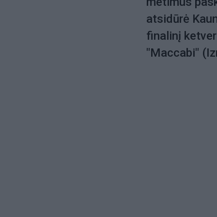
metimus pask
atsidūrė Kauno
finalinį ketv
"Maccabi" (Iz