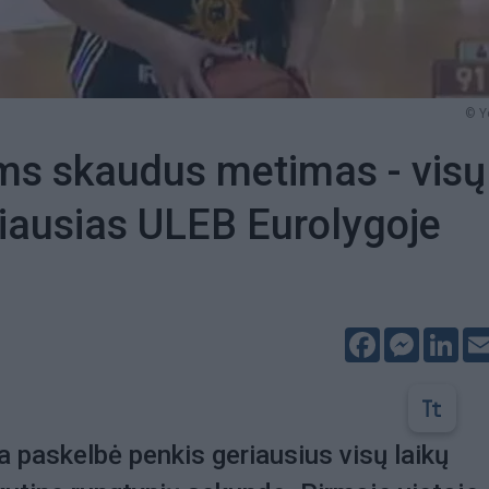
© Y
ms skaudus metimas - visų
riausias ULEB Eurolygoje
Facebook
Messeng
Lin
 paskelbė penkis geriausius visų laikų