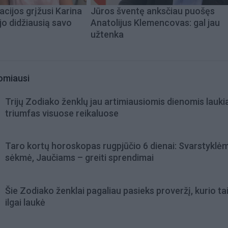
acijos grįžusi Karina
Jūros šventę anksčiau puošęs
jo didžiausią savo
Anatolijus Klemencovas: gal jau
užtenka
omiausi
Trijų Zodiako ženklų jau artimiausiomis dienomis lauki
triumfas visuose reikaluose
Taro kortų horoskopas rugpjūčio 6 dienai: Svarstyklė
sėkmė, Jaučiams – greiti sprendimai
Šie Zodiako ženklai pagaliau pasieks proveržį, kurio ta
ilgai laukė