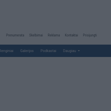
Desktop
Prenumerata
Skelbimai
Reklama
Kontaktai
Prisijungti
menu
top
Renginiai
Galerijos
Podkastai
Daugiau