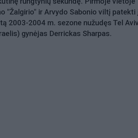
utinę rungtynių sekundę. Pirmoje vietoje
 "Žalgirio" ir Arvydo Sabonio viltį patekti 
ertą 2003-2004 m. sezone nužudęs Tel Avi
raelis) gynėjas Derrickas Sharpas.