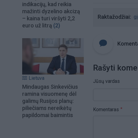
indikacijų, kad reikia
mažinti dyzelino akcizą
Raktažodžiai
g
– kaina turi viršyti 2,2
euro už litrą
(2)
Komenta
Rašyti kome
Lietuva
Jūsų vardas
Mindaugas Sinkevičius
ramina visuomenę dėl
galimų Rusijos planų:
piliečiams nereikėtų
Komentaras
papildomai baimintis