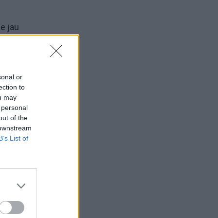
e jau
Jį
nt į
sonal or
ection to
ou may
 personal
out of the
 downstream
B’s List of