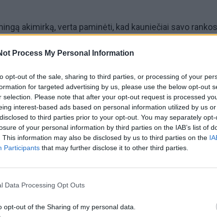
ingą akimirką, verta paminėti, kad kauniečiai savo rankos
s jiems leistų patekti tarp keturių geriausių Senojo žemyno
Not Process My Personal Information
susitikimo pabaigoje turėjo trijų taškų pranašumą - 94:91. 
aidėjas Giedrius Gustas, prieš kurį buvo prasižengta skuba
to opt-out of the sale, sharing to third parties, or processing of your per
au dabar Zgorželeco "Turow" (Lenkija) spalvas ginantis
formation for targeted advertising by us, please use the below opt-out s
r selection. Please note that after your opt-out request is processed y
tė abu metimus, o kitoje atakoje "Žalgiris" gavo baudą -
eing interest-based ads based on personal information utilized by us or
taiklų metimą, nuvedusį "Maccabi" į pratęsimą, o iš ten - į
disclosed to third parties prior to your opt-out. You may separately opt-
losure of your personal information by third parties on the IAB’s list of
. This information may also be disclosed by us to third parties on the
IA
Participants
that may further disclose it to other third parties.
l Data Processing Opt Outs
o opt-out of the Sharing of my personal data.