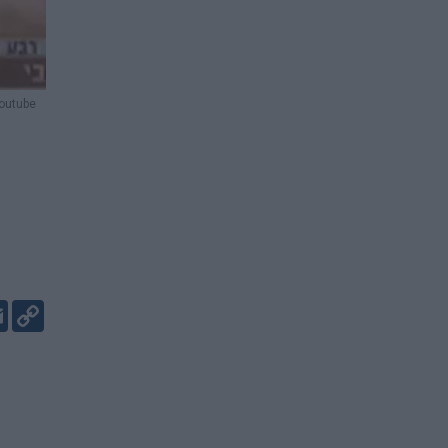
outube
er
kedIn
Email
Copy
Link