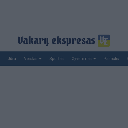
Jūra
Sportas
Pasaulis
Verslas
Gyvenimas