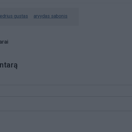
iedrius gustas
arvydas sabonis
rai
ntarą