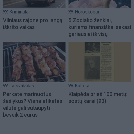
Kriminalai
Horoskopai
Vilniaus rajone pro langą
5 Zodiako ženklai,
iškrito vaikas
kuriems finansiškai sekasi
geriausiai iš visų
Laisvalaikis
Kultūra
Perkate marinuotus
Klaipėda prieš 100 metų:
šašlykus? Viena etiketės
sostų karai (93)
eilutė gali sutaupyti
beveik 2 eurus