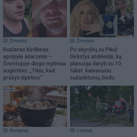
Žmonės
Žmonės
Ruslanas Kirilkinas
Po skyrybų su Pikul
apsipylė ašaromis –
Dirkstys atskleidė, ką
Šventojoje dingo mylimas
planuoja daryti su 10
augintinis: „Tikiu, kad
tūkst. kainavusiu
prašys išpirkos“
sužadėtuvių žiedu
Receptai
Lietuva