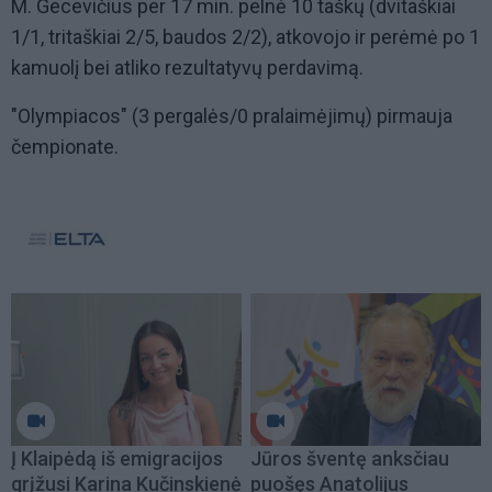
M. Gecevičius per 17 min. pelnė 10 taškų (dvitaškiai
1/1, tritaškiai 2/5, baudos 2/2), atkovojo ir perėmė po 1
kamuolį bei atliko rezultatyvų perdavimą.
"Olympiacos" (3 pergalės/0 pralaimėjimų) pirmauja
čempionate.
Į Klaipėdą iš emigracijos
Jūros šventę anksčiau
grįžusi Karina Kučinskienė
puošęs Anatolijus