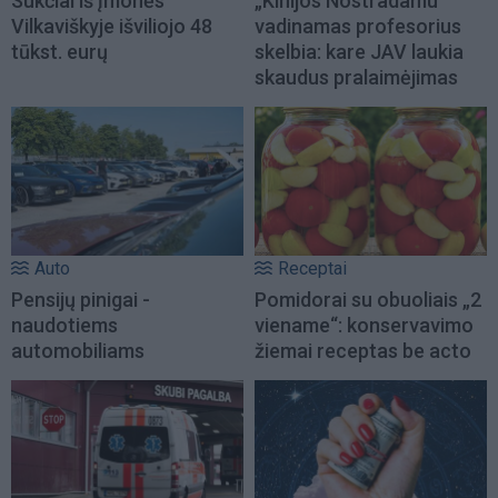
Sukčiai iš įmonės
„Kinijos Nostradamu“
Vilkaviškyje išviliojo 48
vadinamas profesorius
tūkst. eurų
skelbia: kare JAV laukia
skaudus pralaimėjimas
Auto
Receptai
Pensijų pinigai -
Pomidorai su obuoliais „2
naudotiems
viename“: konservavimo
automobiliams
žiemai receptas be acto