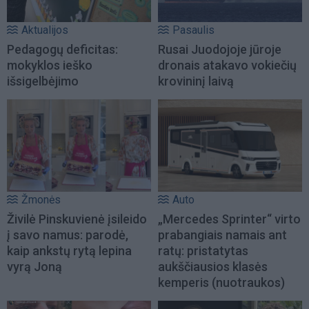
Aktualijos
Pasaulis
Pedagogų deficitas:
Rusai Juodojoje jūroje
mokyklos ieško
dronais atakavo vokiečių
išsigelbėjimo
krovininį laivą
Žmonės
Auto
Živilė Pinskuvienė įsileido
„Mercedes Sprinter“ virto
į savo namus: parodė,
prabangiais namais ant
kaip ankstų rytą lepina
ratų: pristatytas
vyrą Joną
aukščiausios klasės
kemperis (nuotraukos)