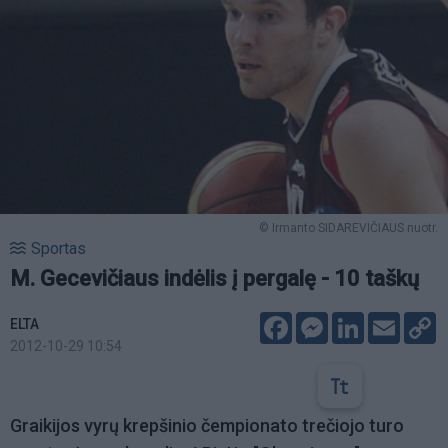
© Irmanto SIDAREVIČIAUS nuotr.
Sportas
M. Gecevičiaus indėlis į pergalę - 10 taškų
Facebook
Messenger
LinkedIn
Email
C
ELTA
L
2012-10-29 10:54
Graikijos vyrų krepšinio čempionato trečiojo turo