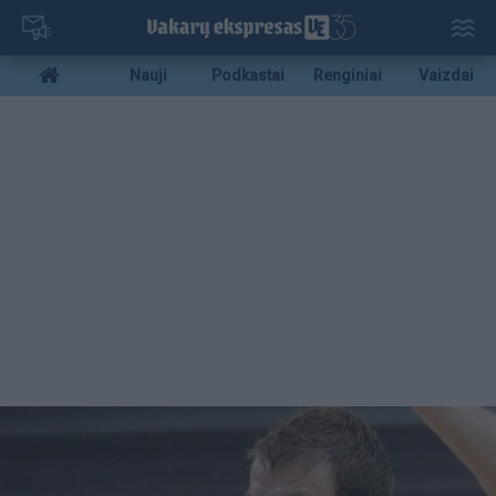
Pereiti
į
pagrindinį
Mobile
Nauji
Podkastai
Renginiai
Vaizdai
turinį
menu
bottom