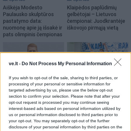
Aiškėja Modesto
Klaipėdos paplūdimių
Paulausko skulptūros
gelbėtojai – Lietuvos
pastatymo data:
čempionai: Juodkrantėje
nuomonę apie ją išsakė ir
iškovojo pirmąją vietą
pats olimpinis čempionas
ve.lt -
Do Not Process My Personal Information
If you wish to opt-out of the sale, sharing to third parties, or
processing of your personal or sensitive information for
Sportas
Sportas
targeted advertising by us, please use the below opt-out
Lietuvos čempionų
„Neptūnas“ atsisveikino
section to confirm your selection. Please note that after your
klaipėdiečių sveikata
su aukštaūgiu
opt-out request is processed you may continue seeing
rūpinsis naujas komandos
interest-based ads based on personal information utilized by
narys
us or personal information disclosed to third parties prior to
your opt-out. You may separately opt-out of the further
disclosure of your personal information by third parties on the