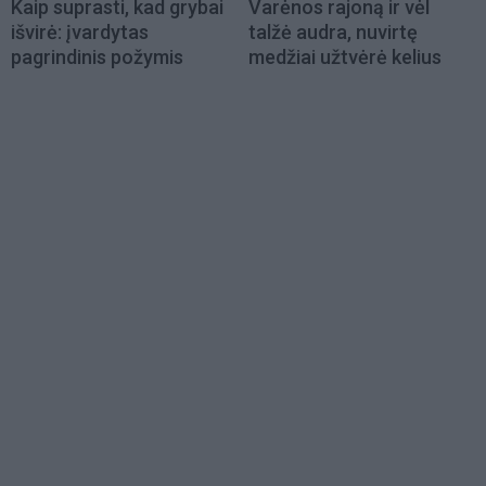
Kaip suprasti, kad grybai
Varėnos rajoną ir vėl
išvirė: įvardytas
talžė audra, nuvirtę
pagrindinis požymis
medžiai užtvėrė kelius
Load
More