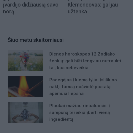
įvardijo didžiausią savo
Klemencovas: gal jau
norą
užtenka
Šiuo metu skaitomiausi
Dienos horoskopas 12 Zodiako
ženklų: gali būti lengviau nutraukti
tai, kas nebeveikia
Padegėjas į kiemą tyliai įsliūkino
naktį: tamsą nušvietė pastatą
apėmusi liepsna
Plaukai mažiau riebaluosis: į
šampūną tereikia įberti vieną
ingredientą