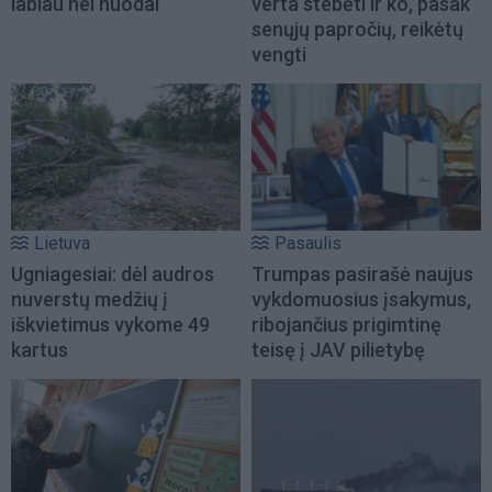
labiau nei nuodai
verta stebėti ir ko, pasak
senųjų papročių, reikėtų
vengti
Lietuva
Pasaulis
Ugniagesiai: dėl audros
Trumpas pasirašė naujus
nuverstų medžių į
vykdomuosius įsakymus,
iškvietimus vykome 49
ribojančius prigimtinę
kartus
teisę į JAV pilietybę