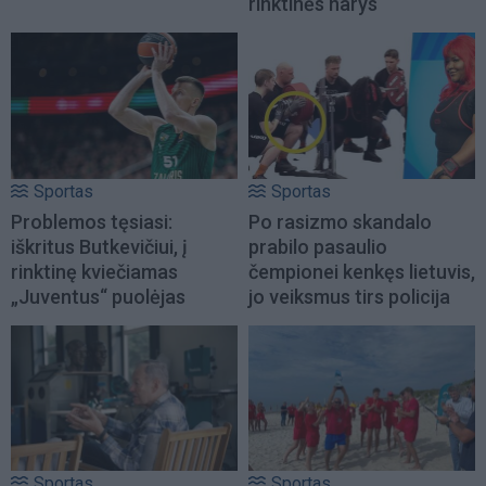
rinktinės narys
Sportas
Sportas
Problemos tęsiasi:
Po rasizmo skandalo
iškritus Butkevičiui, į
prabilo pasaulio
rinktinę kviečiamas
čempionei kenkęs lietuvis,
„Juventus“ puolėjas
jo veiksmus tirs policija
Sportas
Sportas