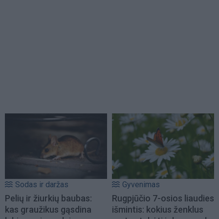
Sodas ir daržas
Gyvenimas
Pelių ir žiurkių baubas:
Rugpjūčio 7-osios liaudies
kas graužikus gąsdina
išmintis: kokius ženklus