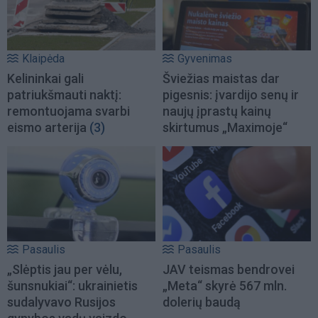
Klaipėda
Gyvenimas
Kelininkai gali
Šviežias maistas dar
patriukšmauti naktį:
pigesnis: įvardijo senų ir
remontuojama svarbi
naujų įprastų kainų
eismo arterija
(3)
skirtumus „Maximoje“
Pasaulis
Pasaulis
„Slėptis jau per vėlu,
JAV teismas bendrovei
šunsnukiai“: ukrainietis
„Meta“ skyrė 567 mln.
sudalyvavo Rusijos
dolerių baudą