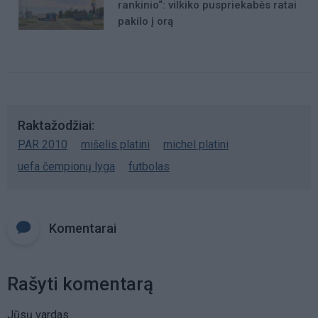
rankinio“: vilkiko puspriekabės ratai
pakilo į orą
Raktažodžiai
PAR 2010
mišelis platini
michel platini
uefa čempionų lyga
futbolas
Komentarai
Rašyti komentarą
Jūsų vardas