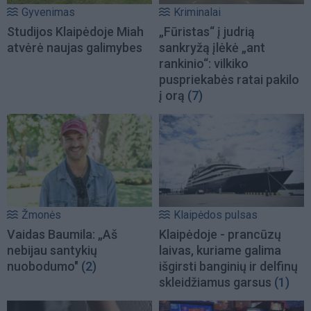
Gyvenimas
Kriminalai
Studijos Klaipėdoje Miah
„Fūristas“ į judrią
atvėrė naujas galimybes
sankryžą įlėkė „ant
rankinio“: vilkiko
puspriekabės ratai pakilo
į orą
(7)
Žmonės
Klaipėdos pulsas
Vaidas Baumila: „Aš
Klaipėdoje - prancūzų
nebijau santykių
laivas, kuriame galima
nuobodumo"
(2)
išgirsti banginių ir delfinų
skleidžiamus garsus
(1)