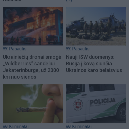
Pasaulis
Pasaulis
Ukrainiečių dronai smogė
Nauji ISW duomenys:
„Wildberries“ sandėliui
Rusija į kovą siunčia
Jekaterinburge, už 2000
Ukrainos karo belaisvius
km nuo sienos
Kriminalai
Kriminalai