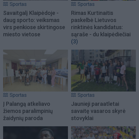
Sportas
Sportas
Savaitgalį Klaipėdoje -
Rimas Kurtinaitis
daug sporto: veiksmas
paskelbė Lietuvos
virs penkiose skirtingose
rinktinės kandidatus:
miesto vietose
sąraše - du klaipėdiečiai
(3)
Sportas
Sportas
Į Palangą atkeliavo
Jaunieji paraatletai
žiemos paralimpinių
savaitę vasaros skyrė
žaidynių paroda
stovyklai