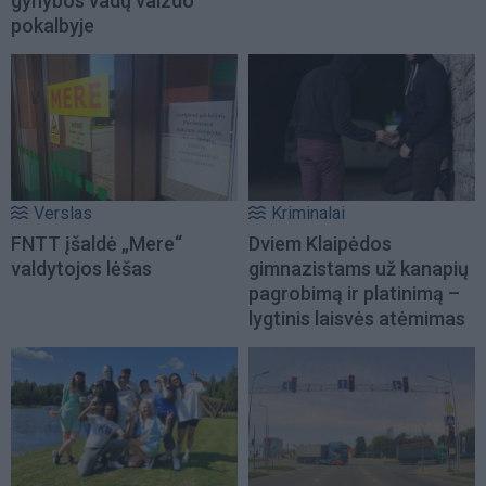
gynybos vadų vaizdo
pokalbyje
Verslas
Kriminalai
FNTT įšaldė „Mere“
Dviem Klaipėdos
valdytojos lėšas
gimnazistams už kanapių
pagrobimą ir platinimą –
lygtinis laisvės atėmimas