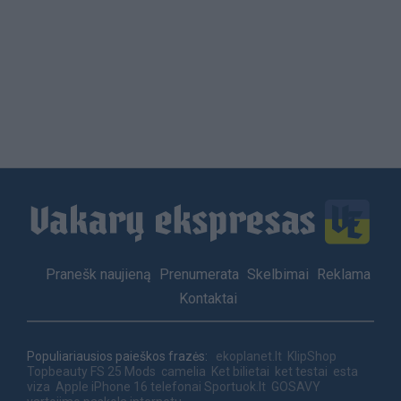
Load
More
Footer
Pranešk naujieną
Prenumerata
Skelbimai
Reklama
menu
Kontaktai
Populiariausios paieškos frazės:
ekoplanet.lt
KlipShop
Topbeauty
FS 25 Mods
camelia
Ket bilietai
ket testai
esta
viza
Apple iPhone 16 telefonai
Sportuok.lt
GOSAVY