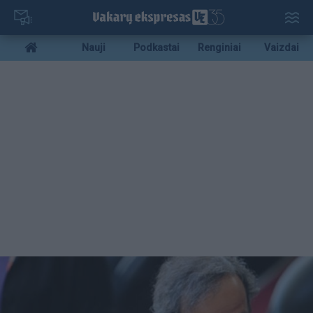
Pereiti
į
pagrindinį
Mobile
Nauji
Podkastai
Renginiai
Vaizdai
turinį
menu
bottom