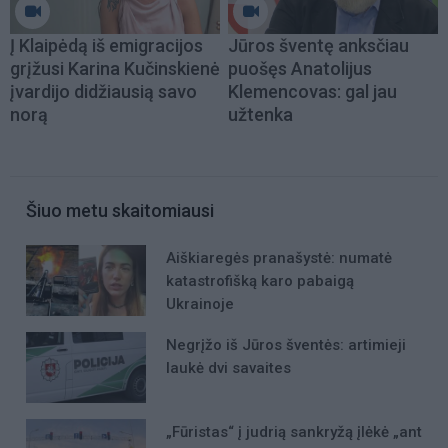
Į Klaipėdą iš emigracijos
Jūros šventę anksčiau
grįžusi Karina Kučinskienė
puošęs Anatolijus
įvardijo didžiausią savo
Klemencovas: gal jau
norą
užtenka
Šiuo metu skaitomiausi
Aiškiaregės pranašystė: numatė
katastrofišką karo pabaigą
Ukrainoje
Negrįžo iš Jūros šventės: artimieji
laukė dvi savaites
„Fūristas“ į judrią sankryžą įlėkė „ant