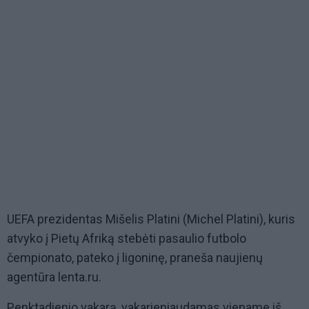
UEFA prezidentas Mišelis Platini (Michel Platini), kuris
atvyko į Pietų Afriką stebėti pasaulio futbolo
čempionato, pateko į ligoninę, praneša naujienų
agentūra lenta.ru.
Penktadienio vakarą, vakarieniaudamas viename iš