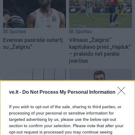
Sportas
Sportas
Evansas pasirašė sutartį
Vilniaus „Žalgiris“
su „Žalgiriu“
kapituliavo prieš „Hajduk“
– praleido net penkis
įvarčius
ve.lt -
Do Not Process My Personal Information
If you wish to opt-out of the sale, sharing to third parties, or
Sportas
Sportas
processing of your personal or sensitive information for
targeted advertising by us, please use the below opt-out
Krepšinio čempionato
„Dragūnas“ sulaukė
section to confirm your selection. Please note that after your
organizavimui - 0,4 mln.
pastiprinimo: į Klaipėdą
opt-out request is processed you may continue seeing
eurų
(1)
atvyksta Sakartvelo