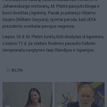
Johanesburgo restoranų, M. Platini pasijuto blogai ir
buvo išvežtas į ligoninę. Pasak jo patarėjo Viljamo
Gejaro (William Geyyara), tyrimai parodė, kad UEFA
prezidento sveikatai pavojus negresia.
Liepos 10 d. M. Platini turėtų būti išrašytas iš ligoninės,
o liepos 11 d. jis stebės finalines pasaulio futbolo
čempionato rungtynes tarp Olandijos ir Ispanijos.