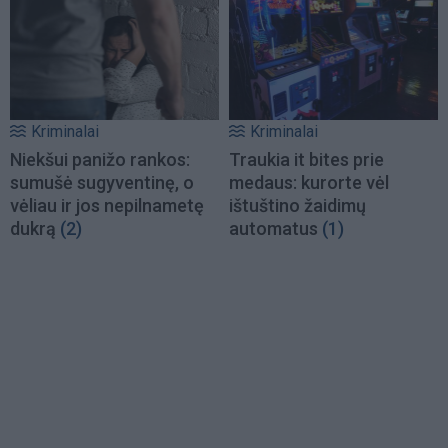
Kriminalai
Kriminalai
Niekšui panižo rankos:
Traukia it bites prie
sumušė sugyventinę, o
medaus: kurorte vėl
vėliau ir jos nepilnametę
ištuštino žaidimų
dukrą
(2)
automatus
(1)