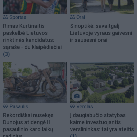
Sportas
Orai
Rimas Kurtinaitis
Sinoptikė: savaitgalį
paskelbė Lietuvos
Lietuvoje vyraus gaivesni
rinktinės kandidatus:
ir sausesni orai
sąraše - du klaipėdiečiai
(3)
Pasaulis
Verslas
Rekordiškai nusekęs
Į daugiabučio statybas
Dunojus atidengė II
kaime investuojantis
pasaulinio karo laikų
verslininkas: tai yra ateitis
radinius
(1)