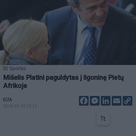
Sportas
Mišelis Platini paguldytas į ligoninę Pietų
Afrikoje
Facebook
Messenger
LinkedIn
Email
C
ELTA
L
2010-07-10 13:11