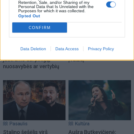
Retention, Sale, and/or Sharing of my
Personal Data that Is Unrelated with the
Purposes for which it was collected.
Opted Out
CONFIRM
Horoskopai
Žmonės
Dienos horoskopas 12
„Zombė Angelina Jolie“
Zodiako ženklų: gali
prisipažino, kaip iš tikrųjų
Data Deletion
Data Access
Privacy Policy
atsirasti daugiau
sukūrė savo šiurpinantį
jautrumo dėl pinigų,
įvaizdį
nuosavybės ar vertybių
Pasaulis
Kultūra
Stalino šešėlis virš
Aušra Butkevičienė: