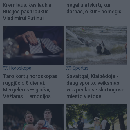
Kremliaus: kas laukia
negaliu atskirti, kur -
Rusijos pasitraukus
darbas, o kur - pomėgis
Vladimirui Putinui
Horoskopai
Sportas
Taro kortų horoskopas
Savaitgalį Klaipėdoje -
rugpjūčio 8 dienai:
daug sporto: veiksmas
Mergelėms — ginčai,
virs penkiose skirtingose
Vėžiams — emocijos
miesto vietose