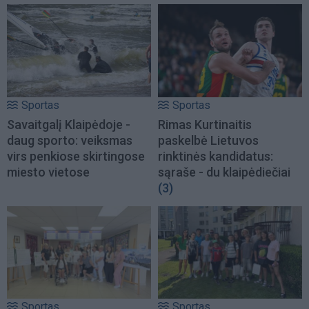
Sportas
Sportas
Savaitgalį Klaipėdoje -
Rimas Kurtinaitis
daug sporto: veiksmas
paskelbė Lietuvos
virs penkiose skirtingose
rinktinės kandidatus:
miesto vietose
sąraše - du klaipėdiečiai
(3)
Sportas
Sportas