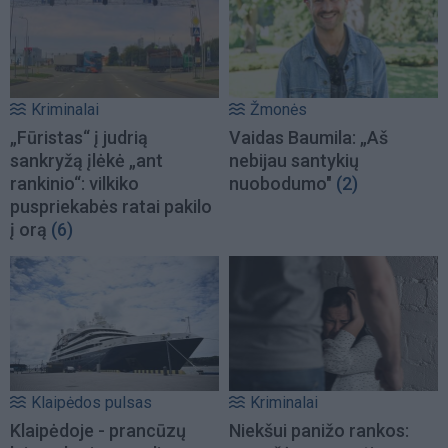
Kriminalai
Žmonės
„Fūristas“ į judrią
Vaidas Baumila: „Aš
sankryžą įlėkė „ant
nebijau santykių
rankinio“: vilkiko
nuobodumo"
(2)
puspriekabės ratai pakilo
į orą
(6)
Klaipėdos pulsas
Kriminalai
Klaipėdoje - prancūzų
Niekšui panižo rankos: