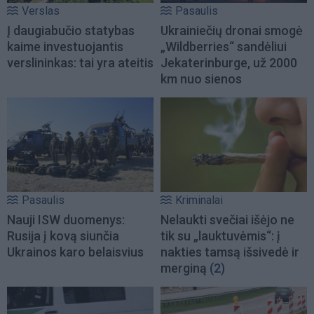
Verslas
Pasaulis
Į daugiabučio statybas
Ukrainiečių dronai smogė
kaime investuojantis
„Wildberries“ sandėliui
verslininkas: tai yra ateitis
Jekaterinburge, už 2000
km nuo sienos
Pasaulis
Kriminalai
Nauji ISW duomenys:
Nelaukti svečiai išėjo ne
Rusija į kovą siunčia
tik su „lauktuvėmis“: į
Ukrainos karo belaisvius
nakties tamsą išsivedė ir
merginą
(2)