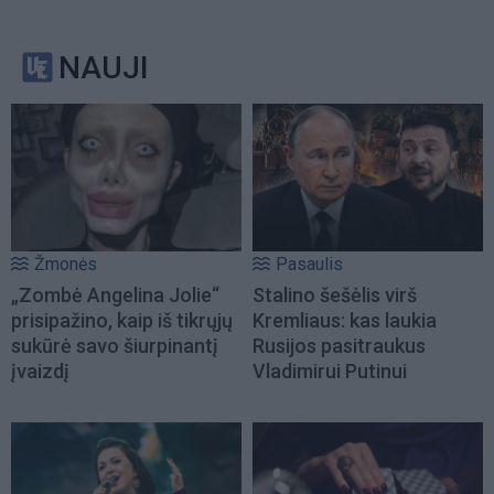
NAUJI
Žmonės
Pasaulis
„Zombė Angelina Jolie“
Stalino šešėlis virš
prisipažino, kaip iš tikrųjų
Kremliaus: kas laukia
sukūrė savo šiurpinantį
Rusijos pasitraukus
įvaizdį
Vladimirui Putinui