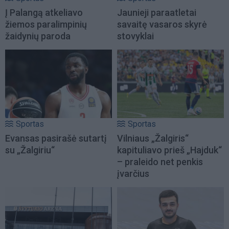
Į Palangą atkeliavo
Jaunieji paraatletai
žiemos paralimpinių
savaitę vasaros skyrė
žaidynių paroda
stovyklai
Sportas
Sportas
Evansas pasirašė sutartį
Vilniaus „Žalgiris“
su „Žalgiriu“
kapituliavo prieš „Hajduk“
– praleido net penkis
įvarčius