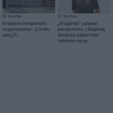
Sportas
Sportas
Krepšinio čempionato
„Dragūnas“ sulaukė
organizavimui - 0,4 mln.
pastiprinimo: į Klaipėdą
eurų
(1)
atvyksta Sakartvelo
rinktinės narys