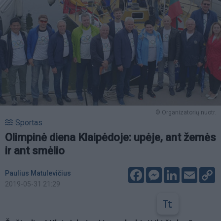
© Organizatorių nuotr.
Sportas
Olimpinė diena Klaipėdoje: upėje, ant žemės
ir ant smėlio
Facebook
Messenger
LinkedIn
Email
C
Paulius Matulevičius
L
2019-05-31 21:29