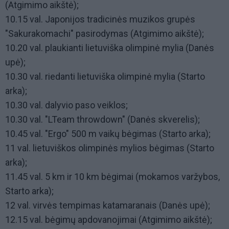
(Atgimimo aikštė);
10.15 val. Japonijos tradicinės muzikos grupės
"Sakurakomachi" pasirodymas (Atgimimo aikštė);
10.20 val. plaukianti lietuviška olimpinė mylia (Danės
upė);
10.30 val. riedanti lietuviška olimpinė mylia (Starto
arka);
10.30 val. dalyvio paso veiklos;
10.30 val. "LTeam throwdown" (Danės skverelis);
10.45 val. "Ergo" 500 m vaikų bėgimas (Starto arka);
11 val. lietuviškos olimpinės mylios bėgimas (Starto
arka);
11.45 val. 5 km ir 10 km bėgimai (mokamos varžybos,
Starto arka);
12 val. virvės tempimas katamaranais (Danės upė);
12.15 val. bėgimų apdovanojimai (Atgimimo aikštė);