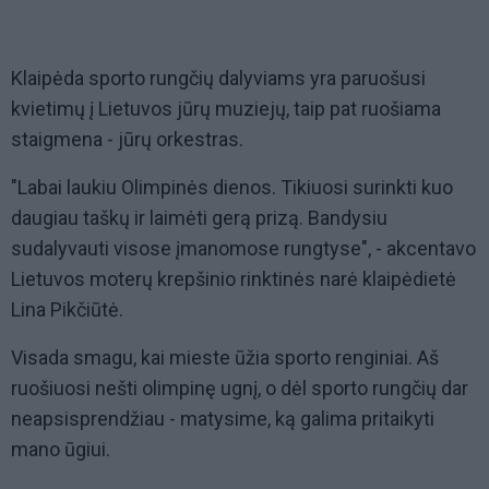
Klaipėda sporto rungčių dalyviams yra paruošusi
kvietimų į Lietuvos jūrų muziejų, taip pat ruošiama
staigmena - jūrų orkestras.
"Labai laukiu Olimpinės dienos. Tikiuosi surinkti kuo
daugiau taškų ir laimėti gerą prizą. Bandysiu
sudalyvauti visose įmanomose rungtyse", - akcentavo
Lietuvos moterų krepšinio rinktinės narė klaipėdietė
Lina Pikčiūtė.
Visada smagu, kai mieste ūžia sporto renginiai. Aš
ruošiuosi nešti olimpinę ugnį, o dėl sporto rungčių dar
neapsisprendžiau - matysime, ką galima pritaikyti
mano ūgiui.