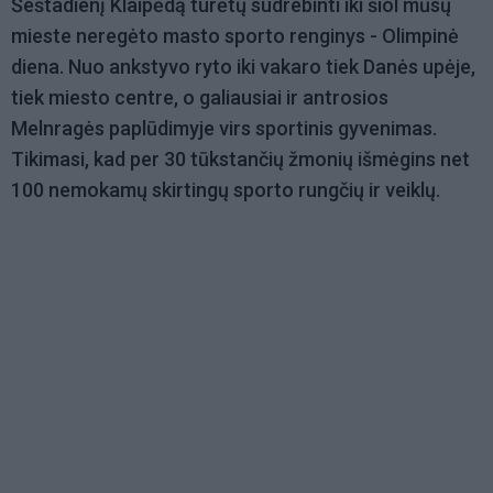
Šeštadienį Klaipėdą turėtų sudrebinti iki šiol mūsų
mieste neregėto masto sporto renginys - Olimpinė
diena. Nuo ankstyvo ryto iki vakaro tiek Danės upėje,
tiek miesto centre, o galiausiai ir antrosios
Melnragės paplūdimyje virs sportinis gyvenimas.
Tikimasi, kad per 30 tūkstančių žmonių išmėgins net
100 nemokamų skirtingų sporto rungčių ir veiklų.