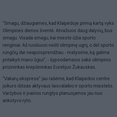
"Smagu, džiaugiamės, kad Klaipėdoje pirmą kartą vyks
Olimpinės dienos šventė. Atvažiuos daug dalyvių, bus
smagu. Visada smagu, kai mieste ūžia sporto
renginiai. Aš ruošiuosi nešti olimpinę ugnį, o dėl sporto
rungčių dar neapsisprendžiau - matysime, ką galima
pritaikyti mano ūgiui", - šypsodamasis sakė olimpinis
prizininkas krepšininkas Eurelijus Žukauskas.
"Vakarų eksprese" jau rašėme, kad Klaipėdos centre
įsikurs ištisas aktyvaus laisvalaikio ir sporto miestelis.
Varžybos ir įvairios rungtys planuojamos jau nuo
ankstyvo ryto.