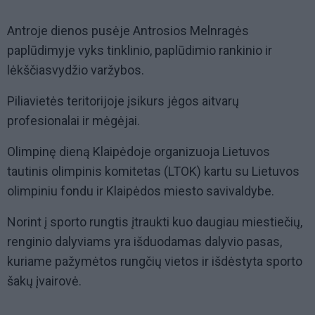
Antroje dienos pusėje Antrosios Melnragės
paplūdimyje vyks tinklinio, paplūdimio rankinio ir
lėkščiasvydžio varžybos.
Piliavietės teritorijoje įsikurs jėgos aitvarų
profesionalai ir mėgėjai.
Olimpinę dieną Klaipėdoje organizuoja Lietuvos
tautinis olimpinis komitetas (LTOK) kartu su Lietuvos
olimpiniu fondu ir Klaipėdos miesto savivaldybe.
Norint į sporto rungtis įtraukti kuo daugiau miestiečių,
renginio dalyviams yra išduodamas dalyvio pasas,
kuriame pažymėtos rungčių vietos ir išdėstyta sporto
šakų įvairovė.