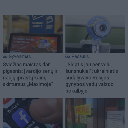
Gyvenimas
Pasaulis
Šviežias maistas dar
„Slėptis jau per vėlu,
pigesnis: įvardijo senų ir
šunsnukiai“: ukrainietis
naujų įprastų kainų
sudalyvavo Rusijos
skirtumus „Maximoje“
gynybos vadų vaizdo
pokalbyje