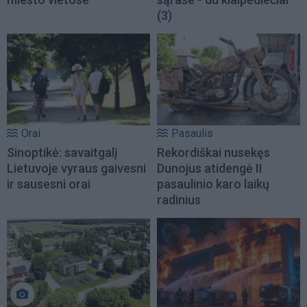
(3)
Orai
Pasaulis
Sinoptikė: savaitgalį
Rekordiškai nusekęs
Lietuvoje vyraus gaivesni
Dunojus atidengė II
ir sausesni orai
pasaulinio karo laikų
radinius