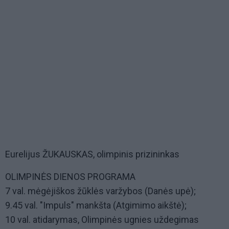
Eurelijus ŽUKAUSKAS, olimpinis prizininkas
OLIMPINĖS DIENOS PROGRAMA
7 val. mėgėjiškos žūklės varžybos (Danės upė);
9.45 val. "Impuls" mankšta (Atgimimo aikštė);
10 val. atidarymas, Olimpinės ugnies uždegimas