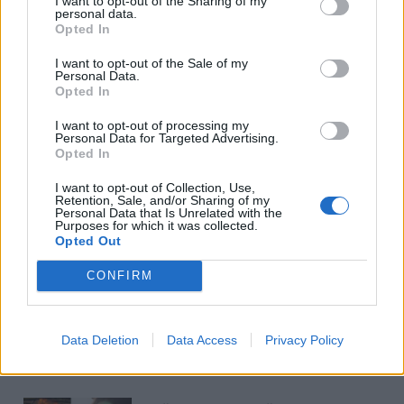
I want to opt-out of the Sharing of my
dalyvavę klaipėdiečiai ir miesto svečiai. Organizatorių
personal data.
Opted In
nuotr.
I want to opt-out of the Sale of my
Personal Data.
Opted In
I want to opt-out of processing my
Personal Data for Targeted Advertising.
Opted In
I want to opt-out of Collection, Use,
Retention, Sale, and/or Sharing of my
Personal Data that Is Unrelated with the
Į Klaipėdą iš emigracijos
Jūros šventę anksčiau
Purposes for which it was collected.
grįžusi Karina Kučinskienė
puošęs Anatolijus
Opted Out
įvardijo didžiausią savo
Klemencovas: gal jau
CONFIRM
norą
užtenka
Data Deletion
Data Access
Privacy Policy
Šiuo metu skaitomiausi