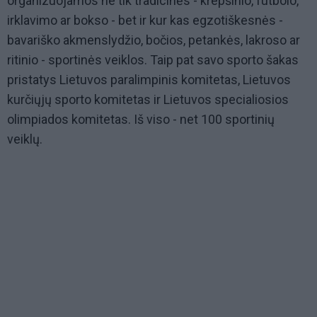
organizuojamos ne tik tradicinės - krepšinio, futbolo,
irklavimo ar bokso - bet ir kur kas egzotiškesnės -
bavariško akmenslydžio, bočios, petankės, lakroso ar
ritinio - sportinės veiklos. Taip pat savo sporto šakas
pristatys Lietuvos paralimpinis komitetas, Lietuvos
kurčiųjų sporto komitetas ir Lietuvos specialiosios
olimpiados komitetas. Iš viso - net 100 sportinių
veiklų.