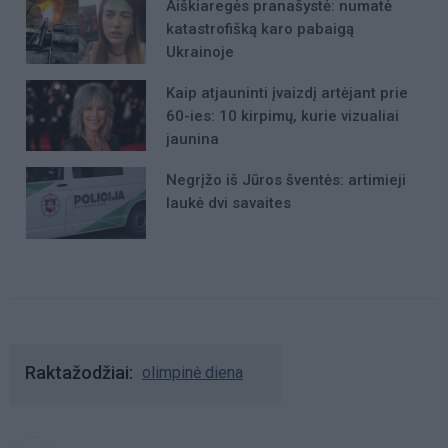
Aiškiaregės pranašystė: numatė
katastrofišką karo pabaigą
Ukrainoje
Kaip atjauninti įvaizdį artėjant prie
60-ies: 10 kirpimų, kurie vizualiai
jaunina
Negrįžo iš Jūros šventės: artimieji
laukė dvi savaites
Raktažodžiai
olimpinė diena