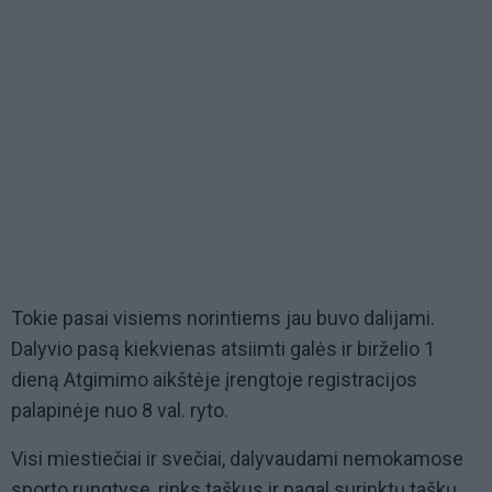
Tokie pasai visiems norintiems jau buvo dalijami.
Dalyvio pasą kiekvienas atsiimti galės ir birželio 1
dieną Atgimimo aikštėje įrengtoje registracijos
palapinėje nuo 8 val. ryto.
Visi miestiečiai ir svečiai, dalyvaudami nemokamose
sporto rungtyse, rinks taškus ir pagal surinktų taškų