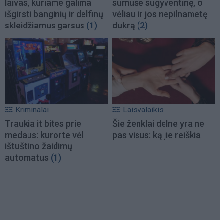
laivas, kuriame galima
sumušė sugyventinę, o
išgirsti banginių ir delfinų
vėliau ir jos nepilnametę
skleidžiamus garsus
(1)
dukrą
(2)
Kriminalai
Laisvalaikis
Traukia it bites prie
Šie ženklai delne yra ne
medaus: kurorte vėl
pas visus: ką jie reiškia
ištuštino žaidimų
automatus
(1)