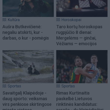
Kultūra
Horoskopai
Aušra Butkevičienė:
Taro kortų horoskopas
negaliu atskirti, kur -
rugpjūčio 8 dienai:
darbas, o kur - pomėgis
Mergelėms — ginčai,
Vėžiams — emocijos
Sportas
Sportas
Savaitgalį Klaipėdoje -
Rimas Kurtinaitis
daug sporto: veiksmas
paskelbė Lietuvos
virs penkiose skirtingose
rinktinės kandidatus:
miesto vietose
sąraše - du klaipėdiečiai