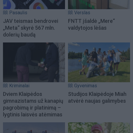
Pasaulis
Verslas
JAV teismas bendrovei
FNTT įšaldė „Mere“
„Meta“ skyrė 567 mln.
valdytojos lėšas
dolerių baudą
Kriminalai
Gyvenimas
Dviem Klaipėdos
Studijos Klaipėdoje Miah
gimnazistams už kanapių
atvėrė naujas galimybes
pagrobimą ir platinimą –
lygtinis laisvės atėmimas