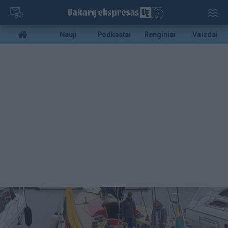
Pereiti
į
pagrindinį
Mobile
Nauji
Podkastai
Renginiai
Vaizdai
turinį
menu
bottom