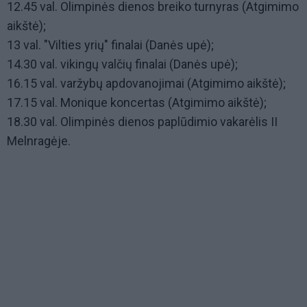
12.45 val. Olimpinės dienos breiko turnyras (Atgimimo
aikštė);
13 val. "Vilties yrių" finalai (Danės upė);
14.30 val. vikingų valčių finalai (Danės upė);
16.15 val. varžybų apdovanojimai (Atgimimo aikštė);
17.15 val. Monique koncertas (Atgimimo aikštė);
18.30 val. Olimpinės dienos paplūdimio vakarėlis II
Melnragėje.