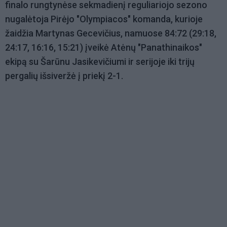
finalo rungtynėse sekmadienį reguliariojo sezono
nugalėtoja Pirėjo "Olympiacos" komanda, kurioje
žaidžia Martynas Gecevičius, namuose 84:72 (29:18,
24:17, 16:16, 15:21) įveikė Atėnų "Panathinaikos"
ekipą su Šarūnu Jasikevičiumi ir serijoje iki trijų
pergalių išsiveržė į priekį 2-1.