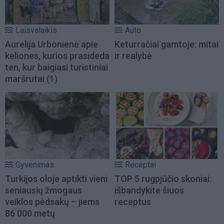
Laisvalaikis
Auto
Aurelija Urbonienė apie
Keturračiai gamtoje: mitai
keliones, kurios prasideda
ir realybė
ten, kur baigiasi turistiniai
maršrutai
(1)
Gyvenimas
Receptai
Turkijos oloje aptikti vieni
TOP 5 rugpjūčio skoniai:
seniausių žmogaus
išbandykite šiuos
veiklos pėdsakų – jiems
receptus
86 000 metų