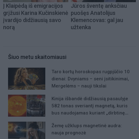
Į Klaipėdą iš emigracijos
Jūros šventę anksčiau
grįžusi Karina Kučinskienė
puošęs Anatolijus
įvardijo didžiausią savo
Klemencovas: gal jau
norą
užtenka
Šiuo metu skaitomiausi
Taro kortų horoskopas rugpjūčio 10
dienai: Dvyniams – seni įsitikinimai,
Mergelėms – nauji tikslai
Kinija išbandė didžiausią pasaulyje
582 tonas sveriantį magnetą, kuris
bus naudojamas kuriant „dirbtinę
Saulę“
Žemę užklups magnetinė audra:
nauja prognozė