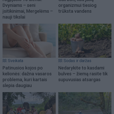
Dvyniams – seni
organizmui tiesiog
įsitikinimai, Mergelėms –
trūksta vandens
nauji tikslai
Sveikata
Sodas ir daržas
Patinusios kojos po
Nedarykite to kasdami
kelionės: dažna vasaros
bulves – žiemą rasite tik
problema, kuri kartais
supuvusias atsargas
slepia daugiau