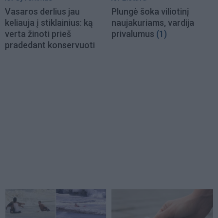
Vasaros derlius jau
Plungė šoka viliotinį
keliauja į stiklainius: ką
naujakuriams, vardija
verta žinoti prieš
privalumus
(1)
pradedant konservuoti