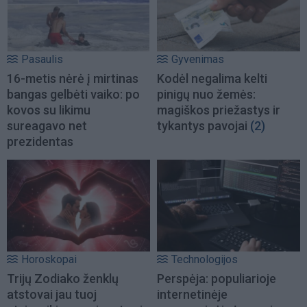
Pasaulis
Gyvenimas
16-metis nėrė į mirtinas
Kodėl negalima kelti
bangas gelbėti vaiko: po
pinigų nuo žemės:
kovos su likimu
magiškos priežastys ir
sureagavo net
tykantys pavojai
(2)
prezidentas
Horoskopai
Technologijos
Trijų Zodiako ženklų
Perspėja: populiarioje
atstovai jau tuoj
internetinėje