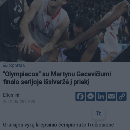
Sportas
"Olympiacos" su Martynu Gecevičiumi
finalo serijoje išsiveržė į priekį
Facebook
Messenger
LinkedIn
Email
C
Eltos inf.
L
2012-05-28 09:28
Graikijos vyrų krepšinio čempionato trečiosiose