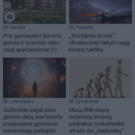
Verslas
Pasaulis
Prie garsiausios kurorto
„Sterbliniai dronai“:
gatvės ir istorinės vilos -
Ukraina ėmė taikyti naują
nauji apartamentai
(1)
kovinę taktiką
Laisvalaikis
Gyvenimas
Sužinokite pagal savo
Mūsų DNR slepia
gimimo datą, kas buvote
nežinomų žmonių
praėjusiame gyvenime:
pėdsakus: mokslininkai
numerologų paslaptis
atrado dvi „vaiduoklių“