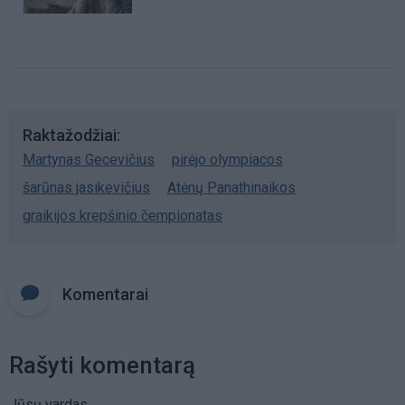
Raktažodžiai
Martynas Gecevičius
pirėjo olympiacos
šarūnas jasikevičius
Atėnų Panathinaikos
graikijos krepšinio čempionatas
Komentarai
Rašyti komentarą
Jūsų vardas