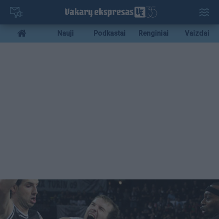
Pereiti
į
pagrindinį
Mobile
Nauji
Podkastai
Renginiai
Vaizdai
turinį
menu
bottom