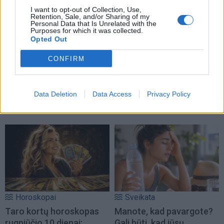
I want to opt-out of Collection, Use,
Retention, Sale, and/or Sharing of my
Personal Data that Is Unrelated with the
Purposes for which it was collected.
Opted Out
CONFIRM
Laisvalaikis
Horoskopai
Rugpjūčio 10-ąją vardo
Dienos horoskopas 12
dieną švenčia
Zodiako ženklų: gali
Data Deletion
Data Access
Privacy Policy
sugrįžti sena galimybė
Horoskopai
Sveikata
Taro kortų horoskopas
Manote, kad pavargote?
rugpjūčio 10 dienai:
Gali būti, kad jūsų