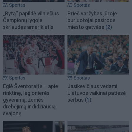
Sportas
Sportas
„Rytą“ papildė vilniečius
Prieš varžybas jūroje
Čempionų lygoje
buriuotojai pasirodė
skriaudęs amerikietis
miesto gatvėse
(2)
Sportas
Sportas
Eglė Šventoraitė – apie
Jasikevičiaus vedami
rinktinę, legionierės
Lietuvos vaikinai patiesė
gyvenimą, žemės
serbus
(1)
drebėjimą ir didžiausią
svajonę