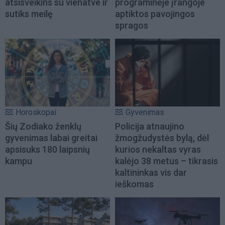
atsisveikins su vienatve ir
programinėje įrangoje
sutiks meilę
aptiktos pavojingos
spragos
Horoskopai
Gyvenimas
Šių Zodiako ženklų
Policija atnaujino
gyvenimas labai greitai
žmogžudystės bylą, dėl
apsisuks 180 laipsnių
kurios nekaltas vyras
kampu
kalėjo 38 metus – tikrasis
kaltininkas vis dar
ieškomas