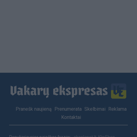
Load
More
Footer
Pranešk naujieną
Prenumerata
Skelbimai
Reklama
menu
Kontaktai