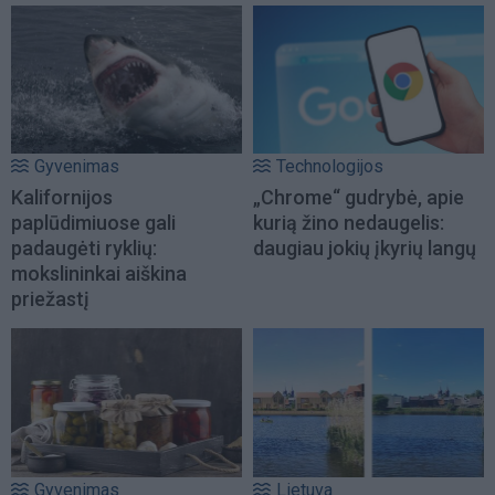
Gyvenimas
Technologijos
Kalifornijos
„Chrome“ gudrybė, apie
paplūdimiuose gali
kurią žino nedaugelis:
padaugėti ryklių:
daugiau jokių įkyrių langų
mokslininkai aiškina
priežastį
Gyvenimas
Lietuva