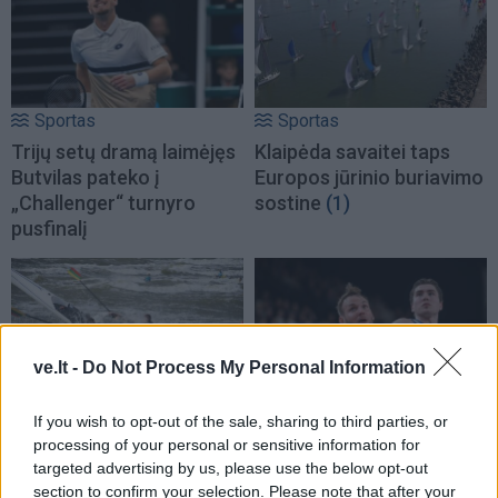
Sportas
Sportas
Trijų setų dramą laimėjęs
Klaipėda savaitei taps
Butvilas pateko į
Europos jūrinio buriavimo
„Challenger“ turnyro
sostine
(1)
pusfinalį
ve.lt -
Do Not Process My Personal Information
Sportas
Sportas
If you wish to opt-out of the sale, sharing to third parties, or
processing of your personal or sensitive information for
Savaitgalį Klaipėdoje -
Rimas Kurtinaitis
targeted advertising by us, please use the below opt-out
daug sporto: veiksmas
paskelbė Lietuvos
section to confirm your selection. Please note that after your