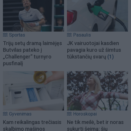
Sportas
Pasaulis
Trijų setų dramą laimėjęs
JK vairuotojai kasdien
Butvilas pateko į
pavagia kuro už šimtus
„Challenger“ turnyro
tūkstančių svarų
(1)
pusfinalį
Gyvenimas
Horoskopai
Kam reikalingas trečiasis
Ne tik meilė, bet ir noras
skalbimo mašinos
sukurti šeimą: šių