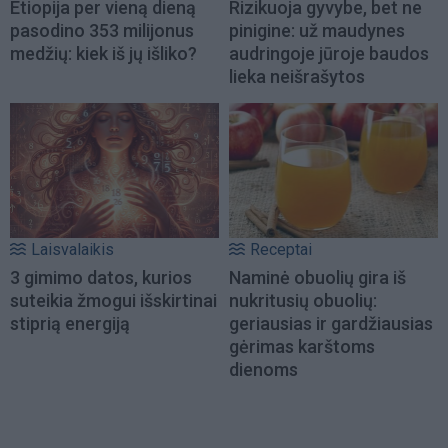
Etiopija per vieną dieną
Rizikuoja gyvybe, bet ne
pasodino 353 milijonus
pinigine: už maudynes
medžių: kiek iš jų išliko?
audringoje jūroje baudos
lieka neišrašytos
Laisvalaikis
Receptai
3 gimimo datos, kurios
Naminė obuolių gira iš
suteikia žmogui išskirtinai
nukritusių obuolių:
stiprią energiją
geriausias ir gardžiausias
gėrimas karštoms
dienoms