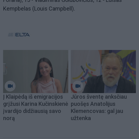
Kempbelas (Louis Campbell).
Į Klaipėdą iš emigracijos
Jūros šventę anksčiau
grįžusi Karina Kučinskienė
puošęs Anatolijus
įvardijo didžiausią savo
Klemencovas: gal jau
norą
užtenka