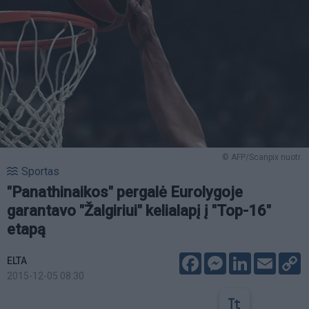
© AFP/Scanpix nuotr.
Sportas
"Panathinaikos" pergalė Eurolygoje
garantavo "Žalgiriui" kelialapį į "Top-16"
etapą
Facebook
Messenger
LinkedIn
Email
C
ELTA
L
2015-12-05 08:30