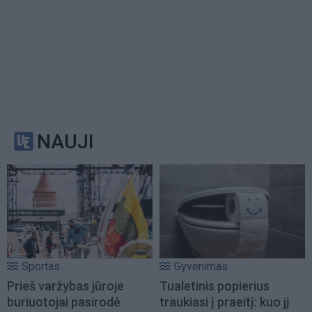
NAUJI
Sportas
Gyvenimas
Prieš varžybas jūroje
Tualetinis popierius
buriuotojai pasirodė
traukiasi į praeitį: kuo jį