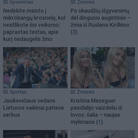
Gyvenimas
Žmonės
Nedėkite maisto į
Po skaudžių išgyvenimų
mikrobangų krosnelę, kol
dėl dingusio augintinio –
neatlikote šio veiksmo:
žinia iš Ruslano Kirilkino
paprastas testas, apie
(3)
kurį nedaugelis žino
Sportas
Žmonės
Jasikevičiaus vedami
Kristina Meseguer
Lietuvos vaikinai patiesė
pasidalijo vaizdeliu iš
serbus
lovos: šalia – naujas
mylimasis
(1)