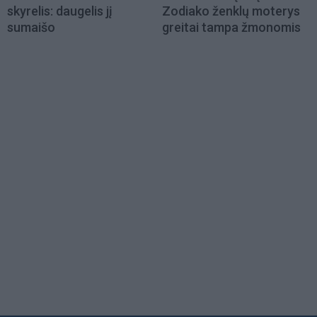
skyrelis: daugelis jį
Zodiako ženklų moterys
sumaišo
greitai tampa žmonomis
Load
More