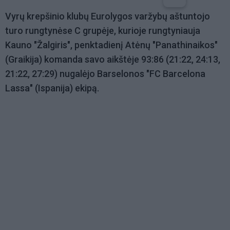
Vyrų krepšinio klubų Eurolygos varžybų aštuntojo
turo rungtynėse C grupėje, kurioje rungtyniauja
Kauno "Žalgiris", penktadienį Atėnų "Panathinaikos"
(Graikija) komanda savo aikštėje 93:86 (21:22, 24:13,
21:22, 27:29) nugalėjo Barselonos "FC Barcelona
Lassa" (Ispanija) ekipą.