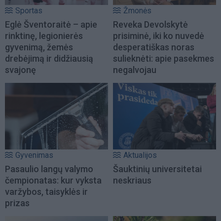
Sportas
Žmonės
Eglė Šventoraitė – apie
Reveka Devolskytė
rinktinę, legionierės
prisiminė, iki ko nuvedė
gyvenimą, žemės
desperatiškas noras
drebėjimą ir didžiausią
sulieknėti: apie pasekmes
svajonę
negalvojau
Gyvenimas
Aktualijos
Pasaulio langų valymo
Šauktinių universitetai
čempionatas: kur vyksta
neskriaus
varžybos, taisyklės ir
prizas