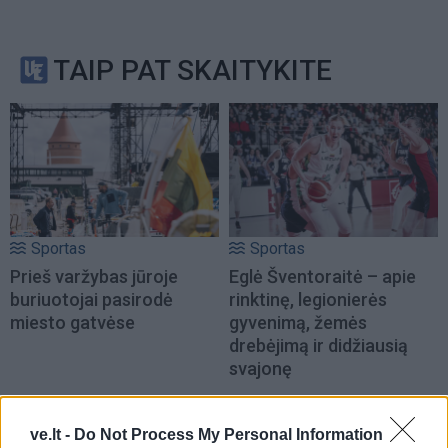
TAIP PAT SKAITYKITE
Sportas
Sportas
Prieš varžybas jūroje
Eglė Šventoraitė – apie
buriuotojai pasirodė
rinktinę, legionierės
miesto gatvėse
gyvenimą, žemės
drebėjimą ir didžiausią
svajonę
ve.lt -
Do Not Process My Personal Information