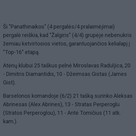
Ši "Panathinaikos" (4 pergalės/4 pralaimėjimai)
pergalė reiškia, kad "Žalgiris" (4/4) grupėje nebenukris
žemiau ketvirtosios vietos, garantuojančios kelialapį į
"Top-16" etapą.
Atėnų klubui 25 taškus pelnė Miroslavas Raduljica, 20
- Dimitris Diamantidis, 10 - Džeimsas Gistas (James
Gist).
Barselonos komandoje (6/2) 21 tašką surinko Aleksas
Abrinesas (Alex Abrines), 13 - Stratas Perperoglu
(Stratos Perperoglou), 11 - Antė Tomičius (11 atk.
kam.).