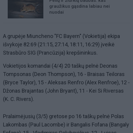
Pelių ir žiurkių baubas: kas
graužikus gąsdina labiau nei
nuodai
A grupėje Miuncheno "FC Bayern" (Vokietija) ekipa
išvykoje 82:69 (21:15, 27:14, 18:11, 16:29) įveikė
Strasbūro SIG (Prancūzija) krepšininkus.
Vokietijos komandai (4/4) 20 taškų pelnė Deonas
Tompsonas (Deon Thompson), 16 - Braisas Teiloras
(Bryce Taylor), 15 - Aleksas Renfro (Alex Renfroe), 12 -
Džonas Brajantas (John Bryant), 11 - Kei Si Riversas
(K. C. Rivers).
Pralaimėjusių (3/5) gretose po 16 taškų pelnė Polas
Lakombas (Paul Lacombe) ir Bangalis Fofana (Bangaly
Fofana), 15 - Vladimiras Golubovičius, 12 - Luisas