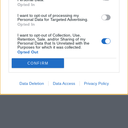
miesto vietose
Opted In
I want to opt-out of processing my
Personal Data for Targeted Advertising.
Opted In
I want to opt-out of Collection, Use,
Retention, Sale, and/or Sharing of my
Personal Data that Is Unrelated with the
Purposes for which it was collected.
Opted Out
Sportas
Sportas
Rimas Kurtinaitis
Į Palangą atkeliavo
CONFIRM
paskelbė Lietuvos
žiemos paralimpinių
rinktinės kandidatus:
žaidynių paroda
sąraše - du klaipėdiečiai
Data Deletion
Data Access
Privacy Policy
(3)