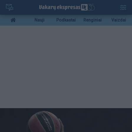
Pereiti
į
pagrindinį
Mobile
Nauji
Podkastai
Renginiai
Vaizdai
turinį
menu
bottom