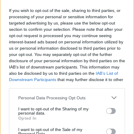
If you wish to opt-out of the sale, sharing to third parties, or
processing of your personal or sensitive information for
targeted advertising by us, please use the below opt-out
Sportas
Sportas
section to confirm your selection. Please note that after your
Jasikevičiaus vedami
Trijų setų dramą laimėjęs
opt-out request is processed you may continue seeing
interest-based ads based on personal information utilized by
Lietuvos vaikinai patiesė
Butvilas pateko į
us or personal information disclosed to third parties prior to
serbus
„Challenger“ turnyro
your opt-out. You may separately opt-out of the further
pusfinalį
disclosure of your personal information by third parties on the
IAB’s list of downstream participants. This information may
also be disclosed by us to third parties on the
IAB’s List of
Downstream Participants
that may further disclose it to other
third parties.
Personal Data Processing Opt Outs
Sportas
Sportas
I want to opt-out of the Sharing of my
personal data.
Klaipėda savaitei taps
Savaitgalį Klaipėdoje -
Opted In
Europos jūrinio buriavimo
daug sporto: veiksmas
I want to opt-out of the Sale of my
sostine
virs penkiose skirtingose
Personal Data.