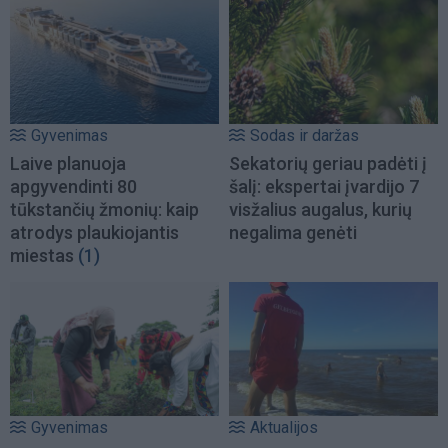
Gyvenimas
Sodas ir daržas
Laive planuoja
Sekatorių geriau padėti į
apgyvendinti 80
šalį: ekspertai įvardijo 7
tūkstančių žmonių: kaip
visžalius augalus, kurių
atrodys plaukiojantis
negalima genėti
miestas
(1)
Gyvenimas
Aktualijos