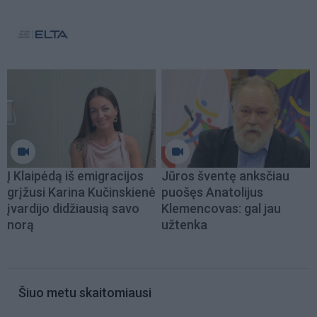
Į Klaipėdą iš emigracijos
Jūros šventę anksčiau
grįžusi Karina Kučinskienė
puošęs Anatolijus
įvardijo didžiausią savo
Klemencovas: gal jau
norą
užtenka
Šiuo metu skaitomiausi