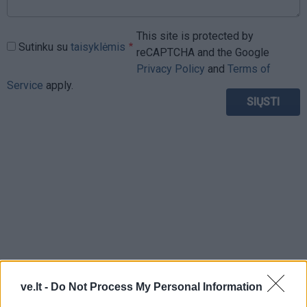
This site is protected by
Sutinku su
taisyklėmis
reCAPTCHA and the Google
Privacy Policy
and
Terms of
Service
apply.
ve.lt -
Do Not Process My Personal Information