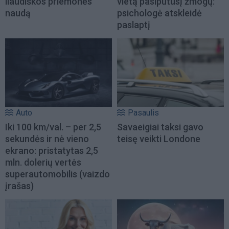
liaudiškos priemonės
vietą pasipūtusį žmogų:
naudą
psichologė atskleidė
paslaptį
Auto
Pasaulis
Iki 100 km/val. – per 2,5
Savaeigiai taksi gavo
sekundės ir nė vieno
teisę veikti Londone
ekrano: pristatytas 2,5
mln. dolerių vertės
superautomobilis (vaizdo
įrašas)