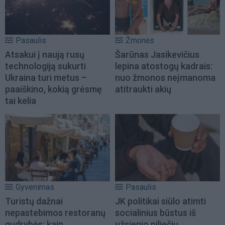
Pasaulis
Žmonės
Atsakui į naują rusų
Šarūnas Jasikevičius
technologiją sukurti
lepina atostogų kadrais:
Ukraina turi metus –
nuo žmonos neįmanoma
paaiškino, kokią grėsmę
atitraukti akių
tai kelia
Gyvenimas
Pasaulis
Turistų dažnai
JK politikai siūlo atimti
nepastebimos restoranų
socialinius būstus iš
gudrybės: kaip
užsienio piliečių