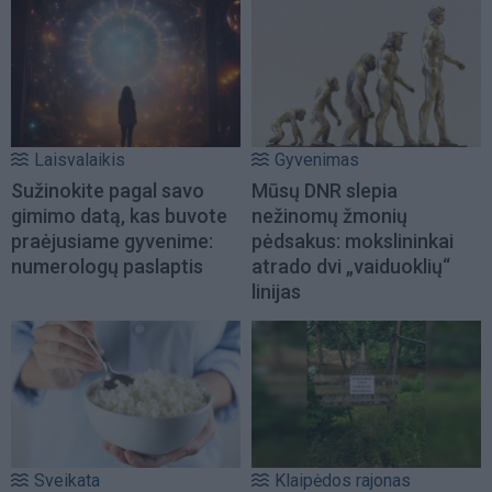
Laisvalaikis
Gyvenimas
Sužinokite pagal savo
Mūsų DNR slepia
gimimo datą, kas buvote
nežinomų žmonių
praėjusiame gyvenime:
pėdsakus: mokslininkai
numerologų paslaptis
atrado dvi „vaiduoklių“
linijas
Sveikata
Klaipėdos rajonas