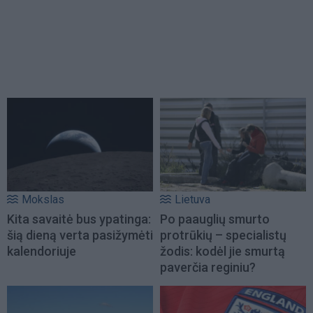
Mokslas
Lietuva
Kita savaitė bus ypatinga:
Po paauglių smurto
šią dieną verta pasižymėti
protrūkių – specialistų
kalendoriuje
žodis: kodėl jie smurtą
paverčia reginiu?