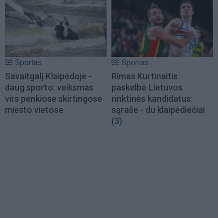
Sportas
Sportas
Savaitgalį Klaipėdoje -
Rimas Kurtinaitis
daug sporto: veiksmas
paskelbė Lietuvos
virs penkiose skirtingose
rinktinės kandidatus:
miesto vietose
sąraše - du klaipėdiečiai
(3)