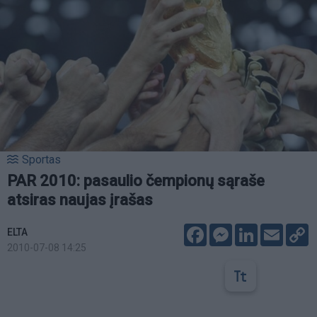
Sportas
PAR 2010: pasaulio čempionų sąraše
atsiras naujas įrašas
Facebook
Messenger
LinkedIn
Email
C
ELTA
L
2010-07-08 14:25