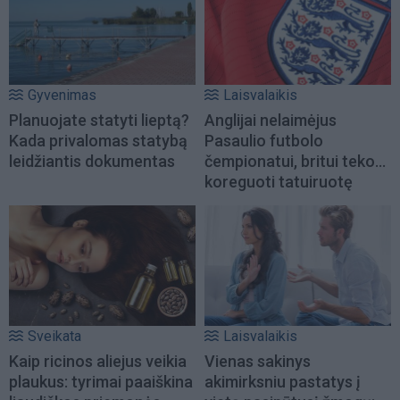
Gyvenimas
Laisvalaikis
Planuojate statyti lieptą?
Anglijai nelaimėjus
Kada privalomas statybą
Pasaulio futbolo
leidžiantis dokumentas
čempionatui, britui teko...
koreguoti tatuiruotę
Sveikata
Laisvalaikis
Kaip ricinos aliejus veikia
Vienas sakinys
plaukus: tyrimai paaiškina
akimirksniu pastatys į