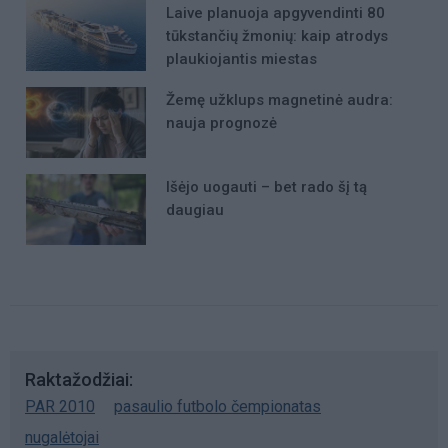
Laive planuoja apgyvendinti 80
tūkstančių žmonių: kaip atrodys
plaukiojantis miestas
Žemę užklups magnetinė audra:
nauja prognozė
Išėjo uogauti – bet rado šį tą
daugiau
Raktažodžiai
PAR 2010
pasaulio futbolo čempionatas
nugalėtojai