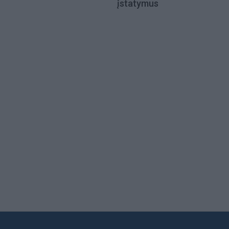
įstatymus
Load
More