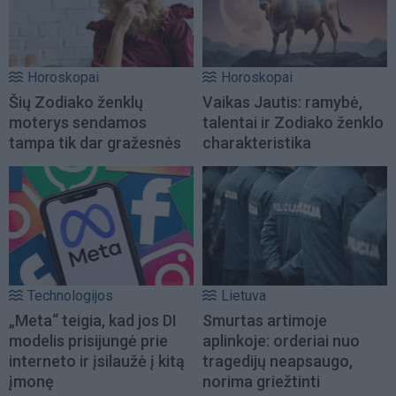
Horoskopai
Horoskopai
Šių Zodiako ženklų
Vaikas Jautis: ramybė,
moterys sendamos
talentai ir Zodiako ženklo
tampa tik dar gražesnės
charakteristika
Technologijos
Lietuva
„Meta“ teigia, kad jos DI
Smurtas artimoje
modelis prisijungė prie
aplinkoje: orderiai nuo
interneto ir įsilaužė į kitą
tragedijų neapsaugo,
įmonę
norima griežtinti