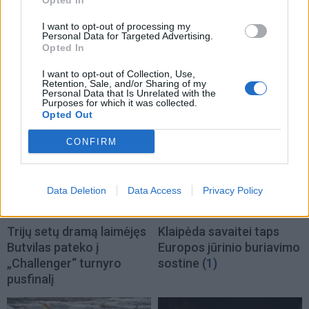
Opted In
Sportas
Sportas
I want to opt-out of processing my
Eglė Šventoraitė – apie
Jasikevičiaus vedami
Personal Data for Targeted Advertising.
rinktinę, legionierės
Lietuvos vaikinai patiesė
Opted In
gyvenimą, žemės
serbus
(1)
I want to opt-out of Collection, Use,
drebėjimą ir didžiausią
Retention, Sale, and/or Sharing of my
svajonę
Personal Data that Is Unrelated with the
Purposes for which it was collected.
Opted Out
CONFIRM
Data Deletion
Data Access
Privacy Policy
Sportas
Sportas
Trijų setų dramą laimėjęs
Klaipėda savaitei taps
Butvilas pateko į
Europos jūrinio buriavimo
„Challenger“ turnyro
sostine
(1)
pusfinalį