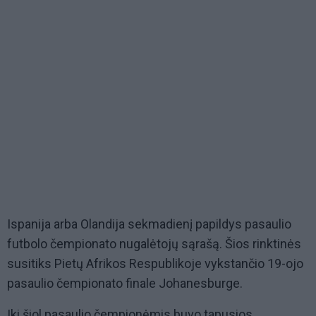
Ispanija arba Olandija sekmadienį papildys pasaulio
futbolo čempionato nugalėtojų sąrašą. Šios rinktinės
susitiks Pietų Afrikos Respublikoje vykstančio 19-ojo
pasaulio čempionato finale Johanesburge.
Iki šiol pasaulio čempionėmis buvo tapusios