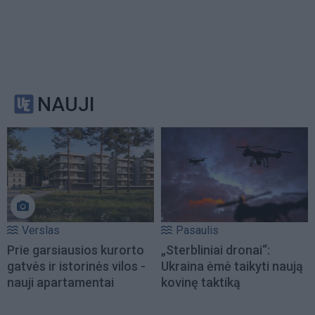
NAUJI
Verslas
Pasaulis
Prie garsiausios kurorto
„Sterbliniai dronai“:
gatvės ir istorinės vilos -
Ukraina ėmė taikyti naują
nauji apartamentai
kovinę taktiką