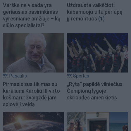
Varškė ne visada yra
Uždrausta vaikščioti
geriausias pasirinkimas
kabamuoju tiltu per upę -
vyresniame amžiuje – ką
jį remontuos
(1)
siūlo specialistai?
Pasaulis
Sportas
Pirmasis susitikimas su
„Rytą“ papildė vilniečius
karaliumi Karoliu III virto
Čempionų lygoje
košmaru: žvaigždė jam
skriaudęs amerikietis
spjovė į veidą