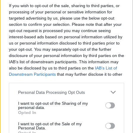
If you wish to opt-out of the sale, sharing to third parties, or
TAIP PAT SKAITYKITE
processing of your personal or sensitive information for
targeted advertising by us, please use the below opt-out
section to confirm your selection. Please note that after your
opt-out request is processed you may continue seeing
interest-based ads based on personal information utilized by
us or personal information disclosed to third parties prior to
your opt-out. You may separately opt-out of the further
disclosure of your personal information by third parties on the
IAB’s list of downstream participants. This information may
Sportas
Sportas
also be disclosed by us to third parties on the
IAB’s List of
„Rytą“ papildė vilniečius
Prieš varžybas jūroje
Downstream Participants
that may further disclose it to other
Čempionų lygoje
buriuotojai pasirodė
third parties.
skriaudęs amerikietis
miesto gatvėse
(2)
Personal Data Processing Opt Outs
I want to opt-out of the Sharing of my
personal data.
Opted In
I want to opt-out of the Sale of my
Personal Data.