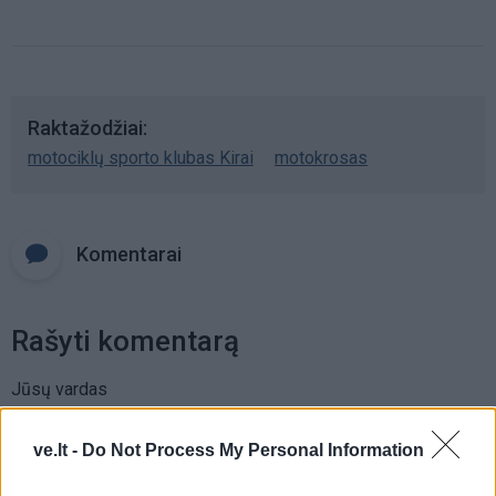
Raktažodžiai
motociklų sporto klubas Kirai
motokrosas
Komentarai
Rašyti komentarą
Jūsų vardas
ve.lt -
Do Not Process My Personal Information
Komentaras