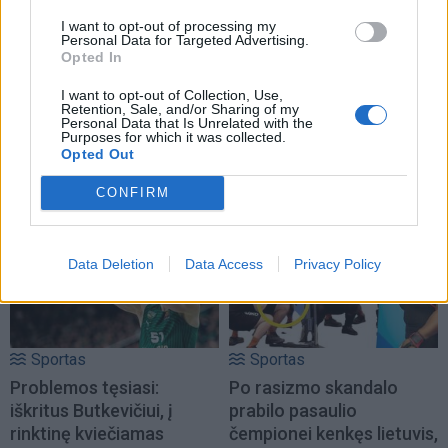
I want to opt-out of processing my
Personal Data for Targeted Advertising.
Opted In
I want to opt-out of Collection, Use,
Retention, Sale, and/or Sharing of my
Personal Data that Is Unrelated with the
Purposes for which it was collected.
Opted Out
TAIP PAT SKAITYKITE
CONFIRM
Data Deletion
Data Access
Privacy Policy
Sportas
Sportas
Problemos tęsiasi:
Po rasizmo skandalo
iškritus Butkevičiui, į
prabilo pasaulio
rinktinę kviečiamas
čempionei kenkęs lietuvis,