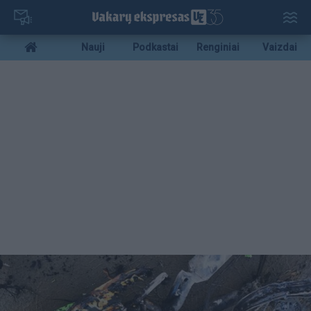
Pereiti
į
pagrindinį
Mobile
Nauji
Podkastai
Renginiai
Vaizdai
turinį
menu
bottom