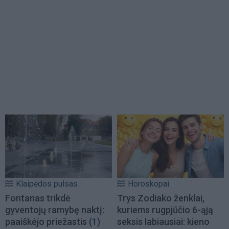
Klaipėdos pulsas
Horoskopai
Fontanas trikdė
Trys Zodiako ženklai,
gyventojų ramybę naktį:
kuriems rugpjūčio 6-ąją
paaiškėjo priežastis
(1)
seksis labiausiai: kieno