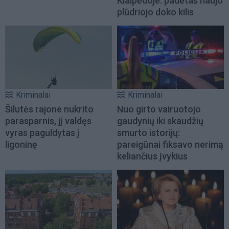
Klaipėdoje: padėtas naujo
plūdriojo doko kilis
Kriminalai
Kriminalai
Šilutės rajone nukrito
Nuo girto vairuotojo
parasparnis, jį valdęs
gaudynių iki skaudžių
vyras paguldytas į
smurto istorijų:
ligoninę
pareigūnai fiksavo nerimą
keliančius įvykius