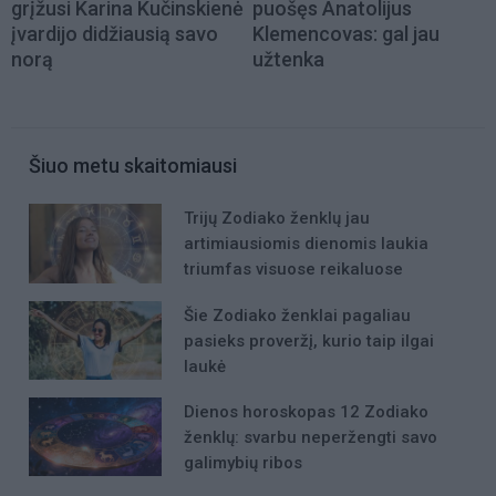
grįžusi Karina Kučinskienė
puošęs Anatolijus
įvardijo didžiausią savo
Klemencovas: gal jau
norą
užtenka
Šiuo metu skaitomiausi
Trijų Zodiako ženklų jau
artimiausiomis dienomis laukia
triumfas visuose reikaluose
Šie Zodiako ženklai pagaliau
pasieks proveržį, kurio taip ilgai
laukė
Dienos horoskopas 12 Zodiako
ženklų: svarbu neperžengti savo
galimybių ribos