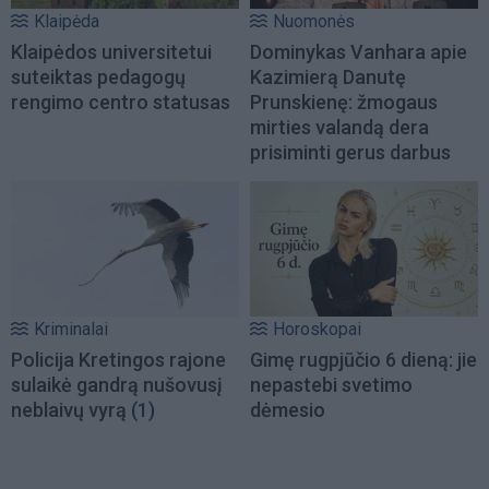
Klaipėda
Nuomonės
Klaipėdos universitetui
Dominykas Vanhara apie
suteiktas pedagogų
Kazimierą Danutę
rengimo centro statusas
Prunskienę: žmogaus
mirties valandą dera
prisiminti gerus darbus
Kriminalai
Horoskopai
Policija Kretingos rajone
Gimę rugpjūčio 6 dieną: jie
sulaikė gandrą nušovusį
nepastebi svetimo
neblaivų vyrą
(1)
dėmesio