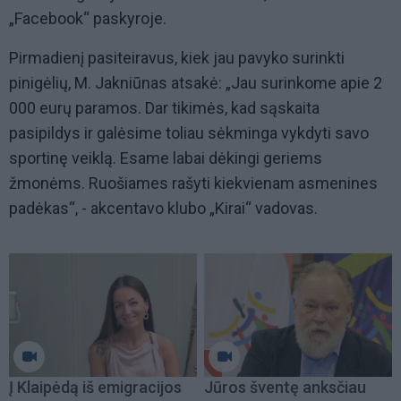
„Facebook“ paskyroje.
Pirmadienį pasiteiravus, kiek jau pavyko surinkti
pinigėlių, M. Jakniūnas atsakė: „Jau surinkome apie 2
000 eurų paramos. Dar tikimės, kad sąskaita
pasipildys ir galėsime toliau sėkminga vykdyti savo
sportinę veiklą. Esame labai dėkingi geriems
žmonėms. Ruošiames rašyti kiekvienam asmenines
padėkas“, - akcentavo klubo „Kirai“ vadovas.
Į Klaipėdą iš emigracijos
Jūros šventę anksčiau