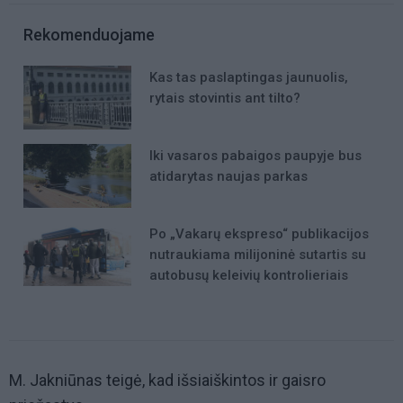
Rekomenduojame
Kas tas paslaptingas jaunuolis,
rytais stovintis ant tilto?
Iki vasaros pabaigos paupyje bus
atidarytas naujas parkas
Po „Vakarų ekspreso“ publikacijos
nutraukiama milijoninė sutartis su
autobusų keleivių kontrolieriais
M. Jakniūnas teigė, kad išsiaiškintos ir gaisro