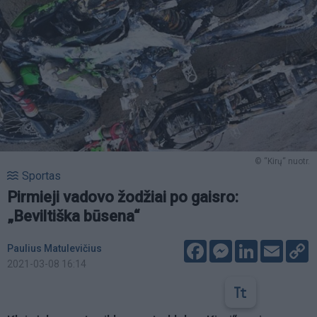
© “Kirų“ nuotr.
Sportas
Pirmieji vadovo žodžiai po gaisro:
„Beviltiška būsena“
Facebook
Messenger
LinkedIn
Email
C
Paulius Matulevičius
L
2021-03-08 16:14