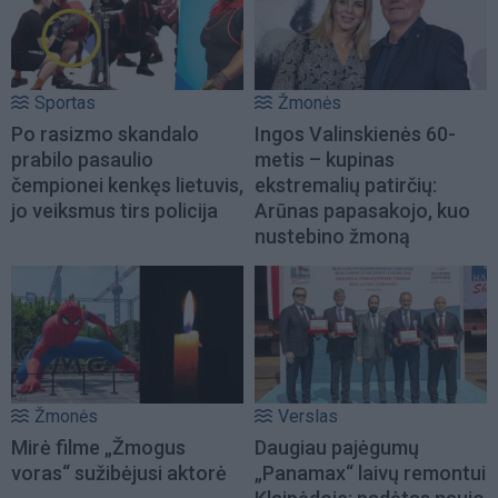
Sportas
Žmonės
Po rasizmo skandalo
Ingos Valinskienės 60-
prabilo pasaulio
metis – kupinas
čempionei kenkęs lietuvis,
ekstremalių patirčių:
jo veiksmus tirs policija
Arūnas papasakojo, kuo
nustebino žmoną
Žmonės
Verslas
Mirė filme „Žmogus
Daugiau pajėgumų
voras“ sužibėjusi aktorė
„Panamax“ laivų remontui