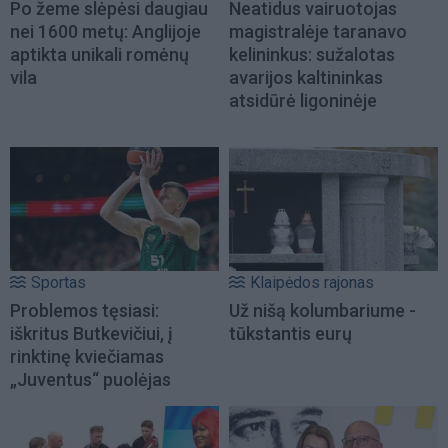
Po žeme slėpėsi daugiau
Neatidus vairuotojas
nei 1600 metų: Anglijoje
magistralėje taranavo
aptikta unikali romėnų
kelininkus: sužalotas
vila
avarijos kaltininkas
atsidūrė ligoninėje
Sportas
Klaipėdos rajonas
Problemos tęsiasi:
Už nišą kolumbariume -
iškritus Butkevičiui, į
tūkstantis eurų
rinktinę kviečiamas
„Juventus“ puolėjas