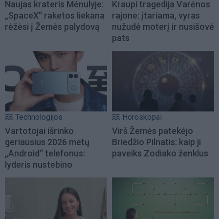
Naujas krateris Mėnulyje:
Kraupi tragedija Varėnos
„SpaceX“ raketos liekana
rajone: įtariama, vyras
rėžėsi į Žemės palydovą
nužudė moterį ir nusišovė
pats
Technologijos
Horoskopai
Vartotojai išrinko
Virš Žemės patekėjo
geriausius 2026 metų
Briedžio Pilnatis: kaip ji
„Android“ telefonus:
paveiks Zodiako ženklus
lyderis nustebino