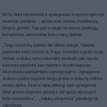
Be to, teks remontuoti ir apdegusias Svajonės gatvėje
esančias patalpas – aprūkusias sienas, instaliaciją,
langus, grindis. Taip pat sudegė ne vienas padangų
komplektas, asmeniniai klubo narių daiktai.
„Taigi, nuostolių sumos dar labiau išaugs. Gaisras
įsiplieskė naktį iš kovo 4 į 5-ąją. Sukaukė signalizacija.
Vienas iš klubo narių vidurnaktį atsibudo per vaizdo
kameras pažiūrėti, kas vyksta ir išvydo liepsnas.
Akimirksniu paskambino ugniagesiams. Ugniagesiai
diskiniu pjūklu nupjovė langų grotas ir išdaužę stiklus
ėmėsi darbo. Esame labai dėkingi, kad ugniagesiai
labai greitai užgesino gaisrą ir dar spėjo apsaugoti
kelis motociklus“, - „Vakarų ekspresui“ pasakojo M.
Jakniūnas.