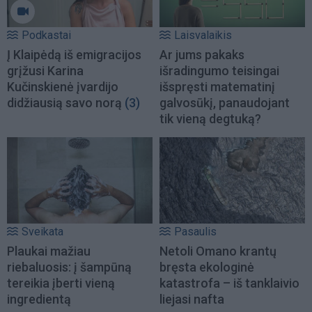
Podkastai
Laisvalaikis
Į Klaipėdą iš emigracijos
Ar jums pakaks
grįžusi Karina
išradingumo teisingai
Kučinskienė įvardijo
išspręsti matematinį
didžiausią savo norą
(3)
galvosūkį, panaudojant
tik vieną degtuką?
Sveikata
Pasaulis
Plaukai mažiau
Netoli Omano krantų
riebaluosis: į šampūną
bręsta ekologinė
tereikia įberti vieną
katastrofa – iš tanklaivio
ingredientą
liejasi nafta