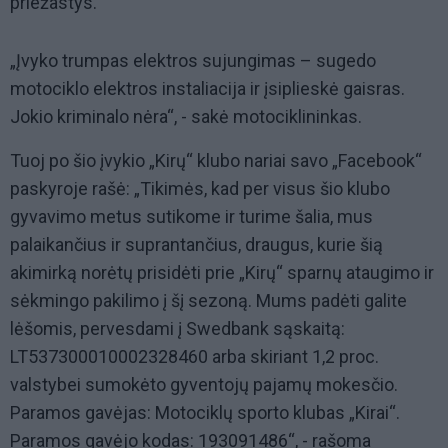
priežastys.
„Įvyko trumpas elektros sujungimas – sugedo
motociklo elektros instaliacija ir įsiplieskė gaisras.
Jokio kriminalo nėra“, - sakė motociklininkas.
Tuoj po šio įvykio „Kirų“ klubo nariai savo „Facebook“
paskyroje rašė: „Tikimės, kad per visus šio klubo
gyvavimo metus sutikome ir turime šalia, mus
palaikančius ir suprantančius, draugus, kurie šią
akimirką norėtų prisidėti prie „Kirų“ sparnų ataugimo ir
sėkmingo pakilimo į šį sezoną. Mums padėti galite
lėšomis, pervesdami į Swedbank sąskaitą:
LT537300010002328460 arba skiriant 1,2 proc.
valstybei sumokėto gyventojų pajamų mokesčio.
Paramos gavėjas: Motociklų sporto klubas „Kirai“.
Paramos gavėjo kodas: 193091486“, - rašoma