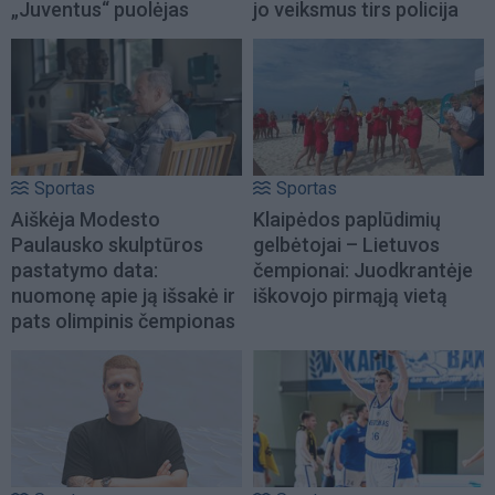
„Juventus“ puolėjas
jo veiksmus tirs policija
Sportas
Sportas
Aiškėja Modesto
Klaipėdos paplūdimių
Paulausko skulptūros
gelbėtojai – Lietuvos
pastatymo data:
čempionai: Juodkrantėje
nuomonę apie ją išsakė ir
iškovojo pirmąją vietą
pats olimpinis čempionas