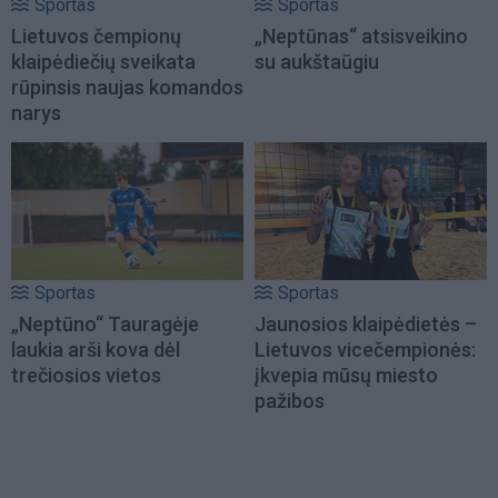
Sportas
Sportas
Lietuvos čempionų
„Neptūnas“ atsisveikino
klaipėdiečių sveikata
su aukštaūgiu
rūpinsis naujas komandos
narys
Sportas
Sportas
„Neptūno“ Tauragėje
Jaunosios klaipėdietės –
laukia arši kova dėl
Lietuvos vicečempionės:
trečiosios vietos
įkvepia mūsų miesto
pažibos