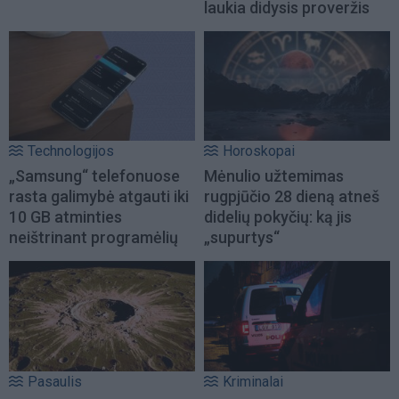
laukia didysis proveržis
Technologijos
Horoskopai
„Samsung“ telefonuose
Mėnulio užtemimas
rasta galimybė atgauti iki
rugpjūčio 28 dieną atneš
10 GB atminties
didelių pokyčių: ką jis
neištrinant programėlių
„supurtys“
Pasaulis
Kriminalai