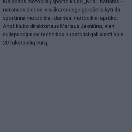
Klaipėdos motociklų sporto klubo „Kirai“ nariams –
neramios dienos: visiškai sudegė garaže laikyti du
sportiniai motociklai, dar šeši motociklai aprūko.
Anot klubo direktoriaus Mariaus Jakniūno, vien
suliepsnojusios technikos nuostoliai gali siekti apie
20 tūkstančių eurų.