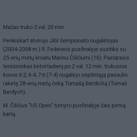
Mačas truko 3 val. 20 min.
Penkiskart atvirojo JAV čempionato nugalėtojas
(2004-2008 m.) R. Federeris pusfinalyje susitiks su
25-erių metų kroatu Marinu Čiličiumi (16). Pastarasis
tenisininkas ketvirtadienį po 2 val. 12 min. trukusios
kovos 6:2, 6:4, 7:6 (7-4) nugalėjo septintąją pasaulio
raketę 28-erių metų čeką Tomašą Berdichą (Tomaš
Berdych).
M. Čiličius "US Open" turnyro pusfinalyje žais pirmą
kartą.