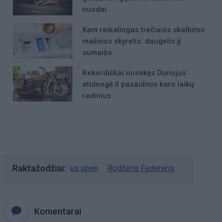
nuodai
Kam reikalingas trečiasis skalbimo
mašinos skyrelis: daugelis jį
sumaišo
Rekordiškai nusekęs Dunojus
atidengė II pasaulinio karo laikų
radinius
Raktažodžiai
us open
Rodžeris Federeris
Komentarai