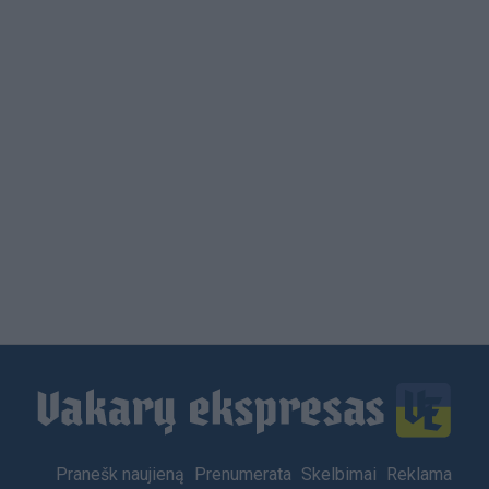
Load
More
Footer
Pranešk naujieną
Prenumerata
Skelbimai
Reklama