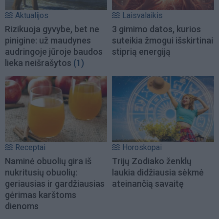
Aktualijos
Laisvalaikis
Rizikuoja gyvybe, bet ne
3 gimimo datos, kurios
pinigine: už maudynes
suteikia žmogui išskirtinai
audringoje jūroje baudos
stiprią energiją
lieka neišrašytos
(1)
Receptai
Horoskopai
Naminė obuolių gira iš
Trijų Zodiako ženklų
nukritusių obuolių:
laukia didžiausia sėkmė
geriausias ir gardžiausias
ateinančią savaitę
gėrimas karštoms
dienoms