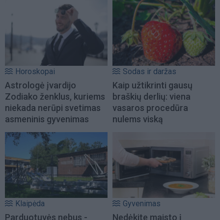
Horoskopai
Sodas ir daržas
Astrologė įvardijo
Kaip užtikrinti gausų
Zodiako ženklus, kuriems
braškių derlių: viena
niekada nerūpi svetimas
vasaros procedūra
asmeninis gyvenimas
nulems viską
Klaipėda
Gyvenimas
Parduotuvės nebus -
Nedėkite maisto į