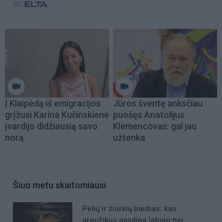
Į Klaipėdą iš emigracijos
Jūros šventę anksčiau
grįžusi Karina Kučinskienė
puošęs Anatolijus
įvardijo didžiausią savo
Klemencovas: gal jau
norą
užtenka
Šiuo metu skaitomiausi
Pelių ir žiurkių baubas: kas
graužikus gąsdina labiau nei