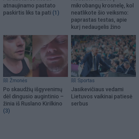
atnaujinamo pastato
mikrobangų krosnelę, kol
paskirtis liks ta pati
(1)
neatlikote šio veiksmo:
paprastas testas, apie
kurį nedaugelis žino
Žmonės
Sportas
Po skaudžių išgyvenimų
Jasikevičiaus vedami
dėl dingusio augintinio –
Lietuvos vaikinai patiesė
žinia iš Ruslano Kirilkino
serbus
(3)