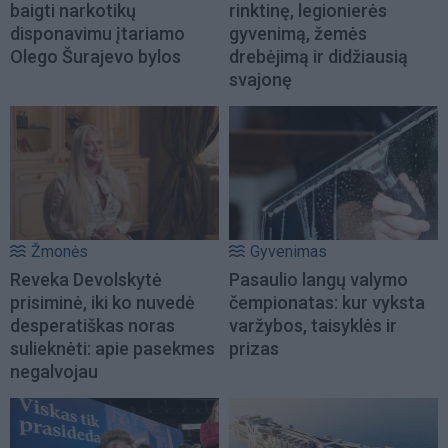
baigti narkotikų
rinktinę, legionierės
disponavimu įtariamo
gyvenimą, žemės
Olego Šurajevo bylos
drebėjimą ir didžiausią
svajonę
Žmonės
Gyvenimas
Reveka Devolskytė
Pasaulio langų valymo
prisiminė, iki ko nuvedė
čempionatas: kur vyksta
desperatiškas noras
varžybos, taisyklės ir
sulieknėti: apie pasekmes
prizas
negalvojau