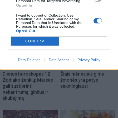
Personal Data for Targeted Advertising.
Opted In
I want to opt-out of Collection, Use,
NAUJI
Retention, Sale, and/or Sharing of my
Personal Data that Is Unrelated with the
Purposes for which it was collected.
Opted Out
CONFIRM
Data Deletion
Data Access
Privacy Policy
Horoskopai
Horoskopai
Dienos horoskopas 12
Šiais mėnesiais gimę
Zodiako ženklų: Marsas
žmonės yra patys
gali sustiprinti
sėkmingiausi
nekantrumą, ginčus ir
skubėjimą