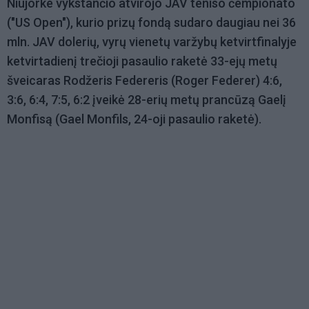
Niujorke vykstančio atvirojo JAV teniso čempionato
("US Open"), kurio prizų fondą sudaro daugiau nei 36
mln. JAV dolerių, vyrų vienetų varžybų ketvirtfinalyje
ketvirtadienį trečioji pasaulio raketė 33-ejų metų
šveicaras Rodžeris Federeris (Roger Federer) 4:6,
3:6, 6:4, 7:5, 6:2 įveikė 28-erių metų prancūzą Gaelį
Monfisą (Gael Monfils, 24-oji pasaulio raketė).