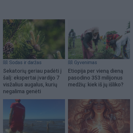
Sodas ir daržas
Gyvenimas
Sekatorių geriau padėti į
Etiopija per vieną dieną
šalį: ekspertai įvardijo 7
pasodino 353 milijonus
visžalius augalus, kurių
medžių: kiek iš jų išliko?
negalima genėti