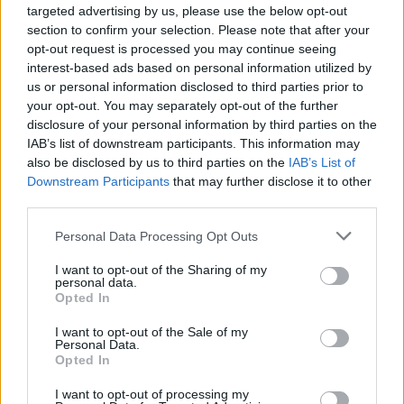
targeted advertising by us, please use the below opt-out
section to confirm your selection. Please note that after your
Sportas
Sportas
opt-out request is processed you may continue seeing
interest-based ads based on personal information utilized by
Rimas Kurtinaitis
Į Palangą atkeliavo
us or personal information disclosed to third parties prior to
paskelbė Lietuvos
žiemos paralimpinių
your opt-out. You may separately opt-out of the further
rinktinės kandidatus:
žaidynių paroda
disclosure of your personal information by third parties on the
sąraše - du klaipėdiečiai
IAB’s list of downstream participants. This information may
(3)
also be disclosed by us to third parties on the
IAB’s List of
Downstream Participants
that may further disclose it to other
third parties.
Personal Data Processing Opt Outs
I want to opt-out of the Sharing of my
personal data.
Opted In
I want to opt-out of the Sale of my
Personal Data.
Opted In
I want to opt-out of processing my