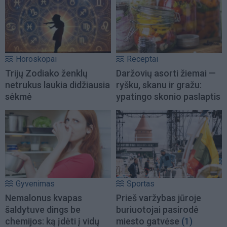
Horoskopai
Receptai
Trijų Zodiako ženklų
Daržovių asorti žiemai —
netrukus laukia didžiausia
ryšku, skanu ir gražu:
sėkmė
ypatingo skonio paslaptis
Gyvenimas
Sportas
Nemalonus kvapas
Prieš varžybas jūroje
šaldytuve dings be
buriuotojai pasirodė
chemijos: ką įdėti į vidų
miesto gatvėse
(1)