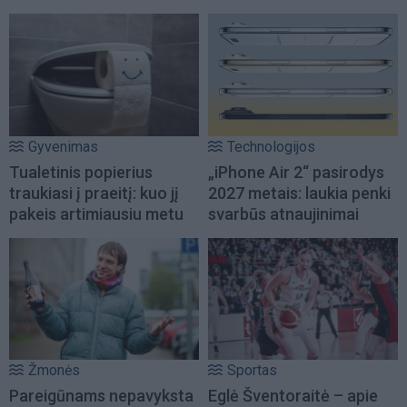
Gyvenimas
Technologijos
Tualetinis popierius
„iPhone Air 2“ pasirodys
traukiasi į praeitį: kuo jį
2027 metais: laukia penki
pakeis artimiausiu metu
svarbūs atnaujinimai
Žmonės
Sportas
Pareigūnams nepavyksta
Eglė Šventoraitė – apie