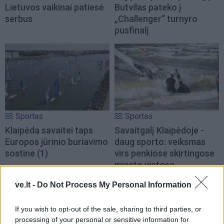
Lietuvos vaikinai patiesė
Butvilas pateko į
serbus
„Challenger“ turnyro
pusfinalį
Sportas
Sportas
Klaipėda savaitei taps
Savaitgalį Klaipėdoje -
Europos jūrinio buriavimo
daug sporto: veiksmas
sostine
(1)
virs penkiose skirtingose
miesto vietose
ve.lt -
Do Not Process My Personal Information
If you wish to opt-out of the sale, sharing to third parties, or
processing of your personal or sensitive information for