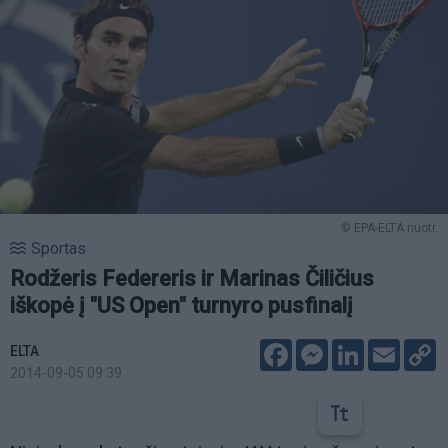
© EPA-ELTA nuotr.
Sportas
Rodžeris Federeris ir Marinas Čiličius
iškopė į "US Open" turnyro pusfinalį
Facebook
Messenger
LinkedIn
Email
C
ELTA
L
2014-09-05 09:39