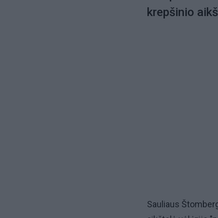
krepšinio aikš
Sauliaus Štomberg