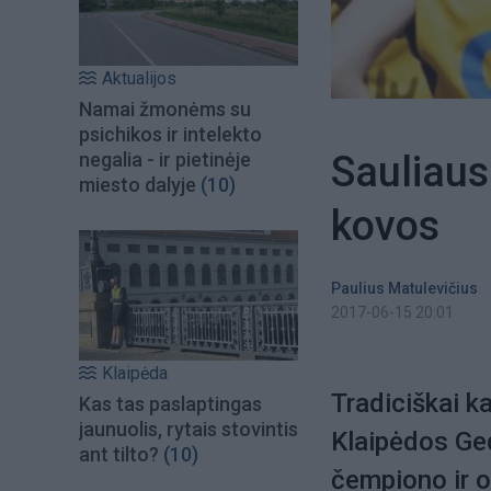
Aktualijos
Namai žmonėms su
psichikos ir intelekto
Sauliaus
negalia - ir pietinėje
miesto dalyje
(10)
kovos
Paulius Matulevičius
2017-06-15 20:01
Klaipėda
Tradiciškai k
Kas tas paslaptingas
jaunuolis, rytais stovintis
Klaipėdos Ge
ant tilto?
(10)
čempiono ir o