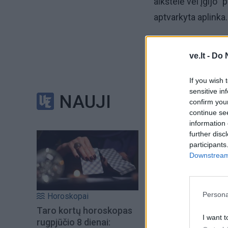
aikštelė vėl įgijo "
aptvarkyta aplinka.
Jau devintus metus
ve.lt -
Do 
rengiamas gatvės k
ir jaunuolių (27 ko
If you wish 
sensitive in
NAUJI
confirm you
continue se
information 
further disc
participants
Downstream 
Persona
Horoskopai
Taro kortų horoskopas
I want t
rugpjūčio 8 dienai: