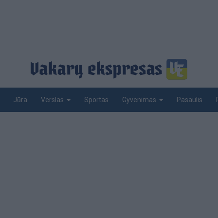
Jūra
Sportas
Pasaulis
Verslas
Gyvenimas