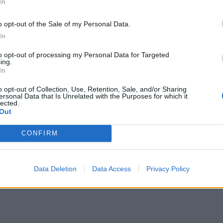
In
o opt-out of the Sale of my Personal Data.
In
to opt-out of processing my Personal Data for Targeted
ing.
In
o opt-out of Collection, Use, Retention, Sale, and/or Sharing
ersonal Data that Is Unrelated with the Purposes for which it
ausioje 2007 m. gimusių komandų grupėje (7
lected.
Out
favo "Klaipėdos bulių" komanda, kurios marškinė
esminas, Nikita Čikunovas, Paulius Zibalis ir "Nep
CONFIRM
auto Šarakausko sūnus Simas. Organizatorių nuotr
Data Deletion
Data Access
Privacy Policy