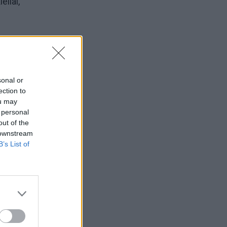
eliai,
vaikų
sonal or
ection to
ou may
 personal
out of the
 downstream
B’s List of