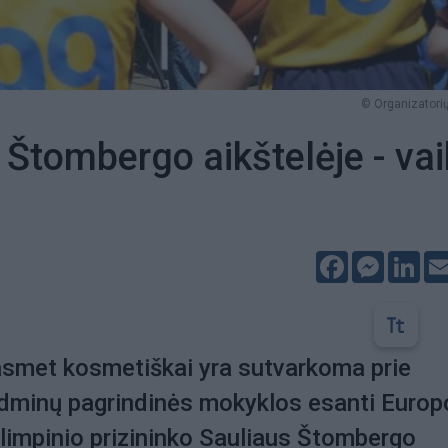
© Organizatorių
 Štombergo aikštelėje - va
Facebook
Messeng
Lin
asmet kosmetiškai yra sutvarkoma prie
dminų pagrindinės mokyklos esanti Europ
limpinio prizininko Sauliaus Štombergo