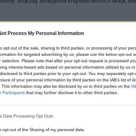
prekinę" išvaizdą: atnaujintos krepšinio lentos ir lankai, tinkl
 paeiliui, atšilus orams, S. Štombergo vardo aikštelėje
Not Process My Personal Information
repšinio turnyras 3x3. Šįkart turnyre varžėsi bemaž 100 
mandos). Iš jų trys atvyko iš Vilniaus.
to opt-out of the sale, sharing to third parties, or processing of your per
formation for targeted advertising by us, please use the below opt-out s
r selection. Please note that after your opt-out request is processed y
eing interest-based ads based on personal information utilized by us or
disclosed to third parties prior to your opt-out. You may separately opt-
losure of your personal information by third parties on the IAB’s list of
. This information may also be disclosed by us to third parties on the
IA
Participants
that may further disclose it to other third parties.
l Data Processing Opt Outs
o opt-out of the Sharing of my personal data.