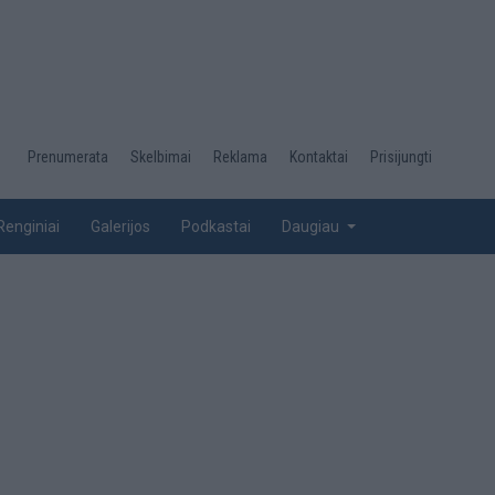
Desktop
Prenumerata
Skelbimai
Reklama
Kontaktai
Prisijungti
menu
top
Renginiai
Galerijos
Podkastai
Daugiau