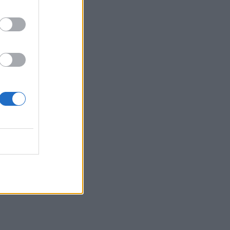
lius
tūno"
.