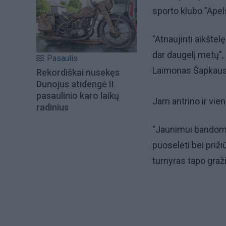
sporto klubo "Apels
"Atnaujinti aikštelę
dar daugelį metų", 
Pasaulis
Laimonas Šapkaus
Rekordiškai nusekęs
Dunojus atidengė II
pasaulinio karo laikų
Jam antrino ir vie
radinius
"Jaunimui bandome 
puoselėti bei priži
turnyras tapo graž