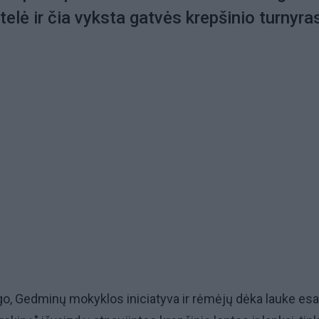
telė ir čia vyksta gatvės krepšinio turnyra
o, Gedminų mokyklos iniciatyva ir rėmėjų dėka lauke esa