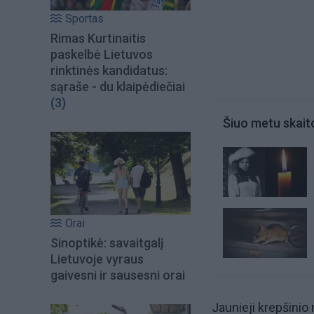
Sportas
Rimas Kurtinaitis
paskelbė Lietuvos
rinktinės kandidatus:
sąraše - du klaipėdiečiai
(3)
Šiuo metu skait
Orai
Sinoptikė: savaitgalį
Lietuvoje vyraus
gaivesni ir sausesni orai
Jaunieji krepšinio