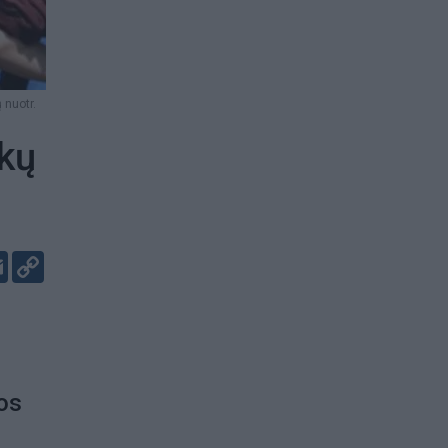
 nuotr.
ikų
er
kedIn
Email
Copy
Link
os