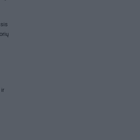
ęsis
orių
ir