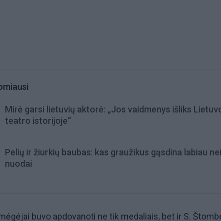
omiausi
Mirė garsi lietuvių aktorė: „Jos vaidmenys išliks Lietuv
teatro istorijoje“
Pelių ir žiurkių baubas: kas graužikus gąsdina labiau ne
nuodai
 mėgėjai buvo apdovanoti ne tik medaliais, bet ir S. Štomb