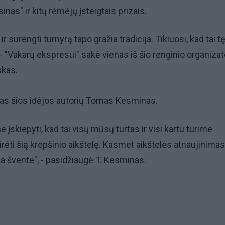
inas" ir kitų rėmėjų įsteigtais prizais.
 ir surengti turnyrą tapo gražia tradicija. Tikiuosi, kad tai t
- "Vakarų ekspresui" sakė vienas iš šio renginio organizat
kas.
nas šios idėjos autorių Tomas Kesminas.
įskiepyti, kad tai visų mūsų turtas ir visi kartu turime
ūrėti šią krepšinio aikštelę. Kasmet aikštelės atnaujinimas 
ia švente", - pasidžiaugė T. Kesminas.