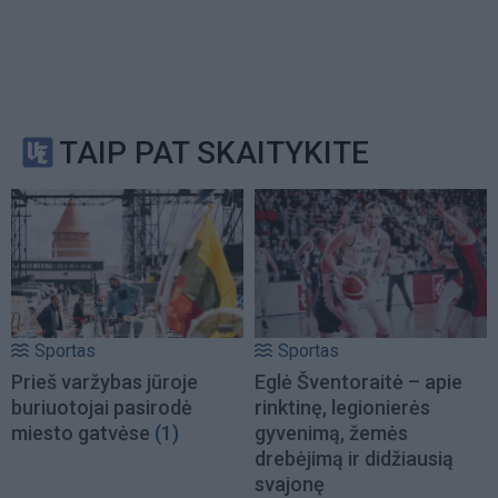
TAIP PAT SKAITYKITE
Sportas
Sportas
Prieš varžybas jūroje
Eglė Šventoraitė – apie
buriuotojai pasirodė
rinktinę, legionierės
miesto gatvėse
(1)
gyvenimą, žemės
drebėjimą ir didžiausią
svajonę