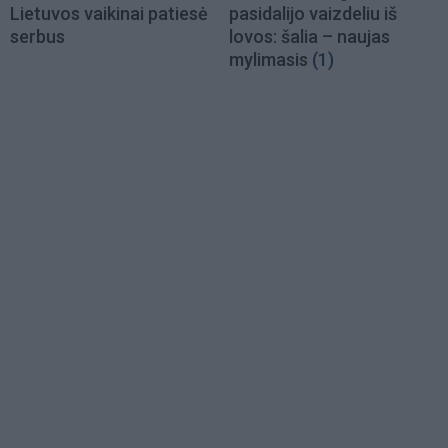
Lietuvos vaikinai patiesė
pasidalijo vaizdeliu iš
serbus
lovos: šalia – naujas
mylimasis
(1)
Load
More