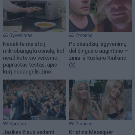
Gyvenimas
Žmonės
Nedėkite maisto į
Po skaudžių išgyvenimų
mikrobangų krosnelę, kol
dėl dingusio augintinio –
neatlikote šio veiksmo:
žinia iš Ruslano Kirilkino
paprastas testas, apie
(3)
kurį nedaugelis žino
Sportas
Žmonės
Jasikevičiaus vedami
Kristina Meseguer