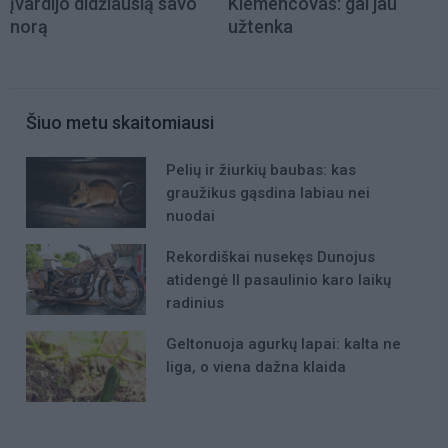
įvardijo didžiausią savo
Klemencovas: gal jau
norą
užtenka
Šiuo metu skaitomiausi
Pelių ir žiurkių baubas: kas
graužikus gąsdina labiau nei
nuodai
Rekordiškai nusekęs Dunojus
atidengė II pasaulinio karo laikų
radinius
Geltonuoja agurkų lapai: kalta ne
liga, o viena dažna klaida