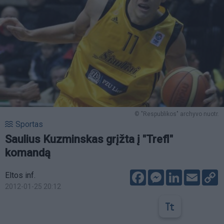
© "Respublikos" archyvo nuotr.
Sportas
Saulius Kuzminskas grįžta į "Trefl"
komandą
Facebook
Messenger
LinkedIn
Email
C
Eltos inf.
L
2012-01-25 20:12