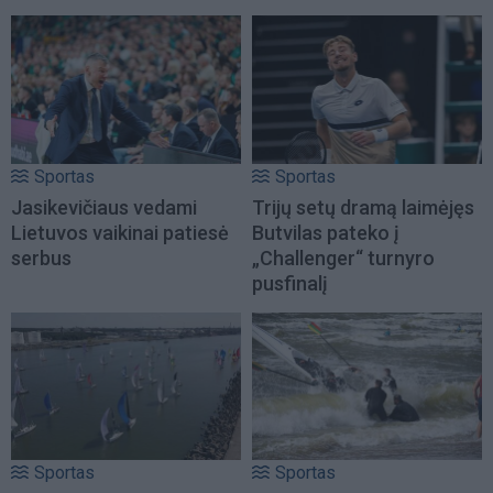
Sportas
Sportas
Jasikevičiaus vedami
Trijų setų dramą laimėjęs
Lietuvos vaikinai patiesė
Butvilas pateko į
serbus
„Challenger“ turnyro
pusfinalį
Sportas
Sportas