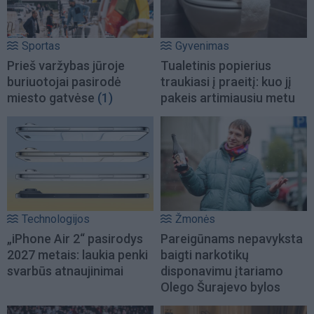
Sportas
Gyvenimas
Prieš varžybas jūroje
Tualetinis popierius
buriuotojai pasirodė
traukiasi į praeitį: kuo jį
miesto gatvėse
(1)
pakeis artimiausiu metu
Technologijos
Žmonės
„iPhone Air 2“ pasirodys
Pareigūnams nepavyksta
2027 metais: laukia penki
baigti narkotikų
svarbūs atnaujinimai
disponavimu įtariamo
Olego Šurajevo bylos