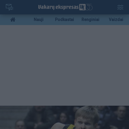
Pereiti
į
pagrindinį
Mobile
Nauji
Podkastai
Renginiai
Vaizdai
turinį
menu
bottom