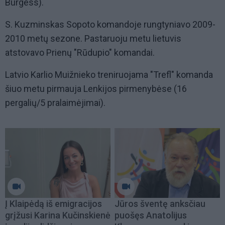
Burgess).
S. Kuzminskas Sopoto komandoje rungtyniavo 2009-
2010 metų sezone. Pastaruoju metu lietuvis
atstovavo Prienų "Rūdupio" komandai.
Latvio Karlio Muižnieko treniruojama "Trefl" komanda
šiuo metu pirmauja Lenkijos pirmenybėse (16
pergalių/5 pralaimėjimai).
Į Klaipėdą iš emigracijos
Jūros šventę anksčiau
grįžusi Karina Kučinskienė
puošęs Anatolijus