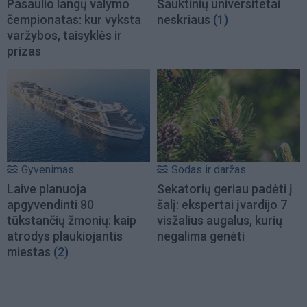
Pasaulio langų valymo
Šauktinių universitetai
čempionatas: kur vyksta
neskriaus
(1)
varžybos, taisyklės ir
prizas
Gyvenimas
Sodas ir daržas
Laive planuoja
Sekatorių geriau padėti į
apgyvendinti 80
šalį: ekspertai įvardijo 7
tūkstančių žmonių: kaip
visžalius augalus, kurių
atrodys plaukiojantis
negalima genėti
miestas
(2)