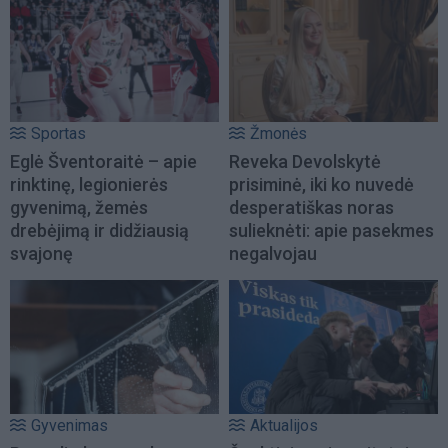
Sportas
Žmonės
Eglė Šventoraitė – apie
Reveka Devolskytė
rinktinę, legionierės
prisiminė, iki ko nuvedė
gyvenimą, žemės
desperatiškas noras
drebėjimą ir didžiausią
sulieknėti: apie pasekmes
svajonę
negalvojau
Gyvenimas
Aktualijos