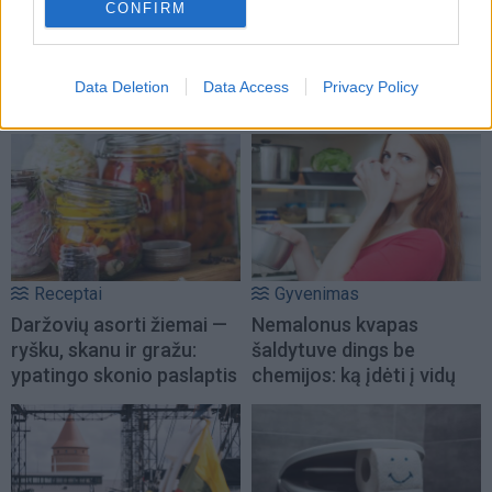
Horoskopai
Horoskopai
CONFIRM
Šiais mėnesiais gimę
Trijų Zodiako ženklų
žmonės yra patys
netrukus laukia didžiausia
sėkmingiausi
sėkmė
Data Deletion
Data Access
Privacy Policy
Receptai
Gyvenimas
Daržovių asorti žiemai —
Nemalonus kvapas
ryšku, skanu ir gražu:
šaldytuve dings be
ypatingo skonio paslaptis
chemijos: ką įdėti į vidų