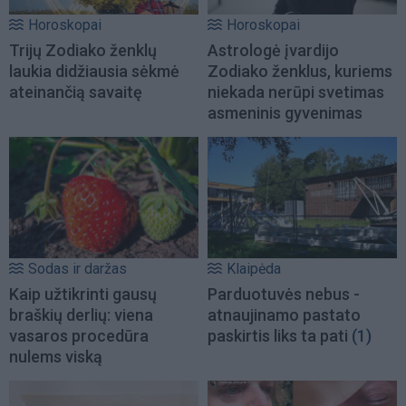
Horoskopai
Horoskopai
Trijų Zodiako ženklų
Astrologė įvardijo
laukia didžiausia sėkmė
Zodiako ženklus, kuriems
ateinančią savaitę
niekada nerūpi svetimas
asmeninis gyvenimas
Sodas ir daržas
Klaipėda
Kaip užtikrinti gausų
Parduotuvės nebus -
braškių derlių: viena
atnaujinamo pastato
vasaros procedūra
paskirtis liks ta pati
(1)
nulems viską