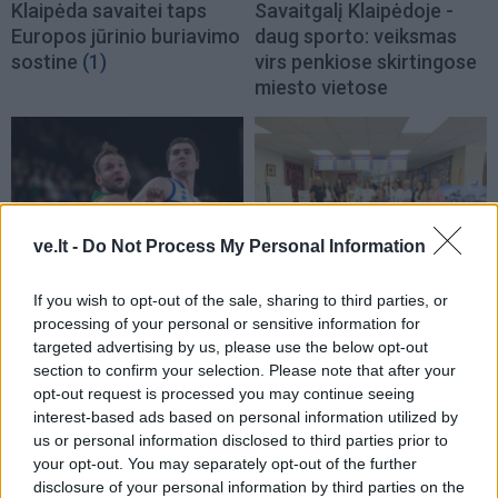
Klaipėda savaitei taps
Savaitgalį Klaipėdoje -
Europos jūrinio buriavimo
daug sporto: veiksmas
sostine
(1)
virs penkiose skirtingose
miesto vietose
ve.lt -
Do Not Process My Personal Information
Sportas
Sportas
If you wish to opt-out of the sale, sharing to third parties, or
Rimas Kurtinaitis
Į Palangą atkeliavo
processing of your personal or sensitive information for
paskelbė Lietuvos
žiemos paralimpinių
targeted advertising by us, please use the below opt-out
rinktinės kandidatus:
žaidynių paroda
section to confirm your selection. Please note that after your
sąraše - du klaipėdiečiai
opt-out request is processed you may continue seeing
(3)
interest-based ads based on personal information utilized by
us or personal information disclosed to third parties prior to
your opt-out. You may separately opt-out of the further
disclosure of your personal information by third parties on the