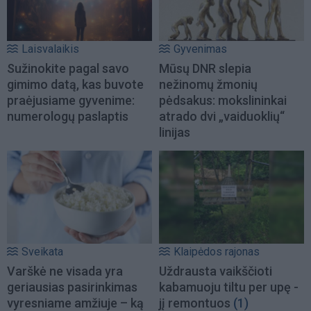
Laisvalaikis
Gyvenimas
Sužinokite pagal savo
Mūsų DNR slepia
gimimo datą, kas buvote
nežinomų žmonių
praėjusiame gyvenime:
pėdsakus: mokslininkai
numerologų paslaptis
atrado dvi „vaiduoklių“
linijas
Sveikata
Klaipėdos rajonas
Varškė ne visada yra
Uždrausta vaikščioti
geriausias pasirinkimas
kabamuoju tiltu per upę -
vyresniame amžiuje – ką
jį remontuos
(1)