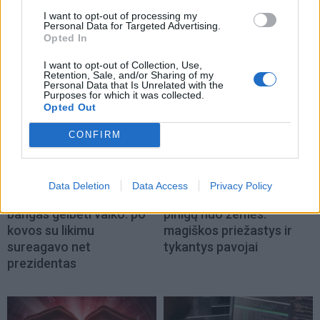
I want to opt-out of processing my
Personal Data for Targeted Advertising.
Opted In
NAUJI
I want to opt-out of Collection, Use,
Retention, Sale, and/or Sharing of my
Personal Data that Is Unrelated with the
Purposes for which it was collected.
Opted Out
CONFIRM
Pasaulis
Gyvenimas
Data Deletion
Data Access
Privacy Policy
16-metis nėrė į mirtinas
Kodėl negalima kelti
bangas gelbėti vaiko: po
pinigų nuo žemės:
kovos su likimu
magiškos priežastys ir
sureagavo net
tykantys pavojai
prezidentas