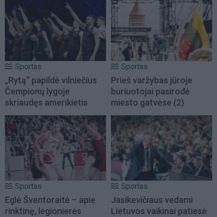
Sportas
Sportas
„Rytą“ papildė vilniečius
Prieš varžybas jūroje
Čempionų lygoje
buriuotojai pasirodė
skriaudęs amerikietis
miesto gatvėse
(2)
Sportas
Sportas
Eglė Šventoraitė – apie
Jasikevičiaus vedami
rinktinę, legionierės
Lietuvos vaikinai patiesė