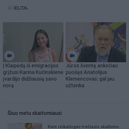
Į Klaipėdą iš emigracijos
Jūros šventę anksčiau
grįžusi Karina Kučinskienė
puošęs Anatolijus
įvardijo didžiausią savo
Klemencovas: gal jau
norą
užtenka
Šiuo metu skaitomiausi
Kam reikalingas trečiasis skalbimo