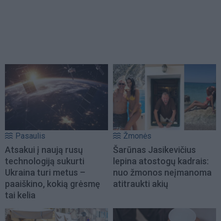
Pasaulis
Žmonės
Atsakui į naują rusų
Šarūnas Jasikevičius
technologiją sukurti
lepina atostogų kadrais:
Ukraina turi metus –
nuo žmonos neįmanoma
paaiškino, kokią grėsmę
atitraukti akių
tai kelia