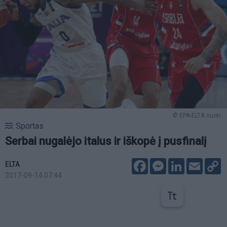
© EPA-ELTA nuotr.
Sportas
Serbai nugalėjo italus ir iškopė į pusfinalį
Facebook
Messenger
LinkedIn
Email
C
ELTA
L
2017-09-14 07:44