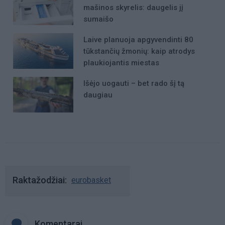
mašinos skyrelis: daugelis jį
sumaišo
Laive planuoja apgyvendinti 80
tūkstančių žmonių: kaip atrodys
plaukiojantis miestas
Išėjo uogauti – bet rado šį tą
daugiau
Raktažodžiai
eurobasket
Komentarai