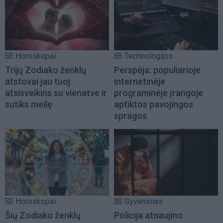
Horoskopai
Technologijos
Trijų Zodiako ženklų
Perspėja: populiarioje
atstovai jau tuoj
internetinėje
atsisveikins su vienatve ir
programinėje įrangoje
sutiks meilę
aptiktos pavojingos
spragos
Horoskopai
Gyvenimas
Šių Zodiako ženklų
Policija atnaujino