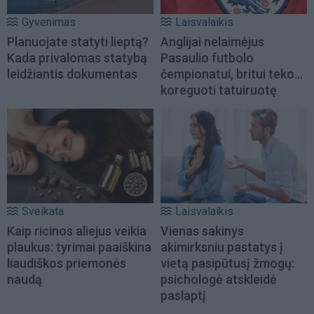
Gyvenimas
Laisvalaikis
Planuojate statyti lieptą?
Anglijai nelaimėjus
Kada privalomas statybą
Pasaulio futbolo
leidžiantis dokumentas
čempionatui, britui teko...
koreguoti tatuiruotę
Sveikata
Laisvalaikis
Kaip ricinos aliejus veikia
Vienas sakinys
plaukus: tyrimai paaiškina
akimirksniu pastatys į
liaudiškos priemonės
vietą pasipūtusį žmogų:
naudą
psichologė atskleidė
paslaptį