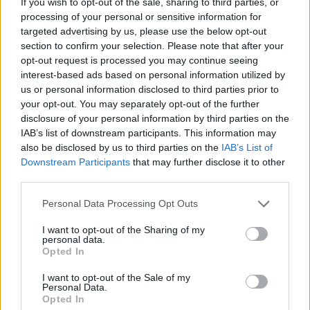
If you wish to opt-out of the sale, sharing to third parties, or
processing of your personal or sensitive information for
targeted advertising by us, please use the below opt-out
Sportas
Sportas
section to confirm your selection. Please note that after your
Savaitgalį Klaipėdoje -
Rimas Kurtinaitis
opt-out request is processed you may continue seeing
daug sporto: veiksmas
paskelbė Lietuvos
interest-based ads based on personal information utilized by
virs penkiose skirtingose
rinktinės kandidatus:
us or personal information disclosed to third parties prior to
miesto vietose
sąraše - du klaipėdiečiai
your opt-out. You may separately opt-out of the further
(3)
disclosure of your personal information by third parties on the
IAB’s list of downstream participants. This information may
also be disclosed by us to third parties on the
IAB’s List of
Downstream Participants
that may further disclose it to other
third parties.
Personal Data Processing Opt Outs
I want to opt-out of the Sharing of my
personal data.
Opted In
I want to opt-out of the Sale of my
Personal Data.
Opted In