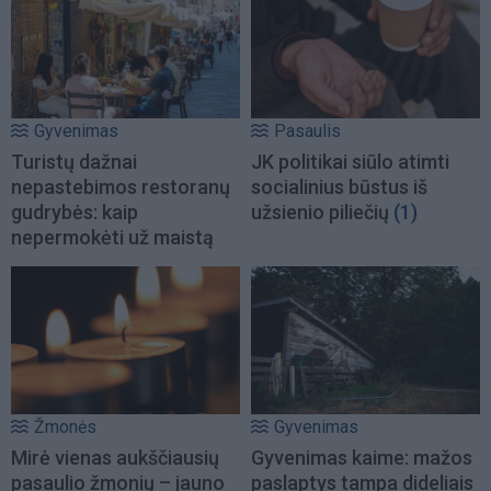
Gyvenimas
Pasaulis
Turistų dažnai
JK politikai siūlo atimti
nepastebimos restoranų
socialinius būstus iš
gudrybės: kaip
užsienio piliečių
(1)
nepermokėti už maistą
Žmonės
Gyvenimas
Mirė vienas aukščiausių
Gyvenimas kaime: mažos
pasaulio žmonių – jauno
paslaptys tampa dideliais