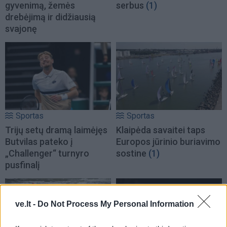
gyvenimą, žemės
serbus
(1)
drebėjimą ir didžiausią
svajonę
Sportas
Sportas
Trijų setų dramą laimėjęs
Klaipėda savaitei taps
Butvilas pateko į
Europos jūrinio buriavimo
„Challenger“ turnyro
sostine
(1)
pusfinalį
ve.lt -
Do Not Process My Personal Information