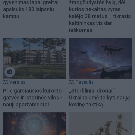
gyvenimas labai greitai
žmogžudystės bylą, dėl
apsisuks 180 laipsnių
kurios nekaltas vyras
kampu
kalėjo 38 metus – tikrasis
kaltininkas vis dar
ieškomas
Verslas
Pasaulis
Prie garsiausios kurorto
„Sterbliniai dronai“:
gatvės ir istorinės vilos -
Ukraina ėmė taikyti naują
nauji apartamentai
kovinę taktiką