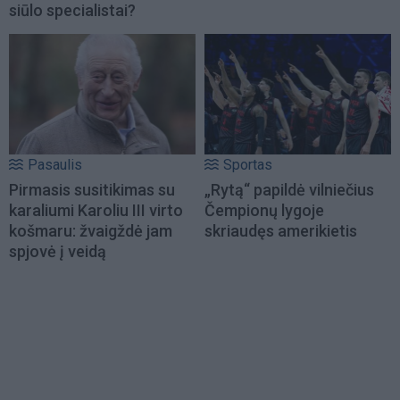
siūlo specialistai?
Pasaulis
Sportas
Pirmasis susitikimas su
„Rytą“ papildė vilniečius
karaliumi Karoliu III virto
Čempionų lygoje
košmaru: žvaigždė jam
skriaudęs amerikietis
spjovė į veidą