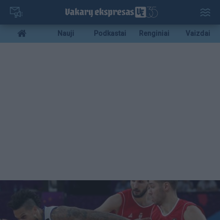
Pereiti
į
pagrindinį
Mobile
Nauji
Podkastai
Renginiai
Vaizdai
turinį
menu
bottom