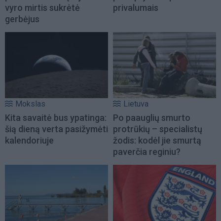
vyro mirtis sukrėtė
privalumais
gerbėjus
Mokslas
Lietuva
Kita savaitė bus ypatinga:
Po paauglių smurto
šią dieną verta pasižymėti
protrūkių – specialistų
kalendoriuje
žodis: kodėl jie smurtą
paverčia reginiu?