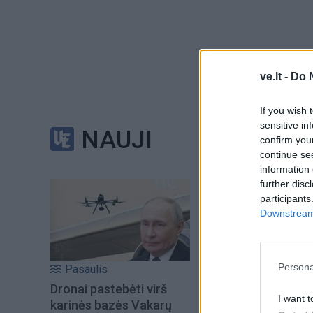
ve.lt -
Do 
If you wish 
sensitive in
NAUJI
confirm you
continue se
information 
further disc
participants
Downstream 
Į Klaipėdą iš emigr
Kučinskienė įvardi
Persona
Pasaulis
norą
Dronai pastebėti virš
I want t
karinės bazės Vakarų