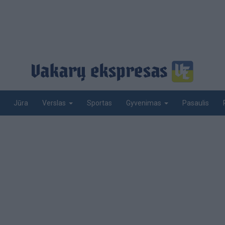
Jūra
Sportas
Pasaulis
Verslas
Gyvenimas