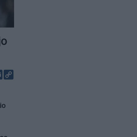
jo
er
kedIn
Email
Copy
Link
io