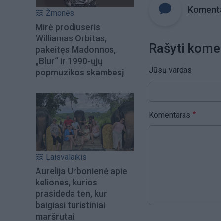
Komenta
Žmonės
Mirė prodiuseris
Williamas Orbitas,
Rašyti kome
pakeitęs Madonnos,
„Blur“ ir 1990-ųjų
Jūsų vardas
popmuzikos skambesį
Komentaras
Laisvalaikis
Aurelija Urbonienė apie
keliones, kurios
prasideda ten, kur
baigiasi turistiniai
maršrutai