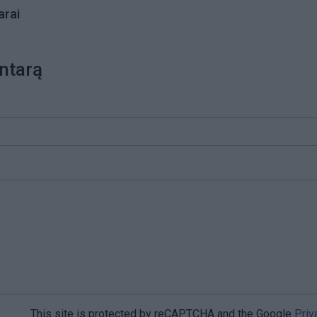
rai
ntarą
This site is protected by reCAPTCHA and the Google
Priv