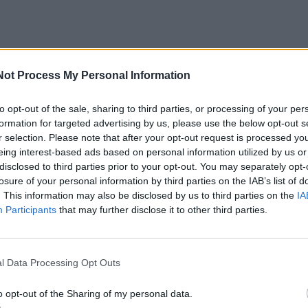
Not Process My Personal Information
to opt-out of the sale, sharing to third parties, or processing of your per
formation for targeted advertising by us, please use the below opt-out s
r selection. Please note that after your opt-out request is processed y
eing interest-based ads based on personal information utilized by us or
disclosed to third parties prior to your opt-out. You may separately opt-
losure of your personal information by third parties on the IAB’s list of
. This information may also be disclosed by us to third parties on the
IA
Participants
that may further disclose it to other third parties.
acijos grįžusi Karina
Jūros šventę anksčiau puošęs
jo didžiausią savo
Anatolijus Klemencovas: gal jau
l Data Processing Opt Outs
užtenka
o opt-out of the Sharing of my personal data.