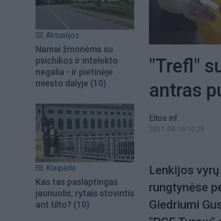
Aktualijos
Namai žmonėms su
"Trefl" 
psichikos ir intelekto
negalia - ir pietinėje
miesto dalyje
(10)
antras p
Eltos inf.
2011-04-16 10:39
Klaipėda
Lenkijos vyrų
Kas tas paslaptingas
rungtynėse p
jaunuolis, rytais stovintis
Giedriumi Gu
ant tilto?
(10)