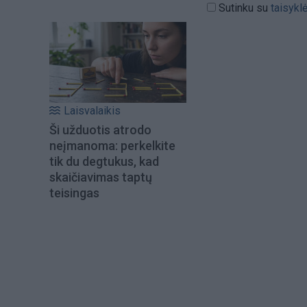
Sutinku su
taisykl
Laisvalaikis
Ši užduotis atrodo
neįmanoma: perkelkite
tik du degtukus, kad
skaičiavimas taptų
teisingas