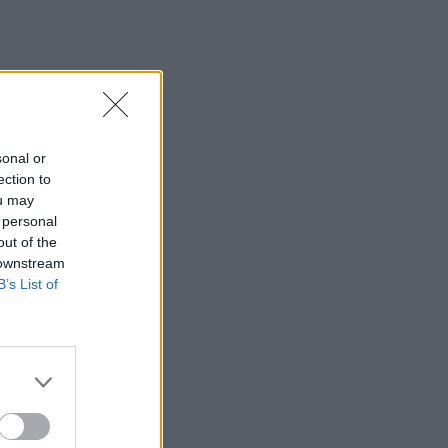
sonal or
ection to
ou may
 personal
out of the
 downstream
B’s List of