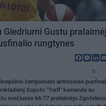
su Giedriumi Gustu pralaimė
usfinalio rungtynes
Facebook
Messeng
Lin
 krepšinio čempionato antrosiose pusfinal
enktadienį Sopoto "Trefl" komanda su
stu svečiuose 66:77 pralaimėjo Zgoželeco