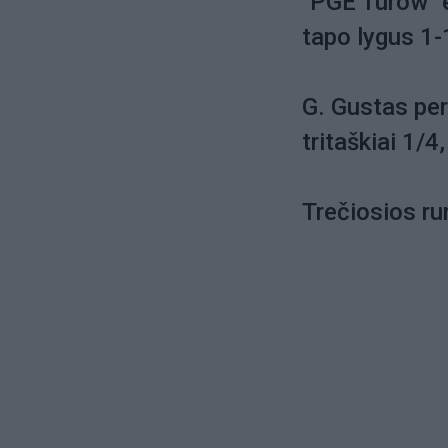
"PGE Turow" ek
tapo lygus 1-
G. Gustas per
tritaškiai 1/
Trečiosios ru