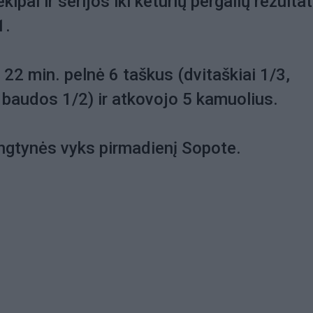
ipai ir serijos iki keturių pergalių rezulta
1.
 22 min. pelnė 6 taškus (dvitaškiai 1/3,
4, baudos 1/2) ir atkovojo 5 kamuolius.
ngtynės vyks pirmadienį Sopote.