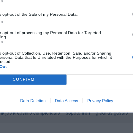
In
omiausi
o opt-out of the Sale of my Personal Data.
In
Rekordiškai nusekęs Dunojus atidengė II pasaulinio ka
laikų radinius
to opt-out of processing my Personal Data for Targeted
ing.
In
Mirė garsi lietuvių aktorė: „Jos vaidmenys išliks Lietuv
o opt-out of Collection, Use, Retention, Sale, and/or Sharing
teatro istorijoje“
ersonal Data that Is Unrelated with the Purposes for which it
lected.
Out
„Fūristas“ į judrią sankryžą įlėkė „ant rankinio“: vilkiko
CONFIRM
puspriekabės ratai pakilo į orą
Data Deletion
Data Access
Privacy Policy
enkijos krepšinio čempionatas
sopoto trefl
giedrius gustas