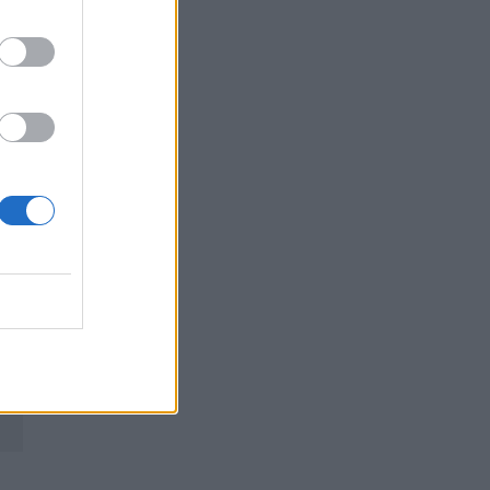
ro
os