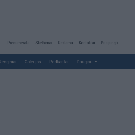
Desktop
Prenumerata
Skelbimai
Reklama
Kontaktai
Prisijungti
menu
top
Renginiai
Galerijos
Podkastai
Daugiau