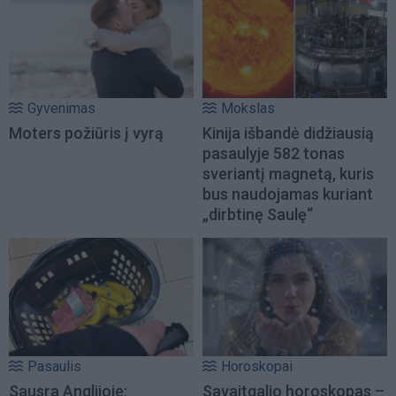
Gyvenimas
Mokslas
Moters požiūris į vyrą
Kinija išbandė didžiausią
pasaulyje 582 tonas
sveriantį magnetą, kuris
bus naudojamas kuriant
„dirbtinę Saulę“
Pasaulis
Horoskopai
Sausra Anglijoje:
Savaitgalio horoskopas –