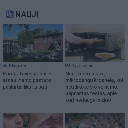
NAUJI
Klaipėda
Gyvenimas
Parduotuvės nebus -
Nedėkite maisto į
atnaujinamo pastato
mikrobangų krosnelę, kol
paskirtis liks ta pati
neatlikote šio veiksmo:
paprastas testas, apie
kurį nedaugelis žino