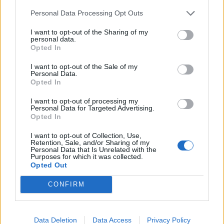
Personal Data Processing Opt Outs
I want to opt-out of the Sharing of my
personal data.
Opted In
I want to opt-out of the Sale of my
Sportas
Sportas
Personal Data.
Opted In
Jasikevičiaus vedami
Trijų setų dramą laimėjęs
Lietuvos vaikinai patiesė
Butvilas pateko į
I want to opt-out of processing my
serbus
„Challenger“ turnyro
Personal Data for Targeted Advertising.
Opted In
pusfinalį
I want to opt-out of Collection, Use,
Retention, Sale, and/or Sharing of my
Personal Data that Is Unrelated with the
Purposes for which it was collected.
Opted Out
CONFIRM
Sportas
Sportas
Klaipėda savaitei taps
Savaitgalį Klaipėdoje -
Data Deletion
Data Access
Privacy Policy