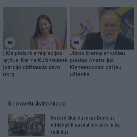
Į Klaipėdą iš emigracijos
Jūros šventę anksčiau
grįžusi Karina Kučinskienė
puošęs Anatolijus
įvardijo didžiausią savo
Klemencovas: gal jau
norą
užtenka
Šiuo metu skaitomiausi
Rekordiškai nusekęs Dunojus
atidengė II pasaulinio karo laikų
radinius