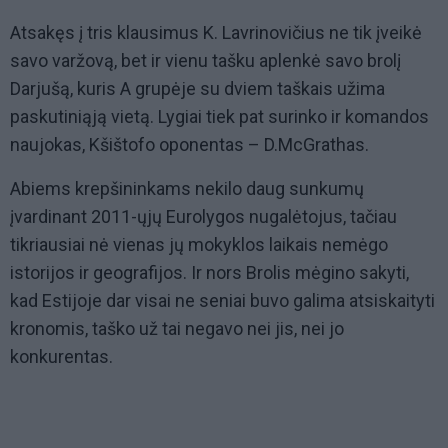
Atsakęs į tris klausimus K. Lavrinovičius ne tik įveikė
savo varžovą, bet ir vienu tašku aplenkė savo brolį
Darjušą, kuris A grupėje su dviem taškais užima
paskutiniąją vietą. Lygiai tiek pat surinko ir komandos
naujokas, Kšištofo oponentas – D.McGrathas.
Abiems krepšininkams nekilo daug sunkumų
įvardinant 2011-ųjų Eurolygos nugalėtojus, tačiau
tikriausiai nė vienas jų mokyklos laikais nemėgo
istorijos ir geografijos. Ir nors Brolis mėgino sakyti,
kad Estijoje dar visai ne seniai buvo galima atsiskaityti
kronomis, taško už tai negavo nei jis, nei jo
konkurentas.