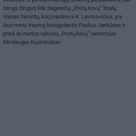
žengs žingsnį link žalgiriečių „Protų kovų“ finalų.
Vienas favoritų, kurį įvardino ir K. Lavrinovičius, yra
šiuo metu traumą besigydantis Paulius Jankūnas ir
prieš du metus vykusių „Protų kovų“ laimėtojas
Mindaugas Kuzminskas