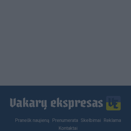
Load
More
Footer
Pranešk naujieną
Prenumerata
Skelbimai
Reklama
menu
Kontaktai