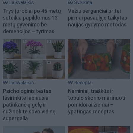
Laisvalaikis
Sveikata
Trys įpročiai po 45 metų
Vėžiu sergančiai britei
suteikia papildomus 13
pirmai pasaulyje taikytas
metų gyvenimo be
naujas gydymo metodas
demencijos – tyrimas
Laisvalaikis
Receptai
Psichologinis testas:
Naminiai, traškūs ir
Išsirinkite labiausiai
tobulo skonio marinuoti
patinkančią gėlę ir
pomidorai žiemai –
sužinokite savo vidinę
ypatingas receptas
supergalią