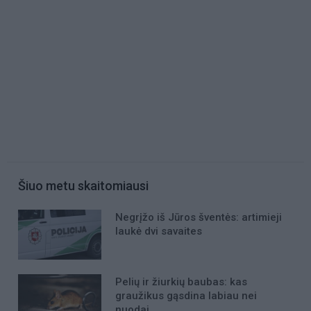
Šiuo metu skaitomiausi
Negrįžo iš Jūros šventės: artimieji
laukė dvi savaites
Pelių ir žiurkių baubas: kas
graužikus gąsdina labiau nei
nuodai