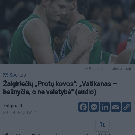
© Redakcijos archyvo nuotr.
Sportas
Žalgiriečių „Protų kovos“: „Vatikanas –
bažnyčia, o ne valstybė“ (audio)
Facebook
Messenger
LinkedIn
Email
C
zalgiris.lt
L
2013-03-12 16:14