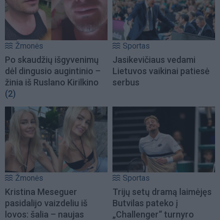
Žmonės
Sportas
Po skaudžių išgyvenimų
Jasikevičiaus vedami
dėl dingusio augintinio –
Lietuvos vaikinai patiesė
žinia iš Ruslano Kirilkino
serbus
(2)
Žmonės
Sportas
Kristina Meseguer
Trijų setų dramą laimėjęs
pasidalijo vaizdeliu iš
Butvilas pateko į
lovos: šalia – naujas
„Challenger“ turnyro