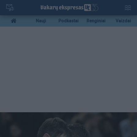
Pereiti
į
pagrindinį
Mobile
Nauji
Podkastai
Renginiai
Vaizdai
turinį
menu
bottom