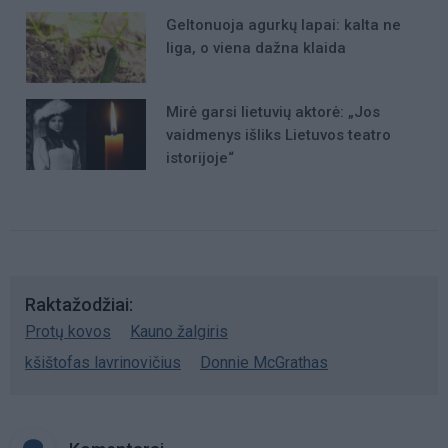
Geltonuoja agurkų lapai: kalta ne
liga, o viena dažna klaida
Mirė garsi lietuvių aktorė: „Jos
vaidmenys išliks Lietuvos teatro
istorijoje“
Raktažodžiai
Protų kovos
Kauno žalgiris
kšištofas lavrinovičius
Donnie McGrathas