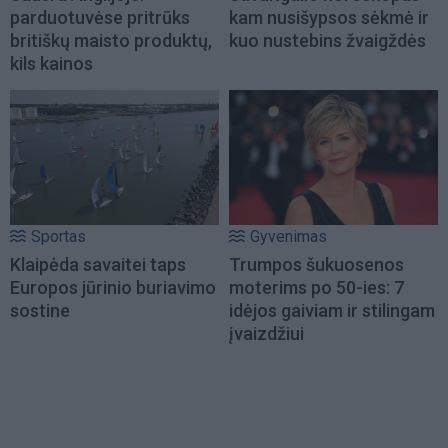
parduotuvėse pritrūks
kam nusišypsos sėkmė ir
britiškų maisto produktų,
kuo nustebins žvaigždės
kils kainos
Sportas
Gyvenimas
Klaipėda savaitei taps
Trumpos šukuosenos
Europos jūrinio buriavimo
moterims po 50-ies: 7
sostine
idėjos gaiviam ir stilingam
įvaizdžiui