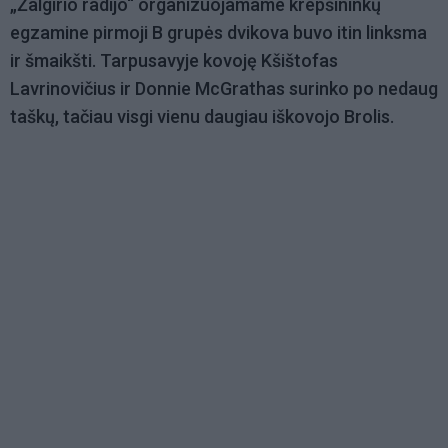
„Žalgirio radijo“ organizuojamame krepšininkų
egzamine pirmoji B grupės dvikova buvo itin linksma
ir šmaikšti. Tarpusavyje kovoję Kšištofas
Lavrinovičius ir Donnie McGrathas surinko po nedaug
taškų, tačiau visgi vienu daugiau iškovojo Brolis.