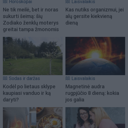
Horoskopai
Laisvalaikis
Ne tik meilė, bet ir noras
Kas nutiks organizmui, jei
sukurti šeimą: šių
alų gersite kiekvieną
Zodiako ženklų moterys
dieną
greitai tampa žmonomis
Sodas ir daržas
Laisvalaikis
Kodėl po lietaus sklype
Magnetinė audra
kaupiasi vanduo ir ką
rugpjūčio 8 dieną: kokia
daryti?
jos galia