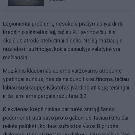
Legionieriui problemų nesukėlė prašymas įvardinti
krepšinio aikštelės ilgį, tačiau K. Lavrinovičiui šis
skaičius atrodė stebėtinai didelis. Ne ką mažiau jis
nustebo ir sužinojęs, kokia pasaulyje valstybė yra
mažiausia..
Muzikinis klausimas abiems varžovams atrodė ne
ypatingai sunkus, nes daina buvo tikrai žinoma, tačiau
labiau susikaupęs Kšištofas įvardino atlikėją teisingai
ir tai jam lėmė pergalę rezultatu 3:2.
Kiekvienas krepšininkas dar turės antrąjį šansą
pademonstruoti savo proto gabumus, tačiau iki to dar
reikės palūkėti, kol bus sužaistos visos B grupės
dvikovos. O po atkrintamųjų dvikovų jau paaiškės, kas