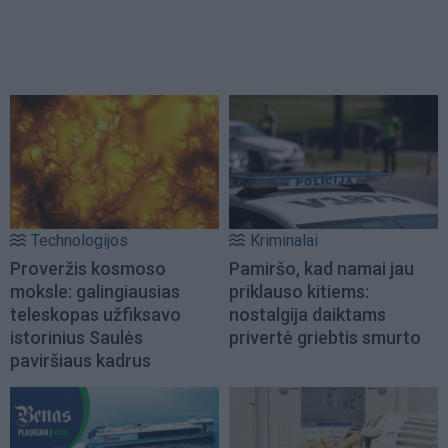
Technologijos
Kriminalai
Proveržis kosmoso
Pamiršo, kad namai jau
moksle: galingiausias
priklauso kitiems:
teleskopas užfiksavo
nostalgija daiktams
istorinius Saulės
privertė griebtis smurto
paviršiaus kadrus