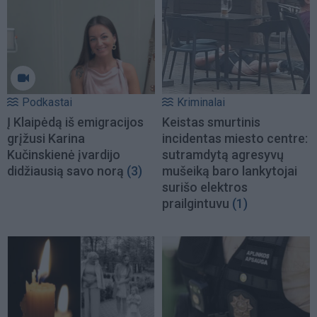
Podkastai
Kriminalai
Į Klaipėdą iš emigracijos
Keistas smurtinis
grįžusi Karina
incidentas miesto centre:
Kučinskienė įvardijo
sutramdytą agresyvų
didžiausią savo norą
(3)
mušeiką baro lankytojai
surišo elektros
prailgintuvu
(1)