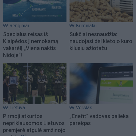
Renginiai
Kriminalai
Specialus reisas iš
Sukčiai nesnaudžia:
Klaipėdos į nemokamą
naudojasi dėl kietojo kuro
vakarėlį „Viena naktis
kilusiu ažiotažu
Nidoje“!
Lietuva
Verslas
Pirmoji atkurtos
„Enefit“ vadovas palieka
nepriklausomos Lietuvos
pareigas
premjerė atgulė amžinojo