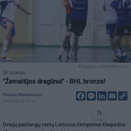
© Egidijaus JANKAUSKO nuotr.
Sportas
"Žemaitijos dragūnui" - BHL bronza!
Facebook
Messenger
LinkedIn
Email
C
Paulius Matulevičius
L
2012-03-25 15:14
Dviejų pastarųjų metų Lietuvos čempionai Klaipėdos