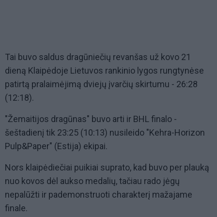
Tai buvo saldus dragūniečių revanšas už kovo 21
dieną Klaipėdoje Lietuvos rankinio lygos rungtynėse
patirtą pralaimėjimą dviejų įvarčių skirtumu - 26:28
(12:18).
"Žemaitijos dragūnas" buvo arti ir BHL finalo -
šeštadienį tik 23:25 (10:13) nusileido "Kehra-Horizon
Pulp&Paper" (Estija) ekipai.
Nors klaipėdiečiai puikiai suprato, kad buvo per plauką
nuo kovos dėl aukso medalių, tačiau rado jėgų
nepalūžti ir pademonstruoti charakterį mažajame
finale.