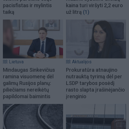
pacisfistas ir mylintis
kaina turi viršyti 2,2 euro
taiką
už litrą
(1)
Lietuva
Aktualijos
Mindaugas Sinkevičius
Prokuratūra atnaujino
ramina visuomenę dėl
nutrauktą tyrimą dėl per
galimų Rusijos planų:
LSDP tarybos posėdį
piliečiams nereikėtų
rasto slapta įrašinėjančio
papildomai baimintis
įrenginio