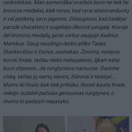
rankininkais. Man asmeniškai svarbūs buvo ne tiek tie
bronzos medaliai, kiek noras, kad vyrai atsirevanšuotų
ir vėl patikėtų savo jėgomis. Džiaugiuosi, kad žaidėjai
parodė charakterį ir sugebėjo iškovoti pergalę. Kovoje
dėl bronzos medalių gerai vartus saugojo Audrius
Mamkus. Daug naudingo darbo atliko Tadas
Stankevičius ir Darius Jasinskas. Žinoma, norėjosi
kovoti finale, tačiau nieko nebepakeisi, šįkart estai
buvo stipresni. Jie rungtyniavo namuose. Darėme
viską, tačiau jų namų sienos, žiūrovai ir teisėjai...
Mums iki finalo šiek tiek pritrūko. Norint kautis finale,
reikėjo sužaisti pačuias geriauisias rungtynes, o
mums to padaryti nepavyko.