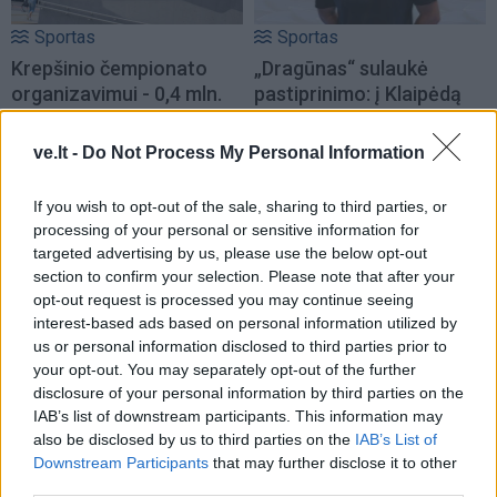
Sportas
Sportas
Krepšinio čempionato
„Dragūnas“ sulaukė
organizavimui - 0,4 mln.
pastiprinimo: į Klaipėdą
eurų
(1)
atvyksta Sakartvelo
rinktinės narys
ve.lt -
Do Not Process My Personal Information
If you wish to opt-out of the sale, sharing to third parties, or
processing of your personal or sensitive information for
targeted advertising by us, please use the below opt-out
section to confirm your selection. Please note that after your
opt-out request is processed you may continue seeing
interest-based ads based on personal information utilized by
Sportas
Sportas
us or personal information disclosed to third parties prior to
Problemos tęsiasi:
Po rasizmo skandalo
your opt-out. You may separately opt-out of the further
iškritus Butkevičiui, į
prabilo pasaulio
disclosure of your personal information by third parties on the
rinktinę kviečiamas
čempionei kenkęs lietuvis,
IAB’s list of downstream participants. This information may
also be disclosed by us to third parties on the
IAB’s List of
„Juventus“ puolėjas
jo veiksmus tirs policija
Downstream Participants
that may further disclose it to other
third parties.