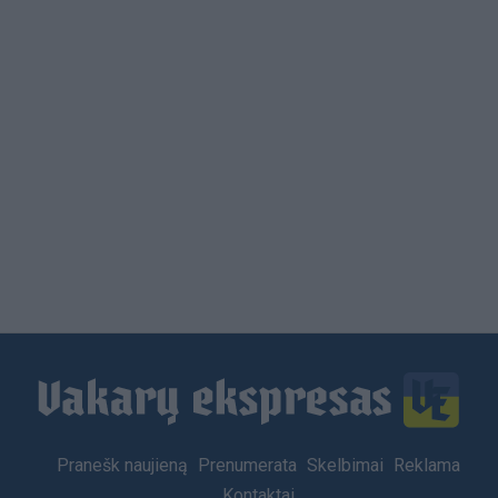
Load
More
Footer
Pranešk naujieną
Prenumerata
Skelbimai
Reklama
menu
Kontaktai