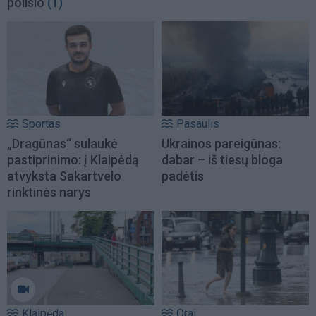
poilsio
(1)
Sportas
Pasaulis
„Dragūnas“ sulaukė
Ukrainos pareigūnas:
pastiprinimo: į Klaipėdą
dabar – iš tiesų bloga
atvyksta Sakartvelo
padėtis
rinktinės narys
Klaipėda
Orai