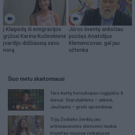
Į Klaipėdą iš emigracijos
Jūros šventę anksčiau
grįžusi Karina Kučinskienė
puošęs Anatolijus
įvardijo didžiausią savo
Klemencovas: gal jau
norą
užtenka
Šiuo metu skaitomiausi
Taro kortų horoskopas rugpjūčio 6
dienai: Svarstyklėms – sėkmė,
Jaučiams – greiti sprendimai
Trijų Zodiako ženklų jau
artimiausiomis dienomis laukia
triumfas visuose reikaluose