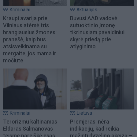
Kriminalai
Aktualijos
Kraupi avarija prie
Buvusi AAD vadovė
Vilniaus atėmė tris
sutuoktinio įmonę
brangiausius žmones:
tikrinusiam pavaldiniui
pranešė, kaip bus
skyrė priedą prie
atsisveikinama su
atlyginimo
mergaite, jos mama ir
močiute
Kriminalai
Lietuva
Terorizmu kaltinamas
Premjeras: nėra
Eldaras Salmanovas
indikacijų, kad reikia
teisme pareiškė esąs
mažinti dyzelino akcizą –