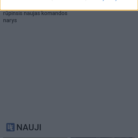
klaipėdiečių sveikata
su aukštaūgiu
rūpinsis naujas komandos
narys
NAUJI