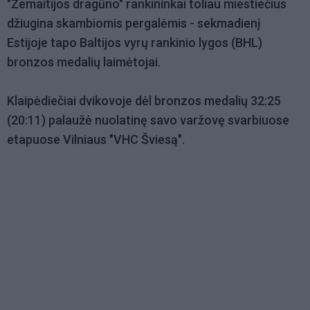
"Žemaitijos dragūno" rankininkai toliau miestiečius
džiugina skambiomis pergalėmis - sekmadienį
Estijoje tapo Baltijos vyrų rankinio lygos (BHL)
bronzos medalių laimėtojai.
Klaipėdiečiai dvikovoje dėl bronzos medalių 32:25
(20:11) palaužė nuolatinę savo varžovę svarbiuose
etapuose Vilniaus "VHC Šviesą".