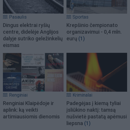
Pasaulis
Sportas
Dingus elektrai ryšių
Krepšinio čempionato
centre, didelėje Anglijos
organizavimui - 0,4 mln.
dalyje sutriko geležinkelių
eurų
(1)
eismas
Renginiai
Kriminalai
Renginiai Klaipėdoje ir
Padegėjas į kiemą tyliai
aplink: ką veikti
įsliūkino naktį: tamsą
artimiausiomis dienomis
nušvietė pastatą apėmusi
liepsna
(1)