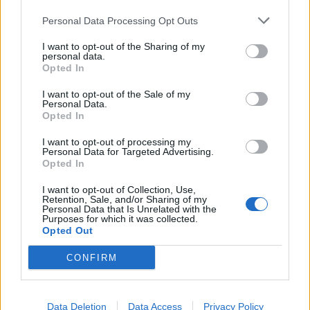
Personal Data Processing Opt Outs
I want to opt-out of the Sharing of my
personal data.
Opted In
Sportas
Sportas
I want to opt-out of the Sale of my
Aiškėja Modesto
Klaipėdos paplūdimių
Personal Data.
Opted In
Paulausko skulptūros
gelbėtojai – Lietuvos
pastatymo data:
čempionai: Juodkrantėje
I want to opt-out of processing my
nuomonę apie ją išsakė ir
iškovojo pirmąją vietą
Personal Data for Targeted Advertising.
Opted In
pats olimpinis čempionas
I want to opt-out of Collection, Use,
Retention, Sale, and/or Sharing of my
Personal Data that Is Unrelated with the
Purposes for which it was collected.
Opted Out
CONFIRM
Sportas
Sportas
Lietuvos čempionų
„Neptūnas“ atsisveikino
Data Deletion
Data Access
Privacy Policy