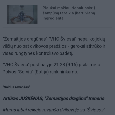
Plaukai mažiau riebaluosis: į
šampūną tereikia įberti vieną
ingredientą
"Žemaitijos dragūnas" "VHC Šviesai" nepaliko jokių
vilčių nuo pat dvikovos pradžios - gerokai atitrūko ir
visas rungtynes kontroliavo padėtį.
"VHC Šviesa" pusfinalyje 21:28 (9:16) pralaimėjo
Polvos "Serviti" (Estija) rankininkams.
"Saldus revanšas"
Artūras JUŠKĖNAS, "Žemaitijos dragūno" treneris
Mums labai reikėjo revanšo dvikovoje su "Šviesos"