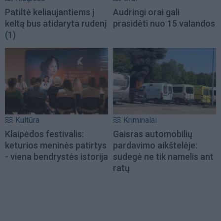
Patiltė keliaujantiems į
Audringi orai gali
keltą bus atidaryta rudenį
prasidėti nuo 15 valandos
(1)
Kultūra
Kriminalai
Klaipėdos festivalis:
Gaisras automobilių
keturios meninės patirtys
pardavimo aikštelėje:
- viena bendrystės istorija
sudegė ne tik namelis ant
ratų