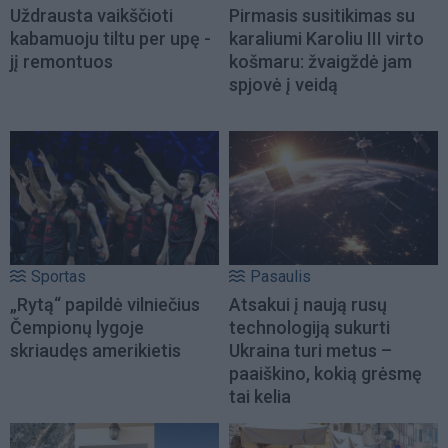
Uždrausta vaikščioti
Pirmasis susitikimas su
kabamuoju tiltu per upę -
karaliumi Karoliu III virto
jį remontuos
košmaru: žvaigždė jam
spjovė į veidą
Sportas
Pasaulis
„Rytą“ papildė vilniečius
Atsakui į naują rusų
Čempionų lygoje
technologiją sukurti
skriaudęs amerikietis
Ukraina turi metus –
paaiškino, kokią grėsmę
tai kelia