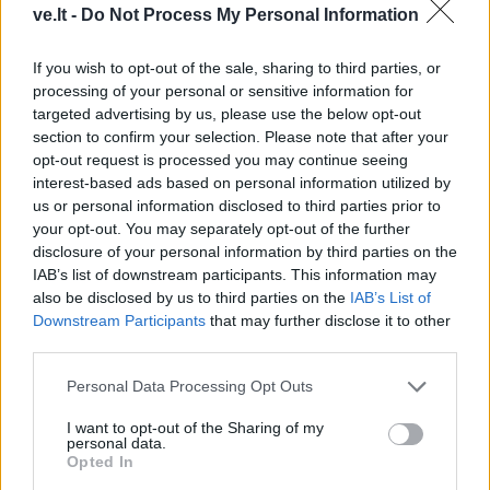
ve.lt -
Do Not Process My Personal Information
Raktažodžiai
If you wish to opt-out of the sale, sharing to third parties, or
santykiai
asmenybės psichologija
processing of your personal or sensitive information for
verslo psichologija
naudingi patarimai
targeted advertising by us, please use the below opt-out
section to confirm your selection. Please note that after your
opt-out request is processed you may continue seeing
interest-based ads based on personal information utilized by
Komentarai
us or personal information disclosed to third parties prior to
your opt-out. You may separately opt-out of the further
disclosure of your personal information by third parties on the
IAB’s list of downstream participants. This information may
Rašyti komentarą
also be disclosed by us to third parties on the
IAB’s List of
Downstream Participants
that may further disclose it to other
Jūsų vardas
third parties.
Personal Data Processing Opt Outs
I want to opt-out of the Sharing of my
Komentaras
personal data.
Opted In