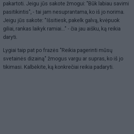
pakartoti. Jeigu jūs sakote žmogui: "Būk labiau savimi
pasitikintis", - tai jam nesuprantama, ko iš jo norima.
Jeigu jūs sakote: "Išsitiesk, pakelk galvą, kvėpuok
giliai, rankas laikyk ramiai..." - čia jau aišku, ką reikia
daryti.
Lygiai taip pat po frazės "Reikia pagerinti mūsų
svetainės dizainą" žmogus vargu ar supras, ko iš jo
tikimasi. Kalbėkite, ką konkrečiai reikia padaryti.