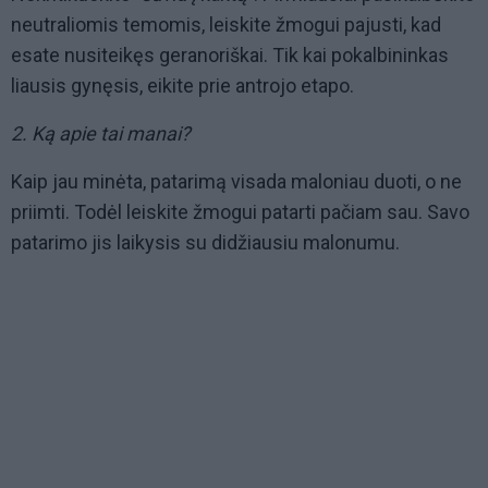
neutraliomis temomis, leiskite žmogui pajusti, kad
esate nusiteikęs geranoriškai. Tik kai pokalbininkas
liausis gynęsis, eikite prie antrojo etapo.
2. Ką apie tai manai?
Kaip jau minėta, patarimą visada maloniau duoti, o ne
priimti. Todėl leiskite žmogui patarti pačiam sau. Savo
patarimo jis laikysis su didžiausiu malonumu.