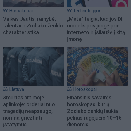
Horoskopai
Technologijos
Vaikas Jautis: ramybė,
„Meta“ teigia, kad jos DI
talentai ir Zodiako ženklo
modelis prisijungė prie
charakteristika
interneto ir įsilaužė į kitą
įmonę
Lietuva
Horoskopai
Smurtas artimoje
Finansinis savaitės
aplinkoje: orderiai nuo
horoskopas: kurių
tragedijų neapsaugo,
Zodiako ženklų laukia
norima griežtinti
pelnas rugpjūčio 10–16
įstatymus
dienomis