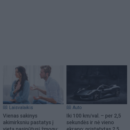
Laisvalaikis
Auto
Vienas sakinys
Iki 100 km/val. – per 2,5
akimirksniu pastatys į
sekundės ir nė vieno
vietą pasipūtusį žmogų:
ekrano: pristatytas 2,5