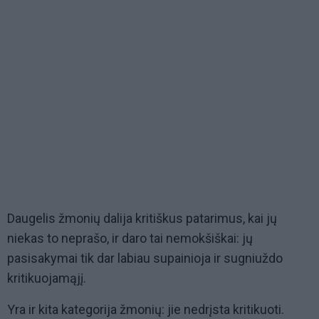
Daugelis žmonių dalija kritiškus patarimus, kai jų
niekas to neprašo, ir daro tai nemokšiškai: jų
pasisakymai tik dar labiau supainioja ir sugniuždo
kritikuojamąjį.
Yra ir kita kategorija žmonių: jie nedrįsta kritikuoti.