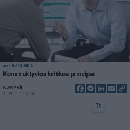
Laisvalaikis
Konstruktyvios kritikos principai
Facebook
Messenger
LinkedIn
Email
C
www.ve.lt
L
2009-11-12 12:00