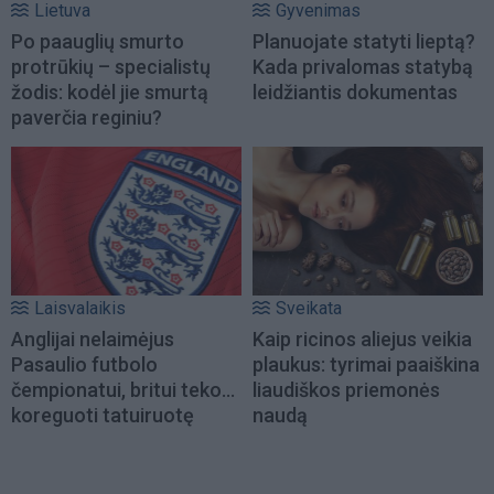
Lietuva
Gyvenimas
Po paauglių smurto
Planuojate statyti lieptą?
protrūkių – specialistų
Kada privalomas statybą
žodis: kodėl jie smurtą
leidžiantis dokumentas
paverčia reginiu?
Laisvalaikis
Sveikata
Anglijai nelaimėjus
Kaip ricinos aliejus veikia
Pasaulio futbolo
plaukus: tyrimai paaiškina
čempionatui, britui teko...
liaudiškos priemonės
koreguoti tatuiruotę
naudą