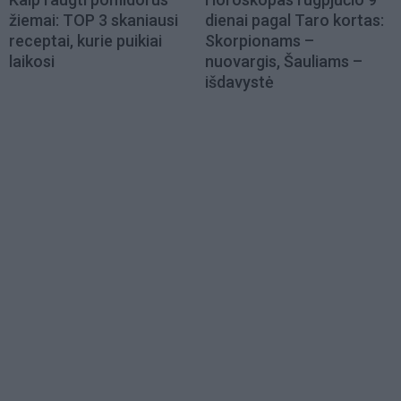
žiemai: TOP 3 skaniausi
dienai pagal Taro kortas:
receptai, kurie puikiai
Skorpionams –
laikosi
nuovargis, Šauliams –
išdavystė
Load
More