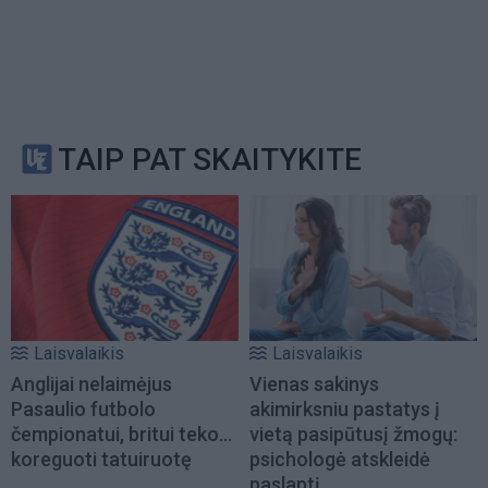
TAIP PAT SKAITYKITE
Laisvalaikis
Laisvalaikis
Anglijai nelaimėjus
Vienas sakinys
Pasaulio futbolo
akimirksniu pastatys į
čempionatui, britui teko...
vietą pasipūtusį žmogų:
koreguoti tatuiruotę
psichologė atskleidė
paslaptį