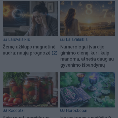
Laisvalaikis
Laisvalaikis
Žemę užklups magnetinė
Numerologai įvardijo
audra: nauja prognozė
(2)
gimimo dieną, kuri, kaip
manoma, atneša daugiau
gyvenimo išbandymų
Receptai
Horoskopai
Kaip raugti pomidorus
Horoskopas rugpjūčio 9