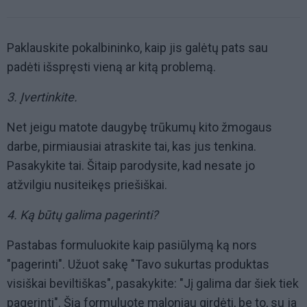
Paklauskite pokalbininko, kaip jis galėtų pats sau
padėti išspręsti vieną ar kitą problemą.
3. Įvertinkite.
Net jeigu matote daugybę trūkumų kito žmogaus
darbe, pirmiausiai atraskite tai, kas jus tenkina.
Pasakykite tai. Šitaip parodysite, kad nesate jo
atžvilgiu nusiteikęs priešiškai.
4. Ką būtų galima pagerinti?
Pastabas formuluokite kaip pasiūlymą ką nors
"pagerinti". Užuot sakę "Tavo sukurtas produktas
visiškai beviltiškas", pasakykite: "Jį galima dar šiek tiek
pagerinti". Šią formuluotę maloniau girdėti, be to, su ja