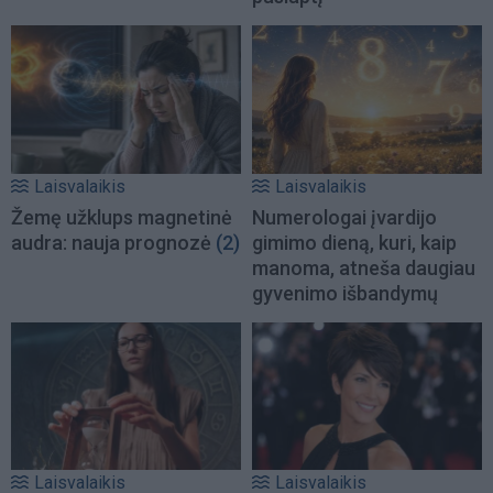
Laisvalaikis
Laisvalaikis
Žemę užklups magnetinė
Numerologai įvardijo
audra: nauja prognozė
(2)
gimimo dieną, kuri, kaip
manoma, atneša daugiau
gyvenimo išbandymų
Laisvalaikis
Laisvalaikis