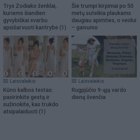
Trys Zodiako ženklai,
Šie trumpi kirpimai po 50
kuriems šiandien
metų suteikia plaukams
gyvybiškai svarbu
daugiau apimties, o veidui
apsišarvuoti kantrybe
(1)
– gaivumo
Laisvalaikis
Laisvalaikis
Kūno kalbos testas:
Rugpjūčio 9-ąją vardo
pasirinkite gestą ir
dieną švenčia
sužinokite, kas trukdo
atsipalaiduoti
(1)