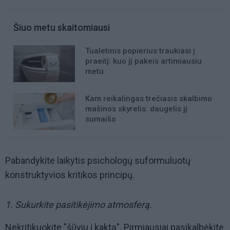
Šiuo metu skaitomiausi
Tualetinis popierius traukiasi į
praeitį: kuo jį pakeis artimiausiu
metu
Kam reikalingas trečiasis skalbimo
mašinos skyrelis: daugelis jį
sumaišo
Pabandykite laikytis psichologų suformuluotų
konstruktyvios kritikos principų.
1. Sukurkite pasitikėjimo atmosferą.
Nekritikuokite "šūviu į kaktą". Pirmiausiai pasikalbėkite