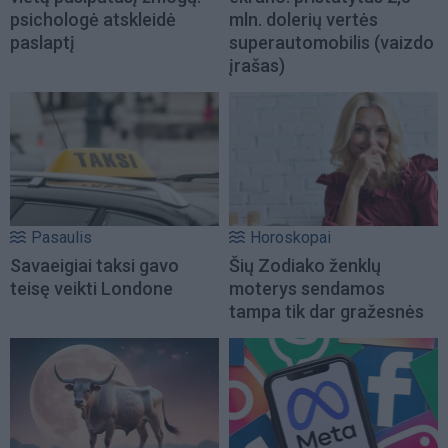
psichologė atskleidė
mln. dolerių vertės
paslaptį
superautomobilis (vaizdo
įrašas)
Pasaulis
Horoskopai
Savaeigiai taksi gavo
Šių Zodiako ženklų
teisę veikti Londone
moterys sendamos
tampa tik dar gražesnės