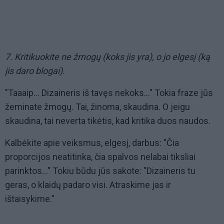
7. Kritikuokite ne žmogų (koks jis yra), o jo elgesį (ką
jis daro blogai).
"Taaaip... Dizaineris iš tavęs nekoks..." Tokia fraze jūs
žeminate žmogų. Tai, žinoma, skaudina. O jeigu
skaudina, tai neverta tikėtis, kad kritika duos naudos.
Kalbėkite apie veiksmus, elgesį, darbus: "Čia
proporcijos neatitinka, čia spalvos nelabai tiksliai
parinktos..." Tokiu būdu jūs sakote: "Dizaineris tu
geras, o klaidų padaro visi. Atraskime jas ir
ištaisykime."