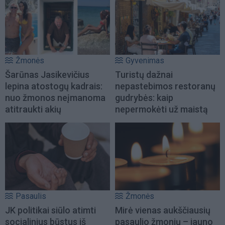
Žmonės
Gyvenimas
Šarūnas Jasikevičius
Turistų dažnai
lepina atostogų kadrais:
nepastebimos restoranų
nuo žmonos neįmanoma
gudrybės: kaip
atitraukti akių
nepermokėti už maistą
Pasaulis
Žmonės
JK politikai siūlo atimti
Mirė vienas aukščiausių
socialinius būstus iš
pasaulio žmonių – jauno