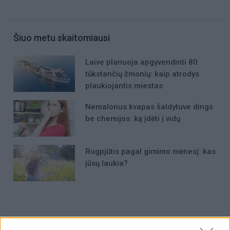
Šiuo metu skaitomiausi
Laive planuoja apgyvendinti 80
tūkstančių žmonių: kaip atrodys
plaukiojantis miestas
Nemalonus kvapas šaldytuve dings
be chemijos: ką įdėti į vidų
Rugpjūtis pagal gimimo mėnesį: kas
jūsų laukia?