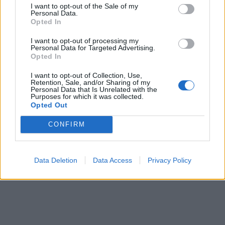
I want to opt-out of the Sale of my
Personal Data.
Opted In
I want to opt-out of processing my
Personal Data for Targeted Advertising.
Opted In
I want to opt-out of Collection, Use,
This site is protected by
Retention, Sale, and/or Sharing of my
Sutinku su
taisyklėmis
Personal Data that Is Unrelated with the
reCAPTCHA and the Google
Purposes for which it was collected.
Privacy Policy
and
Terms of
Opted Out
Service
apply.
CONFIRM
Data Deletion
Data Access
Privacy Policy