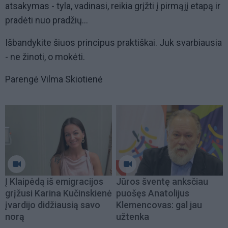
atsakymas - tyla, vadinasi, reikia grįžti į pirmąjį etapą ir
pradėti nuo pradžių...
Išbandykite šiuos principus praktiškai. Juk svarbiausia
- ne žinoti, o mokėti.
Parengė Vilma Skiotienė
Į Klaipėdą iš emigracijos
Jūros šventę anksčiau
grįžusi Karina Kučinskienė
puošęs Anatolijus
įvardijo didžiausią savo
Klemencovas: gal jau
norą
užtenka