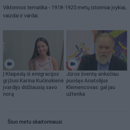
Viktorinos tematika - 1918-1925 metų istoriniai įvykiai,
vaizdai ir vardai.
Į Klaipėdą iš emigracijos
Jūros šventę anksčiau
grįžusi Karina Kučinskienė
puošęs Anatolijus
įvardijo didžiausią savo
Klemencovas: gal jau
norą
užtenka
Šiuo metu skaitomiausi