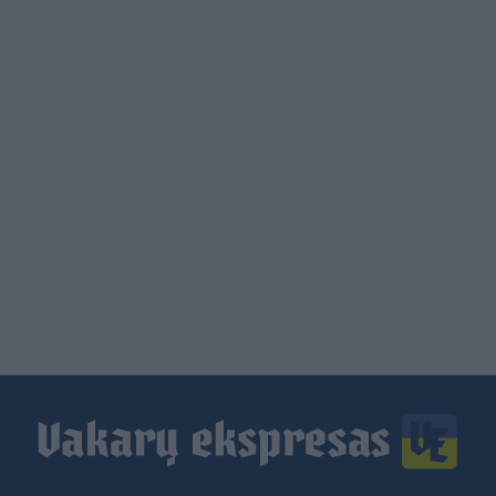
Load
More