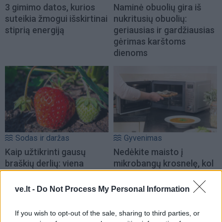
3 gimimo datos, kurios
Naminė obuolių gira iš
suteikia žmogui išskirtinai
nukritusių obuolių:
stiprią energiją
geriausias ir gardžiausias
gėrimas karštoms
dienoms
Sodas ir daržas
Gyvenimas
Kaip užtikrinti gausų
Nedėkite maisto į
braškių derlių: viena
mikrobangų krosnelę, kol
vasaros procedūra
neatlikote šio veiksmo:
nulems viską
paprastas testas, apie
ve.lt -
Do Not Process My Personal Information
kurį nedaugelis žino
If you wish to opt-out of the sale, sharing to third parties, or