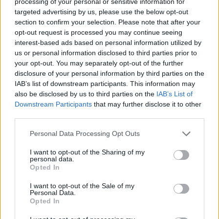
processing of your personal or sensitive information for
targeted advertising by us, please use the below opt-out
section to confirm your selection. Please note that after your
opt-out request is processed you may continue seeing
interest-based ads based on personal information utilized by
us or personal information disclosed to third parties prior to
Žmonės
Žmonės
your opt-out. You may separately opt-out of the further
Po skaudžių išgyvenimų
Kristina Meseguer
disclosure of your personal information by third parties on the
IAB’s list of downstream participants. This information may
dėl dingusio augintinio –
pasidalijo vaizdeliu iš
also be disclosed by us to third parties on the
IAB’s List of
žinia iš Ruslano Kirilkino
lovos: šalia – naujas
Downstream Participants
that may further disclose it to other
(3)
mylimasis
(1)
third parties.
Personal Data Processing Opt Outs
I want to opt-out of the Sharing of my
personal data.
Opted In
I want to opt-out of the Sale of my
Personal Data.
Opted In