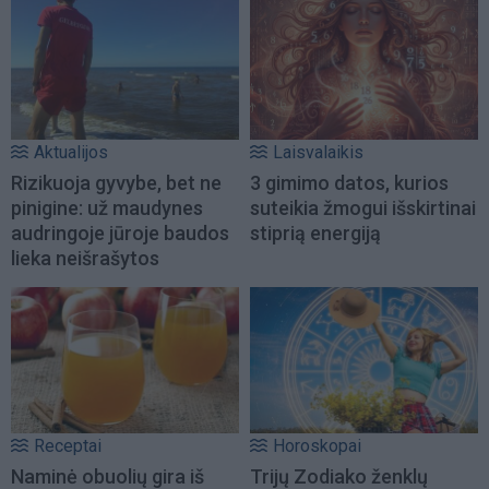
Aktualijos
Laisvalaikis
Rizikuoja gyvybe, bet ne
3 gimimo datos, kurios
pinigine: už maudynes
suteikia žmogui išskirtinai
audringoje jūroje baudos
stiprią energiją
lieka neišrašytos
Receptai
Horoskopai
Naminė obuolių gira iš
Trijų Zodiako ženklų