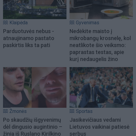
Klaipėda
Gyvenimas
Parduotuvės nebus -
Nedėkite maisto į
atnaujinamo pastato
mikrobangų krosnelę, kol
paskirtis liks ta pati
neatlikote šio veiksmo:
paprastas testas, apie
kurį nedaugelis žino
Žmonės
Sportas
Po skaudžių išgyvenimų
Jasikevičiaus vedami
dėl dingusio augintinio –
Lietuvos vaikinai patiesė
žinia iš Ruslano Kirilkino
serbus