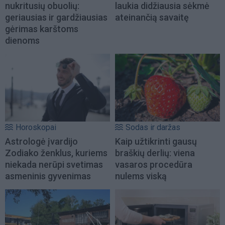
nukritusių obuolių:
laukia didžiausia sėkmė
geriausias ir gardžiausias
ateinančią savaitę
gėrimas karštoms
dienoms
Horoskopai
Sodas ir daržas
Astrologė įvardijo
Kaip užtikrinti gausų
Zodiako ženklus, kuriems
braškių derlių: viena
niekada nerūpi svetimas
vasaros procedūra
asmeninis gyvenimas
nulems viską