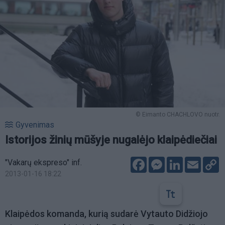
© Eimanto CHACHLOVO nuotr.
Gyvenimas
Istorijos žinių mūšyje nugalėjo klaipėdiečiai
Facebook
Messenger
LinkedIn
Email
C
"Vakarų ekspreso" inf.
L
2013-01-16 18:22
Klaipėdos komanda, kurią sudarė Vytauto Didžiojo