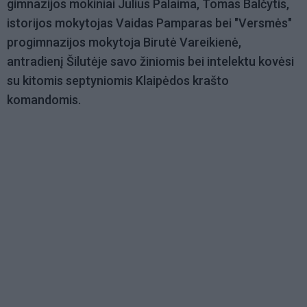
gimnazijos mokiniai Julius Palaima, Tomas Balčytis,
istorijos mokytojas Vaidas Pamparas bei "Versmės"
progimnazijos mokytoja Birutė Vareikienė,
antradienį Šilutėje savo žiniomis bei intelektu kovėsi
su kitomis septyniomis Klaipėdos krašto
komandomis.