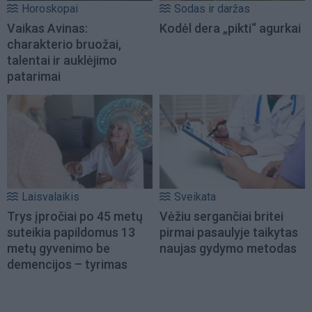
Horoskopai
Sodas ir daržas
Vaikas Avinas:
Kodėl dera „pikti“ agurkai
charakterio bruožai,
talentai ir auklėjimo
patarimai
Laisvalaikis
Sveikata
Trys įpročiai po 45 metų
Vėžiu sergančiai britei
suteikia papildomus 13
pirmai pasaulyje taikytas
metų gyvenimo be
naujas gydymo metodas
demencijos – tyrimas