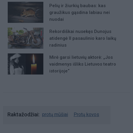
Pelių ir žiurkių baubas: kas
graužikus gąsdina labiau nei
nuodai
Rekordiškai nusekęs Dunojus
atidengė II pasaulinio karo laikų
radinius
Mirė garsi lietuvių aktorė: „Jos
vaidmenys išliks Lietuvos teatro
istorijoje“
Raktažodžiai
protų mūšiai
Protų kovos