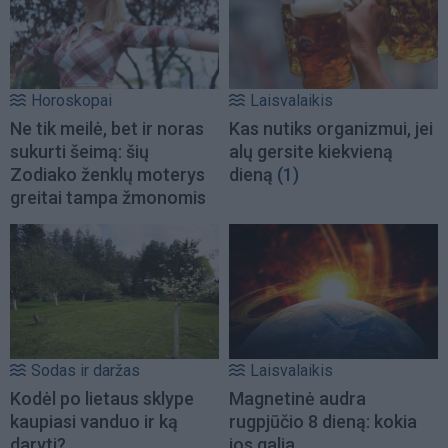
Horoskopai
Laisvalaikis
Ne tik meilė, bet ir noras
Kas nutiks organizmui, jei
sukurti šeimą: šių
alų gersite kiekvieną
Zodiako ženklų moterys
dieną
(1)
greitai tampa žmonomis
Sodas ir daržas
Laisvalaikis
Kodėl po lietaus sklype
Magnetinė audra
kaupiasi vanduo ir ką
rugpjūčio 8 dieną: kokia
daryti?
jos galia