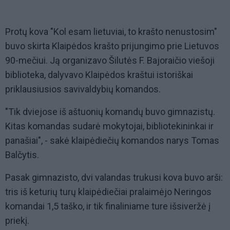
Protų kova "Kol esam lietuviai, to krašto nenustosim"
buvo skirta Klaipėdos krašto prijungimo prie Lietuvos
90-mečiui. Ją organizavo Šilutės F. Bajoraičio viešoji
biblioteka, dalyvavo Klaipėdos kraštui istoriškai
priklausiusios savivaldybių komandos.
"Tik dviejose iš aštuonių komandų buvo gimnazistų.
Kitas komandas sudarė mokytojai, bibliotekininkai ir
panašiai", - sakė klaipėdiečių komandos narys Tomas
Balčytis.
Pasak gimnazisto, dvi valandas trukusi kova buvo arši:
tris iš keturių turų klaipėdiečiai pralaimėjo Neringos
komandai 1,5 taško, ir tik finaliniame ture išsiveržė į
priekį.