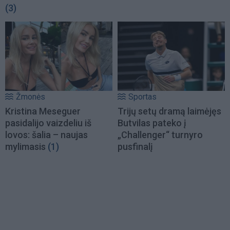
(3)
Žmonės
Sportas
Kristina Meseguer
Trijų setų dramą laimėjęs
pasidalijo vaizdeliu iš
Butvilas pateko į
lovos: šalia – naujas
„Challenger“ turnyro
mylimasis
(1)
pusfinalį