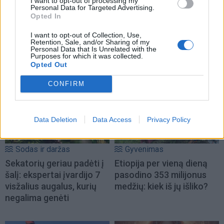
I want to opt-out of processing my
Personal Data for Targeted Advertising.
Opted In
I want to opt-out of Collection, Use,
Retention, Sale, and/or Sharing of my
Personal Data that Is Unrelated with the
NAUJI
Purposes for which it was collected.
Opted Out
CONFIRM
Data Deletion
Data Access
Privacy Policy
Sodas ir daržas
Gyvenimas
Sekatorių geriau padėti į
Etiopija per vieną dieną
šalį: ekspertai įvardijo 7
pasodino 353 milijonus
visžalius augalus, kurių
medžių: kiek iš jų išliko?
negalima genėti