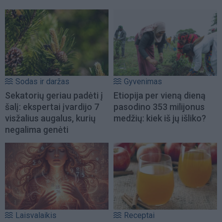
Sodas ir daržas
Gyvenimas
Sekatorių geriau padėti į
Etiopija per vieną dieną
šalį: ekspertai įvardijo 7
pasodino 353 milijonus
visžalius augalus, kurių
medžių: kiek iš jų išliko?
negalima genėti
Laisvalaikis
Receptai