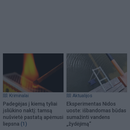
Kriminalai
Aktualijos
Padegėjas į kiemą tyliai
Eksperimentas Nidos
įsliūkino naktį: tamsą
uoste: išbandomas būdas
nušvietė pastatą apėmusi
sumažinti vandens
liepsna
(1)
„žydėjimą“