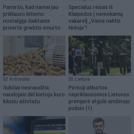
Pamiršo, kad namai jau
Specialus reisas iš
priklauso kitiems:
Klaipėdos į nemokamą
nostalgija daiktams
vakarėlį „Viena naktis
privertė griebtis smurto
Nidoje“!
Kriminalai
Lietuva
Sukčiai nesnaudžia:
Pirmoji atkurtos
naudojasi dėl kietojo kuro
nepriklausomos Lietuvos
kilusiu ažiotažu
premjerė atgulė amžinojo
poilsio
(1)