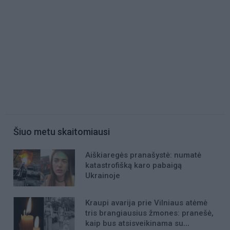
Šiuo metu skaitomiausi
Aiškiaregės pranašystė: numatė
katastrofišką karo pabaigą
Ukrainoje
Kraupi avarija prie Vilniaus atėmė
tris brangiausius žmones: pranešė,
kaip bus atsisveikinama su