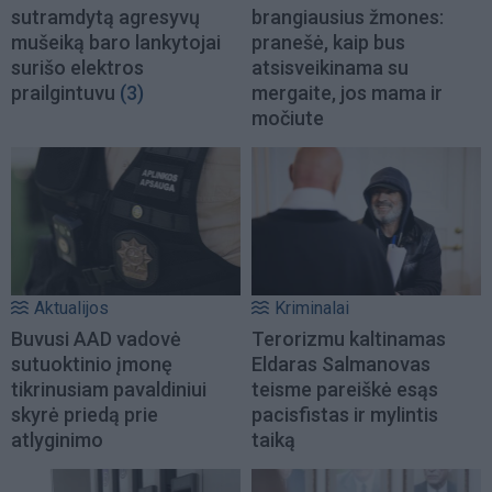
sutramdytą agresyvų
brangiausius žmones:
mušeiką baro lankytojai
pranešė, kaip bus
surišo elektros
atsisveikinama su
prailgintuvu
(3)
mergaite, jos mama ir
močiute
Aktualijos
Kriminalai
Buvusi AAD vadovė
Terorizmu kaltinamas
sutuoktinio įmonę
Eldaras Salmanovas
tikrinusiam pavaldiniui
teisme pareiškė esąs
skyrė priedą prie
pacisfistas ir mylintis
atlyginimo
taiką