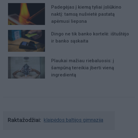
Padegėjas į kiemą tyliai įsliūkino
naktį: tamsą nušvietė pastatą
apėmusi liepsna
Dingo ne tik banko kortelė: ištuštėjo
ir banko sąskaita
Plaukai mažiau riebaluosis: į
šampūną tereikia įberti vieną
ingredientą
Raktažodžiai
klaipėdos baltijos gimnazija