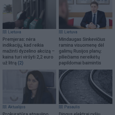
Lietuva
Lietuva
Premjeras: nėra
Mindaugas Sinkevičius
indikacijų, kad reikia
ramina visuomenę dėl
mažinti dyzelino akcizą –
galimų Rusijos planų:
kaina turi viršyti 2,2 euro
piliečiams nereikėtų
už litrą
(2)
papildomai baimintis
Aktualijos
Pasaulis
Prokuratūra atnaujino
Dingus elektrai ryšių