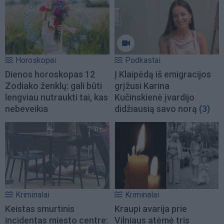
Horoskopai
Podkastai
Dienos horoskopas 12
Į Klaipėdą iš emigracijos
Zodiako ženklų: gali būti
grįžusi Karina
lengviau nutraukti tai, kas
Kučinskienė įvardijo
nebeveikia
didžiausią savo norą
(3)
Kriminalai
Kriminalai
Keistas smurtinis
Kraupi avarija prie
incidentas miesto centre:
Vilniaus atėmė tris