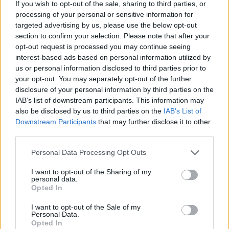
If you wish to opt-out of the sale, sharing to third parties, or
Klaipėdos festivalis:
Natūrali kova su šliužais:
processing of your personal or sensitive information for
keturios meninės patirtys
ką būtina žinoti prieš
targeted advertising by us, please use the below opt-out
- viena bendrystės istorija
pasirenkant antis
section to confirm your selection. Please note that after your
bėgikes?
(2)
opt-out request is processed you may continue seeing
interest-based ads based on personal information utilized by
us or personal information disclosed to third parties prior to
your opt-out. You may separately opt-out of the further
disclosure of your personal information by third parties on the
IAB’s list of downstream participants. This information may
also be disclosed by us to third parties on the
IAB’s List of
Downstream Participants
that may further disclose it to other
Sveikata
Gyvenimas
third parties.
Nuo lapkričio daliai
Po žeme slėpėsi daugiau
Personal Data Processing Opt Outs
pacientų pagalbą teiks
nei 1600 metų: Anglijoje
išplėstinės praktikos
aptikta unikali romėnų
I want to opt-out of the Sharing of my
personal data.
slaugytojai
vila
Opted In
I want to opt-out of the Sale of my
Personal Data.
Opted In