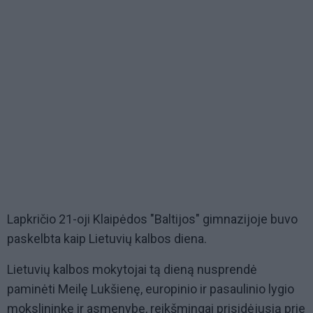
Lapkričio 21-oji Klaipėdos "Baltijos" gimnazijoje buvo
paskelbta kaip Lietuvių kalbos diena.
Lietuvių kalbos mokytojai tą dieną nusprendė
paminėti Meilę Lukšienę, europinio ir pasaulinio lygio
mokslininkę ir asmenybę, reikšmingai prisidėjusią prie