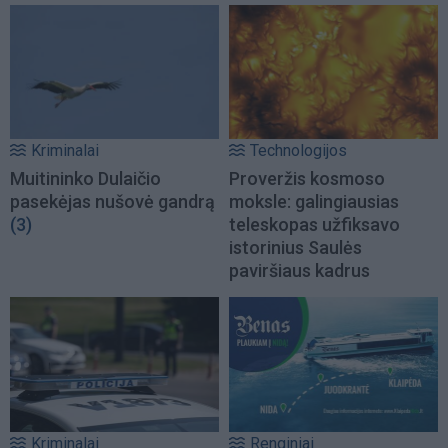
Kriminalai
Technologijos
Muitininko Dulaičio
Proveržis kosmoso
pasekėjas nušovė gandrą
moksle: galingiausias
(3)
teleskopas užfiksavo
istorinius Saulės
paviršiaus kadrus
Kriminalai
Renginiai