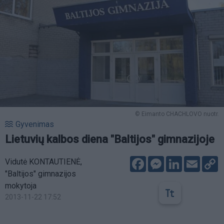
© Eimanto CHACHLOVO nuotr.
Gyvenimas
Lietuvių kalbos diena "Baltijos" gimnazijoje
Facebook
Messenger
LinkedIn
Email
C
Vidutė KONTAUTIENĖ,
L
"Baltijos" gimnazijos
mokytoja
2013-11-22 17:52