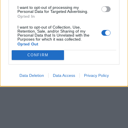
I want to opt-out of processing my
Personal Data for Targeted Advertising.
Opted In
Žmonės
Žmonės
I want to opt-out of Collection, Use,
Ingos Valinskienės 60-
Mirė filme „Žmogus
Retention, Sale, and/or Sharing of my
Personal Data that Is Unrelated with the
metis – kupinas
voras“ sužibėjusi aktorė
Purposes for which it was collected.
ekstremalių patirčių:
Opted Out
Arūnas papasakojo, kuo
CONFIRM
nustebino žmoną
Data Deletion
Data Access
Privacy Policy