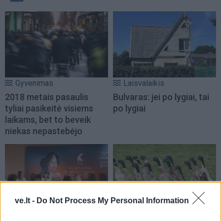
Gyvenimas
Laisvalaikis
2018 metais pasaulis
Bulvaras: jei po lygiai, tai
tyliai pasikeitė visiems
po lygiai
laikams, bet to beveik
niekas nepastebėjo
ve.lt -
Do Not Process My Personal Information
Kultūra
Sodas ir daržas