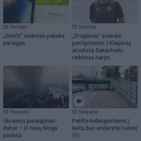
Verslas
Sportas
„Enefit“ vadovas palieka
„Dragūnas“ sulaukė
pareigas
pastiprinimo: į Klaipėdą
atvyksta Sakartvelo
rinktinės narys
Pasaulis
Klaipėda
Ukrainos pareigūnas:
Patiltė keliaujantiems į
dabar – iš tiesų bloga
keltą bus atidaryta rudenį
padėtis
(1)