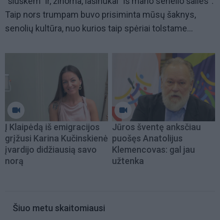
"šiuškėm" ir, žinoma, lašinukai "iš mano senelio šalies".
Taip nors trumpam buvo prisiminta mūsų šaknys,
senolių kultūra, nuo kurios taip spėriai tolstame...
Į Klaipėdą iš emigracijos
Jūros šventę anksčiau
grįžusi Karina Kučinskienė
puošęs Anatolijus
įvardijo didžiausią savo
Klemencovas: gal jau
norą
užtenka
Šiuo metu skaitomiausi