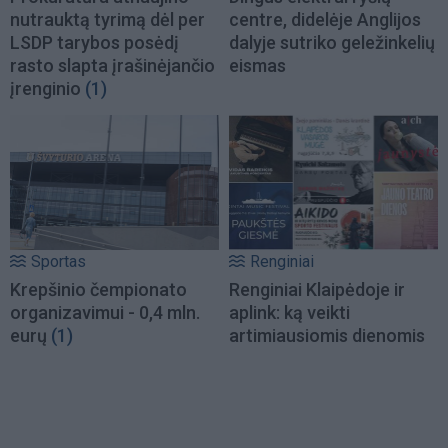
nutrauktą tyrimą dėl per
centre, didelėje Anglijos
LSDP tarybos posėdį
dalyje sutriko geležinkelių
rasto slapta įrašinėjančio
eismas
įrenginio
(1)
Sportas
Renginiai
Krepšinio čempionato
Renginiai Klaipėdoje ir
organizavimui - 0,4 mln.
aplink: ką veikti
eurų
(1)
artimiausiomis dienomis