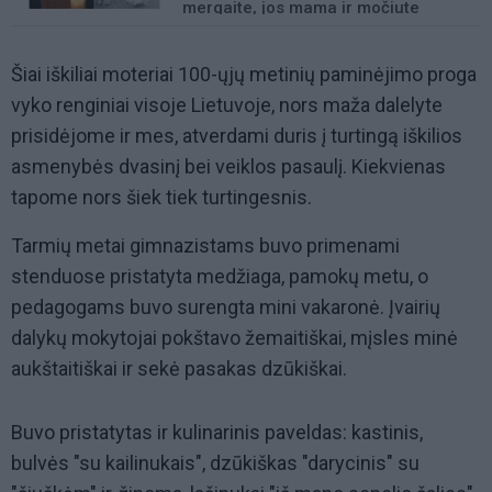
mergaite, jos mama ir močiute
Šiai iškiliai moteriai 100-ųjų metinių paminėjimo proga
vyko renginiai visoje Lietuvoje, nors maža dalelyte
prisidėjome ir mes, atverdami duris į turtingą iškilios
asmenybės dvasinį bei veiklos pasaulį. Kiekvienas
tapome nors šiek tiek turtingesnis.
Tarmių metai gimnazistams buvo primenami
stenduose pristatyta medžiaga, pamokų metu, o
pedagogams buvo surengta mini vakaronė. Įvairių
dalykų mokytojai pokštavo žemaitiškai, mįsles minė
aukštaitiškai ir sekė pasakas dzūkiškai.
Buvo pristatytas ir kulinarinis paveldas: kastinis,
bulvės "su kailinukais", dzūkiškas "darycinis" su