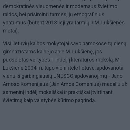
demokratinės visuomenės ir modernaus švietimo
raidos, bei prisiminti tarmes, jų etnografinius
ypatumus (būtent 2013-ieji yra tarmių ir M. Lukšienės
metai).
Visi lietuvių kalbos mokytojai savo pamokose tą dieną
gimnazistams kalbėjo apie M. Lukšienę, jos
puoselėtas vertybes ir indėlį į literatūros mokslą. M.
Lukšienė 2004 m. tapo vienintele lietuve, apdovanota
vienu iš garbingiausių UNESCO apdovanojimų - Jano
Amoso Komenijaus (Jan Amos Comenius) medaliu už
asmeninį indėlį moksliškai ir praktiškai įtvirtinant
švietimą kaip valstybės kūrimo pagrindą.