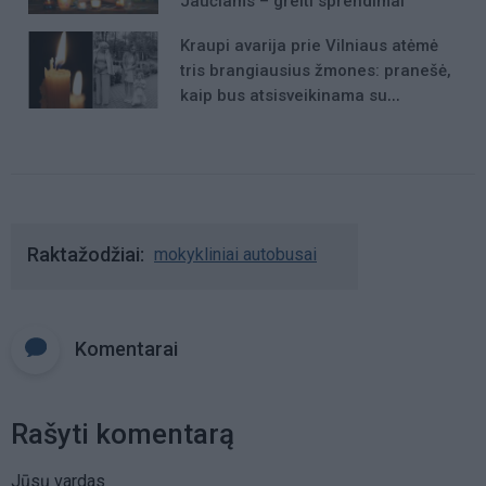
Jaučiams – greiti sprendimai
Kraupi avarija prie Vilniaus atėmė
tris brangiausius žmones: pranešė,
kaip bus atsisveikinama su
mergaite, jos mama ir močiute
Raktažodžiai
mokykliniai autobusai
Komentarai
Rašyti komentarą
Jūsų vardas