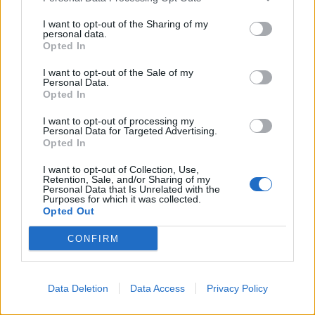
Kultūra
Sodas ir daržas
I want to opt-out of the Sharing of my
Klaipėdos festivalis:
Natūrali kova su šliužais:
personal data.
keturios meninės patirtys
ką būtina žinoti prieš
Opted In
- viena bendrystės istorija
pasirenkant antis
I want to opt-out of the Sale of my
bėgikes?
(2)
Personal Data.
Opted In
I want to opt-out of processing my
Personal Data for Targeted Advertising.
Opted In
I want to opt-out of Collection, Use,
Retention, Sale, and/or Sharing of my
Personal Data that Is Unrelated with the
Sveikata
Gyvenimas
Purposes for which it was collected.
Opted Out
Nuo lapkričio daliai
Po žeme slėpėsi daugiau
pacientų pagalbą teiks
nei 1600 metų: Anglijoje
CONFIRM
išplėstinės praktikos
aptikta unikali romėnų
slaugytojai
vila
Data Deletion
Data Access
Privacy Policy