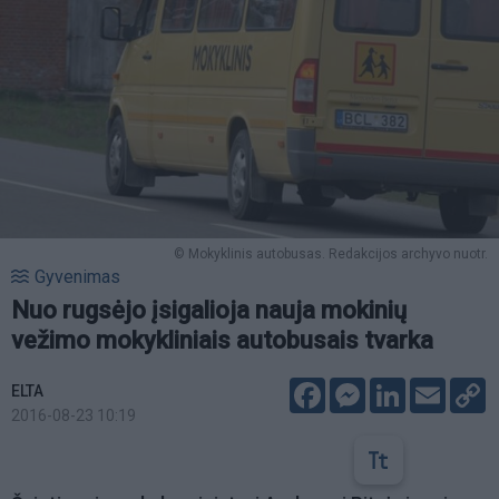
© Mokyklinis autobusas. Redakcijos archyvo nuotr.
Gyvenimas
Nuo rugsėjo įsigalioja nauja mokinių
vežimo mokykliniais autobusais tvarka
Facebook
Messenger
LinkedIn
Email
C
ELTA
L
2016-08-23 10:19