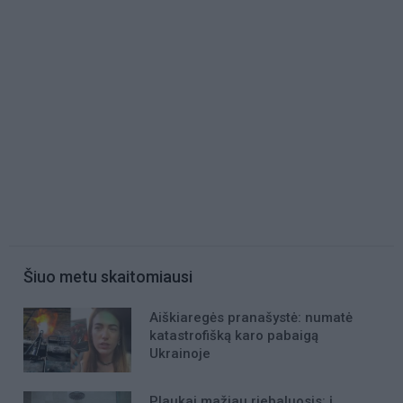
Šiuo metu skaitomiausi
Aiškiaregės pranašystė: numatė
katastrofišką karo pabaigą
Ukrainoje
Plaukai mažiau riebaluosis: į