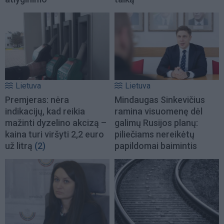
Lietuva
Lietuva
Premjeras: nėra
Mindaugas Sinkevičius
indikacijų, kad reikia
ramina visuomenę dėl
mažinti dyzelino akcizą –
galimų Rusijos planų:
kaina turi viršyti 2,2 euro
piliečiams nereikėtų
už litrą
(2)
papildomai baimintis