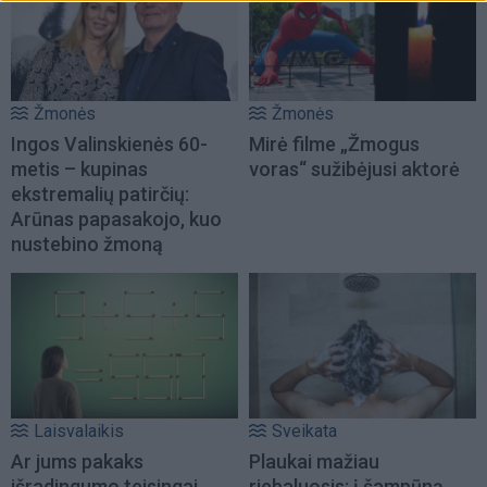
Žmonės
Žmonės
Ingos Valinskienės 60-
Mirė filme „Žmogus
metis – kupinas
voras“ sužibėjusi aktorė
ekstremalių patirčių:
Arūnas papasakojo, kuo
nustebino žmoną
Laisvalaikis
Sveikata
Ar jums pakaks
Plaukai mažiau
išradingumo teisingai
riebaluosis: į šampūną