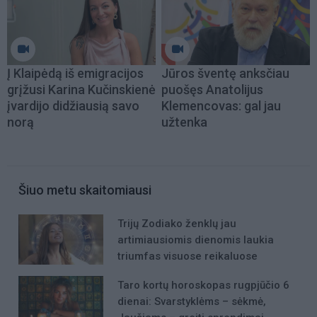
Į Klaipėdą iš emigracijos
Jūros šventę anksčiau
grįžusi Karina Kučinskienė
puošęs Anatolijus
įvardijo didžiausią savo
Klemencovas: gal jau
norą
užtenka
Šiuo metu skaitomiausi
Trijų Zodiako ženklų jau
artimiausiomis dienomis laukia
triumfas visuose reikaluose
Taro kortų horoskopas rugpjūčio 6
dienai: Svarstyklėms – sėkmė,