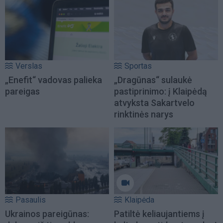
Verslas
Sportas
„Enefit“ vadovas palieka
„Dragūnas“ sulaukė
pareigas
pastiprinimo: į Klaipėdą
atvyksta Sakartvelo
rinktinės narys
Pasaulis
Klaipėda
Ukrainos pareigūnas:
Patiltė keliaujantiems į