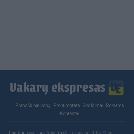
Load
More
Footer
Pranešk naujieną
Prenumerata
Skelbimai
Reklama
menu
Kontaktai
Populiariausios paieškos frazės:
ekoplanet.lt
KlipShop