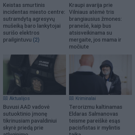
Keistas smurtinis
Kraupi avarija prie
incidentas miesto centre:
Vilniaus atėmė tris
sutramdytą agresyvų
brangiausius žmones:
mušeiką baro lankytojai
pranešė, kaip bus
surišo elektros
atsisveikinama su
prailgintuvu
(2)
mergaite, jos mama ir
močiute
Aktualijos
Kriminalai
Buvusi AAD vadovė
Terorizmu kaltinamas
sutuoktinio įmonę
Eldaras Salmanovas
tikrinusiam pavaldiniui
teisme pareiškė esąs
skyrė priedą prie
pacisfistas ir mylintis
atlyginimo
taiką