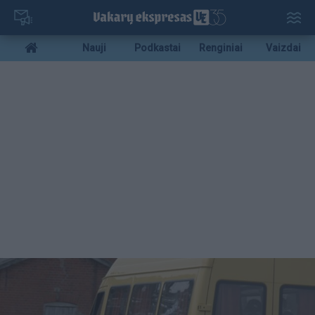
Pereiti
į
pagrindinį
Mobile
Nauji
Podkastai
Renginiai
Vaizdai
turinį
menu
bottom