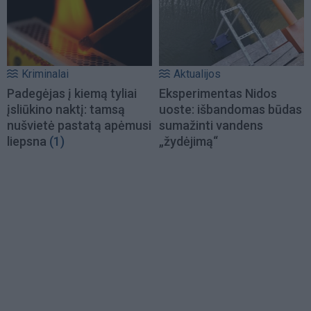
Kriminalai
Aktualijos
Padegėjas į kiemą tyliai
Eksperimentas Nidos
įsliūkino naktį: tamsą
uoste: išbandomas būdas
nušvietė pastatą apėmusi
sumažinti vandens
liepsna
(1)
„žydėjimą“