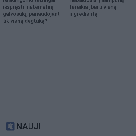
išspręsti matematinį
tereikia įberti vieną
galvosūkį, panaudojant
ingredientą
tik vieną degtuką?
NAUJI