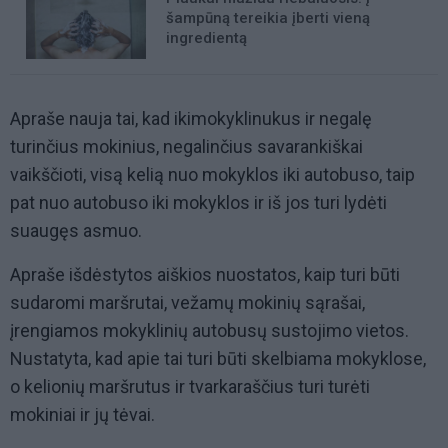
šampūną tereikia įberti vieną
ingredientą
Apraše nauja tai, kad ikimokyklinukus ir negalę
turinčius mokinius, negalinčius savarankiškai
vaikščioti, visą kelią nuo mokyklos iki autobuso, taip
pat nuo autobuso iki mokyklos ir iš jos turi lydėti
suaugęs asmuo.
Apraše išdėstytos aiškios nuostatos, kaip turi būti
sudaromi maršrutai, vežamų mokinių sąrašai,
įrengiamos mokyklinių autobusų sustojimo vietos.
Nustatyta, kad apie tai turi būti skelbiama mokyklose,
o kelionių maršrutus ir tvarkaraščius turi turėti
mokiniai ir jų tėvai.