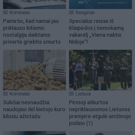
Kriminalai
Renginiai
Pamiršo, kad namai jau
Specialus reisas iš
priklauso kitiems:
Klaipėdos į nemokamą
nostalgija daiktams
vakarėlį „Viena naktis
privertė griebtis smurto
Nidoje“!
Kriminalai
Lietuva
Sukčiai nesnaudžia:
Pirmoji atkurtos
naudojasi dėl kietojo kuro
nepriklausomos Lietuvos
kilusiu ažiotažu
premjerė atgulė amžinojo
poilsio
(1)