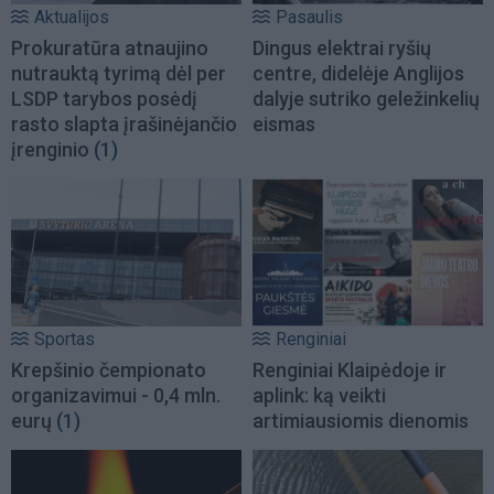
Aktualijos
Pasaulis
Prokuratūra atnaujino
Dingus elektrai ryšių
nutrauktą tyrimą dėl per
centre, didelėje Anglijos
LSDP tarybos posėdį
dalyje sutriko geležinkelių
rasto slapta įrašinėjančio
eismas
įrenginio
(1)
Sportas
Renginiai
Krepšinio čempionato
Renginiai Klaipėdoje ir
organizavimui - 0,4 mln.
aplink: ką veikti
eurų
(1)
artimiausiomis dienomis