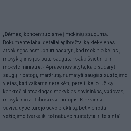
„Dėmesį koncentruojame į mokinių saugumą.
Dokumente labai detaliai apibrėžta, ką kiekvienas
atsakingas asmuo turi padaryti, kad mokinio kelias į
mokyklą ir iš jos būtų saugus, - sako švietimo ir
mokslo ministrė. - Apraše nustatyta, kaip sudaryti
saugų ir patogų maršrutą, numatyti saugias sustojimo
vietas, kad vaikams nereikėtų pereiti kelio, už ką
konkrečiai atsakingas mokyklos savininkas, vadovas,
mokyklinio autobuso vairuotojas. Kiekviena
savivaldybė turėjo savo praktiką, bet vienoda
vežiojimo tvarka iki tol nebuvo nustatyta ir įteisinta".