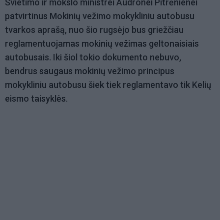
Švietimo ir mokslo ministrei Audronei Pitrėnienei
patvirtinus Mokinių vežimo mokykliniu autobusu
tvarkos aprašą, nuo šio rugsėjo bus griežčiau
reglamentuojamas mokinių vežimas geltonaisiais
autobusais. Iki šiol tokio dokumento nebuvo,
bendrus saugaus mokinių vežimo principus
mokykliniu autobusu šiek tiek reglamentavo tik Kelių
eismo taisyklės.