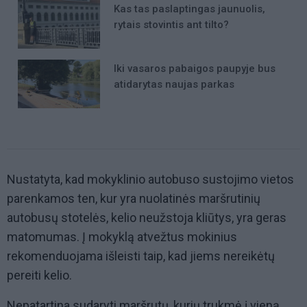
Kas tas paslaptingas jaunuolis,
rytais stovintis ant tilto?
Iki vasaros pabaigos paupyje bus
atidarytas naujas parkas
Nustatyta, kad mokyklinio autobuso sustojimo vietos
parenkamos ten, kur yra nuolatinės maršrutinių
autobusų stotelės, kelio neužstoja kliūtys, yra geras
matomumas. Į mokyklą atvežtus mokinius
rekomenduojama išleisti taip, kad jiems nereikėtų
pereiti kelio.
Nepatartina sudaryti maršrutų, kurių trukmė į vieną