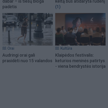
dabar – iš tiesų bloga
keltą bus atidaryta rudenį
padėtis
(1)
Orai
Kultūra
Audringi orai gali
Klaipėdos festivalis:
prasidėti nuo 15 valandos
keturios meninės patirtys
- viena bendrystės istorija