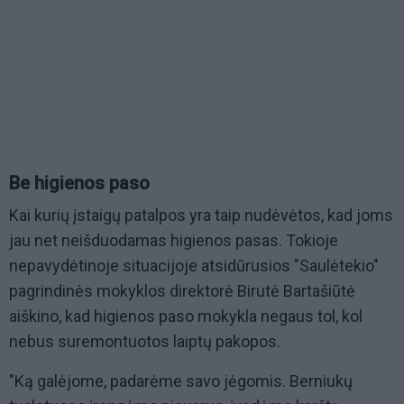
Be higienos paso
Kai kurių įstaigų patalpos yra taip nudėvėtos, kad joms
jau net neišduodamas higienos pasas. Tokioje
nepavydėtinoje situacijoje atsidūrusios "Saulėtekio"
pagrindinės mokyklos direktorė Birutė Bartašiūtė
aiškino, kad higienos paso mokykla negaus tol, kol
nebus suremontuotos laiptų pakopos.
"Ką galėjome, padarėme savo jėgomis. Berniukų