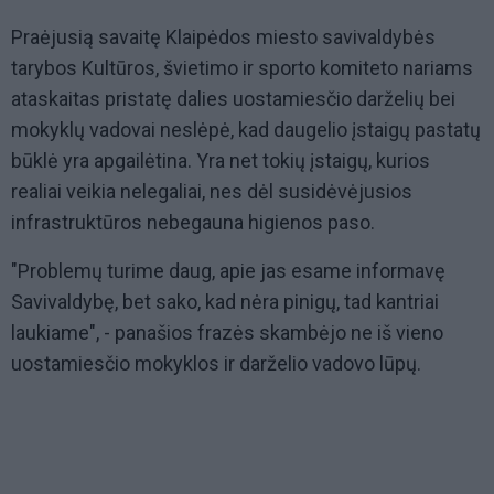
Praėjusią savaitę Klaipėdos miesto savivaldybės
tarybos Kultūros, švietimo ir sporto komiteto nariams
ataskaitas pristatę dalies uostamiesčio darželių bei
mokyklų vadovai neslėpė, kad daugelio įstaigų pastatų
būklė yra apgailėtina. Yra net tokių įstaigų, kurios
realiai veikia nelegaliai, nes dėl susidėvėjusios
infrastruktūros nebegauna higienos paso.
"Problemų turime daug, apie jas esame informavę
Savivaldybę, bet sako, kad nėra pinigų, tad kantriai
laukiame", - panašios frazės skambėjo ne iš vieno
uostamiesčio mokyklos ir darželio vadovo lūpų.