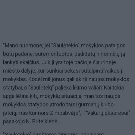
"Mano nuomone, jei "Saulėtekio" mokyklos patalpos
būtų padoriai suremontuotos, padidėtų ir norinčių ją
lankyti skaičius. Juk ji yra toje pačioje šiaurinėje
miesto dalyje, kur sunkiai sekasi sutalpinti vaikus į
mokyklas. Kodėl milijonus gali skirti naujos mokyklos
statybai, o "Saulėtekį" palieka likimo valiai? Kai tokia
apgailėtina kitų mokyklų situacija, man tos naujos
mokyklos statybos atrodo tarsi gurmanų klubo
įsteigimas kur nors Zimbabvėje", - "Vakarų ekspresui"
pasakojo N. Puteikienė.
"Saulėtekio" direktorės žiniomis, nepaisant