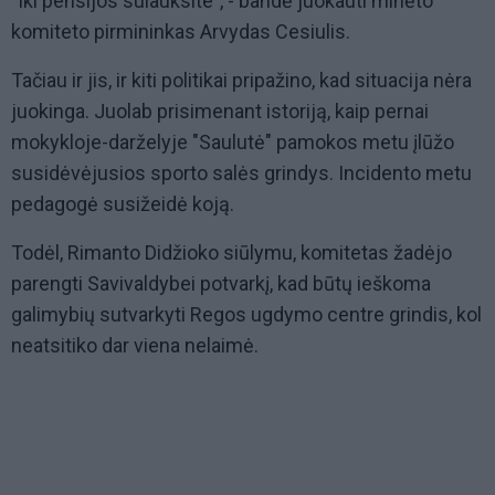
"Iki pensijos sulauksite", - bandė juokauti minėto
komiteto pirmininkas Arvydas Cesiulis.
Tačiau ir jis, ir kiti politikai pripažino, kad situacija nėra
juokinga. Juolab prisimenant istoriją, kaip pernai
mokykloje-darželyje "Saulutė" pamokos metu įlūžo
susidėvėjusios sporto salės grindys. Incidento metu
pedagogė susižeidė koją.
Todėl, Rimanto Didžioko siūlymu, komitetas žadėjo
parengti Savivaldybei potvarkį, kad būtų ieškoma
galimybių sutvarkyti Regos ugdymo centre grindis, kol
neatsitiko dar viena nelaimė.