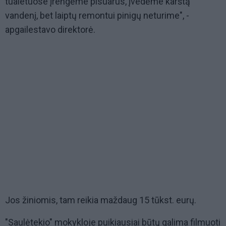
tualetuose įrengėme pisuarus, įvedėme karštą
vandenį, bet laiptų remontui pinigų neturime", -
apgailestavo direktorė.
Jos žiniomis, tam reikia maždaug 15 tūkst. eurų.
"Saulėtekio" mokykloje puikiausiai būtų galima filmuoti