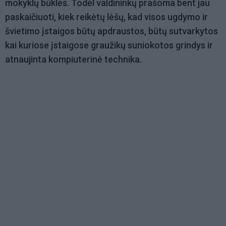
mokyklų būklės. Todėl valdininkų prašoma bent jau
paskaičiuoti, kiek reikėtų lėšų, kad visos ugdymo ir
švietimo įstaigos būtų apdraustos, būtų sutvarkytos
kai kuriose įstaigose graužikų suniokotos grindys ir
atnaujinta kompiuterinė technika.