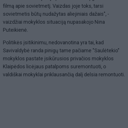
filmą apie sovietmetį. Vaizdas joje toks, tarsi
sovietmetis būtų nudažytas aliejiniais dažais", -
vaizdžiai mokyklos situaciją nupasakojo Nina
Puteikienė.
Politikės įsitikinimu, nedovanotina yra tai, kad
Savivaldybė randa pinigų tame pačiame "Saulėtekio"
mokyklos pastate įsikūrusios privačios mokyklos
Klaipėdos licėjaus patalpoms suremontuoti, o
valdiškai mokyklai priklausančią dalį delsia remontuoti.