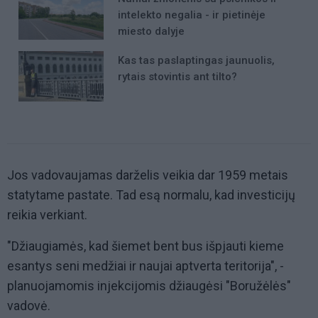
intelekto negalia - ir pietinėje
miesto dalyje
Kas tas paslaptingas jaunuolis,
rytais stovintis ant tilto?
Jos vadovaujamas darželis veikia dar 1959 metais
statytame pastate. Tad esą normalu, kad investicijų
reikia verkiant.
"Džiaugiamės, kad šiemet bent bus išpjauti kieme
esantys seni medžiai ir naujai aptverta teritorija", -
planuojamomis injekcijomis džiaugėsi "Boružėlės"
vadovė.