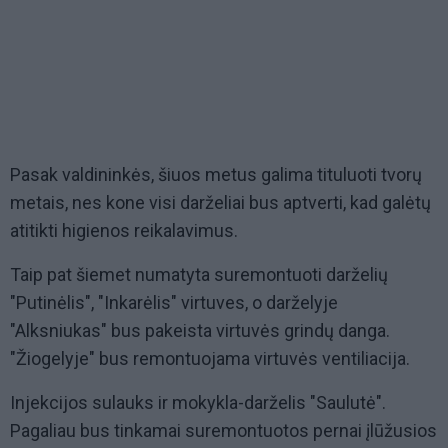
Pasak valdininkės, šiuos metus galima tituluoti tvorų
metais, nes kone visi darželiai bus aptverti, kad galėtų
atitikti higienos reikalavimus.
Taip pat šiemet numatyta suremontuoti darželių
"Putinėlis", "Inkarėlis" virtuves, o darželyje
"Alksniukas" bus pakeista virtuvės grindų danga.
"Žiogelyje" bus remontuojama virtuvės ventiliacija.
Injekcijos sulauks ir mokykla-darželis "Saulutė".
Pagaliau bus tinkamai suremontuotos pernai įlūžusios