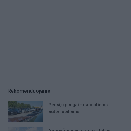
Rekomenduojame
Pensijų pinigai - naudotiems
automobiliams
Namai žmonėms su psichikos ir