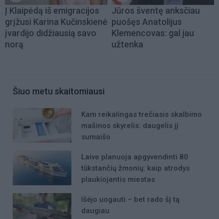
Į Klaipėdą iš emigracijos
Jūros šventę anksčiau
grįžusi Karina Kučinskienė
puošęs Anatolijus
įvardijo didžiausią savo
Klemencovas: gal jau
norą
užtenka
Šiuo metu skaitomiausi
Kam reikalingas trečiasis skalbimo
mašinos skyrelis: daugelis jį
sumaišo
Laive planuoja apgyvendinti 80
tūkstančių žmonių: kaip atrodys
plaukiojantis miestas
Išėjo uogauti – bet rado šį tą
daugiau