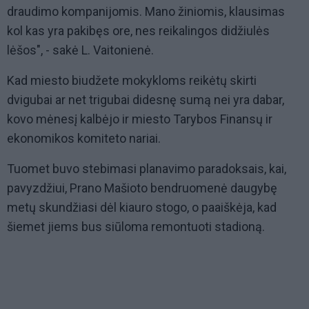
draudimo kompanijomis. Mano žiniomis, klausimas
kol kas yra pakibęs ore, nes reikalingos didžiulės
lėšos", - sakė L. Vaitonienė.
Kad miesto biudžete mokykloms reikėtų skirti
dvigubai ar net trigubai didesnę sumą nei yra dabar,
kovo mėnesį kalbėjo ir miesto Tarybos Finansų ir
ekonomikos komiteto nariai.
Tuomet buvo stebimasi planavimo paradoksais, kai,
pavyzdžiui, Prano Mašioto bendruomenė daugybę
metų skundžiasi dėl kiauro stogo, o paaiškėja, kad
šiemet jiems bus siūloma remontuoti stadioną.