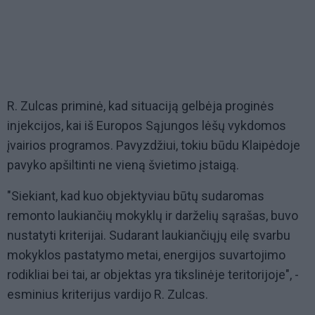
R. Zulcas priminė, kad situaciją gelbėja proginės
injekcijos, kai iš Europos Sąjungos lėšų vykdomos
įvairios programos. Pavyzdžiui, tokiu būdu Klaipėdoje
pavyko apšiltinti ne vieną švietimo įstaigą.
"Siekiant, kad kuo objektyviau būtų sudaromas
remonto laukiančių mokyklų ir darželių sąrašas, buvo
nustatyti kriterijai. Sudarant laukiančiųjų eilę svarbu
mokyklos pastatymo metai, energijos suvartojimo
rodikliai bei tai, ar objektas yra tikslinėje teritorijoje", -
esminius kriterijus vardijo R. Zulcas.