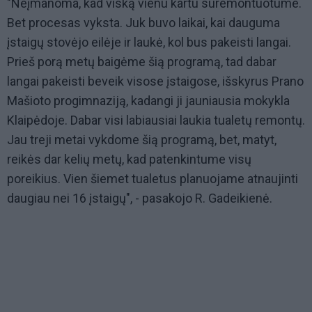
"Neįmanoma, kad viską vienu kartu suremontuotume.
Bet procesas vyksta. Juk buvo laikai, kai dauguma
įstaigų stovėjo eilėje ir laukė, kol bus pakeisti langai.
Prieš porą metų baigėme šią programą, tad dabar
langai pakeisti beveik visose įstaigose, išskyrus Prano
Mašioto progimnaziją, kadangi ji jauniausia mokykla
Klaipėdoje. Dabar visi labiausiai laukia tualetų remontų.
Jau treji metai vykdome šią programą, bet, matyt,
reikės dar kelių metų, kad patenkintume visų
poreikius. Vien šiemet tualetus planuojame atnaujinti
daugiau nei 16 įstaigų", - pasakojo R. Gadeikienė.