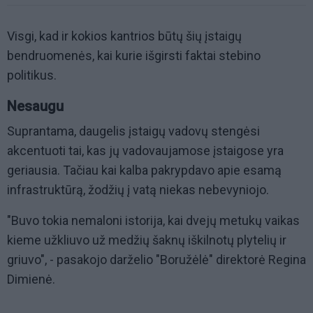
Visgi, kad ir kokios kantrios būtų šių įstaigų
bendruomenės, kai kurie išgirsti faktai stebino
politikus.
Nesaugu
Suprantama, daugelis įstaigų vadovų stengėsi
akcentuoti tai, kas jų vadovaujamose įstaigose yra
geriausia. Tačiau kai kalba pakrypdavo apie esamą
infrastruktūrą, žodžių į vatą niekas nebevyniojo.
"Buvo tokia nemaloni istorija, kai dvejų metukų vaikas
kieme užkliuvo už medžių šaknų iškilnotų plytelių ir
griuvo", - pasakojo darželio "Boružėlė" direktorė Regina
Dimienė.