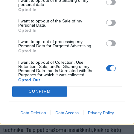
I want to opt-out of the Sharing of my
personal data.
Opted In
I want to opt-out of the Sale of my
Personal Data.
Opted In
I want to opt-out of processing my
Personal Data for Targeted Advertising.
Opted In
I want to opt-out of Collection, Use,
"Tiesiog užsienyje kiekvienas moksleivis turi po
Retention, Sale, and/or Sharing of my
Personal Data that Is Unrelated with the
kompiuterį. Negana to, kad mes jų turime labai
Purposes for which it was collected.
Opted Out
nedaug, ir tie patys labai pasenę. Jie sensta greičiau
nei mes", - dar vieną problemą iškėlė L. Vaitonienė.
CONFIRM
Tad R. Didžioko siūlymu komitetas žadėjo pavesti
Savivaldybei išsiaiškinti, kokio lėšų poreikio reikėtų,
Data Deletion
Data Access
Privacy Policy
kad būtų atnaujinta mokyklose esanti kompiuterinė
technika. Taip pat prašoma išsiaiškinti, kiek reikėtų