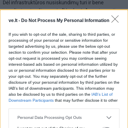
Dėl infrastruktūros nusiskundimų turi ir bene
populiariausios šiuo metu "Verdenės" progimnazijos
direktorė Rima Bėčiuvienė. Per 950 moksleivių šiuo
ve.lt -
Do Not Process My Personal Information
metu turinčioje gimnazijoje tėra maža sporto salė, o
sportuoti lauke nėra tinkamų sąlygų, nes stadione
If you wish to opt-out of the sale, sharing to third parties, or
processing of your personal or sensitive information for
telkšo vanduo.
targeted advertising by us, please use the below opt-out
section to confirm your selection. Please note that after your
Mokyklų vadovai iškėlė ir kitokių problemų.
opt-out request is processed you may continue seeing
"Santarvės" pagrindinės mokyklos direktorė Laima
interest-based ads based on personal information utilized by
us or personal information disclosed to third parties prior to
Vaitonienė pasakojo nesmagią istoriją, kaip lietuvių
your opt-out. You may separately opt-out of the further
delegacijai lankantis vienoje užsienio mokyklų teko
disclosure of your personal information by third parties on the
raudonuoti, kai užsieniečiai nesuprato klausimo, kur
IAB’s list of downstream participants. This information may
also be disclosed by us to third parties on the
IAB’s List of
yra jų kompiuterių klasės.
Downstream Participants
that may further disclose it to other
third parties.
Personal Data Processing Opt Outs