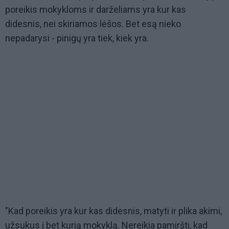
poreikis mokykloms ir darželiams yra kur kas
didesnis, nei skiriamos lėšos. Bet esą nieko
nepadarysi - pinigų yra tiek, kiek yra.
"Kad poreikis yra kur kas didesnis, matyti ir plika akimi,
užsukus į bet kurią mokyklą. Nereikia pamiršti, kad