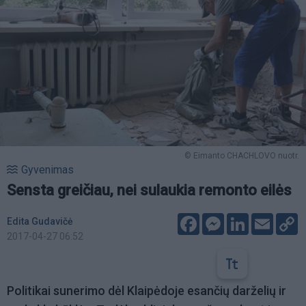
© Eimanto CHACHLOVO nuotr.
Gyvenimas
Sensta greičiau, nei sulaukia remonto eilės
Facebook
Messenger
LinkedIn
Email
C
Edita Gudavičė
L
2017-04-27 06:52
Politikai sunerimo dėl Klaipėdoje esančių darželių ir