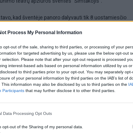
jaunimo teatrų apžiūros šventės "Šimtakojis".
estavo, kad šventėje panoro dalyvauti tik 8 uostamiesčio
nemaža jų dalis iš neformaliu ugdymu užsiimančių centrų.
Not Process My Personal Information
 kai šiame mokyklinių teatrų festivalyje Klaipėdoje dalyva
to opt-out of the sale, sharing to third parties, or processing of your per
formation for targeted advertising by us, please use the below opt-out s
r selection. Please note that after your opt-out request is processed y
ėdoje yra labai daug gerų mokyklos teatrų vadovų. Todėl k
eing interest-based ads based on personal information utilized by us or
e, jog mokyklos labai vangiai dalyvauja įvairiuose
disclosed to third parties prior to your opt-out. You may separately opt-
losure of your personal information by third parties on the IAB’s list of
aliuose. Žinau, kad net yra tokių mokyklų, kurios iš viso ne
. This information may also be disclosed by us to third parties on the
IA
k jeigu neturėtų fizikos ar lietuvių kalbos mokytojo, vers
Participants
that may further disclose it to other third parties.
tų, o teatras, matyt, jiems neatrodo taip rimta. Bet dėl to l
Bielskis.
l Data Processing Opt Outs
o opt-out of the Sharing of my personal data.