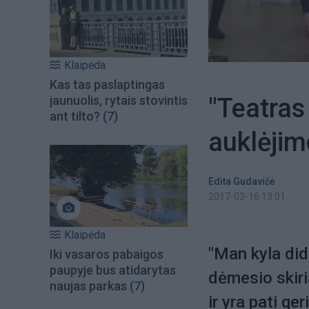
Klaipėda
Kas tas paslaptingas
"Teatras
jaunuolis, rytais stovintis
ant tilto?
(7)
auklėjim
Edita Gudavičė
2017-03-16 13:01
Klaipėda
"Man kyla did
Iki vasaros pabaigos
paupyje bus atidarytas
dėmesio skiri
naujas parkas
(7)
ir yra pati ge