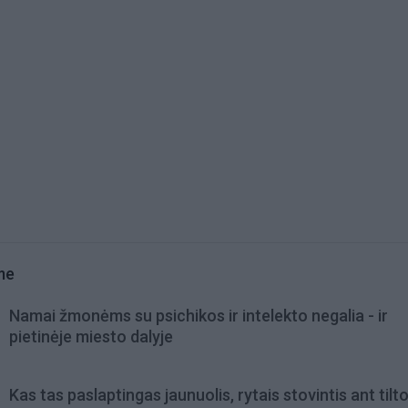
me
Namai žmonėms su psichikos ir intelekto negalia - ir
pietinėje miesto dalyje
Kas tas paslaptingas jaunuolis, rytais stovintis ant tilt