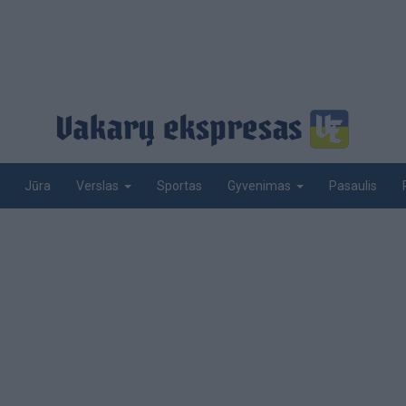
Jūra
Sportas
Pasaulis
Verslas
Gyvenimas