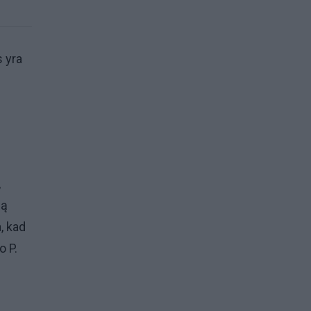
s yra
,
gą
a, kad
o P.