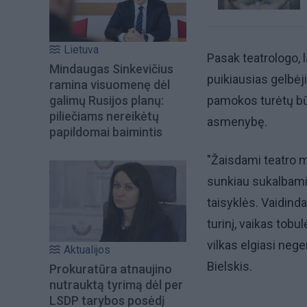
Lietuva
Pasak teatrologo, l
Mindaugas Sinkevičius
puikiausias gelbėj
ramina visuomenę dėl
galimų Rusijos planų:
pamokos turėtų būt
piliečiams nereikėtų
asmenybę.
papildomai baimintis
"Žaisdami teatro m
sunkiau sukalbam
taisyklės. Vaidin
turinį, vaikas tobul
vilkas elgiasi nege
Aktualijos
Bielskis.
Prokuratūra atnaujino
nutrauktą tyrimą dėl per
LSDP tarybos posėdį