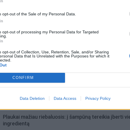
In
o opt-out of the Sale of my Personal Data.
In
to opt-out of processing my Personal Data for Targeted
ing.
In
o opt-out of Collection, Use, Retention, Sale, and/or Sharing
ersonal Data that Is Unrelated with the Purposes for which it
lected.
Out
omiausi
CONFIRM
Aiškiaregės pranašystė: numatė katastrofišką karo
pabaigą Ukrainoje
Data Deletion
Data Access
Privacy Policy
Plaukai mažiau riebaluosis: į šampūną tereikia įberti v
ingredientą