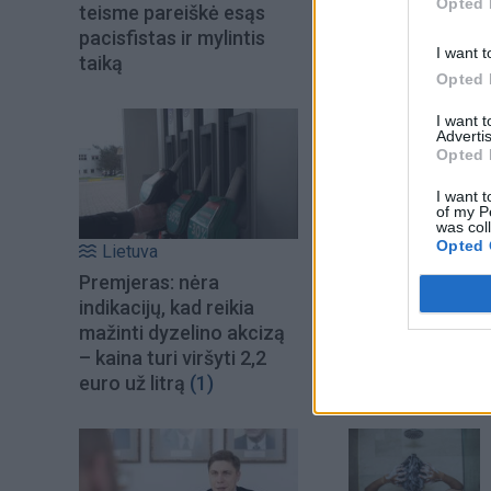
Opted 
teisme pareiškė esąs
pacisfistas ir mylintis
I want t
taiką
Opted 
I want 
Advertis
Opted 
I want t
of my P
was col
Opted 
Lietuva
Premjeras: nėra
Šiuo metu skait
indikacijų, kad reikia
mažinti dyzelino akcizą
– kaina turi viršyti 2,2
euro už litrą
(1)