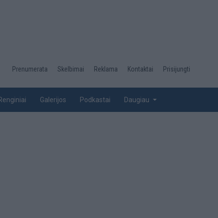
Desktop
Prenumerata
Skelbimai
Reklama
Kontaktai
Prisijungti
menu
top
Renginiai
Galerijos
Podkastai
Daugiau