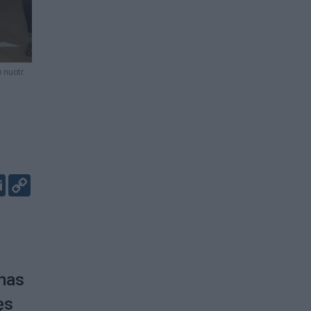
nuotr.
er
kedIn
Email
Copy
Link
imas
ęs