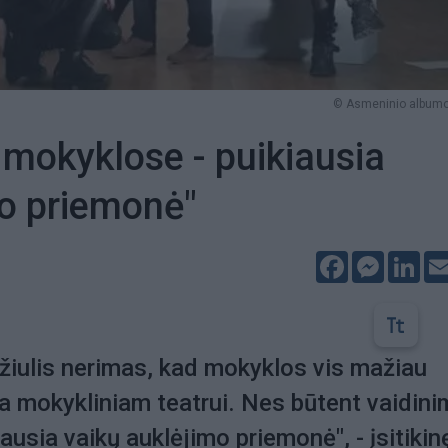
© Asmeninio albumo 
 mokyklose - puikiausia
o priemonė"
Facebook
Messeng
Lin
žiulis nerimas, kad mokyklos vis mažiau
a mokykliniam teatrui. Nes būtent vaidin
riausia vaikų auklėjimo priemonė", - įsitikin