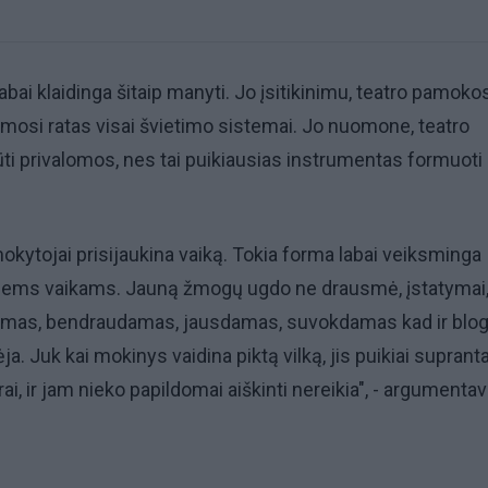
abai klaidinga šitaip manyti. Jo įsitikinimu, teatro pamoko
imosi ratas visai švietimo sistemai. Jo nuomone, teatro
i privalomos, nes tai puikiausias instrumentas formuoti
okytojai prisijaukina vaiką. Tokia forma labai veiksminga
iems vaikams. Jauną žmogų ugdo ne drausmė, įstatymai
damas, bendraudamas, jausdamas, suvokdamas kad ir blo
ėja. Juk kai mokinys vaidina piktą vilką, jis puikiai suprant
rai, ir jam nieko papildomai aiškinti nereikia", - argumentav