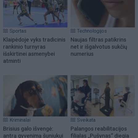
Sportas
Technologijos
Klaipėdoje vyks tradicinis
Naujas filtras patikrins
rankinio turnyras
net ir išgalvotus sukčių
išskirtinei asmenybei
numerius
atminti
Kriminalai
Sveikata
Brisius galo išvengė:
Palangos reabilitacijos
antrą gyvenimą šuniukui
filialas „Pušynas“ diegia