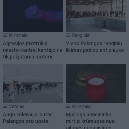
Kriminalai
Renginiai
Agresijos protrūkis
Vieno Palangos renginių
miesto centre: kentėjo ne
likimas pakibo ant plauko
tik pažįstama moteris
Verslas
Kriminalai
Augo keleivių srautas
Mįslinga pensininko
Palangos oro uoste
mirtis: krūmuose nuo
giltinės nepasislėpė