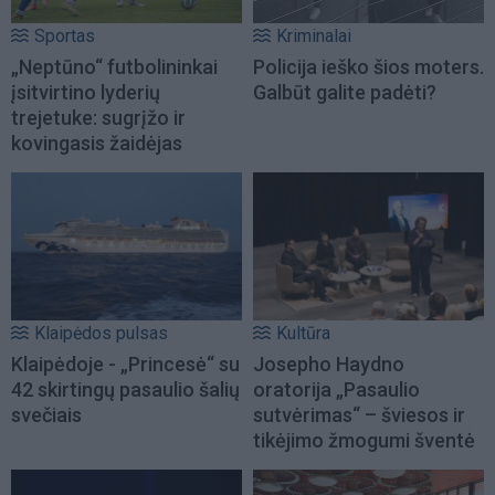
Sportas
Kriminalai
„Neptūno“ futbolininkai
Policija ieško šios moters.
įsitvirtino lyderių
Galbūt galite padėti?
trejetuke: sugrįžo ir
kovingasis žaidėjas
Klaipėdos pulsas
Kultūra
Klaipėdoje - „Princesė“ su
Josepho Haydno
42 skirtingų pasaulio šalių
oratorija „Pasaulio
svečiais
sutvėrimas“ – šviesos ir
tikėjimo žmogumi šventė