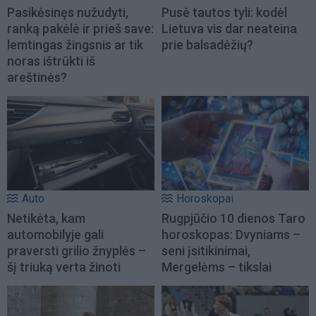
Pasikėsinęs nužudyti,
Pusė tautos tyli: kodėl
ranką pakėlė ir prieš save:
Lietuva vis dar neateina
lemtingas žingsnis ar tik
prie balsadėžių?
noras ištrūkti iš
areštinės?
Auto
Horoskopai
Netikėta, kam
Rugpjūčio 10 dienos Taro
automobilyje gali
horoskopas: Dvyniams –
praversti grilio žnyplės –
seni įsitikinimai,
šį triuką verta žinoti
Mergelėms – tikslai