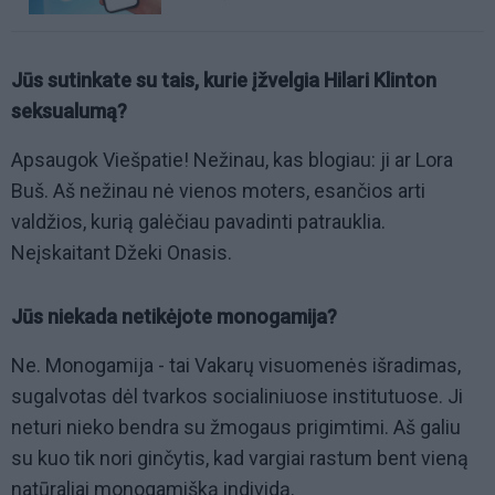
Jūs sutinkate su tais, kurie įžvelgia Hilari Klinton
seksualumą?
Apsaugok Viešpatie! Nežinau, kas blogiau: ji ar Lora
Buš. Aš nežinau nė vienos moters, esančios arti
valdžios, kurią galėčiau pavadinti patrauklia.
Neįskaitant Džeki Onasis.
Jūs niekada netikėjote monogamija?
Ne. Monogamija - tai Vakarų visuomenės išradimas,
sugalvotas dėl tvarkos socialiniuose institutuose. Ji
neturi nieko bendra su žmogaus prigimtimi. Aš galiu
su kuo tik nori ginčytis, kad vargiai rastum bent vieną
natūraliai monogamišką individą.