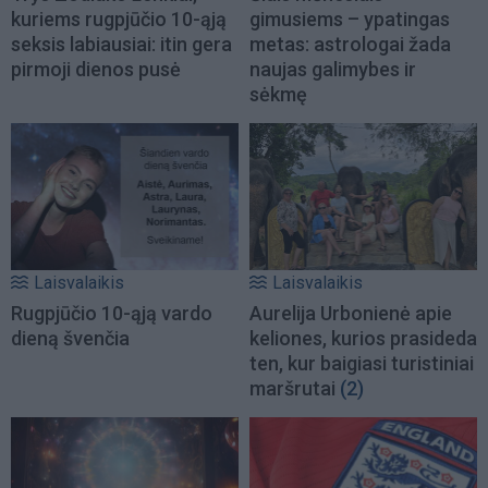
kuriems rugpjūčio 10-ąją
gimusiems – ypatingas
seksis labiausiai: itin gera
metas: astrologai žada
pirmoji dienos pusė
naujas galimybes ir
sėkmę
Laisvalaikis
Laisvalaikis
Rugpjūčio 10-ąją vardo
Aurelija Urbonienė apie
dieną švenčia
keliones, kurios prasideda
ten, kur baigiasi turistiniai
maršrutai
(2)