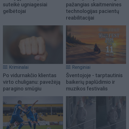
suteikė ugniagesiai
pažangias skaitmenines
gelbėtojai
technologijas pacientų
reabilitacijai
Kriminalai
Renginiai
Po vidurnakčio klientas
Šventojoje - tarptautinis
virto chuliganu: pavežėją
baikerių paplūdimio ir
paragino smūgiu
muzikos festivalis