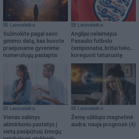
Laisvalaikis
Laisvalaikis
Sužinokite pagal savo
Anglijai nelaimėjus
gimimo datą, kas buvote
Pasaulio futbolo
praėjusiame gyvenime:
čempionatui, britui teko...
numerologų paslaptis
koreguoti tatuiruotę
Laisvalaikis
Laisvalaikis
Vienas sakinys
Žemę užklups magnetinė
akimirksniu pastatys į
audra: nauja prognozė
(4)
vietą pasipūtusį žmogų:
psichologė atskleidė