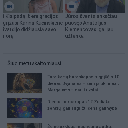
Į Klaipėdą iš emigracijos
Jūros šventę anksčiau
grįžusi Karina Kučinskienė
puošęs Anatolijus
įvardijo didžiausią savo
Klemencovas: gal jau
norą
užtenka
Šiuo metu skaitomiausi
Taro kortų horoskopas rugpjūčio 10
dienai: Dvyniams – seni įsitikinimai,
Mergelėms – nauji tikslai
Dienos horoskopas 12 Zodiako
ženklų: gali sugrįžti sena galimybė
Žemę užklups magnetinė audra: