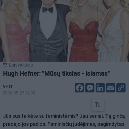
Laisvalaikis
Hugh Hefner: "Mūsų tikslas - islamas"
Facebook
Messenger
LinkedIn
Email
C
VE.LT
L
2006-05-27 12:00
Jūs susitaikėte su feministėmis? Jau seniai. Tą ginčą
pradėjo jos pačios. Feminisčių judėjimas, pagimdytas