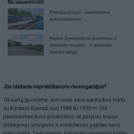
Pensijų pinigai - naudotiems
automobiliams
Namai žmonėms su psichikos ir
intelekto negalia - ir pietinėje
miesto dalyje
Jūs niekada nepraktikavote monogamijos?
Tik kartą gyvenime: antrosios savo santuokos metu -
su Kimberli Konrad, nuo 1988 iki 1998 m. Šis
pasirinkimas buvo priverstinis: aš patyriau kraujo
išsiliejimą į smegenis ir sveikdamas pajutau savo
metų naštą. Tada maniau, kad mano gyvenimo būdas