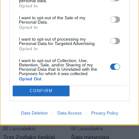
personal data.
Opted In
I want to opt-out of the Sale of my
Personal Data.
Opted In
I want to opt-out of processing my
Personal Data for Targeted Advertising.
Opted In
I want to opt-out of Collection, Use,
Retention, Sale, and/or Sharing of my
Personal Data that Is Unrelated with the
TAIP PAT SKAITYKITE
Purposes for which it was collected.
Opted Out
CONFIRM
Data Deletion
Data Access
Privacy Policy
Laisvalaikis
Laisvalaikis
Trys Zodiako ženklai,
Šiais mėnesiais