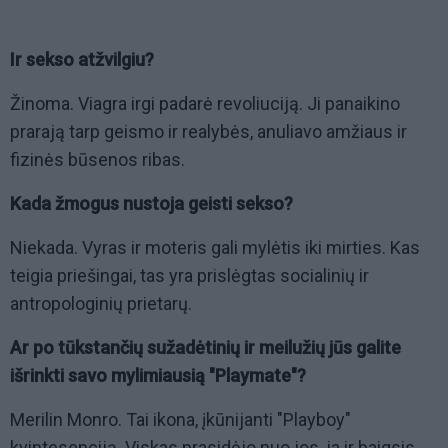
Ir sekso atžvilgiu?
Žinoma. Viagra irgi padarė revoliuciją. Ji panaikino
prarają tarp geismo ir realybės, anuliavo amžiaus ir
fizinės būsenos ribas.
Kada žmogus nustoja geisti sekso?
Niekada. Vyras ir moteris gali mylėtis iki mirties. Kas
teigia priešingai, tas yra prislėgtas socialinių ir
antropologinių prietarų.
Ar po tūkstančių sužadėtinių ir meilužių jūs galite
išrinkti savo mylimiausią "Playmate"?
Merilin Monro. Tai ikona, įkūnijanti "Playboy"
kvintesenciją. Viskas prasidėjo nuo jos, ja ir baigsis.