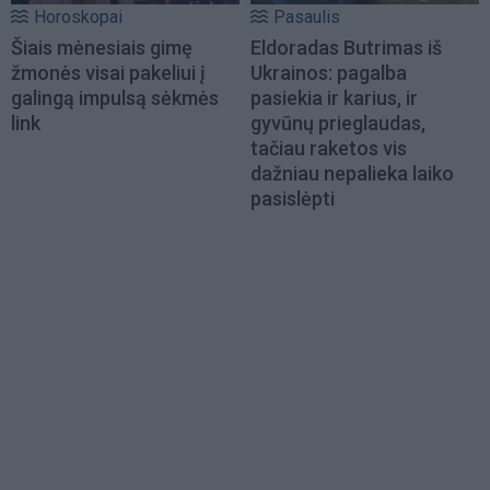
Horoskopai
Pasaulis
Šiais mėnesiais gimę
Eldoradas Butrimas iš
žmonės visai pakeliui į
Ukrainos: pagalba
galingą impulsą sėkmės
pasiekia ir karius, ir
link
gyvūnų prieglaudas,
tačiau raketos vis
dažniau nepalieka laiko
pasislėpti