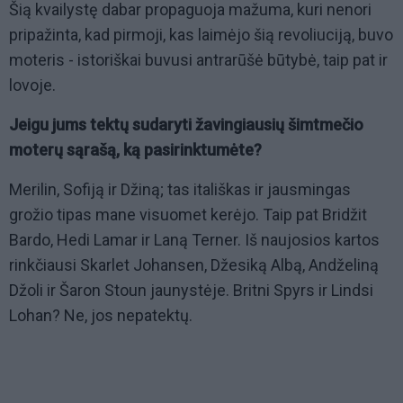
Šią kvailystę dabar propaguoja mažuma, kuri nenori
pripažinta, kad pirmoji, kas laimėjo šią revoliuciją, buvo
moteris - istoriškai buvusi antrarūšė būtybė, taip pat ir
lovoje.
Jeigu jums tektų sudaryti žavingiausių šimtmečio
moterų sąrašą, ką pasirinktumėte?
Merilin, Sofiją ir Džiną; tas itališkas ir jausmingas
grožio tipas mane visuomet kerėjo. Taip pat Bridžit
Bardo, Hedi Lamar ir Laną Terner. Iš naujosios kartos
rinkčiausi Skarlet Johansen, Džesiką Albą, Andželiną
Džoli ir Šaron Stoun jaunystėje. Britni Spyrs ir Lindsi
Lohan? Ne, jos nepatektų.