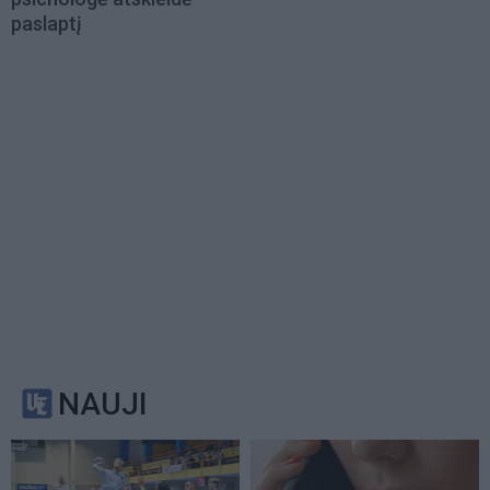
paslaptį
NAUJI