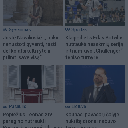
Gyvenimas
Sportas
Justė Navalinskė: „Linkiu
Klaipėdietis Edas Butvilas
nenustoti gyventi, rasti
nutraukė nesėkmių seriją
dėl ko atsikelti ryte ir
ir triumfavo „Challenger“
priimti save visą“
teniso turnyre
Pasaulis
Lietuva
Popiežius Leonas XIV
Kaunas: pavasarį šalyje
paragino nutraukti
nukritę dronai nebuvo
Rusijos karą prieš Ukrainą
tyčinė Rusijos